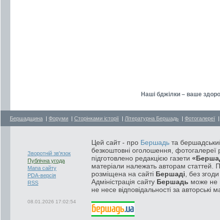
Наші бджілки – ваше здоро
Бершадщина
|
Форуми
|
Сторінками історії
|
Літературна Бершадь
|
Фотогалереї
Цей сайт - про
Бершадь
та бершадський
безкоштовні оголошення, фотогалереї р
Зворотній зв'язок
підготовлено редакцією газети
«Берша
Публічна угода
матеріали належать авторам статтей. 
Мапа сайту
розміщена на сайті
Бершаді
, без згод
PDA-версія
Адміністрація сайту
Бершадь
може не п
RSS
не несе відповідальності за авторські м
08.01.2026 17:02:54