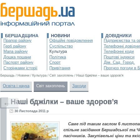
БЕРШАДЩИНА
НОВИНИ
ДОВІДНИКИ
Прапор району
Офіційні повідомлення
Підприємства та ор
Герб району
Суспільство
Телефонні довідни
Мапа району
Культура
Телефонні коди
Дошка пошани
Політика
Поштові індекси
Паспорт району
Спорт
Дім. Сад. Город.
Сторінками історії
Привітання
Прогноз погоди в 
Бершадь
/
Новини
/
Культура
/
Світ захоплень
/
Наші бджілки – ваше здоров’я
Освіта і наука
Світ захоплень
Заходи
Наші бджілки – ваше здоров’я
←
30 Листопада 2011 р
Саме під таким гаслом 6 листопа
спільне засідання Бершадської та Ч
пасічників. Закупівельні ціни та як