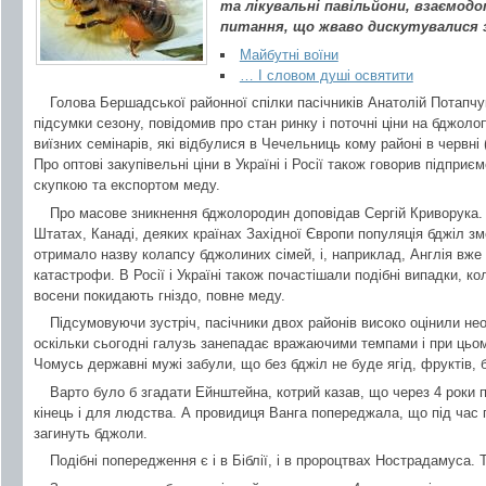
та лікувальні павільйони, взаємодо
питання, що жваво дискутувалися 
Майбутні воїни
… І словом душі освятити
Голова Бершадської районної спілки пасічників Анатолій Потапчу
підсумки сезону, повідомив про стан ринку і поточні ціни на бджоло
виїзних семінарів, які відбулися в Чечельниць кому районі в червні (
Про оптові закупівельні ціни в Україні і Росії також говорив підпри
скупкою та експортом меду.
Про масове зникнення бджолородин доповідав Сергій Криворука. Т
Штатах, Канаді, деяких країнах Західної Європи популяція бджіл 
отримало назву колапсу бджолиних сімей, і, наприклад, Англія вже 
катастрофи. В Росії і Україні також почастішали подібні випадки, к
восени покидають гніздо, повне меду.
Підсумовуючи зустріч, пасічники двох районів високо оцінили нео
оскільки сьогодні галузь занепадає вражаючими темпами і при цьом
Чомусь державні мужі забули, що без бджіл не буде ягід, фруктів, 
Варто було б згадати Ейнштейна, котрий казав, що через 4 роки 
кінець і для людства. А провидиця Ванга попереджала, що під час
загинуть бджоли.
Подібні попередження є і в Біблії, і в пророцтвах Нострадамуса.