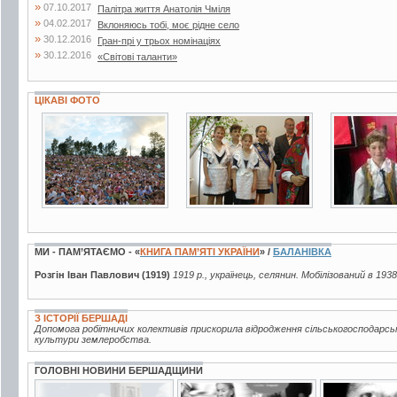
»
07.10.2017
Палітра життя Анатолія Чміля
»
04.02.2017
Вклоняюсь тобі, моє рідне село
»
30.12.2016
Гран-прі у трьох номінаціях
»
30.12.2016
«Світові таланти»
ЦІКАВІ ФОТО
28 фото
7 фото
10 фото
МИ - ПАМ’ЯТАЄМО - «
КНИГА ПАМ’ЯТІ УКРАЇНИ
» /
БАЛАНІВКА
Розгін Іван Павлович (1919)
1919 р., українець, селянин. Мобілізований в 1938
З ІСТОРІЇ БЕРШАДІ
Допомога робітничих колективів прискорила відродження сільськогосподарсь
культури землеробства.
ГОЛОВНІ НОВИНИ БЕРШАДЩИНИ