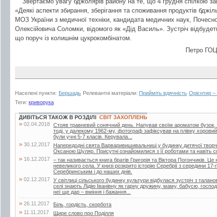
Звертаємо увагу бджолярів району на те, що 4 грудня спілкою з
«Деякі аспекти збирання, зберігання та споживання продуктів бджіл
МОЗ України з медичної техніки, кандидата медичних наук, Почесно
Олексійовича Соломки, відомого як «Дід Василь». Зустріч відбудеть
що поруч із колишнім цукрокомбінатом.
Петро ГОЦ
Населені пункти:
Бершадь
Релевантні матеріали:
Прийміть вдячність
Орієнтир –
Теги:
криворука
ДИВІТЬСЯ ТАКОЖ В РОЗДІЛІ
СВІТ ЗАХОПЛЕНЬ
»
02.04.2018
Стояв травневий сонячний день. Напував своїм ароматом бузок, 
тоді, у далекому 1962-му, фотограф зафіксував на плівку хоровий
були учні 5-7 класів. Керувала...
»
30.12.2017
Напередодні свята Варваривишивальниці у будинку дитячої творчо
Оксаною Шуляр. Присутні ознайомилися з її роботами та навіть 
»
16.12.2017
– так називається книга братів Григорія та Віктора Погончиків. Це 
невеликого села. У книзі розкрито історію Серебрії з середини 17
Серебринським і до наших днів.
»
02.12.2017
У світлиці сільського будинку культури відбулася зустріч з тала
селі знають Лідію Іванівну як гарну дружину, маму, бабусю, госпо
неї ще дар – вміння і бажання...
»
26.11.2017
Біль, гордість, скорбота
»
11.11.2017
Щире слово про Поділля