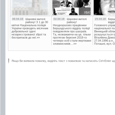
06.04.18
Шановні жителі
02.04.18
Шановні жителі
25.03.18
Берш
району! З 1 до 30
району!
відді
квітня Національна поліція
Неодноразово працівники
Головного упра
України проводить місячник
Бершадського відділу поліції
національної пол
добровільної здачі
повідомляли про шахраїв.
Вінницькій обла
незареєстрованої зброї та
Та, незважаючи на це, тільки
розшукується гр
боєприпасів до неї.»»
протягом березня 2018-го
Віталіївна Домо
четверо осіб стали жертвами
27.04.1996 р.н.,
зловмисників....»»
Поташні, вул. Ос
Якщо Ви виявили помилку, виділіть текст з помилкою та натисніть Ctrl+Enter щ