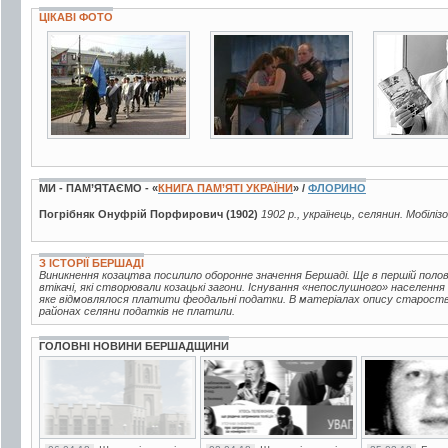
ЦІКАВІ ФОТО
3 фото
5 фото
3 фото
МИ - ПАМ’ЯТАЄМО - «
КНИГА ПАМ’ЯТІ УКРАЇНИ
» /
ФЛОРИНО
Погрібняк Онуфрій Порфирович (1902)
1902 р., українець, селянин. Мобіліз
З ІСТОРІЇ БЕРШАДІ
Виникнення козацтва посилило оборонне значення Бершаді. Ще в першій половин
втікачі, які створювали козацькі загони. Існування «непослушного» населення
яке відмовлялося платити феодальні податки. В матеріалах опису староства 
районах селяни податків не платили.
ГОЛОВНІ НОВИНИ БЕРШАДЩИНИ