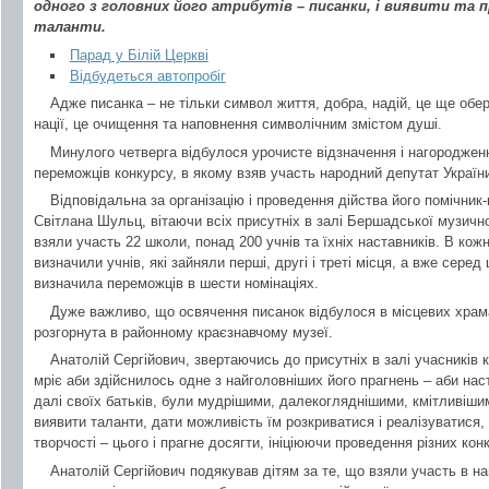
одного з головних його атрибутів – писанки, і виявити та
таланти.
Парад у Білій Церкві
Відбудеться автопробіг
Адже писанка – не тільки символ життя, добра, надій, це ще обер
нації, це очищення та наповнення символічним змістом душі.
Минулого четверга відбулося урочисте відзначення і нагороджен
переможців конкурсу, в якому взяв участь народний депутат Украї
Відповідальна за організацію і проведення дійства його помічник
Світлана Шульц, вітаючи всіх присутніх в залі Бершадської музично
взяли участь 22 школи, понад 200 учнів та їхніх наставників. В кожн
визначили учнів, які зайняли перші, другі і треті місця, а вже сере
визначила переможців в шести номінаціях.
Дуже важливо, що освячення писанок відбулося в місцевих храмах
розгорнута в районному краєзнавчому музеї.
Анатолій Сергійович, звертаючись до присутніх в залі учасників 
мріє аби здійснилось одне з найголовніших його прагнень – аби нас
далі своїх батьків, були мудрішими, далекогляднішими, кмітливіши
виявити таланти, дати можливість їм розкриватися і реалізуватися
творчості – цього і прагне досягти, ініціюючи проведення різних конк
Анатолій Сергійович подякував дітям за те, що взяли участь в н