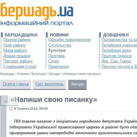
БЕРШАДЩИНА
НОВИНИ
ДОВІДНИКИ
Прапор району
Офіційні повідомлення
Підприємства та ор
Герб району
Суспільство
Телефонні довідни
Мапа району
Культура
Телефонні коди
Дошка пошани
Політика
Поштові індекси
Паспорт району
Спорт
Дім. Сад. Город.
Сторінками історії
Привітання
Прогноз погоди в 
Бершадь
/
Новини
/
Культура
/
Заходи
/
«Напиши свою писанку»
Освіта і наука
Світ захоплень
Заходи
«Напиши свою писанку»
←
9 Травня 2012, 09:00
Під такою назвою з ініціативи народного депутата Украї
підтримки Української православної церкви в районі було о
привернення уваги напередодні величного християнського с