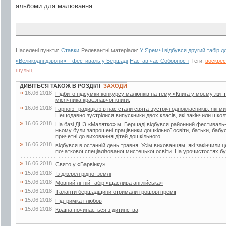
альбоми для малювання.
Населені пункти:
Ставки
Релевантні матеріали:
У Яремчі відбувся другий табір д
«Великодні дзвони» – фестиваль у Бершаді
Настав час Соборності
Теги:
воскрес
шульц
ДИВІТЬСЯ ТАКОЖ В РОЗДІЛІ
ЗАХОДИ
»
16.06.2018
Підбито підсумки конкурсу малюнків на тему «Книга у моєму житті»
місячника краєзнавчої книги.
»
16.06.2018
Гарною традицією в нас стали свята-зустрічі однокласників, які м
Нещодавно зустрілися випускники двох класів, які закінчили школу
»
16.06.2018
На базі ДНЗ «Малятко» м. Бершаді відбувся районний фестиваль-к
ньому були запрошені працівники дошкільної освіти, батьки, бабусі 
причетні до виховання дітей дошкільного...
»
16.06.2018
відбувся в останній день травня. Усім вихованцям, які закінчили 
початкової спеціалізованої мистецької освіти. На урочистостях бул
»
16.06.2018
Свято у «Барвінку»
»
15.06.2018
Із джерел рідної землі
»
15.06.2018
Мовний літній табір «щаслива англійська»
»
15.06.2018
Таланти бершадщини отримали грошові премії
»
15.06.2018
Підтримка і любов
»
15.06.2018
Країна починається з дитинства