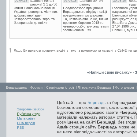
06.04.18
Шановні жителі
02.04.18
Шановні жителі
25.03.18
Берш
району! З 1 до 30
району!
відді
квітня Національна поліція
Неодноразово працівники
Головного упра
України проводить місячник
Бершадського відділу поліції
національної пол
добровільної здачі
повідомляли про шахраїв.
Вінницькій обла
незареєстрованої зброї та
Та, незважаючи на це, тільки
розшукується гр
боєприпасів до неї.»»
протягом березня 2018-го
Віталіївна Домо
четверо осіб стали жертвами
27.04.1996 р.н.,
зловмисників....»»
Поташні, вул. Ос
Якщо Ви виявили помилку, виділіть текст з помилкою та натисніть Ctrl+Enter щ
«Напиши свою писанку» - 
Бершадщина
|
Форуми
|
Сторінками історії
|
Літературна Бершадь
|
Фотогалереї
Цей сайт - про
Бершадь
та бершадський
безкоштовні оголошення, фотогалереї р
Зворотній зв'язок
підготовлено редакцією газети
«Берша
Публічна угода
матеріали належать авторам статтей. 
Мапа сайту
розміщена на сайті
Бершаді
, без згод
PDA-версія
Адміністрація сайту
Бершадь
може не п
RSS
не несе відповідальності за авторські м