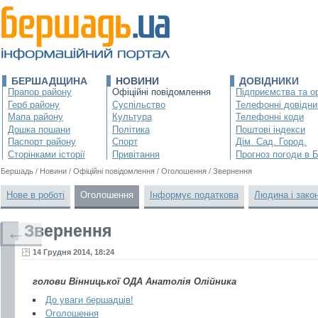
БЕРШАДЩИНА
НОВИНИ
ДОВІДНИКИ
Прапор району
Офіційні повідомлення
Підприємства та ор
Герб району
Суспільство
Телефонні довідни
Мапа району
Культура
Телефонні коди
Дошка пошани
Політика
Поштові індекси
Паспорт району
Спорт
Дім. Сад. Город.
Сторінками історії
Привітання
Прогноз погоди в 
Бершадь
/
Новини
/
Офіційні повідомлення
/
Оголошення
/
Звернення
Нове в роботі
Оголошення
Інформує податкова
Людина і зако
Звернення
←
14 Грудня 2014, 18:24
голови Вінницької ОДА Анатолія Олійника
До уваги бершадців!
Оголошення