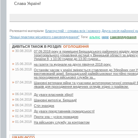
Слава Україні!
Релевантні матеріали:
Благоустрій – справа всіх і кожного
Друга сесія районної 
"Кращі практики місцевого самоврядування"
Теги:
альянс
нкре
самоврядування
ДИВІТЬСЯ ТАКОЖ В РОЗДІЛІ
ОГОЛОШЕННЯ
»
30.08.2018
07.09.2018 року в приміщені Бершадського районного відділу дер
територіального управління юстиції у Вінницькій області за адрес
України 8, з 10.00 години до 13.00 години...
»
15.06.2018
на газети та журнали на друге півріччя 2018 року.
»
15.06.2018
Останнім часом у країні змінюється ставлення до Збройних сил У
вмотивованій армії. Бершадський райвійськкомат постійно проводит
на проходження військової служби за...
»
07.04.2018
Шановні ветерани війни та учасники антитерористичної операції! 
лікарів для проходження медичних оглядів згідно з графіком:
»
06.04.2018
До уваги власників зброї!
»
06.04.2018
Шановні жителі м. Бершаді!
»
06.04.2018
Стіл знахідок
»
02.04.2018
До уваги представників громадськості!
»
01.04.2018
Проти зла – усією громадою
»
01.04.2018
На військову службу за контрактом
ЦІКАВІ ФОТО