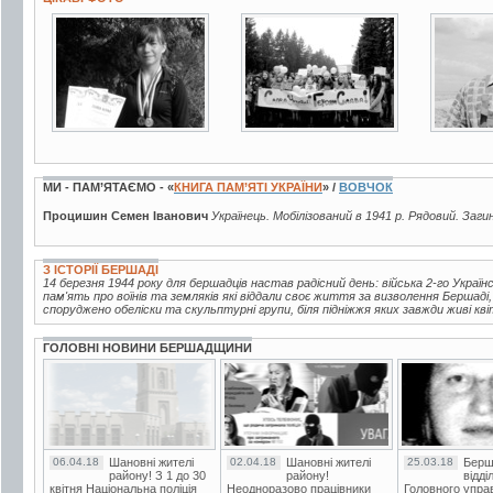
2 фото
3 фото
3 фот
МИ - ПАМ’ЯТАЄМО - «
КНИГА ПАМ’ЯТІ УКРАЇНИ
» /
ВОВЧОК
Процишин Семен Іванович
Українець. Мобілізований в 1941 р. Рядовий. Заг
З ІСТОРІЇ БЕРШАДІ
14 березня 1944 року для бершадців настав радісний день: війська 2-го Україн
пам'ять про воїнів та земляків які віддали своє життя за визволення Бершаді
споруджено обеліски та скульптурні групи, біля підніжжя яких завжди живі кві
ГОЛОВНІ НОВИНИ БЕРШАДЩИНИ
06.04.18
Шановні жителі
02.04.18
Шановні жителі
25.03.18
Берш
району! З 1 до 30
району!
відді
квітня Національна поліція
Неодноразово працівники
Головного упра