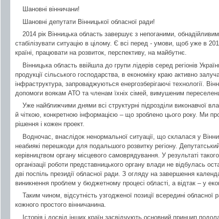
Шановні вінничани!
Шановні депутати Вінницької обласної ради!
2014 рік Вінницька область завершує з непоганими, обнадійливи
стабілізувати ситуацію в цілому. Є всі перед - умови, щоб уже в 20
країні, працювати на розвиток, перспективу, на майбутнє.
Вінницька область ввійшла до групи лідерів серед регіонів Украї
продукції сільського господарства, в економіку краю активно залуч
інфраструктура, запроваджуються енергозберігаючі технології. Він
допомоги воякам АТО та членам їхніх сімей, вимушеним переселен
Уже найближчими днями всі структурні підрозділи виконавчої вла
й чіткою, конкретною інформацією – що зроблено цього року. Ми п
рішення і кожен проект.
Водночас, внаслідок ненормальної ситуації, що склалася у Вінни
неабиякі перешкоди для подальшого розвитку регіону. Депутатський
керівництвом органу місцевого самоврядування. У результаті таког
організації роботи представницького органу влади не відбулась ост
дві поспіль президії обласної ради. З огляду на завершення календ
виникнення проблем у бюджетному процесі області, а відтак – у еко
Таким чином, відсутність узгодженої позиції всередині обласної 
кожного простого вінничанина.
Історія і досвід інших країн засвідчують основний принцип подо