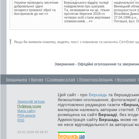
України проводить місячник
Бершадського відділу поліції
національної пол
добровільної здачі
повідомляли про шахраїв.
Вінницькій обла
незареєстрованої зброї та
Та, незважаючи на це, тільки
розшукується гр
боєприпасів до неї.»»
протягом березня 2018-го
Віталіївна Домо
четверо осіб стали жертвами
27.04.1996 р.н.,
зловмисників....»»
Поташні, вул. Ос
Якщо Ви виявили помилку, виділіть текст з помилкою та натисніть Ctrl+Enter щ
Звернення - Офіційні оголошення та зверненн
Бершадщина
|
Форуми
|
Сторінками історії
|
Літературна Бершадь
|
Фотогалереї
Цей сайт - про
Бершадь
та бершадський
безкоштовні оголошення, фотогалереї р
Зворотній зв'язок
підготовлено редакцією газети
«Берша
Публічна угода
матеріали належать авторам статтей. 
Мапа сайту
розміщена на сайті
Бершаді
, без згод
PDA-версія
Адміністрація сайту
Бершадь
може не п
RSS
не несе відповідальності за авторські м
10.01.2026 05:28:57