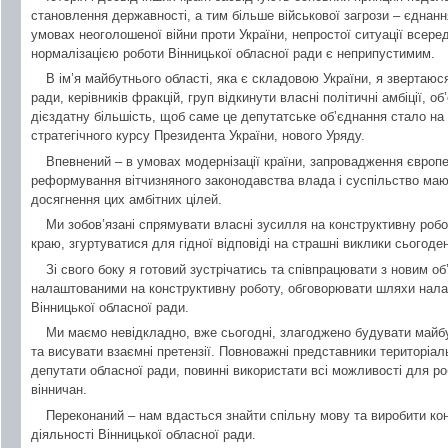
становлення державності, а тим більше військової загрози – єднання
умовах неоголошеної війни проти України, непростої ситуації всер
нормалізацією роботи Вінницької обласної ради є неприпустимим.
В ім’я майбутнього області, яка є складовою України, я звертаюс
ради, керівників фракцій, груп відкинути власні політичні амбіції, 
дієздатну більшість, щоб саме це депутатське об’єднання стало на
стратегічного курсу Президента України, нового Уряду.
Впевнений – в умовах модернізації країни, запровадження європе
реформування вітчизняного законодавства влада і суспільство ма
досягнення цих амбітних цілей.
Ми зобов’язані спрямувати власні зусилля на конструктивну роб
краю, згуртуватися для гідної відповіді на страшні виклики сьогоде
Зі свого боку я готовий зустрічатись та співпрацювати з новим о
налаштованими на конструктивну роботу, обговорювати шляхи нала
Вінницької обласної ради.
Ми маємо невідкладно, вже сьогодні, злагоджено будувати майбу
та висувати взаємні претензії. Повноважні представники територіал
депутати обласної ради, повинні використати всі можливості для роб
вінничан.
Переконаний – нам вдасться знайти спільну мову та виробити ко
діяльності Вінницької обласної ради.