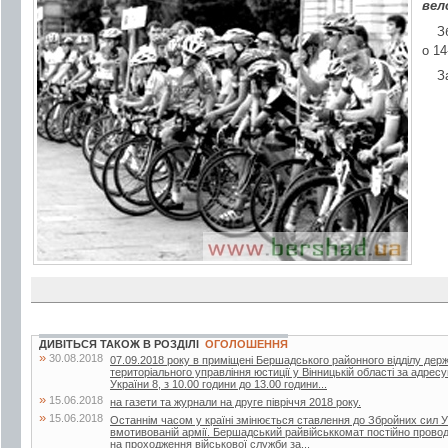
вел
З
о 14
З
ДИВІТЬСЯ ТАКОЖ В РОЗДІЛІ
ОГОЛОШЕННЯ
»
30.08.2018
07.09.2018 року в приміщені Бершадського районного відділу дер
територіального управління юстиції у Вінницькій області за адрес
України 8, з 10.00 години до 13.00 години...
»
15.06.2018
на газети та журнали на друге півріччя 2018 року.
»
15.06.2018
Останнім часом у країні змінюється ставлення до Збройних сил У
вмотивованій армії. Бершадський райвійськкомат постійно проводит
на проходження військової служби за...