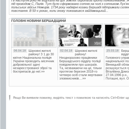
І в наступні роки не вщухала на цих землях боротьба проти поневолювачів.
під проводом С, Палія. Тут було сформовано сотню на чолі з сотником Лук'ян
польських військ Немирів. 1734 року надвірні козаки Бершаді підтримали се
повстання. В 50-х роках, коли знову пожвавився гайдамацький...
ГОЛОВНІ НОВИНИ БЕРШАДЩИНИ
06.04.18
Шановні жителі
02.04.18
Шановні жителі
25.03.18
Берш
району! З 1 до 30
району!
відді
квітня Національна поліція
Неодноразово працівники
Головного упра
України проводить місячник
Бершадського відділу поліції
національної пол
добровільної здачі
повідомляли про шахраїв.
Вінницькій обла
незареєстрованої зброї та
Та, незважаючи на це, тільки
розшукується гр
боєприпасів до неї.»»
протягом березня 2018-го
Віталіївна Домо
четверо осіб стали жертвами
27.04.1996 р.н.,
зловмисників....»»
Поташні, вул. Ос
Якщо Ви виявили помилку, виділіть текст з помилкою та натисніть Ctrl+Enter щ