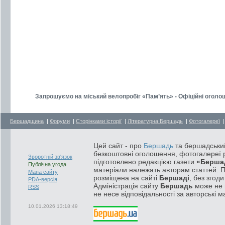
Запрошуємо на міський велопробіг «Пам’ять» - Офіційні оголо
Бершадщина
|
Форуми
|
Сторінками історії
|
Літературна Бершадь
|
Фотогалереї
Цей сайт - про
Бершадь
та бершадський
безкоштовні оголошення, фотогалереї р
Зворотній зв'язок
підготовлено редакцією газети
«Берша
Публічна угода
матеріали належать авторам статтей. 
Мапа сайту
розміщена на сайті
Бершаді
, без згод
PDA-версія
Адміністрація сайту
Бершадь
може не п
RSS
не несе відповідальності за авторські м
10.01.2026 13:18:49