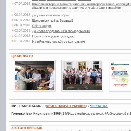
»
07.04.2018
Шановні ветерани війни та учасники антитерористичної операції! 
лікарів для проходження медичних оглядів згідно з графіком:
»
06.04.2018
До уваги власників зброї!
»
06.04.2018
Шановні жителі м. Бершаді!
»
06.04.2018
Стіл знахідок
»
02.04.2018
До уваги представників громадськості!
»
01.04.2018
Проти зла – усією громадою
»
01.04.2018
На військову службу за контрактом
ЦІКАВІ ФОТО
6 фото
6 фото
7 фото
МИ - ПАМ’ЯТАЄМО - «
КНИГА ПАМ’ЯТІ УКРАЇНИ
» /
ЧЕРНЯТКА
Головко Іван Кирилович (1909)
1909 р., українець, селянин. Мобілізований в 
З ІСТОРІЇ БЕРШАДІ