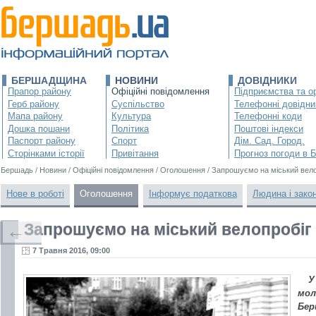
БЕРШАДЩИНА
НОВИНИ
ДОВІДНИКИ
Прапор району
Офіційні повідомлення
Підприємства та ор
Герб району
Суспільство
Телефонні довідни
Мапа району
Культура
Телефонні коди
Дошка пошани
Політика
Поштові індекси
Паспорт району
Спорт
Дім. Сад. Город.
Сторінками історії
Привітання
Прогноз погоди в 
Бершадь
/
Новини
/
Офіційні повідомлення
/
Оголошення
/
Запрошуємо на міський вело
Нове в роботі
Оголошення
Інформує податкова
Людина і зако
Запрошуємо на міський велопробіг
←
7 Травня 2016, 09:00
У
мол
Бер