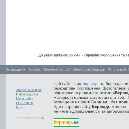
До уваги шукачів роботи! - Офіційні оголошення та 
Бершадщина
|
Форуми
|
Сторінками історії
|
Літературна Бершадь
|
Фотогалереї
Цей сайт - про
Бершадь
та бершадський
безкоштовні оголошення, фотогалереї р
Зворотній зв'язок
підготовлено редакцією газети
«Берша
Публічна угода
матеріали належать авторам статтей. 
Мапа сайту
розміщена на сайті
Бершаді
, без згод
PDA-версія
Адміністрація сайту
Бершадь
може не п
RSS
не несе відповідальності за авторські м
13.01.2026 17:30:02