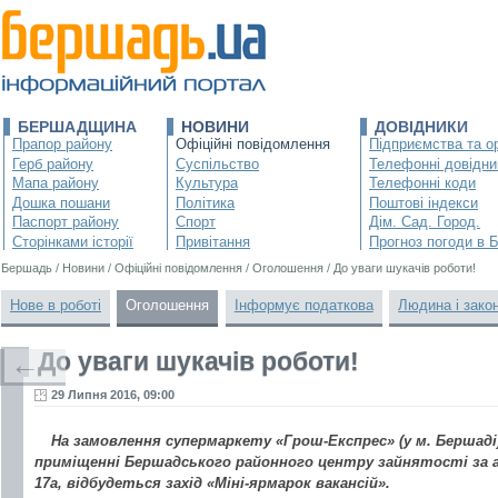
БЕРШАДЩИНА
НОВИНИ
ДОВІДНИКИ
Прапор району
Офіційні повідомлення
Підприємства та ор
Герб району
Суспільство
Телефонні довідни
Мапа району
Культура
Телефонні коди
Дошка пошани
Політика
Поштові індекси
Паспорт району
Спорт
Дім. Сад. Город.
Сторінками історії
Привітання
Прогноз погоди в 
Бершадь
/
Новини
/
Офіційні повідомлення
/
Оголошення
/
До уваги шукачів роботи!
Нове в роботі
Оголошення
Інформує податкова
Людина і зако
До уваги шукачів роботи!
←
29 Липня 2016, 09:00
На замовлення супермаркету «Грош-Експрес» (у м. Бершаді) 
приміщенні Бершадського районного центру зайнятості за а
17а, відбудеться захід «Міні-ярмарок вакансій».