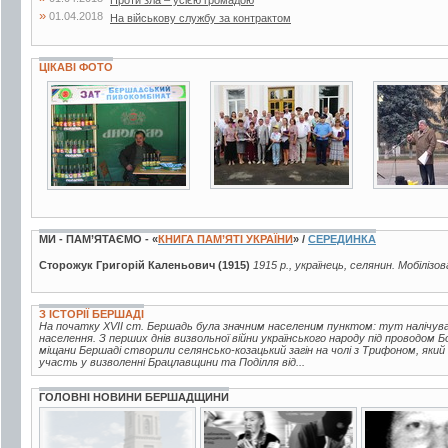
Проти зла – усією громадою
»
01.04.2018
На військову службу за контрактом
ЦІКАВІ ФОТО
9 фото
6 фото
3 фото
МИ - ПАМ’ЯТАЄМО - «
КНИГА ПАМ’ЯТІ УКРАЇНИ
» /
СЕРЕДИНКА
Сторожук Григорій Каленьович (1915)
1915 р., українець, селянин. Мобілізо
З ІСТОРІЇ БЕРШАДІ
На початку XVII ст. Бершадь була значним населеним пунктом: тут налічувало
населення. З перших днів визвольної війни українського народу під проводом 
міщани Бершаді створили селянсько-козацький загін на чолі з Трифоном, який
участь у визволенні Брацлавщини та Поділля від...
ГОЛОВНІ НОВИНИ БЕРШАДЩИНИ