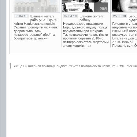
06.04.18
Шановні жителі
02.04.18
Шановні жителі
25.03.18
Берш
району! З 1 до 30
району!
відді
квітня Національна поліція
Неодноразово працівники
Головного упра
України проводить місячник
Бершадського відділу поліції
національної пол
добровільної здачі
повідомляли про шахраїв.
Вінницькій обла
незареєстрованої зброї та
Та, незважаючи на це, тільки
розшукується гр
боєприпасів до неї.»»
протягом березня 2018-го
Віталіївна Домо
четверо осіб стали жертвами
27.04.1996 р.н.,
зловмисників....»»
Поташні, вул. Ос
Якщо Ви виявили помилку, виділіть текст з помилкою та натисніть Ctrl+Enter щ