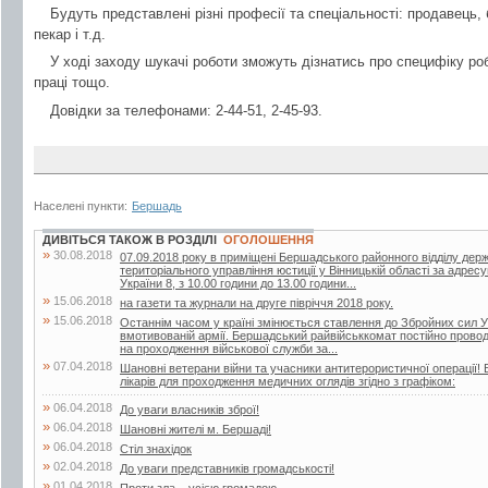
Будуть представлені різні професії та спеціальності: продавець,
пекар і т.д.
У ході заходу шукачі роботи зможуть дізнатись про специфіку роб
праці тощо.
Довідки за телефонами: 2-44-51, 2-45-93.
Населені пункти:
Бершадь
ДИВІТЬСЯ ТАКОЖ В РОЗДІЛІ
ОГОЛОШЕННЯ
»
30.08.2018
07.09.2018 року в приміщені Бершадського районного відділу дер
територіального управління юстиції у Вінницькій області за адрес
України 8, з 10.00 години до 13.00 години...
»
15.06.2018
на газети та журнали на друге півріччя 2018 року.
»
15.06.2018
Останнім часом у країні змінюється ставлення до Збройних сил У
вмотивованій армії. Бершадський райвійськкомат постійно проводит
на проходження військової служби за...
»
07.04.2018
Шановні ветерани війни та учасники антитерористичної операції! 
лікарів для проходження медичних оглядів згідно з графіком:
»
06.04.2018
До уваги власників зброї!
»
06.04.2018
Шановні жителі м. Бершаді!
»
06.04.2018
Стіл знахідок
»
02.04.2018
До уваги представників громадськості!
»
01.04.2018