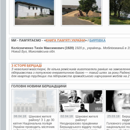
МИ - ПАМ’ЯТАЄМО - «
КНИГА ПАМ’ЯТІ УКРАЇНИ
» /
БИРЛІВКА
Колісниченко Тихін Максимович (1920)
1920 р., українець. Мобілізований в 
Новий Буг, Миколаївська обл.
З ІСТОРІЇ БЕРШАДІ
З невеликої майстерні, де кілька ремісників виготовляли раніше на замовленн
підприємства з потужною енергетичною базою — такий шлях за роки Радянськ
для квартир трудящих та підприємств громадського харчування меблів на 2 м
ГОЛОВНІ НОВИНИ БЕРШАДЩИНИ
06.04.18
Шановні жителі
02.04.18
Шановні жителі
25.03.18
Берш
району! З 1 до 30
району!
відді
квітня Національна поліція
Неодноразово працівники
Головного упра
України проводить місячник
Бершадського відділу поліції
національної пол