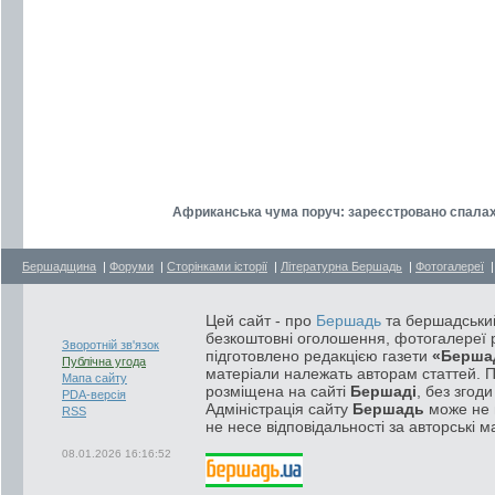
Африканська чума поруч: зареєстровано спалах
Бершадщина
|
Форуми
|
Сторінками історії
|
Літературна Бершадь
|
Фотогалереї
Цей сайт - про
Бершадь
та бершадський
безкоштовні оголошення, фотогалереї р
Зворотній зв'язок
підготовлено редакцією газети
«Берша
Публічна угода
матеріали належать авторам статтей. 
Мапа сайту
розміщена на сайті
Бершаді
, без згод
PDA-версія
Адміністрація сайту
Бершадь
може не п
RSS
не несе відповідальності за авторські м
08.01.2026 16:16:52