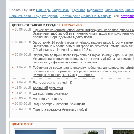
Населені пункти:
Бершадь
,
Голдашівка
,
Джулинка
,
Кидрасівка
,
Красносілка
,
Михай
Бережіть себе – і будете здорові
Що таке рак?
Обережно: малярія!
Теги:
ветерин
ДИВІТЬСЯ ТАКОЖ В РОЗДІЛІ
АКТУАЛЬНО
»
15.06.2018
Під час літніх канікул неповнолітні потребують особливої уваги з 
безпечним, щоб запобігти вчиненню ними і щодо них кримінальни
працівники Бершадського відділу поліції...
»
15.06.2018
За останніх 10 років у лісових угіддях нашого держлісгоспу загин
Зафіксовано масове всихання граба на території Сумівського лісни
Ободівському лісництві на площі 2,8 га,...
»
15.06.2018
Відповідно до прийнятого Верховною Радою Закону України «Про 
України щодо посилення соціального захисту дітей та підтримки сі
регламентує функціонування патронатної...
»
01.04.2018
Туберкульоз представляє реальну небезпеку для дорослих і дітей.
проникненням в організм туберкульозних мікобактерій, які живут
(у мокротинні, сечі, калі й ін.), а також у...
»
01.04.2018
Як не загрузнути у смітті?
»
01.04.2018
Атопічний дерматит
»
01.04.2018
Ця підступна дисплазія
»
16.03.2018
Не знищуйте красу
»
16.03.2018
Водні ресурси: берегти і захищати
»
03.03.2018
Правила пожежної безпеки у побуті
ЦІКАВІ ФОТО
6 фото
11 фото
25 фото