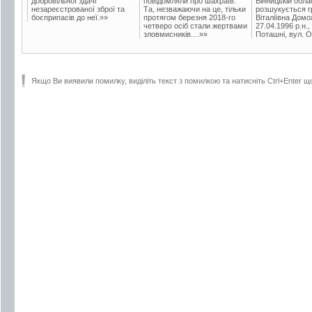
добровільної здачі
повідомляли про шахраїв.
Вінницькій обла
незареєстрованої зброї та
Та, незважаючи на це, тільки
розшукується гр
боєприпасів до неї.»»
протягом березня 2018-го
Віталіївна Домо
четверо осіб стали жертвами
27.04.1996 р.н.,
зловмисників....»»
Поташні, вул. Ос
Якщо Ви виявили помилку, виділіть текст з помилкою та натисніть Ctrl+Enter щ