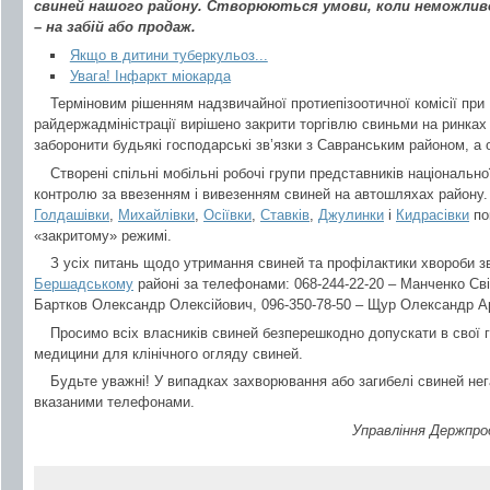
свиней нашого району. Створюються умови, коли неможливо
– на забій або продаж.
Якщо в дитини туберкульоз...
Увага! Інфаркт міокарда
Терміновим рішенням надзвичайної протиепізоотичної комісії при
райдержадміністрації вирішено закрити торгівлю свиньми на ринка
заборонити будьякі господарські зв’язки з Савранським районом, а о
Створені спільні мобільні робочі групи представників національної
контролю за ввезенням і вивезенням свиней на автошляхах району. 
Голдашівки
,
Михайлівки
,
Осіївки
,
Ставків
,
Джулинки
і
Кидрасівки
по
«закритому» режимі.
З усіх питань щодо утримання свиней та профілактики хвороби 
Бершадському
районі за телефонами: 068-244-22-20 – Манченко Сві
Бартков Олександр Олексійович, 096-350-78-50 – Щур Олександр А
Просимо всіх власників свиней безперешкодно допускати в свої г
медицини для клінічного огляду свиней.
Будьте уважні! У випадках захворювання або загибелі свиней нег
вказаними телефонами.
Управління Держпр