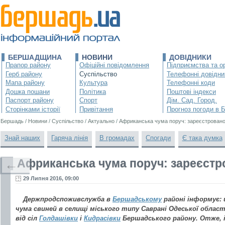
БЕРШАДЩИНА
НОВИНИ
ДОВІДНИКИ
Прапор району
Офіційні повідомлення
Підприємства та ор
Герб району
Суспільство
Телефонні довідни
Мапа району
Культура
Телефонні коди
Дошка пошани
Політика
Поштові індекси
Паспорт району
Спорт
Дім. Сад. Город.
Сторінками історії
Привітання
Прогноз погоди в 
Бершадь
/
Новини
/
Суспільство
/
Актуально
/
Африканська чума поруч: зареєстровано
Знай наших
Гаряча лінія
В громадах
Спогади
Є така думка
Африканська чума поруч: зареєстр
←
29 Липня 2016, 09:00
Держпродспоживслужба в
Бершадському
районі інформує:
чума свиней в селищі міського типу Саврані Одеської області
від сіл
Голдашівки
і
Кидрасівки
Бершадського району. Отже, і