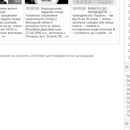
овні жителі
25.03.18
Бершадським
18.03.18
ВИМОГИ ДО
ону!
відділом поліції
КАНДИДАТІВ: –
 працівники
Головного управління
громадянство України; – вік
ідділу поліції
національної поліції у
від 20 до 35 років; – повна
ро шахраїв.
Вінницькій області
загальна середня або вища
и на це, тільки
розшукується гр. Ірина
освіта; – наявність
зня 2018-го
Віталіївна Доможирська,
посвідчення водія категорії В;
стали жертвами
27.04.1996 р.н., жителька с.
– готовність до служби...»»
..»»
Поташні, вул. Осіння, 89,...»»
милкою та натисніть Ctrl+Enter щоб повідомити про це редакцію
Б
Би
Гл
За
Кр
Ма
П
Ст
Ти
Гр