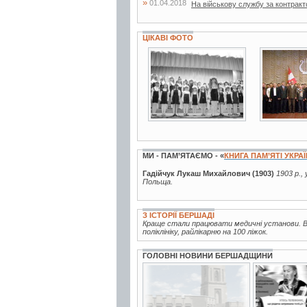
»
01.04.2018
На військову службу за контрак
ЦІКАВІ ФОТО
3 фото
3 фото
МИ - ПАМ’ЯТАЄМО - «
КНИГА ПАМ’ЯТІ УКРА
Гадійчук Лукаш Михайлович (1903)
1903 р.,
Польща.
З ІСТОРІЇ БЕРШАДІ
Краще стали працювати медичні установи. Ві
поліклініку, райлікарню на 100 ліжок.
ГОЛОВНІ НОВИНИ БЕРШАДЩИНИ