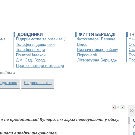
ДОВІДНИКИ
ЖИТТЯ БЕРШАДІ
І
ння
Підприємства та організації
Фотогалереї Бершаді
У н
Телефонні довідники
Відео
Ог
Телефонні коди
Визначні місця району
Ста
Поштові індекси
Персоналії
Гор
Дім. Сад. Город.
Літературна Бершадь
Про
Прогноз погоди в Бершаді
ня
/
Увага!
податкова
Людина і закон
0
і не проводиться! Купюри, які зараз перебувають у обігу,
С
тішали випадки шахрайства.
К