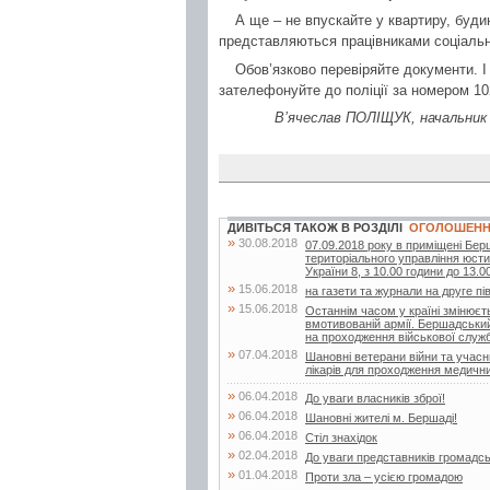
А ще – не впускайте у квартиру, буди
представляються працівниками соціально
Обов’язково перевіряйте документи. 
зателефонуйте до поліції за номером 10
В’ячеслав ПОЛІЩУК, начальник в
ДИВІТЬСЯ ТАКОЖ В РОЗДІЛІ
ОГОЛОШЕН
»
30.08.2018
07.09.2018 року в приміщені Бер
територіального управління юстиц
України 8, з 10.00 години до 13.00
»
15.06.2018
на газети та журнали на друге пі
»
15.06.2018
Останнім часом у країні змінюєт
вмотивованій армії. Бершадський 
на проходження військової служби
»
07.04.2018
Шановні ветерани війни та учасн
лікарів для проходження медичних
»
06.04.2018
До уваги власників зброї!
»
06.04.2018
Шановні жителі м. Бершаді!
»
06.04.2018
Стіл знахідок
»
02.04.2018
До уваги представників громадсь
»
01.04.2018
Проти зла – усією громадою