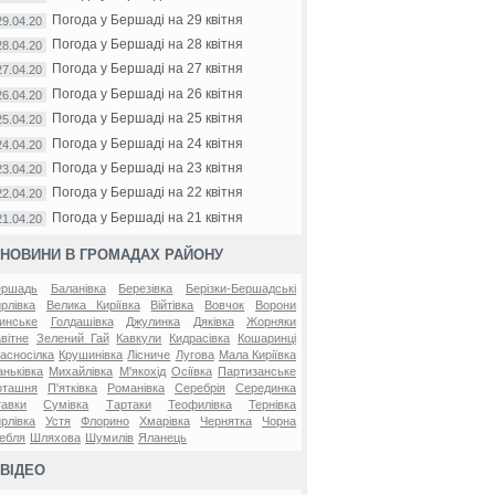
Погода у Бершаді на 29 квітня
29.04.20
Погода у Бершаді на 28 квітня
28.04.20
Погода у Бершаді на 27 квітня
27.04.20
Погода у Бершаді на 26 квітня
26.04.20
Погода у Бершаді на 25 квітня
25.04.20
Погода у Бершаді на 24 квітня
24.04.20
Погода у Бершаді на 23 квітня
23.04.20
Погода у Бершаді на 22 квітня
22.04.20
Погода у Бершаді на 21 квітня
21.04.20
НОВИНИ В ГРОМАДАХ РАЙОНУ
ершадь
Баланівка
Березівка
Берізки-Бершадські
рлівка
Велика Киріївка
Війтівка
Вовчок
Ворони
инське
Голдашівка
Джулинка
Дяківка
Жорняки
вітне
Зелений Гай
Кавкули
Кидрасівка
Кошаринці
асносілка
Крушинівка
Лісниче
Лугова
Мала Киріївка
ньківка
Михайлівка
М'якохід
Осіївка
Партизанське
оташня
П'ятківка
Романівка
Серебрія
Серединка
авки
Сумівка
Тартаки
Теофилівка
Тернівка
рлівка
Устя
Флорино
Хмарівка
Чернятка
Чорна
ебля
Шляхова
Шумилів
Яланець
ВІДЕО