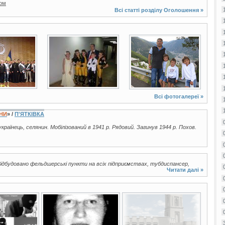
том
Всі статті розділу
Оголошення
»
5 фото
7 фото
Всі фотогалереї »
ЇНИ
» /
П'ЯТКІВКА
 українець, селянин. Мобілізований в 1941 р. Рядовий. Загинув 1944 р. Похов.
дбудовано фельдшерські пункти на всіх підприємствах, тубдиспансер,
Читати далі »