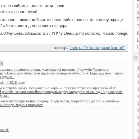
П
нок незнайомців, навіть якщо вони
ї чи газової служб.
П
І головне – якщо ви бачите перед собою підозрілу людину, краще
2 або до свого дільничного офіцера.
Р
ідділу Бершадського ВП ГУНП у Вінницькій області, майор поліції.
Н
автор:
Газета "Бершадський край"
НЯ
шадського районного відділу державної виконавчої служби Головного
ії у Вінницькій області за адресую Вінницька область м. Бершадь вул.. Героїв
 години...
вріччя 2018 року.
ься ставлення до Збройних сил України. Зросла потреба у професійній та
райвійськкомат постійно проводить відбір кандидатів віком від 18 до 60 років
 за...
ики антитерористичної операції! Будь ласка, звертайтеся до своїх сімейних
 оглядів згідно з графіком:
кості!