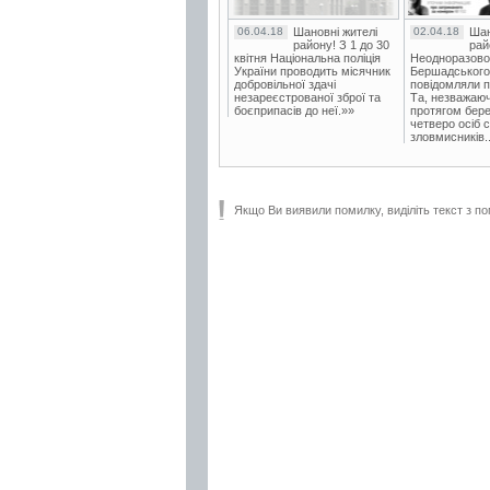
06.04.18
Шановні жителі
02.04.18
Шан
району! З 1 до 30
рай
квітня Національна поліція
Неодноразово
України проводить місячник
Бершадського в
добровільної здачі
повідомляли п
незареєстрованої зброї та
Та, незважаюч
боєприпасів до неї.»»
протягом бере
четверо осіб 
зловмисників..
Якщо Ви виявили помилку, виділіть текст з по