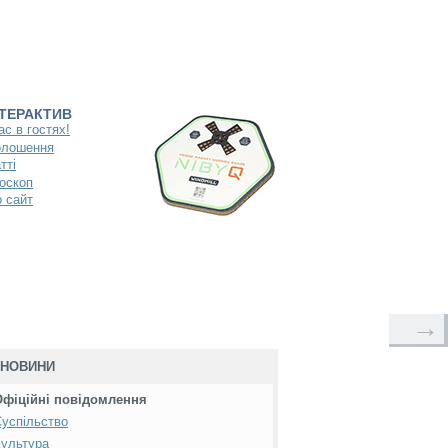
НТЕРАКТИВ
ас в гостях!
олошення
тті
оскоп
 сайт
→
НОВИНИ
Офіційні повідомлення
успільство
ультура