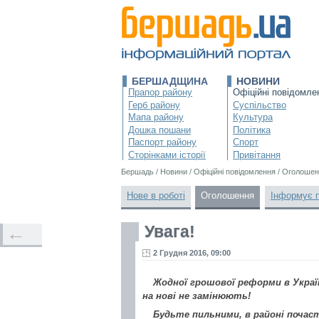
БЕРШАДЩИНА
НОВИНИ
Прапор району
Офіційні повідомле
Герб району
Суспільство
Мапа району
Культура
Дошка пошани
Політика
Паспорт району
Спорт
Сторінками історії
Привітання
Бершадь
/
Новини
/
Офіційні повідомлення
/
Оголошен
Нове в роботі
Оголошення
Інформує 
Увага!
←
2 Грудня 2016, 09:00
Жодної грошової реформи в Україн
на нові не замінюють!
Будьте пильними, в районі почас