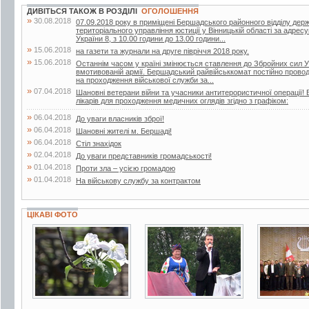
ДИВІТЬСЯ ТАКОЖ В РОЗДІЛІ
ОГОЛОШЕННЯ
»
30.08.2018
07.09.2018 року в приміщені Бершадського районного відділу дер
територіального управління юстиції у Вінницькій області за адрес
України 8, з 10.00 години до 13.00 години...
»
15.06.2018
на газети та журнали на друге півріччя 2018 року.
»
15.06.2018
Останнім часом у країні змінюється ставлення до Збройних сил У
вмотивованій армії. Бершадський райвійськкомат постійно проводит
на проходження військової служби за...
»
07.04.2018
Шановні ветерани війни та учасники антитерористичної операції! 
лікарів для проходження медичних оглядів згідно з графіком:
»
06.04.2018
До уваги власників зброї!
»
06.04.2018
Шановні жителі м. Бершаді!
»
06.04.2018
Стіл знахідок
»
02.04.2018
До уваги представників громадськості!
»
01.04.2018
Проти зла – усією громадою
»
01.04.2018
На військову службу за контрактом
ЦІКАВІ ФОТО
19 фото
15 фото
3 фото