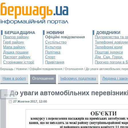
БЕРШАДЩИНА
НОВИНИ
ДОВІДНИКИ
Прапор району
Офіційні повідомлення
Підприємства та ор
Герб району
Суспільство
Телефонні довідни
Мапа району
Культура
Телефонні коди
Дошка пошани
Політика
Поштові індекси
Паспорт району
Спорт
Дім. Сад. Город.
Сторінками історії
Привітання
Прогноз погоди в 
Бершадь
/
Новини
/
Офіційні повідомлення
/
Оголошення
/
До уваги автомобільних перев
Нове в роботі
Оголошення
Інформує податкова
Людина і зако
До уваги автомобільних перевізникі
←
27 Жовтня 2017, 12:00