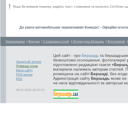
Якщо Ви виявили помилку, виділіть текст з помилкою та натисніть Ctrl+Enter щ
До уваги автомобільних перевізників! Конкурс! - Офіційні огол
Бершадщина
|
Форуми
|
Сторінками історії
|
Літературна Бершадь
|
Фотогалереї
Цей сайт - про
Бершадь
та бершадський
безкоштовні оголошення, фотогалереї р
Зворотній зв'язок
підготовлено редакцією газети
«Берша
Публічна угода
матеріали належать авторам статтей. 
Мапа сайту
розміщена на сайті
Бершаді
, без згод
PDA-версія
Адміністрація сайту
Бершадь
може не п
RSS
не несе відповідальності за авторські м
08.01.2026 18:37:13