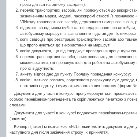
прово дяться на одному засіданні);
перелік транспортних засобів, які пропонуються до використа
зазначенням марки, моделі, пасажиромі сткості (з позначкою «
VINкоду транспортного засобу, державного номерного знака, 
відомості за підписом суб’єкта господарювання про автобуси,
автобусному маршруті із зазначенням підстав для їх викорис
копії свідоцтв про реєстрацію транспортних засобів або тимча
що пропо нуються до використання на маршруті;
копію документа, що під тверджує проведення проце дури сана
перелік транспортних засобів, пристосованих для перевезенн
можливостями, які пропонуються для роботи на автобусному 
про їх відсутність;
анкету відповідно до пункту Порядку проведення конкурсу;
копію штатного розпису, податкового розрахунку сум доходу, 
платників податку, і суму отриманого з них податку (форма №
Документи для участі в конкурсі пронумеровуються, прошивают
особою перевізника-претендента та скріп люються печаткою з позна
словами.
Документи для участі в кон курсі подаються перевізником-претен
(пакетах).
Конверт (пакет) із позначкою «№1», який містить документи для у
наступного дня після закінчення строку їх прийняття.