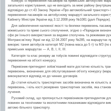
Конкурс із перевезення пасажирів на приміських автобусних мар
загального користування, що не виходять за межі району (внутрішн
відповідно до ст.43 Закону України «Про автомобільний транспорт»
перевезення пасажирів на автобусному маршруті загального корис
Кабінету Міністрів України від 3.12.2008 року №1081 (далі Порядок).
Для забезпечення належної якості та безпеки перевезень пасажи
міжміського та примі ського сполучення, згідно з «Порядком визнач
сфе ри їхнього використання за видами сполучень та режимами рух
Мінтрансзв’язку Украї ни від 12.04.2007 року №285, на маршрутах 
викорис тання автобусів категорії М2 (повна маса до 5 т) та МЗ (по 
приміських маршрутах — А, В, І, II, III.
Категорія та клас резерву ав тобусів повинні відповідати структу
перевезення на об’єкті конкурсу.
Перевізник-претендент зобов’язаний мати достатню кількість тра
перевезень, визначених для обслуговування об’єкту конкурсу (маршр
виконуватися відповід но до чинних договорів.
До статня кількість транспортних засобів визначена як кількість 
перевезень, і кіль кості резервних транспортних засобів, яка станов
лучення.
Рухомий склад, що пропонується перевізником-претендентом дл
повинен за технічними та екологічними показниками відповідати ви
автомо більного транспорту.