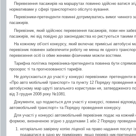
Перевезення пасажирів на маршрутах повинно здійсню ватися зг
нормативами у сфері транспортного обслуго вування.
Перевізники-претенденти повинні дотримуватись вимог чинного з
пасажирів.
Перевізник, який здійснює перевезення пасажирів, пови нен забез
пасажирів, які від повідно до законодавства ко ристуються такими 
На кожному об’єкті конкурсу, який включає приміські автобусні 
перевізник повинен забезпечити роботу не менш як одного транспор
перевезення осіб із обме женими фізичними можли востями.
Тарифна політика перевізника-претендента повинна бути спрямов
прозорос ті та прогнозованості тарифів.
Не допускаються до участі у конкурсі перевізники- претенденти в
«Про авто мобільний транспорт» та пункту 12 Порядку проведення к
автобусному мар шруті загального користуван ня, затвердженого пос
від 3 грудня 2008 року №1081.
Документи, що подаються для участі у конкурсі, повинні відпові
автомобільний транспорт» та Порядку проведення конкурсу.
Для участі у конкурсі автомобільний перевізник подає на кожний 
формою, визначеною згідно з додатками 1 або 2 Порядку проведення
нотаріально завірену копію ліцензії на право надання послуг 
подаватися в одно му примірнику, якщо перевіз ник-претендент