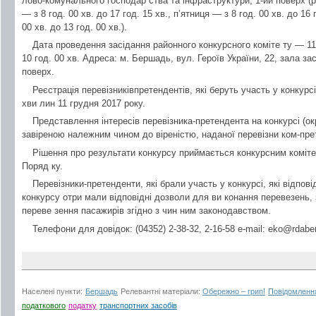
лово-комунального господар ства та інфраструктури, 1-ий поверх (
— з 8 год. 00 хв. до 17 год. 15 хв., п’ятниця — з 8 год. 00 хв. до 16
00 хв. до 13 год. 00 хв.).
Дата проведення засідання районного конкурсного коміте ту — 11
10 год. 00 хв. Адреса: м. Бершадь, вул. Героїв України, 22, зала за
поверх.
Реєстрація перевізниківпретендентів, які беруть участь у конкурс
хви лин 11 грудня 2017 року.
Представлення інтересів перевізника-претендента на конкурсі (ок
завіреною належним чином до віреністю, наданої перевізни ком-пр
Рішення про результати конкурсу приймається конкурсним коміте
Поряд ку.
Перевізники-претенденти, які брали участь у конкурсі, які відпов
конкурсу отри мали відповідні дозволи для ви конання перевезень, з
переве зення пасажирів згідно з чин ним законодавством.
Телефони для довідок: (04352) 2-38-32, 2-16-58 e-mail:
eko@rdaber
Населені пункти:
Бершадь
Релевантні матеріали:
Обережно – грип!
Повідомленн
податкового
податку
транспортних засобів