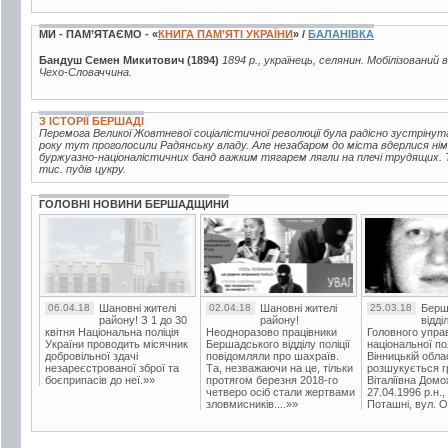
МИ - ПАМ’ЯТАЄМО - «
КНИГА ПАМ’ЯТІ УКРАЇНИ
» /
БАЛАНІВКА
Бандуш Семен Микитович (1894)
1894 р., українець, селянин. Мобілізований 
Чехо-Словаччина.
З ІСТОРІЇ БЕРШАДІ
Перемога Великої Жовтневої соціалістичної революції була радісно зустрінут
року тут проголосили Радянську владу. Але незабаром до міста вдерлися нім
буржуазно-націоналістичних банд важким тягарем лягли на плечі трудящих. Т
тис. пудів цукру.
ГОЛОВНІ НОВИНИ БЕРШАДЩИНИ
06.04.18
Шановні жителі
02.04.18
Шановні жителі
25.03.18
Берш
району! З 1 до 30
району!
відді
квітня Національна поліція
Неодноразово працівники
Головного упра
України проводить місячник
Бершадського відділу поліції
національної пол
добровільної здачі
повідомляли про шахраїв.
Вінницькій обла
незареєстрованої зброї та
Та, незважаючи на це, тільки
розшукується гр
боєприпасів до неї.»»
протягом березня 2018-го
Віталіївна Домо
четверо осіб стали жертвами
27.04.1996 р.н.,
зловмисників....»»
Поташні, вул. Ос