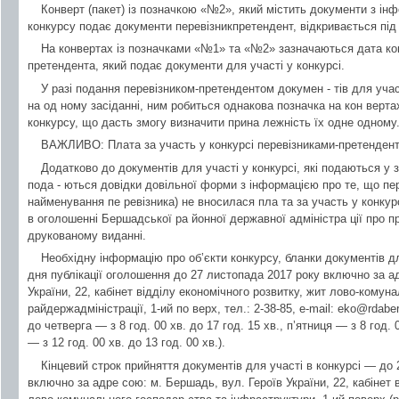
Конверт (пакет) із позначкою «№2», який містить документи з інф
конкурсу подає документи перевізникпретендент, відкривається під 
На конвертах із позначками «№1» та «№2» зазначаються дата кон
претендента, який подає документи для участі у конкурсі.
У разі подання перевізником-претендентом докумен - тів для учас
на од ному засіданні, ним робиться однакова позначка на кон вертах
конкурсу, що дасть змогу визначити прина лежність їх одне одному
ВАЖЛИВО: Плата за участь у конкурсі перевізниками-претендент
Додатково до документів для участі у конкурсі, які подаються у 
пода - ються довідки довільної форми з інформацією про те, що пе
найменування пе ревізника) не вносилася пла та за участь у конкурсі
в оголошенні Бершадської ра йонної державної адміністра ції про 
друкованому виданні.
Необхідну інформацію про об’єкти конкурсу, бланки документів д
дня публікації оголошення до 27 листопада 2017 року включно за а
України, 22, кабінет відділу економічного розвитку, жит лово-кому
райдержадміністрації, 1-ий по верх, тел.: 2-38-85, e-mail:
eko@rdaber
до четверга — з 8 год. 00 хв. до 17 год. 15 хв., п’ятниця — з 8 год. 
— з 12 год. 00 хв. до 13 год. 00 хв.).
Кінцевий строк прийняття документів для участі в конкурсі — до 
включно за адре сою: м. Бершадь, вул. Героїв України, 22, кабінет 