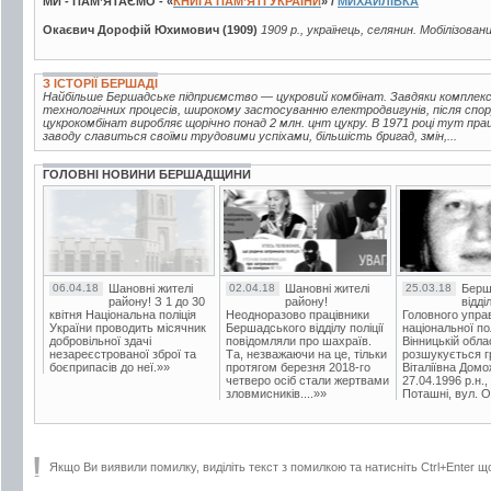
МИ - ПАМ’ЯТАЄМО - «
КНИГА ПАМ’ЯТІ УКРАЇНИ
» /
МИХАЙЛІВКА
Окаєвич Дорофій Юхимович (1909)
1909 р., українець, селянин. Мобілізован
З ІСТОРІЇ БЕРШАДІ
Найбільше Бершадське підприємство — цукровий комбінат. Завдяки комплексн
технологічних процесів, широкому застосуванню електродвигунів, після спор
цукрокомбінат виробляє щорічно понад 2 млн. цнт цукру. В 1971 році тут пра
заводу славиться своїми трудовими успіхами, більшість бригад, змін,...
ГОЛОВНІ НОВИНИ БЕРШАДЩИНИ
06.04.18
Шановні жителі
02.04.18
Шановні жителі
25.03.18
Берш
району! З 1 до 30
району!
відді
квітня Національна поліція
Неодноразово працівники
Головного упра
України проводить місячник
Бершадського відділу поліції
національної пол
добровільної здачі
повідомляли про шахраїв.
Вінницькій обла
незареєстрованої зброї та
Та, незважаючи на це, тільки
розшукується гр
боєприпасів до неї.»»
протягом березня 2018-го
Віталіївна Домо
четверо осіб стали жертвами
27.04.1996 р.н.,
зловмисників....»»
Поташні, вул. Ос
Якщо Ви виявили помилку, виділіть текст з помилкою та натисніть Ctrl+Enter щ