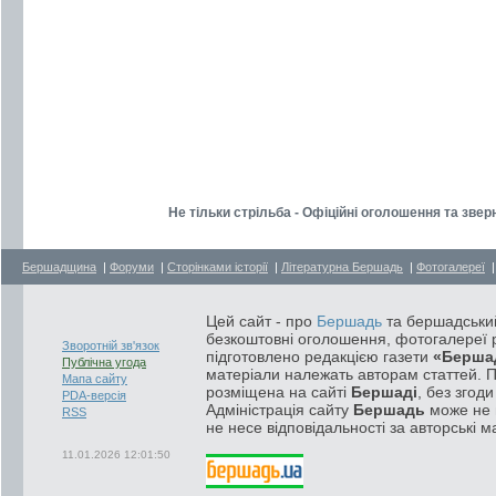
Не тільки стрільба - Офіційні оголошення та зве
Бершадщина
|
Форуми
|
Сторінками історії
|
Літературна Бершадь
|
Фотогалереї
Цей сайт - про
Бершадь
та бершадський
безкоштовні оголошення, фотогалереї р
Зворотній зв'язок
підготовлено редакцією газети
«Берша
Публічна угода
матеріали належать авторам статтей. 
Мапа сайту
розміщена на сайті
Бершаді
, без згод
PDA-версія
Адміністрація сайту
Бершадь
може не п
RSS
не несе відповідальності за авторські м
11.01.2026 12:01:50