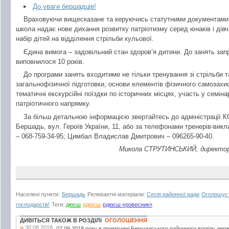
До уваги бершадців!
Враховуючи вищесказане та керуючись статутними документами
школа надає нове дихання розвитку патріотизму серед юнаків і дів
набір дітей на відділення стрільби кульової.
Єдина вимога – задовільний стан здоров’я дитини. До занять зап
виповнилося 10 років.
До програми занять входитиме не тільки тренування зі стрільби 
загальнофізичної підготовки, основи елементів фізичного самозахист
тематичні екскурсійні поїздки по історичних місцях, участь у семіна
патріотичного напрямку.
За більш детальною інформацією звертайтесь до адміністрації
Бершадь, вул. Героїв України, 11, або за телефонами тренерів-ви
– 068-759-34-95; Цимбал Владислав Дмитрович – 096265-90-40.
Микола СТРУТИНСЬКИЙ, директор
Населені пункти:
Бершадь
Релевантні матеріали:
Сесія районної ради
Оголошуєт
господарств!
Теги:
дюсш
рдюсш
рдюсш «ровесник»
ДИВІТЬСЯ ТАКОЖ В РОЗДІЛІ
ОГОЛОШЕННЯ
»
30.08.2018
07.09.2018 року в приміщені Бершадського районного відділу дер