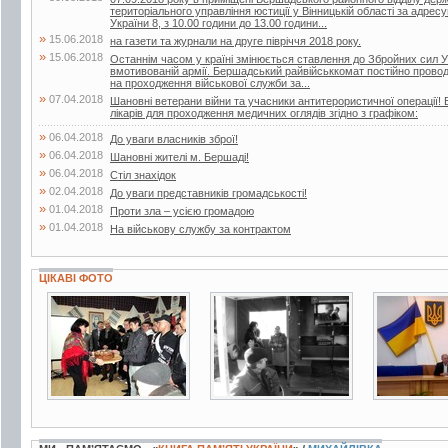
територіального управління юстиції у Вінницькій області за адрес
України 8, з 10.00 години до 13.00 години...
»
15.06.2018
на газети та журнали на друге півріччя 2018 року.
»
15.06.2018
Останнім часом у країні змінюється ставлення до Збройних сил У
вмотивованій армії. Бершадський райвійськкомат постійно проводит
на проходження військової служби за...
»
07.04.2018
Шановні ветерани війни та учасники антитерористичної операції! 
лікарів для проходження медичних оглядів згідно з графіком:
»
06.04.2018
До уваги власників зброї!
»
06.04.2018
Шановні жителі м. Бершаді!
»
06.04.2018
Стіл знахідок
»
02.04.2018
До уваги представників громадськості!
»
01.04.2018
Проти зла – усією громадою
»
01.04.2018
На військову службу за контрактом
ЦІКАВІ ФОТО
2 фото
2 фото
6 фото