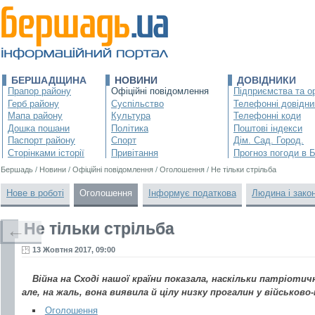
БЕРШАДЩИНА
НОВИНИ
ДОВІДНИКИ
Прапор району
Офіційні повідомлення
Підприємства та ор
Герб району
Суспільство
Телефонні довідни
Мапа району
Культура
Телефонні коди
Дошка пошани
Політика
Поштові індекси
Паспорт району
Спорт
Дім. Сад. Город.
Сторінками історії
Привітання
Прогноз погоди в 
Бершадь
/
Новини
/
Офіційні повідомлення
/
Оголошення
/
Не тільки стрільба
Нове в роботі
Оголошення
Інформує податкова
Людина і зако
Не тільки стрільба
←
13 Жовтня 2017, 09:00
Війна на Сході нашої країни показала, наскільки патріотич
але, на жаль, вона виявила й цілу низку прогалин у військов
Оголошення