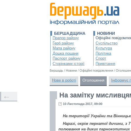
БЕРШАДЩИНА
НОВИНИ
Прапор району
Офіційні повідомле
Герб району
Суспільство
Мапа району
Культура
Дошка пошани
Політика
Паспорт району
Спорт
Сторінками історії
Привітання
Бершадь
/
Новини
/
Офіційні повідомлення
/
Оголошен
Нове в роботі
Оголошення
Інформує 
На замітку мисливця
←
10 Листопада 2017, 09:00
На території України та Вінниць
Наразі, окрім пернатої дичини, з
полювання на диких парнокопитних 