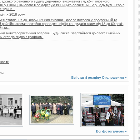
шадського районного відділу державної виконавчої служби Головного
ії у Вінницькій області за адресую Вінницька область м. Бершадь вул.. Героїв
 години...
вріччя 2018 року.
ься ставлення до Збройних сил України. Зросла потреба у професійній та
райвійськкомат постійно проводить відбір кандидатів віком від 18 до 60 років
 за...
ики антитерористичної операції! Будь ласка, звертайтеся до своїх сімейних
 оглядів згідно з графіком:
кості!
том
Всі статті розділу
Оголошення
»
1 фото
13 фото
Всі фотогалереї »