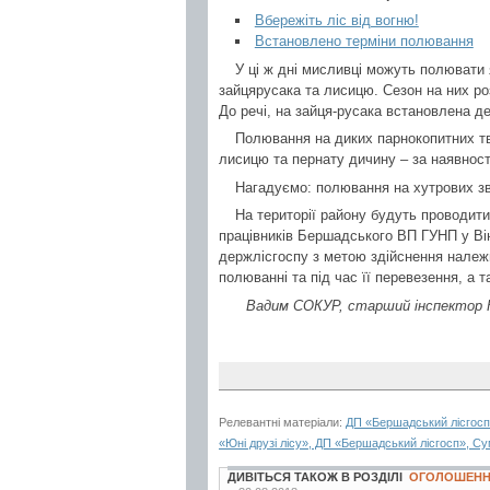
Вбережіть ліс від вогню!
Встановлено терміни полювання
У ці ж дні мисливці можуть полювати я
зайцярусака та лисицю. Сезон на них ро
До речі, на зайця-русака встановлена де
Полювання на диких парнокопитних тва
лисицю та пернату дичину – за наявності
Нагадуємо: полювання на хутрових зві
На території району будуть проводити
працівників Бершадського ВП ГУНП у Ві
держлісгоспу з метою здійснення належ
полюванні та під час її перевезення, а 
Вадим СОКУР, старший інспектор К
Релевантні матеріали:
ДП «Бершадський лісгосп»
«Юні друзі лісу», ДП «Бершадський лісгосп», Су
ДИВІТЬСЯ ТАКОЖ В РОЗДІЛІ
ОГОЛОШЕН