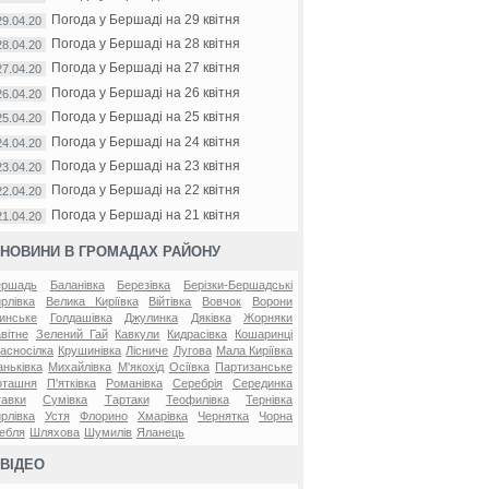
Погода у Бершаді на 29 квітня
29.04.20
Погода у Бершаді на 28 квітня
28.04.20
Погода у Бершаді на 27 квітня
27.04.20
Погода у Бершаді на 26 квітня
26.04.20
Погода у Бершаді на 25 квітня
25.04.20
Погода у Бершаді на 24 квітня
24.04.20
Погода у Бершаді на 23 квітня
23.04.20
Погода у Бершаді на 22 квітня
22.04.20
Погода у Бершаді на 21 квітня
21.04.20
НОВИНИ В ГРОМАДАХ РАЙОНУ
ершадь
Баланівка
Березівка
Берізки-Бершадські
рлівка
Велика Киріївка
Війтівка
Вовчок
Ворони
инське
Голдашівка
Джулинка
Дяківка
Жорняки
вітне
Зелений Гай
Кавкули
Кидрасівка
Кошаринці
асносілка
Крушинівка
Лісниче
Лугова
Мала Киріївка
ньківка
Михайлівка
М'якохід
Осіївка
Партизанське
оташня
П'ятківка
Романівка
Серебрія
Серединка
авки
Сумівка
Тартаки
Теофилівка
Тернівка
рлівка
Устя
Флорино
Хмарівка
Чернятка
Чорна
ебля
Шляхова
Шумилів
Яланець
ВІДЕО