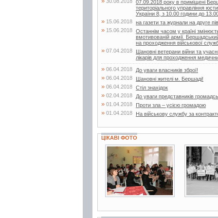
»
30.08.2018
07.09.2018 року в приміщені Бер
територіального управління юстиц
України 8, з 10.00 години до 13.00
»
15.06.2018
на газети та журнали на друге пі
»
15.06.2018
Останнім часом у країні змінюєт
вмотивованій армії. Бершадський 
на проходження військової служби
»
07.04.2018
Шановні ветерани війни та учасн
лікарів для проходження медичних
»
06.04.2018
До уваги власників зброї!
»
06.04.2018
Шановні жителі м. Бершаді!
»
06.04.2018
Стіл знахідок
»
02.04.2018
До уваги представників громадсь
»
01.04.2018
Проти зла – усією громадою
»
01.04.2018
На військову службу за контрак
ЦІКАВІ ФОТО
3 фото
2 фото