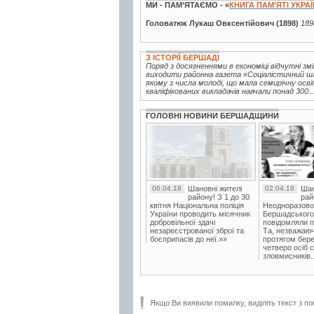
МИ - ПАМ’ЯТАЄМО - «
КНИГА ПАМ’ЯТІ УКРА
Головатюк Лукаш Овксентійович (1898)
189
З ІСТОРІЇ БЕРШАДІ
Поряд з досягненнями в економіці відчутні зм
виходити районна газета «Соціалістичний шля
якому з числа молоді, що мала семирічну осві
кваліфікованих викладачів навчали понад 300..
ГОЛОВНІ НОВИНИ БЕРШАДЩИНИ
06.04.18
Шановні жителі
02.04.18
Шан
району! З 1 до 30
рай
квітня Національна поліція
Неодноразово
України проводить місячник
Бершадського в
добровільної здачі
повідомляли п
незареєстрованої зброї та
Та, незважаюч
боєприпасів до неї.»»
протягом бере
четверо осіб 
зловмисників..
Якщо Ви виявили помилку, виділіть текст з по