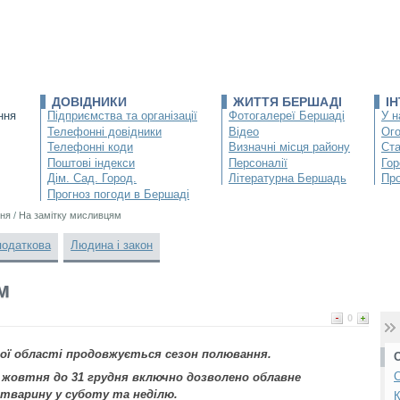
ДОВІДНИКИ
ЖИТТЯ БЕРШАДІ
І
ння
Підприємства та організації
Фотогалереї Бершаді
У н
Телефонні довідники
Відео
Ог
Телефонні коди
Визначні місця району
Ста
Поштові індекси
Персоналії
Гор
Дім. Сад. Город.
Літературна Бершадь
Про
Прогноз погоди в Бершаді
ня
/
На замітку мисливцям
податкова
Людина і закон
м
0
кої області продовжується сезон полювання.
С
 7 жовтня до 31 грудня включно дозволено облавне
тварину у суботу та неділю.
К