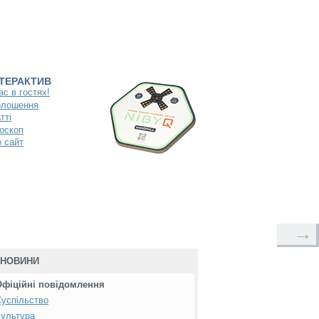
НТЕРАКТИВ
ас в гостях!
олошення
тті
оскоп
 сайт
→
НОВИНИ
Офіційні повідомлення
успільство
ультура