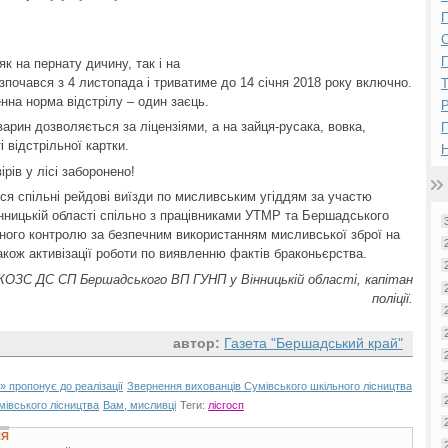
П
П
к на пернату дичину, так і на
зпочався з 4 листопада і триватиме до 14 січня 2018 року включно.
нна норма відстрілу – один заєць.
Р
рин дозволяється за ліцензіями, а на зайця-русака, вовка,
 відстрільної картки.
Н
рів у лісі заборонено!
ся спільні рейдові виїзди по мисливським угіддям за участю
нницькій області спільно з працівниками УТМР та Бершадського
ного контролю за безпечним використанням мисливської зброї на
також активізації роботи по виявленню фактів браконьєрства.
ОЗС ДС СП Бершадського ВП ГУНП у Вінницькій області, капітан
поліції.
автор:
Газета "Бершадський край"
 пропонує до реалізації
Звернення вихованців Сумівського шкільного лісництва
мівського лісництва
Вам, мисливці
Теги:
лісгосп
НЯ