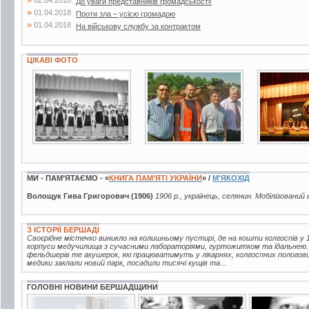
02.04.2018
До уваги представників громадськості!
»
01.04.2018
Проти зла – усією громадою
»
01.04.2018
На військову службу за контрактом
ЦІКАВІ ФОТО
3 фото
3 фото
5 фото
МИ - ПАМ’ЯТАЄМО - «
КНИГА ПАМ’ЯТІ УКРАЇНИ
» /
М'ЯКОХІД
Волощук Гива Григорович (1906)
1906 р., українець, селянин. Мобілізований 
З ІСТОРІЇ БЕРШАДІ
Своєрідне містечко виникло на колишньому пустирі, де на кошти колгоспів у 1
корпуси медучилища з сучасними лабораторіями, гуртожитком та їдальнею.
фельдшерів те акушерок, які працюватимуть у лікарнях, колгоспних пологов
медики заклали новий парк, посадили тисячі кущів та...
ГОЛОВНІ НОВИНИ БЕРШАДЩИНИ