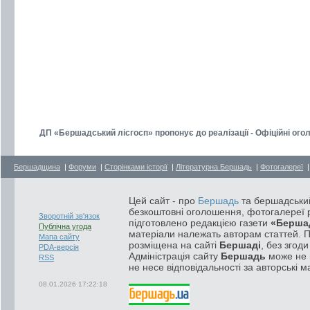
ДП «Бершадський лісгосп» пропонує до реалізації - Офіційні ого
Бершадщина
|
Форуми
|
Сторінками історії
|
Літературна Бершадь
|
Фотогалереї
Цей сайт - про
Бершадь
та бершадський
безкоштовні оголошення, фотогалереї р
Зворотній зв'язок
підготовлено редакцією газети
«Берша
Публічна угода
матеріали належать авторам статтей. 
Мапа сайту
розміщена на сайті
Бершаді
, без згод
PDA-версія
Адміністрація сайту
Бершадь
може не п
RSS
не несе відповідальності за авторські м
08.01.2026 17:22:18