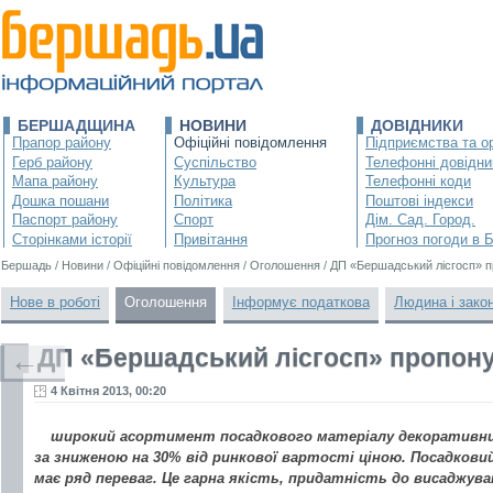
БЕРШАДЩИНА
НОВИНИ
ДОВІДНИКИ
Прапор району
Офіційні повідомлення
Підприємства та ор
Герб району
Суспільство
Телефонні довідни
Мапа району
Культура
Телефонні коди
Дошка пошани
Політика
Поштові індекси
Паспорт району
Спорт
Дім. Сад. Город.
Сторінками історії
Привітання
Прогноз погоди в 
Бершадь
/
Новини
/
Офіційні повідомлення
/
Оголошення
/
ДП «Бершадський лісгосп» пр
Нове в роботі
Оголошення
Інформує податкова
Людина і зако
ДП «Бершадський лісгосп» пропонує
←
4 Квітня 2013, 00:20
широкий асортимент посадкового матеріалу декоративни
за зниженою на 30% від ринкової вартості ціною. Посадков
має ряд переваг. Це гарна якість, придатність до висаджува