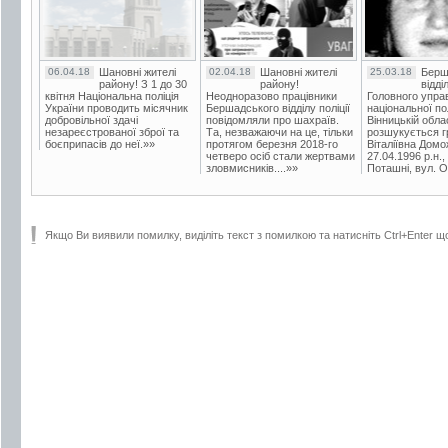
06.04.18
Шановні жителі
02.04.18
Шановні жителі
25.03.18
Берш
району! З 1 до 30
району!
відді
квітня Національна поліція
Неодноразово працівники
Головного упра
України проводить місячник
Бершадського відділу поліції
національної пол
добровільної здачі
повідомляли про шахраїв.
Вінницькій обла
незареєстрованої зброї та
Та, незважаючи на це, тільки
розшукується гр
боєприпасів до неї.»»
протягом березня 2018-го
Віталіївна Домо
четверо осіб стали жертвами
27.04.1996 р.н.,
зловмисників....»»
Поташні, вул. Ос
Якщо Ви виявили помилку, виділіть текст з помилкою та натисніть Ctrl+Enter щ