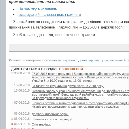
приживлюваність та низька ціна.
На замітку мисливцям
Благоустрій – справа всіх і кожного
Звертайтеся за посадковим матеріалом до лісництв за місцем ва
проживання за телефоном «гарячої лінії» (2-23-00 в держлісгоспі).
Зробіть наше довкілля, своє оточення кращим
Релевантні матеріали:
Вбережіть ліс від вогню!
Дбати і про наступні покоління
4 т
ДИВІТЬСЯ ТАКОЖ В РОЗДІЛІ
ОГОЛОШЕННЯ
»
30.08.2018
07.09.2018 року в приміщені Бершадського районного відділу дер
територіального управління юстиції у Вінницькій області за адрес
України 8, з 10.00 години до 13.00 години...
»
15.06.2018
на газети та журнали на друге півріччя 2018 року.
»
15.06.2018
Останнім часом у країні змінюється ставлення до Збройних сил У
вмотивованій армії. Бершадський райвійськкомат постійно проводит
на проходження військової служби за...
»
07.04.2018
Шановні ветерани війни та учасники антитерористичної операції! 
лікарів для проходження медичних оглядів згідно з графіком:
»
06.04.2018
До уваги власників зброї!
»
06.04.2018
Шановні жителі м. Бершаді!
»
06.04.2018
Стіл знахідок
»