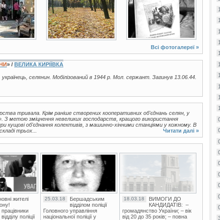
Всі фотогалереї »
ЇНИ
» /
ВЕЛИКА КИРІЇВКА
, українець, селянин. Мобілізований в 1944 р. Мол. сержант. Загинув 13.06.44.
арства тривала. Крім раніше створених кооперативних об'єднань селян, у
і». З метою зміцнення невеликих господарств, кращого використання
и кущові об'єднання колективів, з машинно-хінними станціями у кожному. В
складі трьох...
Читати далі »
овні жителі
25.03.18
Бершадським
18.03.18
ВИМОГИ ДО
ону!
відділом поліції
КАНДИДАТІВ: –
 працівники
Головного управління
громадянство України; – вік
ідділу поліції
національної поліції у
від 20 до 35 років; – повна