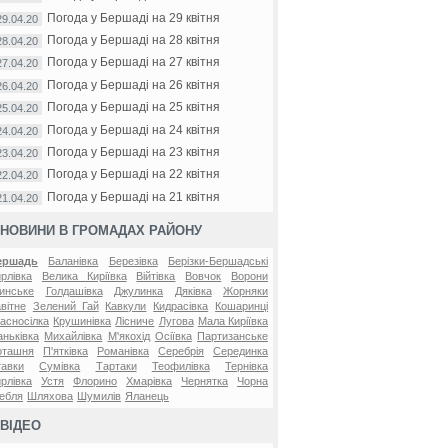
Погода у Бершаді на 29 квітня
29.04.20
Погода у Бершаді на 28 квітня
28.04.20
Погода у Бершаді на 27 квітня
27.04.20
Погода у Бершаді на 26 квітня
26.04.20
Погода у Бершаді на 25 квітня
25.04.20
Погода у Бершаді на 24 квітня
24.04.20
Погода у Бершаді на 23 квітня
23.04.20
Погода у Бершаді на 22 квітня
22.04.20
Погода у Бершаді на 21 квітня
21.04.20
НОВИНИ В ГРОМАДАХ РАЙОНУ
ершадь
Баланівка
Березівка
Берізки-Бершадські
рлівка
Велика Киріївка
Війтівка
Вовчок
Ворони
инське
Голдашівка
Джулинка
Дяківка
Жорняки
вітне
Зелений Гай
Кавкули
Кидрасівка
Кошаринці
асносілка
Крушинівка
Лісниче
Лугова
Мала Киріївка
ньківка
Михайлівка
М'якохід
Осіївка
Партизанське
оташня
П'ятківка
Романівка
Серебрія
Серединка
авки
Сумівка
Тартаки
Теофилівка
Тернівка
рлівка
Устя
Флорино
Хмарівка
Чернятка
Чорна
ебля
Шляхова
Шумилів
Яланець
ВІДЕО