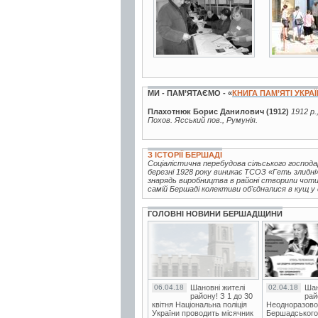
МИ - ПАМ’ЯТАЄМО - «
КНИГА ПАМ’ЯТІ УКРА
Плахотнюк Борис Данилович (1912)
1912 р.
Похов. Ясський пов., Румунія.
З ІСТОРІЇ БЕРШАДІ
Соціалістична перебудова сільського господ
березні 1928 року виникає ТСОЗ «Геть злидн
знарядь виробництва в районі створили чотир
самій Бершаді колективи об'єдналися в кущ у 
ГОЛОВНІ НОВИНИ БЕРШАДЩИНИ
06.04.18
Шановні жителі
02.04.18
Шан
району! З 1 до 30
рай
квітня Національна поліція
Неодноразово
України проводить місячник
Бершадського в