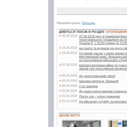
Населені пункти:
Бершадь
ДИВІТЬСЯ ТАКОЖ В РОЗДІЛІ
ОГОЛОШЕН
»
30.08.2018
07.09.2018 року в приміщені Бер
територіального управління юстиц
України 8, з 10.00 години до 13.00
»
15.06.2018
на газети та журнали на друге пі
»
15.06.2018
Останнім часом у країні змінюєт
вмотивованій армії. Бершадський 
на проходження військової служби
»
07.04.2018
Шановні ветерани війни та учасн
лікарів для проходження медичних
»
06.04.2018
До уваги власників зброї!
»
06.04.2018
Шановні жителі м. Бершаді!
»
06.04.2018
Стіл знахідок
»
02.04.2018
До уваги представників громадсь
»
01.04.2018
Проти зла – усією громадою
»
01.04.2018
На військову службу за контрак
ЦІКАВІ ФОТО
4 фото
11 фото