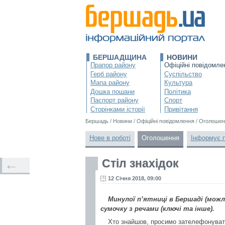
БЕРШАДЩИНА
НОВИНИ
Прапор району
Офіційні повідомле
Герб району
Суспільство
Мапа району
Культура
Дошка пошани
Політика
Паспорт району
Спорт
Сторінками історії
Привітання
Бершадь
/
Новини
/
Офіційні повідомлення
/
Оголошен
Нове в роботі
Оголошення
Інформує 
Стіл знахідок
←
12 Січня 2018, 09:00
Минулої п’ятниці в Бершаді (можл
сумочку з речами (ключі та інше).
Хто знайшов, просимо зателефонувати