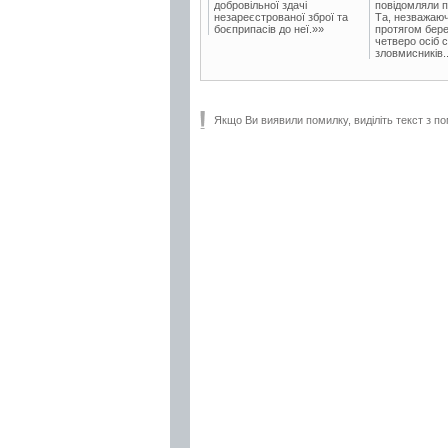
добровільної здачі
повідомляли п
незареєстрованої зброї та
Та, незважаюч
боєприпасів до неї.»»
протягом бере
четверо осіб 
зловмисників..
Якщо Ви виявили помилку, виділіть текст з по