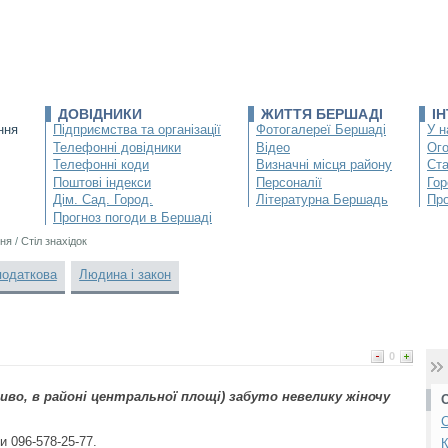
ДОВІДНИКИ
ЖИТТЯ БЕРШАДІ
І
ння
Підприємства та організації
Фотогалереї Бершаді
У н
Телефонні довідники
Відео
Ог
Телефонні коди
Визначні місця району
Ста
Поштові індекси
Персоналії
Гор
Дім. Сад. Город.
Літературна Бершадь
Про
Прогноз погоди в Бершаді
ня
/
Стіл знахідок
податкова
Людина і закон
0
иво, в районі центральної площі) забуто невелику жіночу
С
 096-578-25-77.
К