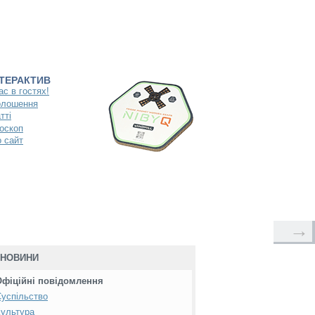
НТЕРАКТИВ
ас в гостях!
олошення
тті
оскоп
 сайт
→
НОВИНИ
Офіційні повідомлення
успільство
ультура