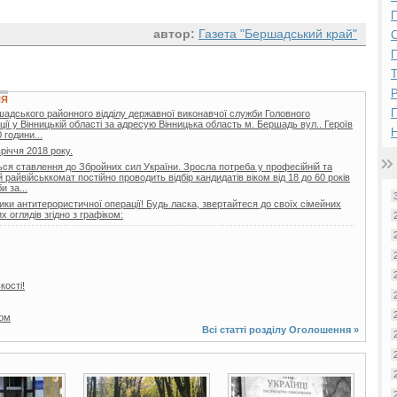
П
автор:
Газета "Бершадський край"
П
Р
НЯ
шадського районного відділу державної виконавчої служби Головного
ії у Вінницькій області за адресую Вінницька область м. Бершадь вул.. Героїв
Н
 години...
вріччя 2018 року.
ься ставлення до Збройних сил України. Зросла потреба у професійній та
райвійськкомат постійно проводить відбір кандидатів віком від 18 до 60 років
 за...
ики антитерористичної операції! Будь ласка, звертайтеся до своїх сімейних
 оглядів згідно з графіком:
кості!
том
Всі статті розділу
Оголошення
»
9 фото
2 фото