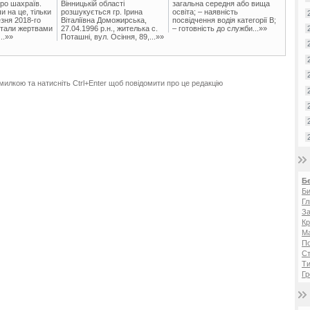
ро шахраїв.
Вінницькій області
загальна середня або вища
и на це, тільки
розшукується гр. Ірина
освіта; – наявність
зня 2018-го
Віталіївна Доможирська,
посвідчення водія категорії В;
стали жертвами
27.04.1996 р.н., жителька с.
– готовність до служби...»»
..»»
Поташні, вул. Осіння, 89,...»»
милкою та натисніть Ctrl+Enter щоб повідомити про це редакцію
Б
Би
Гл
За
Кр
Ма
П
Ст
Ти
Гр