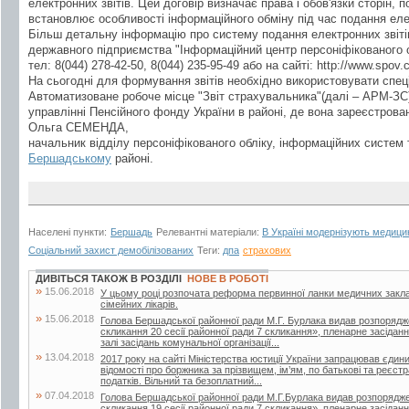
електронних звітів. Цей договір визначає права і обов'язки сторін, 
встановлює особливості інформаційного обміну під час подання елек
Більш детальну інформацію про систему подання електронних звітів
державного підприємства "Інформаційний центр персоніфікованого о
тел: 8(044) 278-42-50, 8(044) 235-95-49 або на сайті: http://www.sроv.
На сьогодні для формування звітів необхідно використовувати спец
Автоматизоване робоче місце "Звіт страхувальника"(далі – АРМ-ЗС
управлінні Пенсійного фонду України в районі, де вона зареєстрова
Ольга СЕМЕНДА,
начальник відділу персоніфікованого обліку, інформаційних систем
Бершадському
районі.
Населені пункти:
Бершадь
Релевантні матеріали:
В Україні модернізують медици
Соціальний захист демобілізованих
Теги:
дпа
страхових
ДИВІТЬСЯ ТАКОЖ В РОЗДІЛІ
НОВЕ В РОБОТІ
»
15.06.2018
У цьому році розпочата реформа первинної ланки медичних закла
сімейних лікарів.
»
15.06.2018
Голова Бершадської районної ради М.Г. Бурлака видав розпорядж
скликання 20 сесії районної ради 7 скликання», пленарне засіданн
залі засідань комунальної організації...
»
13.04.2018
2017 року на сайті Міністерства юстиції України запрацював єдин
відомості про боржника за прізвищем, ім’ям, по батькові та реєс
податків. Вільний та безоплатний...
»
07.04.2018
Голова Бершадської районної ради М.Г.Бурлака видав розпорядже
скликання 19 сесії районної ради 7 скликання», пленарне засіданн