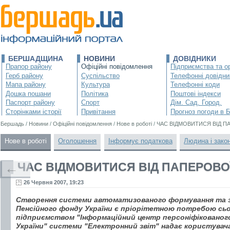
БЕРШАДЩИНА
НОВИНИ
ДОВІДНИКИ
Прапор району
Офіційні повідомлення
Підприємства та ор
Герб району
Суспільство
Телефонні довідни
Мапа району
Культура
Телефонні коди
Дошка пошани
Політика
Поштові індекси
Паспорт району
Спорт
Дім. Сад. Город.
Сторінками історії
Привітання
Прогноз погоди в 
Бершадь
/
Новини
/
Офіційні повідомлення
/
Нове в роботі
/
ЧАС ВІДМОВИТИСЯ ВІД П
Нове в роботі
Оголошення
Інформує податкова
Людина і зако
ЧАС ВІДМОВИТИСЯ ВІД ПАПЕРОВОЇ
←
26 Червня 2007, 19:23
Створення системи автоматизованого формування та зд
Пенсійного фонду України є пріорітетною потребою сь
підприємством "Інформаційний центр персоніфікованого
України" системи "Електронний звіт" надає користувач