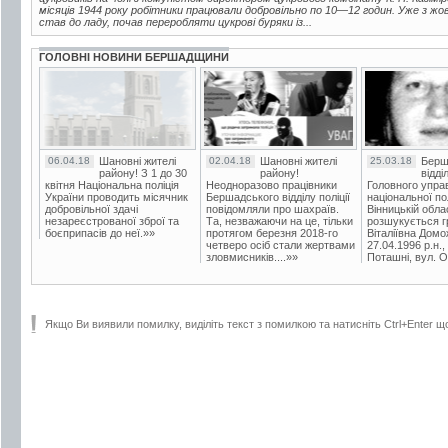
місяців 1944 року робітники працювали добровільно по 10—12 годин. Уже з жо
став до ладу, почав переробляти цукрові буряки із...
ГОЛОВНІ НОВИНИ БЕРШАДЩИНИ
06.04.18
Шановні жителі
02.04.18
Шановні жителі
25.03.18
Берш
району! З 1 до 30
району!
відді
квітня Національна поліція
Неодноразово працівники
Головного упра
України проводить місячник
Бершадського відділу поліції
національної пол
добровільної здачі
повідомляли про шахраїв.
Вінницькій обла
незареєстрованої зброї та
Та, незважаючи на це, тільки
розшукується гр
боєприпасів до неї.»»
протягом березня 2018-го
Віталіївна Домо
четверо осіб стали жертвами
27.04.1996 р.н.,
зловмисників....»»
Поташні, вул. Ос
Якщо Ви виявили помилку, виділіть текст з помилкою та натисніть Ctrl+Enter щ