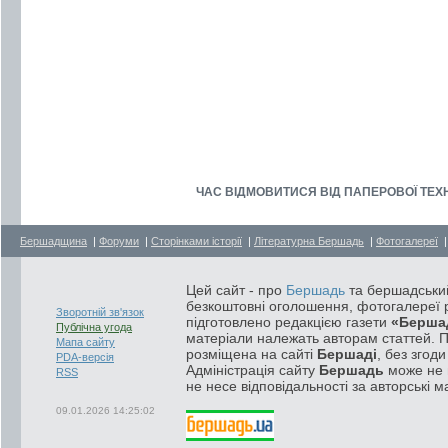
ЧАС ВІДМОВИТИСЯ ВІД ПАПЕРОВОЇ ТЕХНОЛО
Бершадщина
|
Форуми
|
Сторінками історії
|
Літературна Бершадь
|
Фотогалереї
Цей сайт - про
Бершадь
та бершадський
безкоштовні оголошення, фотогалереї р
Зворотній зв'язок
підготовлено редакцією газети
«Берша
Публічна угода
матеріали належать авторам статтей. 
Мапа сайту
розміщена на сайті
Бершаді
, без згод
PDA-версія
Адміністрація сайту
Бершадь
може не п
RSS
не несе відповідальності за авторські м
09.01.2026 14:25:02