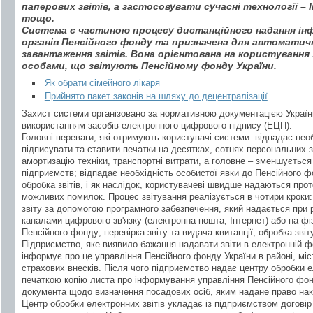
паперових звітів, а застосовувати сучасні технології 
тощо.
Система є частиною процесу дистанційного надання ін
органів Пенсійного фонду та призначена для автоматич
завантаження звітів. Вона орієнтована на користування
особами, що звітують Пенсійному фонду України.
Як обрати сімейного лікаря
Прийнято пакет законів на шляху до децентралізації
Захист системи організовано за нормативною документацією Україн
використанням засобів електронного цифрового підпису (ЕЦП).
Головні переваги, які отримують користувачі системи: відпадає нео
підписувати та ставити печатки на десятках, сотнях персональних з
амортизацію техніки, транспортні витрати, а головне – зменшується 
підприємств; відпадає необхідність особистої явки до Пенсійного ф
обробка звітів, і як наслідок, користувачеві швидше надаються про
можливих помилок. Процес звітування реалізується в чотири кроки
звіту за допомогою програмного забезпечення, який надається при р
каналами цифрового зв'язку (електронна пошта, Інтернет) або на фі
Пенсійного фонду; перевірка звіту та видача квитанції; обробка звіт
Підприємство, яке виявило бажання надавати звіти в електронній 
інформує про це управління Пенсійного фонду України в районі, міс
страхових внесків. Після чого підприємство надає центру обробки е
печаткою копію листа про інформування управління Пенсійного фон
документа щодо визначення посадових осіб, яким надане право нак
Центр обробки електронних звітів укладає із підприємством догові