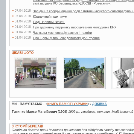
залі засідань КО Бершадська РДЮСШ «Ровесник».
»
07.04.2018
Засідання координаційної ради з питань місцевого самоврядуван
»
07.04.2018
Юридичний практикум
»
01.04.2018
Події. Новини. Факти.
»
01.04.2018
Про державну підтримку вирощування молодняка ВРХ
»
01.04.2018
Часткова компенсація вартості техніки
»
01.04.2018
Про щорічну грошову допомогу до 9 травня
ЦІКАВІ ФОТО
3 фото
18 фото
3 фото
МИ - ПАМ’ЯТАЄМО - «
КНИГА ПАМ’ЯТІ УКРАЇНИ
» /
ДЯКІВКА
Тигипко Марко Матвійович (1909)
1909 р., українець, селянин. Мобілізований
З ІСТОРІЇ БЕРШАДІ
Особливо багато праці довелося прикласти для відбудови заводу та господ
цукровиків на чолі з комуністом директором цукрового комбінату К. П. Казі