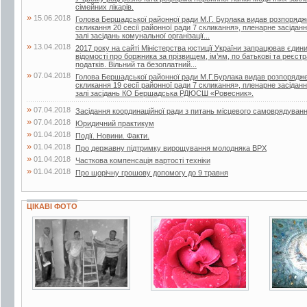
сімейних лікарів.
»
15.06.2018
Голова Бершадської районної ради М.Г. Бурлака видав розпорядж
скликання 20 сесії районної ради 7 скликання», пленарне засіданн
залі засідань комунальної організації...
»
13.04.2018
2017 року на сайті Міністерства юстиції України запрацював єдин
відомості про боржника за прізвищем, ім’ям, по батькові та реєс
податків. Вільний та безоплатний...
»
07.04.2018
Голова Бершадської районної ради М.Г.Бурлака видав розпорядже
скликання 19 сесії районної ради 7 скликання», пленарне засіданн
залі засідань КО Бершадська РДЮСШ «Ровесник».
»
07.04.2018
Засідання координаційної ради з питань місцевого самоврядуван
»
07.04.2018
Юридичний практикум
»
01.04.2018
Події. Новини. Факти.
»
01.04.2018
Про державну підтримку вирощування молодняка ВРХ
»
01.04.2018
Часткова компенсація вартості техніки
»
01.04.2018
Про щорічну грошову допомогу до 9 травня
ЦІКАВІ ФОТО
2 фото
12 фо
3 фото