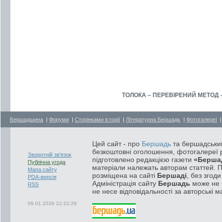
ТОЛОКА – ПЕРЕВІРЕНИЙ МЕТОД - Н
Бершадщина
|
Форуми
|
Сторінками історії
|
Літературна Бершадь
|
Фотогалереї
Цей сайт - про
Бершадь
та бершадський
безкоштовні оголошення, фотогалереї р
Зворотній зв'язок
підготовлено редакцією газети
«Берша
Публічна угода
матеріали належать авторам статтей. 
Мапа сайту
розміщена на сайті
Бершаді
, без згод
PDA-версія
Адміністрація сайту
Бершадь
може не п
RSS
не несе відповідальності за авторські м
09.01.2026 22:22:28