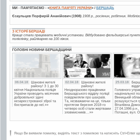
МИ - ПАМ’ЯТАЄМО - «
КНИГА ПАМ’ЯТІ УКРАЇНИ
» /
БЕРШАДЬ
Єсаульцев Порфирій Ананійович (1908)
1908 р., росіянин, робітник. Мобілі
З ІСТОРІЇ БЕРШАДІ
Краще стали працювати медичні установи. Відбудовано фельдшерські пункти
поліклініку, райлікарню на 100 ліжок.
ГОЛОВНІ НОВИНИ БЕРШАДЩИНИ
06.04.18
Шановні жителі
02.04.18
Шановні жителі
25.03.18
Берш
району! З 1 до 30
району!
відді
квітня Національна поліція
Неодноразово працівники
Головного упра
України проводить місячник
Бершадського відділу поліції
національної пол
добровільної здачі
повідомляли про шахраїв.
Вінницькій обла
незареєстрованої зброї та
Та, незважаючи на це, тільки
розшукується гр
боєприпасів до неї.»»
протягом березня 2018-го
Віталіївна Домо
четверо осіб стали жертвами
27.04.1996 р.н.,
зловмисників....»»
Поташні, вул. Ос
Якщо Ви виявили помилку, виділіть текст з помилкою та натисніть Ctrl+Enter щ