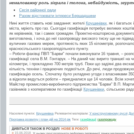
немаловажну роль зіграла і толока, небайдужість, згурт
Сесія районної ради
Разом відстоювати інтереси Бершадщини
Нині життя ставить нові завдання: жителі
Крушинівки
, як і багатьох 
міста, мріють про газ. Сьогодні газифікація потребує великих кошті
як керівників, так і самих громадян. Проектно-кошторисна документ
виготовлена, і хоча до неї газопроводу високого тиску ще не підве
вуличних газових мереж, протяжність яких 15 кілометрів, розпочало
красносільського газорозподільного пункту.
– Роботи фахівці ПВП "Барви" почали виконувати 16 травня, – розп
газифікації села В.М. Гонтарук. – На даний час вирито траншеї на 
кілометри, і прокладено 700 метрів труб. Поки що задіяні два екска
кількість техніки і працюючих подвоїться. До речі, люди продовжую
газифікацію осель. Спочатку було укладено угоди з власниками 350 д
а відколи ведуться роботи – приєдналися ще 14 чоловік. Всім хочеть
Майстер промислово-виробничого підприємства "Барви" В.П. Марти
газівників з кооперативом по газифікації
Крушинівки
, сільською рад
Населені пункти:
Крушинівка
Релевантні матеріали:
У конструктивному руслі
Дол
Програма розвитку і план дій на 2014 рік
Теги:
газифікації
газопроводу
ДИВІТЬСЯ ТАКОЖ В РОЗДІЛІ
НОВЕ В РОБОТІ
»
15.06.2018
У цьому році розпочата реформа первинної ланки медичних закла