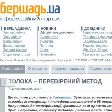
БЕРШАДЩИНА
НОВИНИ
ДОВІДНИКИ
Прапор району
Офіційні повідомлення
Підприємства та ор
Герб району
Суспільство
Телефонні довідни
Мапа району
Культура
Телефонні коди
Дошка пошани
Політика
Поштові індекси
Паспорт району
Спорт
Дім. Сад. Город.
Сторінками історії
Привітання
Прогноз погоди в 
Бершадь
/
Новини
/
Офіційні повідомлення
/
Нове в роботі
/
ТОЛОКА – ПЕРЕВІРЕНИЙ 
Нове в роботі
Оголошення
Інформує податкова
Людина і зако
ТОЛОКА – ПЕРЕВІРЕНИЙ МЕТОД
←
23 Червня 2008, 05:37
Ще чотири роки тому в
Крушинівці
було всього-на-всьо
сьогодні ж стаціонарні телефони встановлені в 96 осел
долучилися до телефонізації, фактично самі провели мер
дріт. Безумовно, допомогу надавали районна влада, сільг