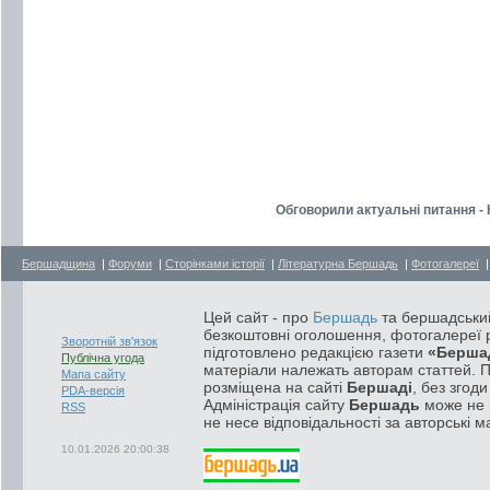
Обговорили актуальні питання - 
Бершадщина
|
Форуми
|
Сторінками історії
|
Літературна Бершадь
|
Фотогалереї
Цей сайт - про
Бершадь
та бершадський
безкоштовні оголошення, фотогалереї р
Зворотній зв'язок
підготовлено редакцією газети
«Берша
Публічна угода
матеріали належать авторам статтей. 
Мапа сайту
розміщена на сайті
Бершаді
, без згод
PDA-версія
Адміністрація сайту
Бершадь
може не п
RSS
не несе відповідальності за авторські м
10.01.2026 20:00:38