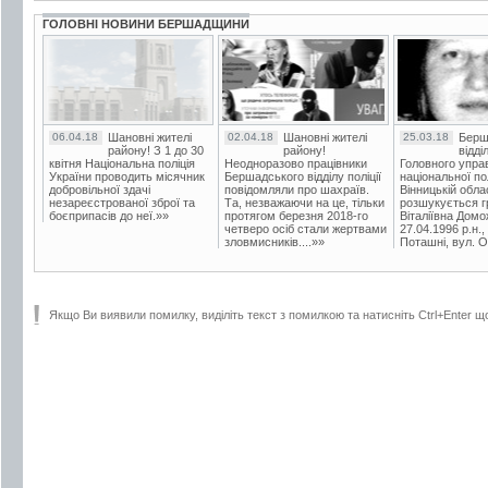
ГОЛОВНІ НОВИНИ БЕРШАДЩИНИ
06.04.18
Шановні жителі
02.04.18
Шановні жителі
25.03.18
Берш
району! З 1 до 30
району!
відді
квітня Національна поліція
Неодноразово працівники
Головного упра
України проводить місячник
Бершадського відділу поліції
національної пол
добровільної здачі
повідомляли про шахраїв.
Вінницькій обла
незареєстрованої зброї та
Та, незважаючи на це, тільки
розшукується гр
боєприпасів до неї.»»
протягом березня 2018-го
Віталіївна Домо
четверо осіб стали жертвами
27.04.1996 р.н.,
зловмисників....»»
Поташні, вул. Ос
Якщо Ви виявили помилку, виділіть текст з помилкою та натисніть Ctrl+Enter щ