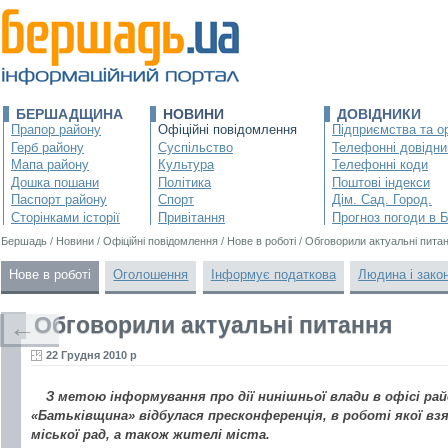
БЕРШАДЩИНА
НОВИНИ
ДОВІДНИКИ
Прапор району
Офіційні повідомлення
Підприємства та ор
Герб району
Суспільство
Телефонні довідни
Мапа району
Культура
Телефонні коди
Дошка пошани
Політика
Поштові індекси
Паспорт району
Спорт
Дім. Сад. Город.
Сторінками історії
Привітання
Прогноз погоди в 
Бершадь
/
Новини
/
Офіційні повідомлення
/
Нове в роботі
/
Обговорили актуальні пита
Нове в роботі
Оголошення
Інформує податкова
Людина і зако
Обговорили актуальні питання
←
22 Грудня 2010 р
З метою інформування про дії нинішньої влади в офісі райо
«Батьківщина» відбулася пресконференція, в роботі якої в
міської рад, а також жителі міста.