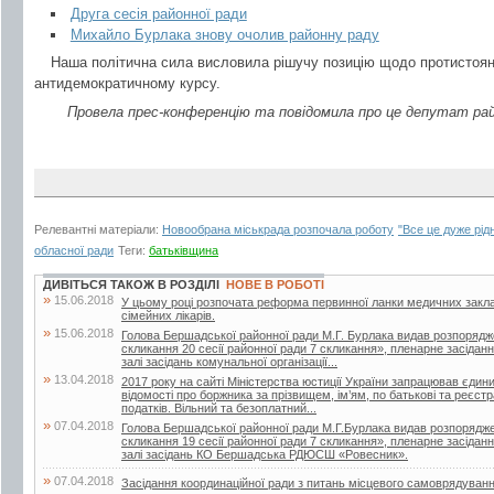
Друга сесія районної ради
Михайло Бурлака знову очолив районну раду
Наша політична сила висловила рішучу позицію щодо протистоя
антидемократичному курсу.
Провела прес-конференцію та повідомила про це депутат район
Релевантні матеріали:
Новообрана міськрада розпочала роботу
"Все це дуже рідн
обласної ради
Теги:
батьківщина
ДИВІТЬСЯ ТАКОЖ В РОЗДІЛІ
НОВЕ В РОБОТІ
»
15.06.2018
У цьому році розпочата реформа первинної ланки медичних закла
сімейних лікарів.
»
15.06.2018
Голова Бершадської районної ради М.Г. Бурлака видав розпорядж
скликання 20 сесії районної ради 7 скликання», пленарне засіданн
залі засідань комунальної організації...
»
13.04.2018
2017 року на сайті Міністерства юстиції України запрацював єдин
відомості про боржника за прізвищем, ім’ям, по батькові та реєс
податків. Вільний та безоплатний...
»
07.04.2018
Голова Бершадської районної ради М.Г.Бурлака видав розпорядже
скликання 19 сесії районної ради 7 скликання», пленарне засіданн
залі засідань КО Бершадська РДЮСШ «Ровесник».
»
07.04.2018
Засідання координаційної ради з питань місцевого самоврядуван