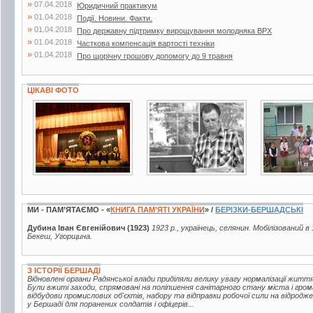
»
07.04.2018
Юридичний практикум
»
01.04.2018
Події. Новини. Факти.
»
01.04.2018
Про державну підтримку вирощування молодняка ВРХ
»
01.04.2018
Часткова компенсація вартості техніки
»
01.04.2018
Про щорічну грошову допомогу до 9 травня
ЦІКАВІ ФОТО
5 фото
3 фото
7 фото
МИ - ПАМ’ЯТАЄМО - «
КНИГА ПАМ’ЯТІ УКРАЇНИ
» /
БЕРІЗКИ-БЕРШАДСЬКІ
Дубина Іван Євгенійович (1923)
1923 р., українець, селянин. Мобілізований в
Бекеш, Угорщина.
З ІСТОРІЇ БЕРШАДІ
Відновлені органи Радянської влади приділяли велику увагу нормалізації жи
Були вжиті заходи, спрямовані на поліпшення санітарного стану міста і гро
відбудови промислових об'єктів, набору та відправки робочої сили на відродж
у Бершаді для поранених солдатів і офіцерів...