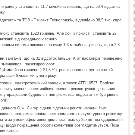
 по району становлять 11,7 мільйона гривень, що на 58,4 відсотка
ку.
Адатекс» та ТОВ «Гізбрехт Технолоджі», відповідно 38,5 тис. євро
айону становить 1628 гривень. Але хоч її приріст і становить 27
ів нижчий від середньообласного.
ласними силами виконано на суму 1,3 мільйона гривень, що в 2,3
онн вантажів, що на 31 відсоток більше. А от пасажирів перевезено
а зменшився і пасажирооборот.
1,4 мільйона гривень (+21,5 %), реалізовано послуг за звітній
 два рази більше минулого року.
товий і електротехнічний заводи, а також АТП 10527. Болісно
і призупинення інвестиційних проектів реконструкції цегельних
илу працювали будівельні підприємства, недостатнім був рівень
огій.
 денного О.Ф. Снігур підбив підсумки роботи наради. Ним,
значені програмою соціальноекономічного та культурного розвитку
увати за умови ефективної діяльності всіх суб’єктів господарювання
зиції щодо покращення роботи колективів розглядатимуться. Поза
их питань.