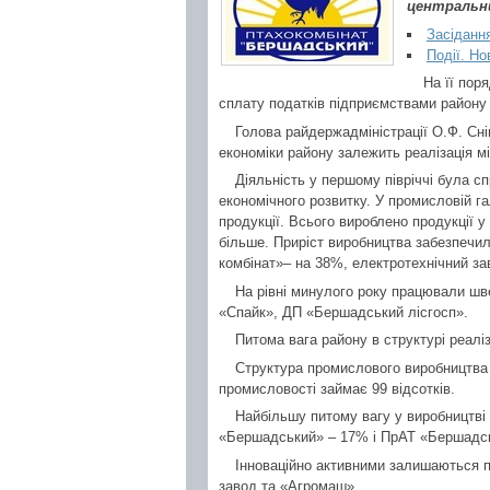
центральни
Засіданн
Події. Но
На її пор
сплату податків підприємствами району 
Голова райдержадміністрації О.Ф. Сніг
економіки району залежить реалізація м
Діяльність у першому півріччі була с
економічного розвитку. У промисловій га
продукції. Всього вироблено продукції у
більше. Приріст виробництва забезпеч
комбінат»– на 38%, електротехнічний за
На рівні минулого року працювали шв
«Спайк», ДП «Бершадський лісгосп».
Питома вага району в структурі реаліза
Структура промислового виробництва 
промисловості займає 99 відсотків.
Найбільшу питому вагу у виробництв
«Бершадський» – 17% і ПрАТ «Бершадсь
Інноваційно активними залишаються п
завод та «Агромаш».