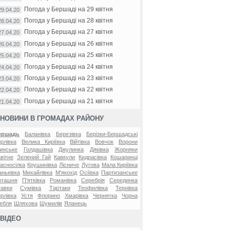
Погода у Бершаді на 29 квітня
29.04.20
Погода у Бершаді на 28 квітня
28.04.20
Погода у Бершаді на 27 квітня
27.04.20
Погода у Бершаді на 26 квітня
26.04.20
Погода у Бершаді на 25 квітня
25.04.20
Погода у Бершаді на 24 квітня
24.04.20
Погода у Бершаді на 23 квітня
23.04.20
Погода у Бершаді на 22 квітня
22.04.20
Погода у Бершаді на 21 квітня
21.04.20
НОВИНИ В ГРОМАДАХ РАЙОНУ
ершадь
Баланівка
Березівка
Берізки-Бершадські
рлівка
Велика Киріївка
Війтівка
Вовчок
Ворони
инське
Голдашівка
Джулинка
Дяківка
Жорняки
вітне
Зелений Гай
Кавкули
Кидрасівка
Кошаринці
асносілка
Крушинівка
Лісниче
Лугова
Мала Киріївка
ньківка
Михайлівка
М'якохід
Осіївка
Партизанське
оташня
П'ятківка
Романівка
Серебрія
Серединка
авки
Сумівка
Тартаки
Теофилівка
Тернівка
рлівка
Устя
Флорино
Хмарівка
Чернятка
Чорна
ебля
Шляхова
Шумилів
Яланець
ВІДЕО