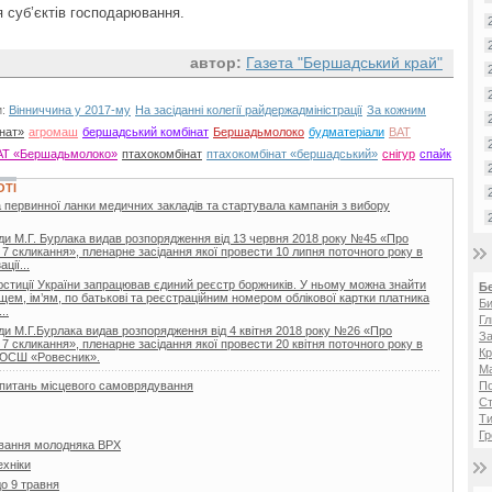
 суб’єктів господарювання.
автор:
Газета "Бершадський край"
и:
Вінниччина у 2017-му
На засіданні колегії райдержадміністрації
За кожним
нат»
агромаш
бершадський комбінат
Бершадьмолоко
будматеріали
ВАТ
АТ «Бершадьмолоко»
птахокомбінат
птахокомбінат «бершадський»
снігур
спайк
ОТІ
 первинної ланки медичних закладів та стартувала кампанія з вибору
ди М.Г. Бурлака видав розпорядження від 13 червня 2018 року №45 «Про
 7 скликання», пленарне засідання якої провести 10 липня поточного року в
ції...
 юстиції України запрацював єдиний реєстр боржників. У ньому можна знайти
Б
ищем, ім’ям, по батькові та реєстраційним номером облікової картки платника
Би
..
Гл
ди М.Г.Бурлака видав розпорядження від 4 квітня 2018 року №26 «Про
За
 7 скликання», пленарне засідання якої провести 20 квітня поточного року в
Кр
ДЮСШ «Ровесник».
Ма
з питань місцевого самоврядування
П
Ст
Ти
Гр
вання молодняка ВРХ
ехніки
о 9 травня