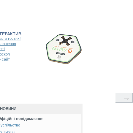
НТЕРАКТИВ
ас в гостях!
олошення
тті
оскоп
 сайт
→
НОВИНИ
Офіційні повідомлення
успільство
ультура