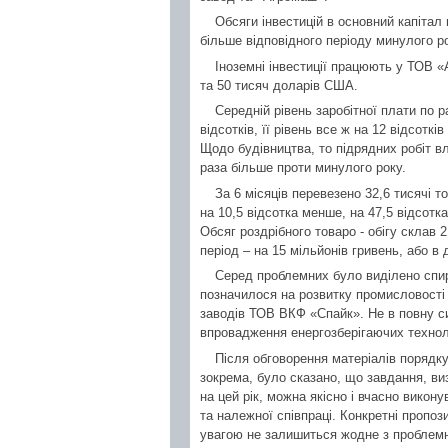
Обсяги інвестицій в основний капітал
більше відповідного періоду минулого ро
Іноземні інвестиції працюють у ТОВ «
та 50 тисяч доларів США.
Середній рівень заробітної плати по р
відсотків, її рівень все ж на 12 відсотк
Щодо будівництва, то підрядних робіт в
раза більше проти минулого року.
За 6 місяців перевезено 32,6 тисячі т
на 10,5 відсотка менше, на 47,5 відсотк
Обсяг роздрібного товаро - обігу склав 2
період – на 15 мільйонів гривень, або в
Серед проблемних було виділено спир
позначилося на розвитку промисловості 
заводів ТОВ ВКФ «Спайк». Не в повну с
впровадження енергозберігаючих технол
Після обговорення матеріалів порядку
зокрема, було сказано, що завдання, ви
на цей рік, можна якісно і вчасно викон
та належної співпраці. Конкретні пропо
увагою не залишиться жодне з проблемн