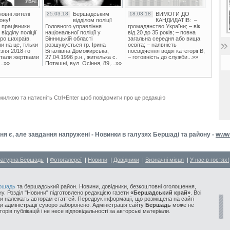
овні жителі
25.03.18
Бершадським
18.03.18
ВИМОГИ ДО
ону!
відділом поліції
КАНДИДАТІВ: –
 працівники
Головного управління
громадянство України; – вік
ідділу поліції
національної поліції у
від 20 до 35 років; – повна
ро шахраїв.
Вінницькій області
загальна середня або вища
и на це, тільки
розшукується гр. Ірина
освіта; – наявність
зня 2018-го
Віталіївна Доможирська,
посвідчення водія категорії В;
стали жертвами
27.04.1996 р.н., жителька с.
– готовність до служби...»»
..»»
Поташні, вул. Осіння, 89,...»»
милкою та натисніть Ctrl+Enter щоб повідомити про це редакцію
я є, але завдання напружені - Новинки в галузях Бершаді та району -
www.
ратурна Бершадь
|
Фотогалереї
|
Новини
|
Довідники
|
Визначні місця
|
У нас в гостях!
ршадь
та бершадський район. Новини, довідники, безкоштовні оголошення,
у. Розділ "Новини" підготовлено редакцією газети
«Бершадський край»
. Всі
и належать авторам статтей. Передрук інформації, що розміщена на сайті
ди адміністрації суворо заборонено. Адміністрація сайту
Бершадь
може не
орів публікацій і не несе відповідальності за авторські матеріали.