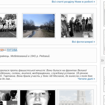
Всі статті розділу
Нове в роботі
»
17 фото
2 фото
Всі фотогалереї »
ЇНИ
» /
ЛУГОВА
країнець. Мобілізований в 1941 р. Рядовий.
 боролися проти фашистської нечисті. Вони билися на фронтах Великої
робітники, селяни, вчителі, медпрацівники, службовці установ. 18-річною
. Тартачна. Вона брала участь у боях під Москвою, де винесла з поля бою
 до лав...
Читати далі »