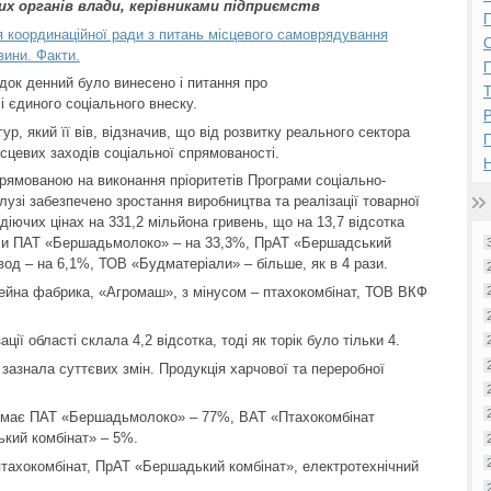
х органів влади, керівниками підприємств
П
я координаційної ради з питань місцевого самоврядування
вини. Факти.
П
ядок денний було винесено і питання про
і єдиного соціального внеску.
Р
ур, який її вів, відзначив, що від розвитку реального сектора
ісцевих заходів соціальної спрямованості.
Н
прямованою на виконання пріоритетів Програми соціально-
лузі забезпечено зростання виробництва та реалізації товарної
 діючих цінах на 331,2 мільйона гривень, що на 13,7 відсотка
или ПАТ «Бершадьмолоко» – на 33,3%, ПрАТ «Бершадський
вод – на 6,1%, ТОВ «Будматеріали» – більше, як в 4 рази.
ейна фабрика, «Агромаш», з мінусом – птахокомбінат, ТОВ ВКФ
ції області склала 4,2 відсотка, тоді як торік було тільки 4.
зазнала суттєвих змін. Продукція харчової та переробної
і має ПАТ «Бершадьмолоко» – 77%, ВАТ «Птахокомбінат
кий комбінат» – 5%.
тахокомбінат, ПрАТ «Бершадький комбінат», електротехнічний