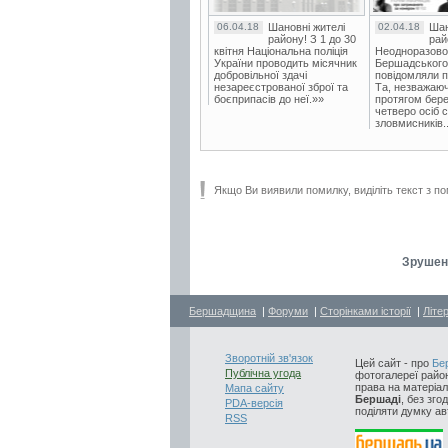
06.04.18
Шановні жителі
02.04.18
Шан
району! З 1 до 30
рай
квітня Національна поліція
Неодноразово
України проводить місячник
Бершадського в
добровільної здачі
повідомляли п
незареєстрованої зброї та
Та, незважаюч
боєприпасів до неї.»»
протягом бере
четверо осіб 
зловмисників..
Якщо Ви виявили помилку, виділіть текст з по
Зрушенн
Бершадщина
|
Форуми
|
Сторінками історії
|
Літе
Зворотній зв'язок
Цей сайт - про
Бе
Публічна угода
фотогалереї район
права на матеріал
Мапа сайту
Бершаді
, без зго
PDA-версія
поділяти думку авт
RSS