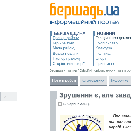
БЕРШАДЩИНА
НОВИНИ
Прапор району
Офіційні повідомле
Герб району
Суспільство
Мапа району
Культура
Дошка пошани
Політика
Паспорт району
Спорт
Сторінками історії
Привітання
Бершадь
/
Новини
/
Офіційні повідомлення
/
Нове в ро
Нове в роботі
Оголошення
Інформує 
Зрушення є, але зав
←
10 Серпня 2011 р
Про стан
та про зав
нараді з к