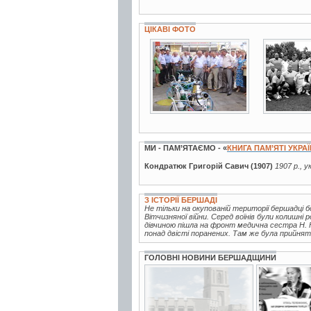
ЦІКАВІ ФОТО
4 фото
2 фото
МИ - ПАМ’ЯТАЄМО - «
КНИГА ПАМ’ЯТІ УКРА
Кондратюк Григорій Савич (1907)
1907 р., у
З ІСТОРІЇ БЕРШАДІ
Не тільки на окупованій території бершадці
Вітчизняної війни. Серед воїнів були колишні 
дівчиною пішла на фронт медична сестра Н. Ю
понад двісті поранених. Там же була прийнята
ГОЛОВНІ НОВИНИ БЕРШАДЩИНИ