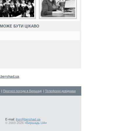
МОЖЕ БУТИ ЦІКАВО
bershad.ua
|
Прогноз погоди в Бершаді
|
Телефонні довідники
E-mail:
ihor@bershad.ua
©
2003-2026
«Бершадь.UA»