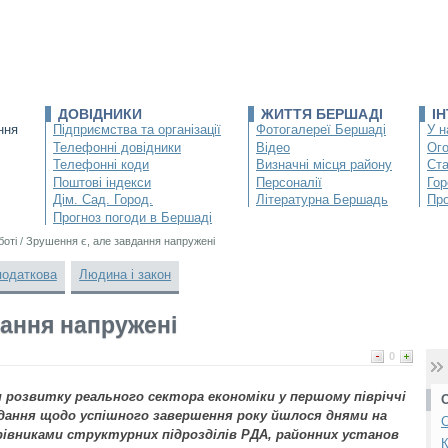
ДОВІДНИКИ
ЖИТТЯ БЕРШАДІ
І
ння
Підприємства та організації
Фотогалереї Бершаді
У н
Телефонні довідники
Відео
Ог
Телефонні коди
Визначні місця району
Ста
Поштові індекси
Персоналії
Гор
Дім. Сад. Город.
Літературна Бершадь
Про
Прогноз погоди в Бершаді
боті
/
Зрушення є, але завдання напружені
податкова
Людина і закон
дання напружені
0
 розвитку реального сектора економіки у першому півріччі
дання щодо успішного завершення року йшлося днями на
С
ерівниками структурних підрозділів РДА, районних установ
К