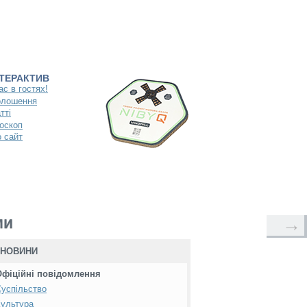
НТЕРАКТИВ
ас в гостях!
олошення
тті
оскоп
 сайт
ми
→
НОВИНИ
Офіційні повідомлення
успільство
ультура