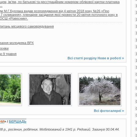
ищем, ім’ям, по батькові та реєстраційним номером облікової картки платника
..
ди М.Г.Бурлака видав розпорядження від 4 квітня 2018 року №26 «Про
 7 скликання», пленарне засідання якої провести 20 квітня поточного року в
ДЮСШ «Ровесник».
з питань місцевого самоврядування
вання молодняка ВРХ
ехніки
о 9 травня
Всі статті розділу
Нове в роботі
»
4 фото
21 фото
Всі фотогалереї »
ЇНИ
» /
БЕРШАДЬ
08 р., росіянин, робітник. Мобілізований в 1941 р. Рядовий. Загинув 00.04.44.