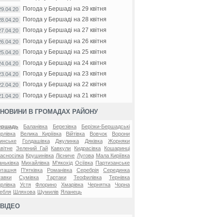
Погода у Бершаді на 29 квітня
29.04.20
Погода у Бершаді на 28 квітня
28.04.20
Погода у Бершаді на 27 квітня
27.04.20
Погода у Бершаді на 26 квітня
26.04.20
Погода у Бершаді на 25 квітня
25.04.20
Погода у Бершаді на 24 квітня
24.04.20
Погода у Бершаді на 23 квітня
23.04.20
Погода у Бершаді на 22 квітня
22.04.20
Погода у Бершаді на 21 квітня
21.04.20
НОВИНИ В ГРОМАДАХ РАЙОНУ
ершадь
Баланівка
Березівка
Берізки-Бершадські
рлівка
Велика Киріївка
Війтівка
Вовчок
Ворони
инське
Голдашівка
Джулинка
Дяківка
Жорняки
вітне
Зелений Гай
Кавкули
Кидрасівка
Кошаринці
асносілка
Крушинівка
Лісниче
Лугова
Мала Киріївка
ньківка
Михайлівка
М'якохід
Осіївка
Партизанське
оташня
П'ятківка
Романівка
Серебрія
Серединка
авки
Сумівка
Тартаки
Теофилівка
Тернівка
рлівка
Устя
Флорино
Хмарівка
Чернятка
Чорна
ебля
Шляхова
Шумилів
Яланець
ВІДЕО