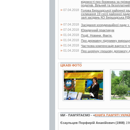
відомості про боржника за прізв
податків. Вільний та безоплатний.
»
07.04.2018
Голова Бершадської районної ра
скликання 19 сесії районної ради
залі засідань КО Бершадська Р
»
07.04.2018
Засідання координаційної ради 
»
07.04.2018
Юридичний практикум
»
01.04.2018
Події. Новини. Факти.
»
01.04.2018
Про державну підтримку вирощу
»
01.04.2018
Часткова компенсація вартості т
»
01.04.2018
Про щорічну грошову допомогу д
ЦІКАВІ ФОТО
3 фото
7 фото
МИ - ПАМ’ЯТАЄМО - «
КНИГА ПАМ’ЯТІ УКРА
Єсаульцев Порфирій Ананійович (1908)
19