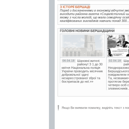
З ІСТОРІЇ БЕРШАДІ
Поряд з досягненнями в економіці відчутні зм
виходити районна газета «Соціалістичний шля
якому з числа молоді, що мала семирічну осві
кваліфікованих викладачів навчали понад 300..
ГОЛОВНІ НОВИНИ БЕРШАДЩИНИ
06.04.18
Шановні жителі
02.04.18
Шан
району! З 1 до 30
рай
квітня Національна поліція
Неодноразово
України проводить місячник
Бершадського в
добровільної здачі
повідомляли п
незареєстрованої зброї та
Та, незважаюч
боєприпасів до неї.»»
протягом бере
четверо осіб 
зловмисників..
Якщо Ви виявили помилку, виділіть текст з по