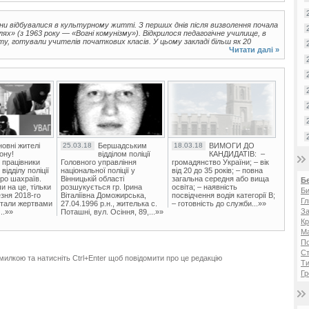
іни відбувалися в культурному житті. З перших днів після визволення почала
х» (з 1963 року — «Вогні комунізму»). Відкрилося педагогічне училище, в
ту, готували учителів початкових класів. У цьому закладі більш як 20
.
Читати далі »
овні жителі
25.03.18
Бершадським
18.03.18
ВИМОГИ ДО
ону!
відділом поліції
КАНДИДАТІВ: –
 працівники
Головного управління
громадянство України; – вік
ідділу поліції
національної поліції у
від 20 до 35 років; – повна
ро шахраїв.
Вінницькій області
загальна середня або вища
Б
и на це, тільки
розшукується гр. Ірина
освіта; – наявність
Би
зня 2018-го
Віталіївна Доможирська,
посвідчення водія категорії В;
Гл
стали жертвами
27.04.1996 р.н., жителька с.
– готовність до служби...»»
За
..»»
Поташні, вул. Осіння, 89,...»»
Кр
Ма
П
Ст
милкою та натисніть Ctrl+Enter щоб повідомити про це редакцію
Ти
Гр