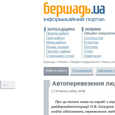
БЕРШАДЩИНА
НОВИНИ
Прапор району
Офіційні повідомле
Герб району
Суспільство
Мапа району
Культура
Дошка пошани
Політика
Паспорт району
Спорт
Сторінками історії
Привітання
Бершадь
/
Новини
/
Офіційні повідомлення
/
Нове в ро
Нове в роботі
Оголошення
Інформує 
Автоперевезення люд
←
19 Лютого 2012, 15:05
Про це велася мова на нараді з к
райдержадміністрації О.Ф. Снігуром
водіїв здійснюють перевезення люде