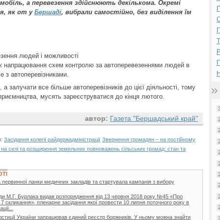
мобіль, а перевезення здійснюють декількома. Окремі
П
я, як от у
Бершаді
, вибрали самостійно, без виділення їм
П
Р
езення людей і можливості
ож напрацювання схем контролю за автоперевезеннями людей в
Н
ме з автоперевізниками.
 а залучати все більше автоперевізників до цієї діяльності, тому
приємництва, мусять зареєструватися до кінця лютого.
автор:
Газета "Бершадський край"
и:
Засідання колегії райдержадміністрації
Звернення громадян – на постійному
 на селі та розширення земельних повноважень сільських громад: стан та
ОТІ
 первинної ланки медичних закладів та стартувала кампанія з вибору
ди М.Г. Бурлака видав розпорядження від 13 червня 2018 року №45 «Про
 7 скликання», пленарне засідання якої провести 10 липня поточного року в
ції...
 юстиції України запрацював єдиний реєстр боржників. У ньому можна знайти