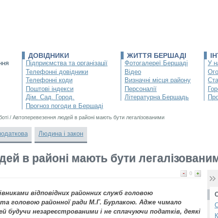
ДОВІДНИКИ
ЖИТТЯ БЕРШАДІ
І
ння
Підприємства та організації
Фотогалереї Бершаді
У н
Телефонні довідники
Відео
Ог
Телефонні коди
Визначні місця району
Ста
Поштові індекси
Персоналії
Гор
Дім. Сад. Город.
Літературна Бершадь
Про
Прогноз погоди в Бершаді
боті
/
Автоперевезення людей в районі мають бути легалізованими
податкова
Людина і закон
ей в районі мають бути легалізовани
0
ерівниками відповідних районних служб головою
 та головою районної ради М.Г. Бурлакою. Адже чимало
С
й будучи незареєстрованими і не сплачуючи податків, деякі
К