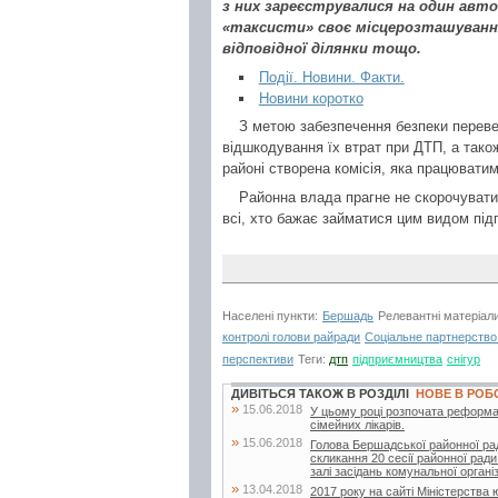
з них зареєструвалися на один авто
«таксисти» своє місцерозташуванн
відповідної ділянки тощо.
Події. Новини. Факти.
Новини коротко
З метою забезпечення безпеки перев
відшкодування їх втрат при ДТП, а так
районі створена комісія, яка працювати
Районна влада прагне не скорочувати,
всі, хто бажає займатися цим видом під
Населені пункти:
Бершадь
Релевантні матеріал
контролі голови райради
Соціальне партнерство
перспективи
Теги:
дтп
підприємництва
снігур
ДИВІТЬСЯ ТАКОЖ В РОЗДІЛІ
НОВЕ В РОБ
»
15.06.2018
У цьому році розпочата реформа
сімейних лікарів.
»
15.06.2018
Голова Бершадської районної ра
скликання 20 сесії районної ради
залі засідань комунальної організа
»
13.04.2018
2017 року на сайті Міністерства