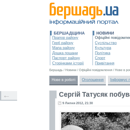
БЕРШАДЩИНА
НОВИНИ
Прапор району
Офіційні повідомле
Герб району
Суспільство
Мапа району
Культура
Дошка пошани
Політика
Паспорт району
Спорт
Сторінками історії
Привітання
Бершадь
/
Новини
/
Офіційні повідомлення
/
Нове в ро
Нове в роботі
Оголошення
Інформує 
Сергій Татусяк побу
←
9 Липня 2012, 21:30