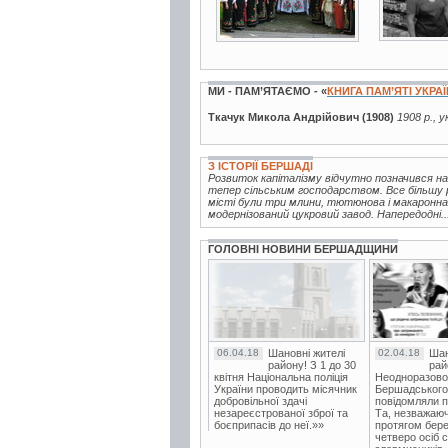
МИ - ПАМ’ЯТАЄМО - «
КНИГА ПАМ’ЯТІ УКРА
Ткачук Микола Андрійович (1908)
1908 р., 
З ІСТОРІЇ БЕРШАДІ
Розвиток капіталізму відчутно позначився на
тепер сільським господарством. Все більшу 
місті були три млини, тютюнова і макаронна 
модернізований цукровий завод. Напередодні..
ГОЛОВНІ НОВИНИ БЕРШАДЩИНИ
06.04.18
Шановні жителі
02.04.18
Шан
району! З 1 до 30
рай
квітня Національна поліція
Неодноразово
України проводить місячник
Бершадського в
добровільної здачі
повідомляли п
незареєстрованої зброї та
Та, незважаюч
боєприпасів до неї.»»
протягом бере
четверо осіб 