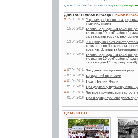
ради – 20 квітня
Теги:
газопровід
газопроводу
з
ДИВІТЬСЯ ТАКОЖ В РОЗДІЛІ
НОВЕ В РОБ
»
15.06.2018
У цьому році розпочата реформа
сімейних лікарів.
»
15.06.2018
Голова Бершадської районної ра
скликання 20 сесії районної ради
залі засідань комунальної організа
»
13.04.2018
2017 року на сайті Міністерства
відомості про боржника за прізв
податків. Вільний та безоплатний.
»
07.04.2018
Голова Бершадської районної ра
скликання 19 сесії районної ради
залі засідань КО Бершадська Р
»
07.04.2018
Засідання координаційної ради 
»
07.04.2018
Юридичний практикум
»
01.04.2018
Події. Новини. Факти.
»
01.04.2018
Про державну підтримку вирощу
»
01.04.2018
Часткова компенсація вартості т
»
01.04.2018
Про щорічну грошову допомогу д
ЦІКАВІ ФОТО
31 фото
2 фото