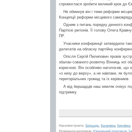
спромоглася зробити великий крок до Є
Не обминув він і теми реформи місце
Концепції реформи місцевого самоврядув
Одним з питань порядку денного конфе
Партією регіонів. Її голову Олега Кравч
ПР.
Учасники конференції затвердили тако
делегатів на обласну партійну конференц
Опісля Сергій Пилипович провів зустр
збалан сованого розвитку Вінниць кої о
корисною. Він особливо наголосив, що 
«з низу до верху», а не навпаки, як бул
територіальних громад та їх керівників.
А від бершадців наш земляк очікує по
підтримку.
Населені пункти:
Бершадь
,
Баланівка
,
Бирлівка
,
Релевантні матеріали:
Юридичний практикум
За