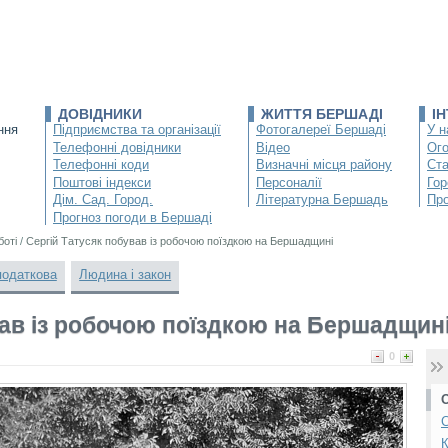
ДОВІДНИКИ
ЖИТТЯ БЕРШАДІ
І
ння
Підприємства та організації
Фотогалереї Бершаді
У н
Телефонні довідники
Відео
Ог
Телефонні коди
Визначні місця району
Ста
Поштові індекси
Персоналії
Гор
Дім. Сад. Город.
Літературна Бершадь
Про
Прогноз погоди в Бершаді
боті
/
Сергій Татусяк побував із робочою поїздкою на Бершадщині
податкова
Людина і закон
вав із робочою поїздкою на Бершадщин
0
С
К