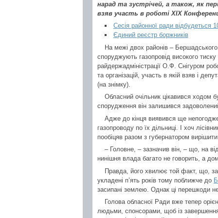
нарад та зустрічей, а також, як пер
взяв участь в роботі ХІХ Конференц
Сесія районної ради відбудеться 1
Єдиний реєстр боржників
На межі двох районів – Бершадського 
споруджують газопровід високого тиску
райдержадміністрації О.Ф. Снігуром роб
та організацій, участь в якій взяв і деп
(на знімку).
Обласний очільник цікавився ходом бу
спорудження він залишився задоволений,
Адже до кінця виявився ще непогодж
газопроводу по їх дільниці. І хоч лісів
пообіцяв разом з губернатором вирішити
– Головне, – зазначив він, – що, на в
нинішня влада багато не говорить, а до
Правда, його хвилює той факт, що, за
укладені п’ять років тому поближче до
Б
засипані землею. Однак ці перешкоди не
Голова обласної Ради вже тепер орієн
людьми, спонсорами, щоб із завершення