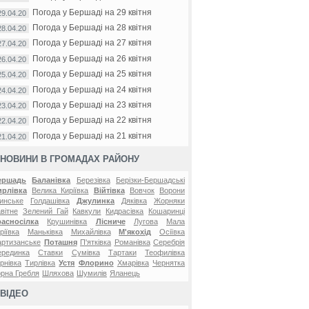
Погода у Бершаді на 29 квітня
29.04.20
Погода у Бершаді на 28 квітня
28.04.20
Погода у Бершаді на 27 квітня
27.04.20
Погода у Бершаді на 26 квітня
26.04.20
Погода у Бершаді на 25 квітня
25.04.20
Погода у Бершаді на 24 квітня
24.04.20
Погода у Бершаді на 23 квітня
23.04.20
Погода у Бершаді на 22 квітня
22.04.20
Погода у Бершаді на 21 квітня
21.04.20
НОВИНИ В ГРОМАДАХ РАЙОНУ
ершадь
Баланівка
Березівка
Берізки-Бершадські
ирлівка
Велика Киріївка
Війтівка
Вовчок
Ворони
инське
Голдашівка
Джулинка
Дяківка
Жорняки
вітне
Зелений Гай
Кавкули
Кидрасівка
Кошаринці
расносілка
Крушинівка
Лісниче
Лугова
Мала
ріївка
Маньківка
Михайлівка
М'якохід
Осіївка
ртизанське
Поташня
П'ятківка
Романівка
Серебрія
ерединка
Ставки
Сумівка
Тартаки
Теофилівка
рнівка
Тирлівка
Устя
Флорино
Хмарівка
Чернятка
рна Гребля
Шляхова
Шумилів
Яланець
ВІДЕО