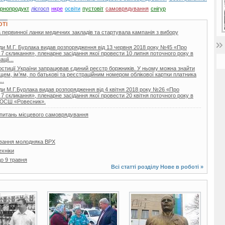
ернопродукт
лісгосп
нкре
освіти
пустовіт
самоврядування
снігур
ОТІ
 первинної ланки медичних закладів та стартувала кампанія з вибору
ди М.Г. Бурлака видав розпорядження від 13 червня 2018 року №45 «Про
 7 скликання», пленарне засідання якої провести 10 липня поточного року в
ції...
 юстиції України запрацював єдиний реєстр боржників. У ньому можна знайти
ищем, ім’ям, по батькові та реєстраційним номером облікової картки платника
..
ди М.Г.Бурлака видав розпорядження від 4 квітня 2018 року №26 «Про
 7 скликання», пленарне засідання якої провести 20 квітня поточного року в
ДЮСШ «Ровесник».
з питань місцевого самоврядування
вання молодняка ВРХ
ехніки
о 9 травня
Всі статті розділу
Нове в роботі
»
3 фото
4 фото