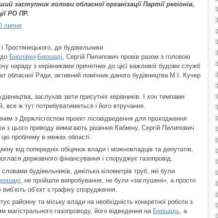
ший заступник голови обласної організації Партії регіонів,
ії РО ПР.
0 липня
і Тростянецького, де будівельники
 до
Бирлівки
-
Бершаді
, Сергій Пилипович провів разом з головою
очу нараду з керівниками причетних до цієї важливої будови служб
утат обласної Ради, активний помічник даного будівництва М.І. Кучер
дівництва, заслухав звіти присутніх керівників. І хоч темпами
 все ж тут потребуватиметься і його втручання.
еним з Держлісгоспом проект лісовідведення для проходження
ники з цього приводу вимагають рішення Кабміну, Сергій Пилипович
 цю проблему в межах області.
ідміну від попередніх обіцянок влади і можновладців та депутатів,
моглася державного фінансування і споруджує газопровід.
 словами будівельників, декілька кілометрів труб, які були
ершаді
, не пройшли випробування, не були «заглушені», а просто
 виб’ють об’єкт з графіку спорудження.
тує районну та міську влади на необхідність конкретної роботи з
м магістрального газопроводу, його відведення на
Бершадь
, а