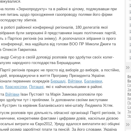
довжувалися.
на полях «Зернопродукту» та в районі в цілому, подякувавши при
ення питань щодо проходження газопроводу полями його фірми
господарству збитків.
в роботі районної конференції регіоналів, 180 делегатів якої
зібрання були запрошені й представники інших політичних партій,
ь з Партією регіонів (на знімку). А розпочалося зібрання із прого
 конференції, яка надійшла від голови ВОО ПР Миколи Джиги та
ів Олексія Гаврилова.
андр Снігур в своїй доповіді розповів про здобутки своїх колег-
х галузях народного господарства Бершадщини.
Партії регіонів працює не просто від виборів до виборів, а постійно,
юдей, впроваджуючи в життя Програму Президента України.
Б
Б
гіонали первинних осередків
Бершаді
,
Війтівки
,
Баланівки
,
Гл
но
,
Красносілки
,
Поташні
, які є найчисельнішими в районі.
За
та
Війтівки
Іван Пустовіт та Марія Замкова розповіли про
К
Ки
 про здобутки тут і проблеми. Їх доповнили своїми виступами
Па
ан Кустрич та керівник Баланівського міні-штабу Людмила Устяк.
С
Те
сяк розповів про діяльність обласної організації Партії регіонів, їх
Чо
нниччини, конкретними фактами і цифрами довів, наскільки дієвою
осальні витрати на Євро2012, Уряду вдалося виплатити всі обіцяні
льний розмір заробітної плати та пенсій. За його словами, Україна