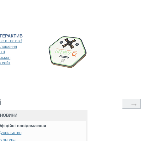
НТЕРАКТИВ
ас в гостях!
олошення
тті
оскоп
 сайт
і
→
НОВИНИ
Офіційні повідомлення
успільство
ультура