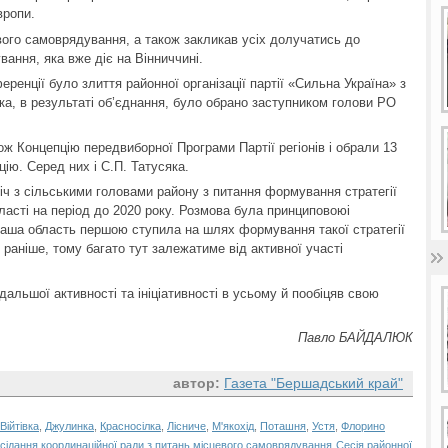
вропи.
вого самоврядування, а також закликав усіх долучатись до
ання, яка вже діє на Вінниччині.
ренції було злиття районної організації партії «Сильна Україна» з
ука, в результаті об’єднання, було обрано заступником голови РО
ж Концепцію передвиборної Програми Партії регіонів і обрали 13
ію. Серед них і С.П. Татусяка.
іч з сільськими головами району з питання формування стратегії
бласті на період до 2020 року. Розмова була принциповоюі
наша область першою ступила на шлях формування такої стратегії
о раніше, тому багато тут залежатиме від активної участі
дальшої активності та ініціативності в усьому й пообіцяв свою
Павло БАЙДАЛЮК
автор:
Газета "Бершадський край"
Війтівка
,
Джулинка
,
Красносілка
,
Лісниче
,
М'якохід
,
Поташня
,
Устя
,
Флорино
сідання координаційної ради з питань місцевого самоврядування
Сесія районної