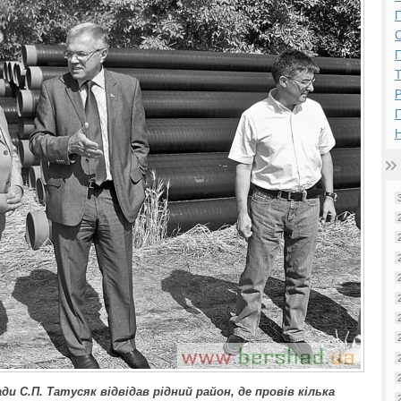
П
П
Р
Н
ди С.П. Татусяк відвідав рідний район, де провів кілька