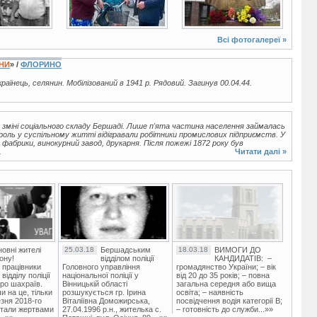
Всі фотогалереї »
ЇНИ
» /
ФЛОРИНО
українець, селянин. Мобілізований в 1941 р. Рядовий. Загинув 00.04.44.
 зміні соціального складу Бершаді. Лише п'ята частина населення займалась
роль у суспільному житті відігравали робітники промислових підприємств. У
фабрики, винокурний завод, друкарня. Після пожежі 1872 року був
.
Читати далі »
овні жителі
25.03.18
Бершадським
18.03.18
ВИМОГИ ДО
ону!
відділом поліції
КАНДИДАТІВ: –
 працівники
Головного управління
громадянство України; – вік
ідділу поліції
національної поліції у
від 20 до 35 років; – повна
ро шахраїв.
Вінницькій області
загальна середня або вища
и на це, тільки
розшукується гр. Ірина
освіта; – наявність
зня 2018-го
Віталіївна Доможирська,
посвідчення водія категорії В;
стали жертвами
27.04.1996 р.н., жителька с.
– готовність до служби...»»