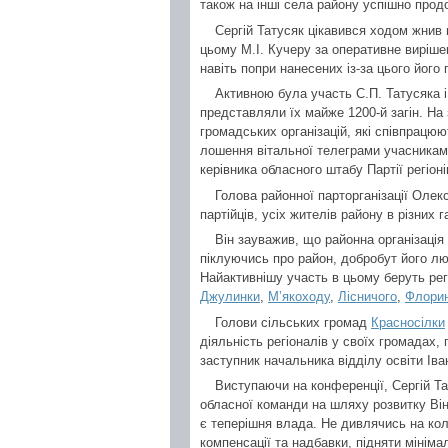
також на інші села району успішно про
Сергій Татусяк цікавився ходом жнив 
цьому М.І. Кучеру за оперативне виріш
навіть попри нанесених із-за цього його 
Активною була участь С.П. Татусяка і 
представляли їх майже 1200-й загін. На 
громадських організацій, які співпрацюют
лошення вітальної телеграми учасникам
керівника обласного штабу Партії регіон
Голова районної парторганізації Олекс
партійців, усіх жителів району в різни
Він зауважив, що районна організація 
піклуючись про район, добробут його л
Найактивнішу участь в цьому беруть ре
Джулинки
,
М’якоходу
,
Лісничого
,
Флори
Голови сільських громад
Красносілки
діяльність регіоналів у своїх громадах,
заступник начальника відділу освіти Ів
Виступаючи на конференції, Сергій Тату
обласної команди на шляху розвитку Ві
є теперішня влада. Не дивлячись на кол
компенсації та надбавки, підняти мініма