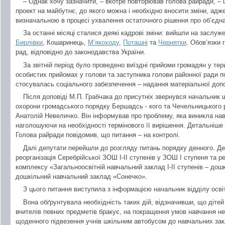
– Однак хочу зазначити, – вкотре повторював голова райради, –
проект на майбутнє, до якого можна і необхідно вносити зміни, ад
визначальною в процесі ухвалення остаточного рішення про об’єдн
За останні місяці сталися деякі кадрові зміни: вийшли на заслуж
Бирлівки
, Кошаринець,
М’якоходу
,
Поташні
та
Чернятки
. Обов’язки 
рад, відповідно до законодавства України.
За звітній період було проведено виїздні прийоми громадян у те
особистих прийомах у голови та заступника голови районної ради п
стосувалась соціального забезпечення – надання матеріальної допо
Після доповіді М.П. Грабчака до присутніх звернувся начальник
охорони громадського порядку Бершадсь - кого та Чечельницького
Анатолій Невеличко. Він інформував про проблему, яка виникла на
наголошуючи на необхідності термінового її вирішення. Детальніше п
Голова райради повідомив, що питання – на контролі.
Далі депутати перейшли до розгляду питань порядку денного. Де
реорганізація Серебрійської ЗОШ І-ІІ ступенів у ЗОШ І ступеня та р
комплексу «Загальноосвітній навчальний заклад І-ІІ ступенів – до
дошкільний навчальний заклад «Сонечко».
З цього питання виступила з інформацією начальник відділу осві
Вона обґрунтувала необхідність таких дій, відзначивши, що діте
вчителів певних предметів бракує, на покращення умов навчання не
щоденного підвезення учнів шкільним автобусом до навчальних закла