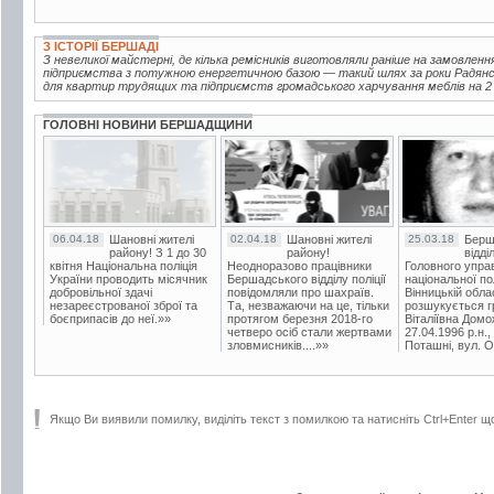
З ІСТОРІЇ БЕРШАДІ
З невеликої майстерні, де кілька ремісників виготовляли раніше на замовленн
підприємства з потужною енергетичною базою — такий шлях за роки Радянськ
для квартир трудящих та підприємств громадського харчування меблів на 2 м
ГОЛОВНІ НОВИНИ БЕРШАДЩИНИ
06.04.18
Шановні жителі
02.04.18
Шановні жителі
25.03.18
Берш
району! З 1 до 30
району!
відді
квітня Національна поліція
Неодноразово працівники
Головного упра
України проводить місячник
Бершадського відділу поліції
національної пол
добровільної здачі
повідомляли про шахраїв.
Вінницькій обла
незареєстрованої зброї та
Та, незважаючи на це, тільки
розшукується гр
боєприпасів до неї.»»
протягом березня 2018-го
Віталіївна Домо
четверо осіб стали жертвами
27.04.1996 р.н.,
зловмисників....»»
Поташні, вул. Ос
Якщо Ви виявили помилку, виділіть текст з помилкою та натисніть Ctrl+Enter щ