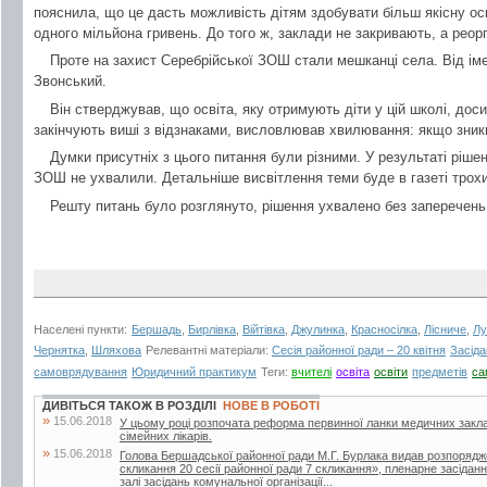
пояснила, що це дасть можливість дітям здобувати більш якісну ос
одного мільйона гривень. До того ж, заклади не закривають, а рео
Проте на захист Серебрійської ЗОШ стали мешканці села. Від імен
Звонський.
Він стверджував, що освіта, яку отримують діти у цій школі, доси
закінчують виші з відзнаками, висловлював хвилювання: якщо зникн
Думки присутніх з цього питання були різними. У результаті ріше
ЗОШ не ухвалили. Детальніше висвітлення теми буде в газеті трохи
Решту питань було розглянуто, рішення ухвалено без заперечень
Населені пункти:
Бершадь
,
Бирлівка
,
Війтівка
,
Джулинка
,
Красносілка
,
Лісниче
,
Лу
Чернятка
,
Шляхова
Релевантні матеріали:
Сесія районної ради – 20 квітня
Засіда
самоврядування
Юридичний практикум
Теги:
вчителі
освіта
освіти
предметів
са
ДИВІТЬСЯ ТАКОЖ В РОЗДІЛІ
НОВЕ В РОБОТІ
»
15.06.2018
У цьому році розпочата реформа первинної ланки медичних закла
сімейних лікарів.
»
15.06.2018
Голова Бершадської районної ради М.Г. Бурлака видав розпорядж
скликання 20 сесії районної ради 7 скликання», пленарне засіданн
залі засідань комунальної організації...