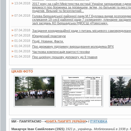
»
13.04.2018
2017 року на сайті Міністерства юстиції України запрацював єдин
відомості про боржника за прізвищем, ім’ям, по батькові та реєс
податків. Вільний та безоплатний...
»
07.04.2018
Голова Бершадської районної ради М.Г.Бурлака видав розпорядже
скликання 19 сесії районної ради 7 скликання», пленарне засіданн
залі засідань КО Бершадська РДЮСШ «Ровесник».
»
07.04.2018
Засідання координаційної ради з питань місцевого самоврядуван
»
07.04.2018
Юридичний практикум
»
01.04.2018
Події. Новини. Факти.
»
01.04.2018
Про державну підтримку вирощування молодняка ВРХ
»
01.04.2018
Часткова компенсація вартості техніки
»
01.04.2018
Про щорічну грошову допомогу до 9 травня
ЦІКАВІ ФОТО
27 фото
2 фото
19 фото
МИ - ПАМ’ЯТАЄМО - «
КНИГА ПАМ’ЯТІ УКРАЇНИ
» /
П'ЯТКІВКА
Макарчук Іван Самійлович (1921)
1921 р., українець. Мобілізований в 1938 р.