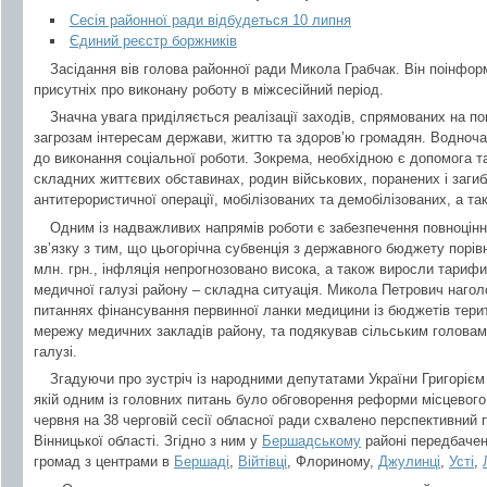
Сесія районної ради відбудеться 10 липня
Єдиний реєстр боржників
Засідання вів голова районної ради Микола Грабчак. Він поінфо
присутніх про виконану роботу в міжсесійний період.
Значна увага приділяється реалізації заходів, спрямованих на 
загрозам інтересам держави, життю та здоров’ю громадян. Водноч
до виконання соціальної роботи. Зокрема, необхідною є допомога та
складних життєвих обставинах, родин військових, поранених і загиб
антитерористичної операції, мобілізованих та демобілізованих, а т
Одним із надважливих напрямів роботи є забезпечення повноцінн
зв’язку з тим, що цьогорічна субвенція з державного бюджету порі
млн. грн., інфляція непрогнозовано висока, а також виросли тарифи
медичної галузі району – складна ситуація. Микола Петрович нагол
питаннях фінансування первинної ланки медицини із бюджетів терит
мережу медичних закладів району, та подякував сільським головам,
галузі.
Згадуючи про зустріч із народними депутатами України Григоріє
якій одним із головних питань було обговорення реформи місцевог
червня на 38 черговій сесії обласної ради схвалено перспективний
Вінницької області. Згідно з ним у
Бершадському
районі передбачен
громад з центрами в
Бершаді
,
Війтівці
, Флориному,
Джулинці
,
Усті
,