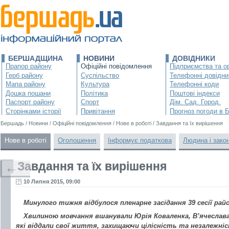
БЕРШАДЩИНА
НОВИНИ
ДОВІДНИКИ
Прапор району
Офіційні повідомлення
Підприємства та ор
Герб району
Суспільство
Телефонні довідни
Мапа району
Культура
Телефонні коди
Дошка пошани
Політика
Поштові індекси
Паспорт району
Спорт
Дім. Сад. Город.
Сторінками історії
Привітання
Прогноз погоди в 
Бершадь
/
Новини
/
Офіційні повідомлення
/
Нове в роботі
/
Завдання та їх вирішення
Нове в роботі
Оголошення
Інформує податкова
Людина і зако
Завдання та їх вирішення
←
10 Липня 2015, 09:00
Минулого тижня відбулося пленарне засідання 39 сесії райо
Хвилиною мовчання вшанували Юрія Коваленка, В’ячеслава 
які віддали свої життя, захищаючи цілісність та незалежніс