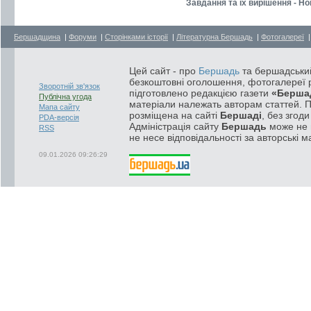
Завдання та їх вирішення - Но
Бершадщина
|
Форуми
|
Сторінками історії
|
Літературна Бершадь
|
Фотогалереї
Цей сайт - про
Бершадь
та бершадський
безкоштовні оголошення, фотогалереї р
Зворотній зв'язок
підготовлено редакцією газети
«Берша
Публічна угода
матеріали належать авторам статтей. 
Мапа сайту
розміщена на сайті
Бершаді
, без згод
PDA-версія
Адміністрація сайту
Бершадь
може не п
RSS
не несе відповідальності за авторські м
09.01.2026 09:26:29