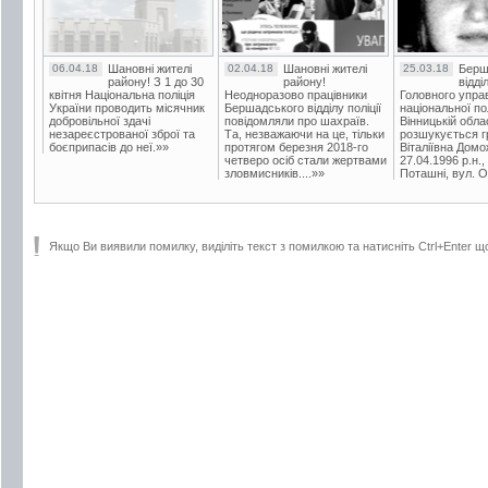
06.04.18
Шановні жителі
02.04.18
Шановні жителі
25.03.18
Берш
району! З 1 до 30
району!
відді
квітня Національна поліція
Неодноразово працівники
Головного упра
України проводить місячник
Бершадського відділу поліції
національної пол
добровільної здачі
повідомляли про шахраїв.
Вінницькій обла
незареєстрованої зброї та
Та, незважаючи на це, тільки
розшукується гр
боєприпасів до неї.»»
протягом березня 2018-го
Віталіївна Домо
четверо осіб стали жертвами
27.04.1996 р.н.,
зловмисників....»»
Поташні, вул. Ос
Якщо Ви виявили помилку, виділіть текст з помилкою та натисніть Ctrl+Enter щ