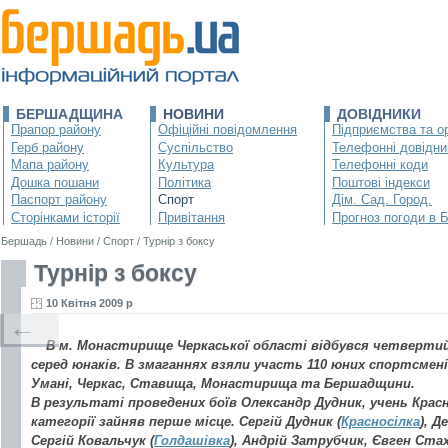
БЕРШАДЩИНА
НОВИНИ
ДОВІДНИКИ
Прапор району
Офіційні повідомлення
Підприємства та ор
Герб району
Суспільство
Телефонні довідни
Мапа району
Культура
Телефонні коди
Дошка пошани
Політика
Поштові індекси
Паспорт району
Спорт
Дім. Сад. Город.
Сторінками історії
Привітання
Прогноз погоди в 
Бершадь
/
Новини
/
Спорт
/
Турнір з боксу
Турнір з боксу
10 Квітня 2009 р
←
В м. Монастирище Черкаської області відбувся четвертий
серед юнаків. В змаганнях взяли участь 110 юних спортсменів
Умані, Черкас, Ставища, Монастирища та Бершадщини.
В результаті проведених боїв Олександр Дудник, учень Красн
категорії зайняв перше місце. Сергій Дудник (
Красносілка
), 
Сергій Ковальчук (
Голдашівка
), Андрій Затрубчик, Євген Стах