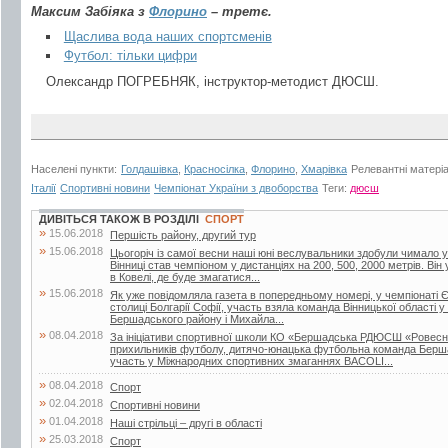
Максим Забіяка з
Флорино
– третє.
Щаслива вода наших спортсменів
Футбол: тільки цифри
Олександр ПОГРЕБНЯК, інструктор-методист ДЮСШ.
Населені пункти:
Голдашівка
,
Красносілка
,
Флорино
,
Хмарівка
Релевантні матері
Італії
Спортивні новини
Чемпіонат України з двоборства
Теги:
дюсш
ДИВІТЬСЯ ТАКОЖ В РОЗДІЛІ
СПОРТ
»
15.06.2018
Першість району, другий тур
»
15.06.2018
Цьогоріч із самої весни наші юні веслувальники здобули чимало ус
Вінниці став чемпіоном у дистанціях на 200, 500, 2000 метрів. Він
в Ковелі, де буде змагатися...
»
15.06.2018
Як уже повідомляла газета в попередньому номері, у чемпіонаті Є
столиці Болгарії Софії, участь взяла команда Вінницької області у
Бершадського району і Михайла...
»
08.04.2018
За ініціативи спортивної школи КО «Бершадська РДЮСШ «Ровесник
прихильників футболу, дитячо-юнацька футбольна команда Берш
участь у Міжнародних спортивних змаганнях BACOLI...
»
08.04.2018
Спорт
»
02.04.2018
Спортивні новини
»
01.04.2018
Наші стрільці – другі в області
»
25.03.2018
Спорт