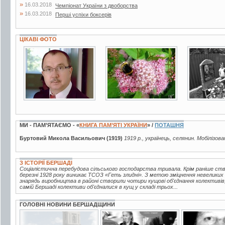
»
16.03.2018
Чемпіонат України з двоборства
»
16.03.2018
Перші успіхи боксерів
ЦІКАВІ ФОТО
2 фото
48 фото
2 фото
МИ - ПАМ’ЯТАЄМО - «
КНИГА ПАМ’ЯТІ УКРАЇНИ
» /
ПОТАШНЯ
Буртовий Микола Васильович (1919)
1919 р., українець, селянин. Мобілізова
З ІСТОРІЇ БЕРШАДІ
Соціалістична перебудова сільського господарства тривала. Крім раніше ств
березні 1928 року виникає ТСОЗ «Геть злидні». З метою зміцнення невелики
знарядь виробництва в районі створили чотири кущові об'єднання колективів
самій Бершаді колективи об'єдналися в кущ у складі трьох...
ГОЛОВНІ НОВИНИ БЕРШАДЩИНИ