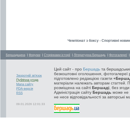
Чемпіонат з боксу - Спортивні нови
Бершадщина
|
Форуми
|
Сторінками історії
|
Літературна Бершадь
|
Фотогалереї
Цей сайт - про
Бершадь
та бершадський
безкоштовні оголошення, фотогалереї р
Зворотній зв'язок
підготовлено редакцією газети
«Берша
Публічна угода
матеріали належать авторам статтей. 
Мапа сайту
розміщена на сайті
Бершаді
, без згод
PDA-версія
Адміністрація сайту
Бершадь
може не п
RSS
не несе відповідальності за авторські м
09.01.2026 12:01:33