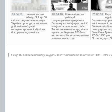
06.04.18
Шановні жителі
02.04.18
Шановні жителі
25.03.18
Берш
району! З 1 до 30
району!
відді
квітня Національна поліція
Неодноразово працівники
Головного упра
України проводить місячник
Бершадського відділу поліції
національної пол
добровільної здачі
повідомляли про шахраїв.
Вінницькій обла
незареєстрованої зброї та
Та, незважаючи на це, тільки
розшукується гр
боєприпасів до неї.»»
протягом березня 2018-го
Віталіївна Домо
четверо осіб стали жертвами
27.04.1996 р.н.,
зловмисників....»»
Поташні, вул. Ос
Якщо Ви виявили помилку, виділіть текст з помилкою та натисніть Ctrl+Enter щ