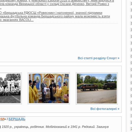
ередньому номері, у чемпіонаті Європи-2018 із армреслінгу, який відбувся в
зяла команда Вінницької області у складі Оксани Дяченко, Вікторії Рожко з
.
 КО «Бершадська РДЮСШ «Ровесник» і натхненної, значної підтримки
юнацька футбольна команда Бершадського району мала можливість взяти
х змаганнях BACOLI...
Всі статті розділу
Спорт
»
8 фото
14 фото
Всі фотогалереї »
ЇНИ
» /
БЕРШАДЬ
)
1920 р., українець, робітник. Мобілізований в 1941 р. Рядовий. Загинув