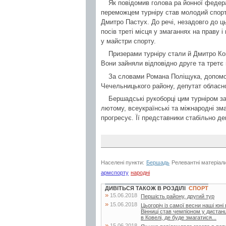
Як повідомив голова ра йонної федер
переможцем турніру став молодий спорт
Дмитро Пастух. До речі, незадовго до ць
посів треті місця у змаганнях на праву 
у майстри спорту.
Призерами турніру стали й Дмитро Ко
Вони зайняли відповідно друге та третє 
За словами Романа Поліщука, допомог
Чечельницького району, депутат обласн
Бершадські рукоборці цим турніром за
лютому, всеукраїнські та міжнародні зм
прогресує. Її представники стабільно д
Населені пункти:
Бершадь
Релевантні матеріал
армспорту
народні
ДИВІТЬСЯ ТАКОЖ В РОЗДІЛІ
СПОРТ
»
15.06.2018
Першість району, другий тур
»
15.06.2018
Цьогоріч із самої весни наші юні
Вінниці став чемпіоном у дистанц
в Ковелі, де буде змагатися...
»
15.06.2018