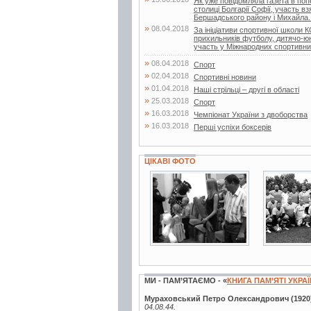
Як уже повідомляла газета в поп
столиці Болгарії Софії, участь в
Бершадського району і Михайла..
»
08.04.2018
За ініціативи спортивної школи
прихильників футболу, дитячо-
участь у Міжнародних спортивни
»
08.04.2018
Спорт
»
02.04.2018
Спортивні новини
»
01.04.2018
Наші стрільці – другі в області
»
25.03.2018
Спорт
»
16.03.2018
Чемпіонат України з двоборства
»
16.03.2018
Перші успіхи боксерів
ЦІКАВІ ФОТО
2 фото
2 фото
МИ - ПАМ’ЯТАЄМО - «
КНИГА ПАМ’ЯТІ УКРА
Мураховський Петро Олександрович (1920
04.08.44.