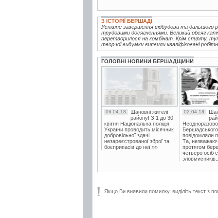
З ІСТОРІЇ БЕРШАДІ
Успішне завершення відбудови та дальшого 
трудовими досягненнями. Великий обсяг капіт
перетворилося на комбінат. Крім спирту, тут
творчої видумки виявили кваліфіковані робітн
ГОЛОВНІ НОВИНИ БЕРШАДЩИНИ
06.04.18
Шановні жителі
02.04.18
Шан
району! З 1 до 30
рай
квітня Національна поліція
Неодноразово
України проводить місячник
Бершадського в
добровільної здачі
повідомляли п
незареєстрованої зброї та
Та, незважаюч
боєприпасів до неї.»»
протягом бере
четверо осіб 
зловмисників..
Якщо Ви виявили помилку, виділіть текст з по