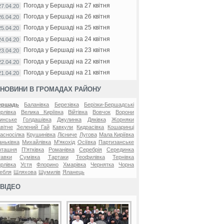
Погода у Бершаді на 27 квітня
27.04.20
Погода у Бершаді на 26 квітня
26.04.20
Погода у Бершаді на 25 квітня
25.04.20
Погода у Бершаді на 24 квітня
24.04.20
Погода у Бершаді на 23 квітня
23.04.20
Погода у Бершаді на 22 квітня
22.04.20
Погода у Бершаді на 21 квітня
21.04.20
НОВИНИ В ГРОМАДАХ РАЙОНУ
ершадь
Баланівка
Березівка
Берізки-Бершадські
рлівка
Велика Киріївка
Війтівка
Вовчок
Ворони
инське
Голдашівка
Джулинка
Дяківка
Жорняки
вітне
Зелений Гай
Кавкули
Кидрасівка
Кошаринці
асносілка
Крушинівка
Лісниче
Лугова
Мала Киріївка
ньківка
Михайлівка
М'якохід
Осіївка
Партизанське
оташня
П'ятківка
Романівка
Серебрія
Серединка
авки
Сумівка
Тартаки
Теофилівка
Тернівка
рлівка
Устя
Флорино
Хмарівка
Чернятка
Чорна
ебля
Шляхова
Шумилів
Яланець
ВІДЕО