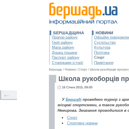
БЕРШАДЩИНА
НОВИНИ
Прапор району
Офіційні повідомле
Герб району
Суспільство
Мапа району
Культура
Дошка пошани
Політика
Паспорт району
Спорт
Сторінками історії
Привітання
Бершадь
/
Новини
/
Спорт
/
Школа рукоборців прогрес
Школа рукоборців пр
16 Січня 2015, 09:00
←
У
Бершаді
проведено турнір з арм
місцеві спортсмени, а також рукобор
Немирова. Змагання проводилися в о
Спорт
Спортивні новини