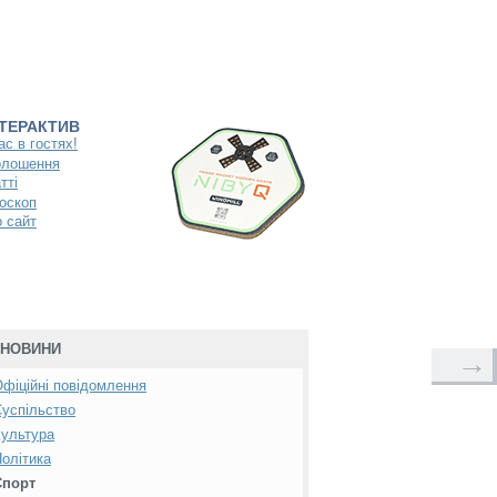
НТЕРАКТИВ
ас в гостях!
олошення
тті
оскоп
 сайт
НОВИНИ
→
фіційні повідомлення
успільство
ультура
олітика
Спорт