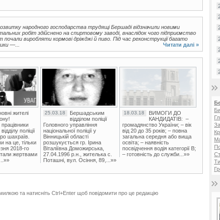
розвитку народного господарства трудящі Бершаді відзначили новими
альних робіт здійснено на спиртовому заводі, внаслідок чого підприємство
 почали виробляти кормові дріжджі й пиво. Під час реконструкції багато
ики —...
Читати далі »
Б
Би
овні жителі
25.03.18
Бершадським
18.03.18
ВИМОГИ ДО
Гл
ону!
відділом поліції
КАНДИДАТІВ: –
 працівники
Головного управління
громадянство України; – вік
За
ідділу поліції
національної поліції у
від 20 до 35 років; – повна
Кр
ро шахраїв.
Вінницькій області
загальна середня або вища
Ма
и на це, тільки
розшукується гр. Ірина
освіта; – наявність
П
зня 2018-го
Віталіївна Доможирська,
посвідчення водія категорії В;
стали жертвами
27.04.1996 р.н., жителька с.
– готовність до служби...»»
Ст
..»»
Поташні, вул. Осіння, 89,...»»
Ти
Гр
милкою та натисніть Ctrl+Enter щоб повідомити про це редакцію