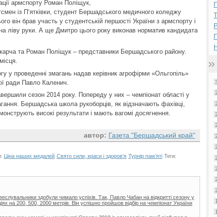
ації армспорту Роман Поліщук,
П
смен із П’ятківки, студент Бершадського медичного коледжу
ого він брав участь у студентській першості України з армспорту і
Р
і на ліву руки. А ще Дмитро цього року виконав норматив кандидата
Н
карча та Роман Поліщук – представники Бершадського району.
місця.
у у проведенні змагань надав керівник агрофірми «Ольгопіль»
ої ради Павло Каленич.
вершили сезон 2014 року. Попереду у них – чемпіонат області у
агання. Бершадська школа рукоборців, як відзначають фахівці,
емонструють високі результати і мають вагомі досягнення.
автор:
Газета "Бершадський край"
и:
Ціна наших медалей
Свято сили, краси і здоров’я
Турнір пам’яті
Теги:
 веслувальники здобули чимало успіхів. Так, Павло Чабан на відкритті сезону у
іях на 200, 500, 2000 метрів. Він успішно пройшов відбір на чемпіонат України