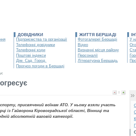
ДОВІДНИКИ
ЖИТТЯ БЕРШАДІ
І
ння
Підприємства та організації
Фотогалереї Бершаді
У н
Телефонні довідники
Відео
Ог
Телефонні коди
Визначні місця району
Ста
Поштові індекси
Персоналії
Гор
Дім. Сад. Город.
Літературна Бершадь
Про
Прогноз погоди в Бершаді
ує
огресує
0
спорту, присвячений воїнам АТО. У ньому взяли участь
О
ці із Гайворона Кіровоградської області, Вінниці та
С
дній абсолютній ваговій категорії.
К
П