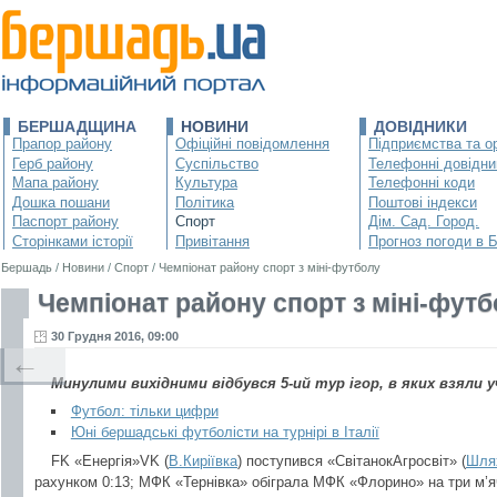
БЕРШАДЩИНА
НОВИНИ
ДОВІДНИКИ
Прапор району
Офіційні повідомлення
Підприємства та ор
Герб району
Суспільство
Телефонні довідни
Мапа району
Культура
Телефонні коди
Дошка пошани
Політика
Поштові індекси
Паспорт району
Спорт
Дім. Сад. Город.
Сторінками історії
Привітання
Прогноз погоди в 
Бершадь
/
Новини
/
Спорт
/
Чемпіонат району спорт з міні-футболу
Чемпіонат району спорт з міні-фут
30 Грудня 2016, 09:00
←
Минулими вихідними відбувся 5-ий тур ігор, в яких взяли 
Футбол: тільки цифри
Юні бершадські футболісти на турнірі в Італії
FK «Енергія»VK (
В.Киріївка
) поступився «СвітанокАгросвіт» (
Шля
рахунком 0:13; МФК «Тернівка» обіграла МФК «Флорино» на три м’ячі