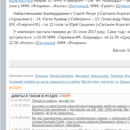
(
Красносілка
) набрав 10; МФК «Гайворон» – сім; ФК «Бершадь» – ші
очки у МФК «Флорино», «Колос» (
Джулинка
), МФК «Граніт» (
Шумил
Найактивнішими бомбардирами є Сергій Янчук («Світанок-Агросвіт
(«Цукровик») – 14; Євген Крамар («Гайворон») – 13; Олександр Нед
(FK «Енергія»VK) – по 12 голів та Юрій Гріщенко («Світанок-Агросвіт
У чемпіонаті настала перерва до 15 січня 2017 року. Саме тоді і 
зустрінуться: о 10.00 МФК «Тернівка»ФК «Бершадь»; об 11.00 «Цукр
12.00 «Колос» (
Джулинка
) -МФК «Флорино».
Василь Х
Населені пункти:
Бершадь
,
Велика Киріївка
,
Джулинка
,
Красносілка
,
Тернівка
,
Фло
Головний трофей ще на рік залишиться в районі
Міні-футбол: дев’ятий тур
Шашков
футболу
ДИВІТЬСЯ ТАКОЖ В РОЗДІЛІ
СПОРТ
»
15.06.2018
Першість району, другий тур
»
15.06.2018
Цьогоріч із самої весни наші юні веслувальники здобули чимало ус
Вінниці став чемпіоном у дистанціях на 200, 500, 2000 метрів. Він
в Ковелі, де буде змагатися...
»
15.06.2018
Як уже повідомляла газета в попередньому номері, у чемпіонаті Є
столиці Болгарії Софії, участь взяла команда Вінницької області у
Бершадського району і Михайла...
»
08.04.2018