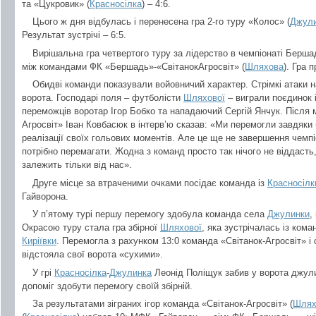
та «Цукровик» (
Красносілка
) – 4:6.
Цього ж дня відбулась і перенесена гра 2-го туру «Колос» (
Джул
Результат зустрічі – 6:5.
Вирішальна гра четвертого туру за лідерство в чемпіонаті Берш
між командами ФК «Бершадь»-«СвітанокАгросвіт» (
Шляхова
). Гра 
Обидві команди показували войовничий характер. Стрімкі атаки нас
ворота. Господарі поля – футболісти
Шляхової
– виграли поєдинок і
переможців воротар Ігор Бобко та нападаючий Сергій Янчук. Після 
Агросвіт» Іван Ковбасюк в інтерв’ю сказав: «Ми перемогли завдяки 
реалізації своїх гольових моментів. Але це ще не завершення чемпі
потрібно перемагати. Жодна з команд просто так нічого не віддасть
залежить тільки від нас».
Друге місце за втраченими очками посідає команда із
Красносілк
Гайворона.
У п’ятому турі першу перемогу здобула команда села
Джулинки
,
Окрасою туру стала гра збірної
Шляхової
, яка зустрічалась із ко
Киріївки
. Перемогла з рахунком 13:0 команда «Світанок-Агросвіт» і 
відстояла свої ворота «сухими».
У грі
Красносілка
-
Джулинка
Леонід Поліщук забив у ворота джули
допоміг здобути перемогу своїй збірній.
За результатами зіграних ігор команда «Світанок-Агросвіт» (
Шлях