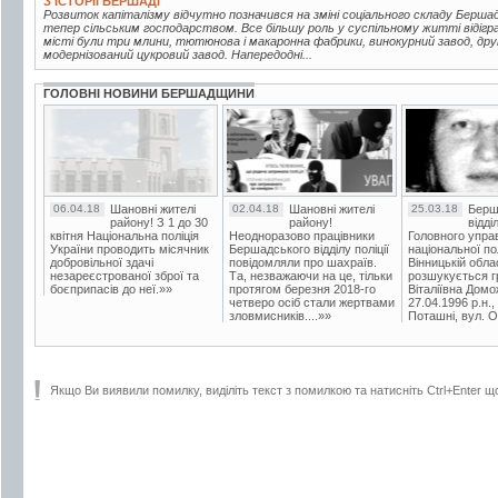
З ІСТОРІЇ БЕРШАДІ
Розвиток капіталізму відчутно позначився на зміні соціального складу Берш
тепер сільським господарством. Все більшу роль у суспільному житті відігр
місті були три млини, тютюнова і макаронна фабрики, винокурний завод, друк
модернізований цукровий завод. Напередодні...
ГОЛОВНІ НОВИНИ БЕРШАДЩИНИ
06.04.18
Шановні жителі
02.04.18
Шановні жителі
25.03.18
Берш
району! З 1 до 30
району!
відді
квітня Національна поліція
Неодноразово працівники
Головного упра
України проводить місячник
Бершадського відділу поліції
національної пол
добровільної здачі
повідомляли про шахраїв.
Вінницькій обла
незареєстрованої зброї та
Та, незважаючи на це, тільки
розшукується гр
боєприпасів до неї.»»
протягом березня 2018-го
Віталіївна Домо
четверо осіб стали жертвами
27.04.1996 р.н.,
зловмисників....»»
Поташні, вул. Ос
Якщо Ви виявили помилку, виділіть текст з помилкою та натисніть Ctrl+Enter щ