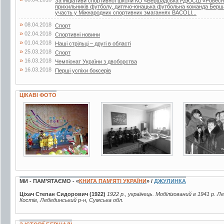
За ініціативи спортивної школи КО «Бершадська РДЮСШ «Ровесник
прихильників футболу, дитячо-юнацька футбольна команда Берш
участь у Міжнародних спортивних змаганнях BACOLI...
»
08.04.2018
Спорт
»
02.04.2018
Спортивні новини
»
01.04.2018
Наші стрільці – другі в області
»
25.03.2018
Спорт
»
16.03.2018
Чемпіонат України з двоборства
»
16.03.2018
Перші успіхи боксерів
ЦІКАВІ ФОТО
4 фото
5 фото
4 фото
МИ - ПАМ’ЯТАЄМО - «
КНИГА ПАМ’ЯТІ УКРАЇНИ
» /
ДЖУЛИНКА
Ціхач Степан Сидорович (1922)
1922 р., українець. Мобілізований в 1941 р. 
Костів, Лебединський р-н, Сумська обл.