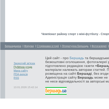
Чемпіонат району спорт з міні-футболу - Спор
Бершадщина
|
Форуми
|
Сторінками історії
|
Літературна Бершадь
|
Фотогалереї
Цей сайт - про
Бершадь
та бершадський
безкоштовні оголошення, фотогалереї р
Зворотній зв'язок
підготовлено редакцією газети
«Берша
Публічна угода
матеріали належать авторам статтей. 
Мапа сайту
розміщена на сайті
Бершаді
, без згод
PDA-версія
Адміністрація сайту
Бершадь
може не п
RSS
не несе відповідальності за авторські м
13.01.2026 15:42:14