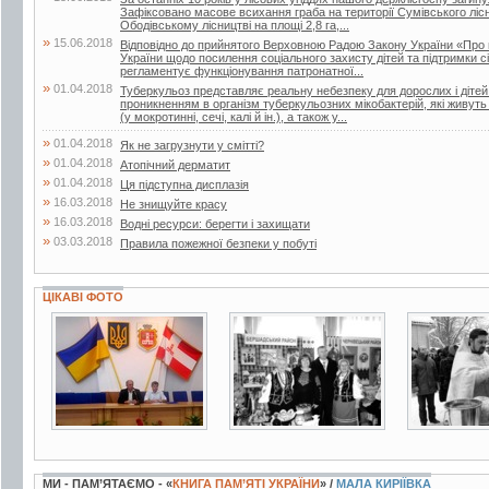
Зафіксовано масове всихання граба на території Сумівського лісни
Ободівському лісництві на площі 2,8 га,...
»
15.06.2018
Відповідно до прийнятого Верховною Радою Закону України «Про 
України щодо посилення соціального захисту дітей та підтримки сі
регламентує функціонування патронатної...
»
01.04.2018
Туберкульоз представляє реальну небезпеку для дорослих і дітей.
проникненням в організм туберкульозних мікобактерій, які живут
(у мокротинні, сечі, калі й ін.), а також у...
»
01.04.2018
Як не загрузнути у смітті?
»
01.04.2018
Атопічний дерматит
»
01.04.2018
Ця підступна дисплазія
»
16.03.2018
Не знищуйте красу
»
16.03.2018
Водні ресурси: берегти і захищати
»
03.03.2018
Правила пожежної безпеки у побуті
ЦІКАВІ ФОТО
6 фото
2 фото
3 фото
МИ - ПАМ’ЯТАЄМО - «
КНИГА ПАМ’ЯТІ УКРАЇНИ
» /
МАЛА КИРІЇВКА