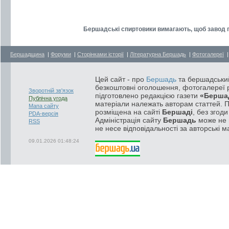
Бершадські спиртовики вимагають, щоб завод 
Бершадщина
|
Форуми
|
Сторінками історії
|
Літературна Бершадь
|
Фотогалереї
Цей сайт - про
Бершадь
та бершадський
безкоштовні оголошення, фотогалереї р
Зворотній зв'язок
підготовлено редакцією газети
«Берша
Публічна угода
матеріали належать авторам статтей. 
Мапа сайту
розміщена на сайті
Бершаді
, без згод
PDA-версія
Адміністрація сайту
Бершадь
може не п
RSS
не несе відповідальності за авторські м
09.01.2026 01:48:24