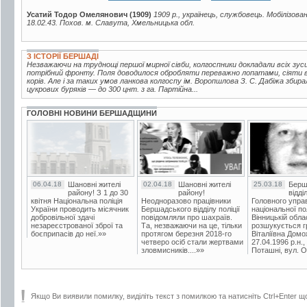
Усатий Тодор Омелянович (1909)
1909 р., українець, службовець. Мобілізова
18.02.43. Похов. м. Славута, Хмельницька обл.
З ІСТОРІЇ БЕРШАДІ
Незважаючи на труднощі першої мирної сівби, колгоспники докладали всіх зу
потрібний фронту. Поля доводилося обробляти переважно лопатами, сіяти 
корів. Але і за таких умов ланкова колгоспу ім. Воропшлова З. С. Дабіжа збир
цукрових буряків — до 300 цнт. з га. Партійна...
ГОЛОВНІ НОВИНИ БЕРШАДЩИНИ
06.04.18
Шановні жителі
02.04.18
Шановні жителі
25.03.18
Берш
району! З 1 до 30
району!
відді
квітня Національна поліція
Неодноразово працівники
Головного упра
України проводить місячник
Бершадського відділу поліції
національної пол
добровільної здачі
повідомляли про шахраїв.
Вінницькій обла
незареєстрованої зброї та
Та, незважаючи на це, тільки
розшукується гр
боєприпасів до неї.»»
протягом березня 2018-го
Віталіївна Домо
четверо осіб стали жертвами
27.04.1996 р.н.,
зловмисників....»»
Поташні, вул. Ос
Якщо Ви виявили помилку, виділіть текст з помилкою та натисніть Ctrl+Enter щ