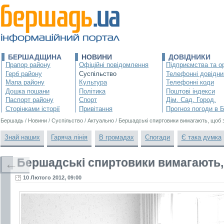
БЕРШАДЩИНА
НОВИНИ
ДОВІДНИКИ
Прапор району
Офіційні повідомлення
Підприємства та ор
Герб району
Суспільство
Телефонні довідни
Мапа району
Культура
Телефонні коди
Дошка пошани
Політика
Поштові індекси
Паспорт району
Спорт
Дім. Сад. Город.
Сторінками історії
Привітання
Прогноз погоди в 
Бершадь
/
Новини
/
Суспільство
/
Актуально
/
Бершадські спиртовики вимагають, щоб 
Знай наших
Гаряча лінія
В громадах
Спогади
Є така думка
Бершадські спиртовики вимагають
←
10 Лютого 2012, 09:00