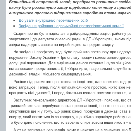
Бершадський спиртовий завод, передувало розширене засіда
якому було розглянуто заяву трудового колективу з привод
вимушеного простою підприємства заробітна плата нарахов
До уваги внутрішньо переміщених осіб
Засідання районної надзвичайної протиепізоотичної комісії
Скарги про це були надіслані в райдержадміністрацію, районну р
зверталися і до депутата обласної ради, в ДП «Укрспирт», якому пі
звідки надходять заявки на виробництво та продаж спирту.
На засіданні профкому тоді було прийнято постанову про недопу
порушення Закону України «Про оплату праці» і колективного догов
допущені порушення. Для вирішення даного питання і було зініційов
які запросили представників ДП «Укрспирт», національної служби п
державної влади і місцевого самоврядування.
Раніше підприємство простоювало іноді теж, але колектив тоді р
воно запрацює. Тепер, після чотиримісячного простою, ніхто вже не
працюють цілі династії, і перед багатьма взагалі постало питання, як
Заступник генерального директора ДП «Укрспирт» пояснив, що с
тривалий вже час перебуває в стані реорганізації, і ніхто не знає,
спиртовиків ще й у тому, що ринок їхньої продукції в державі став 
спирту, який ввозиться із-за кордону, що нібито паралізує роботу н
то було дано пояснення, що то ввозять спирт зовсім іншої якості – 
А от на запитання бершадців, чому в наказах не відзначено, що 