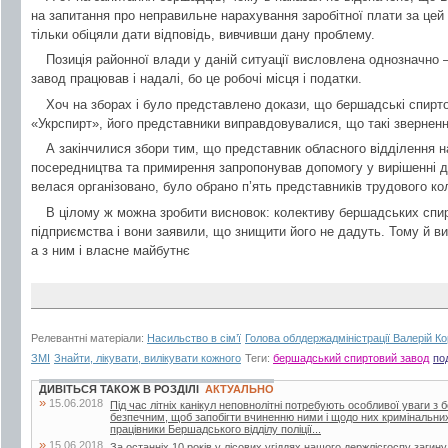
на запитання про неправильне нарахування заробітної плати за цей
тільки обіцяли дати відповідь, вивчивши дану проблему.
Позиція районної влади у даній ситуації висловлена однозначно 
завод працював і надалі, бо це робочі місця і податки.
Хоч на зборах і було представлено докази, що бершадські спирт
«Укрспирт», його представники виправдовувалися, що такі зверненн
А закінчилися збори тим, що представник обласного відділення 
посередництва та примирення запропонував допомогу у вирішенні д
велася організовано, було обрано п’ять представників трудового коле
В цілому ж можна зробити висновок: колективу бершадських спир
підприємства і вони заявили, що знищити його не дадуть. Тому й ви
а з ним і власне майбутнє
Релевантні матеріали:
Насильство в сім’ї
Голова облдержадміністрації Валерій Ко
ЗМІ
Знайти, лікувати, вилікувати кожного
Теги:
бершадський спиртовий завод
по
ДИВІТЬСЯ ТАКОЖ В РОЗДІЛІ
АКТУАЛЬНО
»
15.06.2018
Під час літніх канікул неповнолітні потребують особливої уваги з 
безпечним, щоб запобігти вчиненню ними і щодо них кримінальни
працівники Бершадського відділу поліції...
»
15.06.2018
За останніх 10 років у лісових угіддях нашого держлісгоспу загин