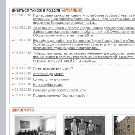
ДИВІТЬСЯ ТАКОЖ В РОЗДІЛІ
АКТУАЛЬНО
»
15.06.2018
Під час літніх канікул неповнолітні потребують особливої уваги з 
безпечним, щоб запобігти вчиненню ними і щодо них кримінальни
працівники Бершадського відділу поліції...
»
15.06.2018
За останніх 10 років у лісових угіддях нашого держлісгоспу загин
Зафіксовано масове всихання граба на території Сумівського лісни
Ободівському лісництві на площі 2,8 га,...
»
15.06.2018
Відповідно до прийнятого Верховною Радою Закону України «Про 
України щодо посилення соціального захисту дітей та підтримки сі
регламентує функціонування патронатної...
»
01.04.2018
Туберкульоз представляє реальну небезпеку для дорослих і дітей.
проникненням в організм туберкульозних мікобактерій, які живут
(у мокротинні, сечі, калі й ін.), а також у...
»
01.04.2018
Як не загрузнути у смітті?
»
01.04.2018
Атопічний дерматит
»
01.04.2018
Ця підступна дисплазія
»
16.03.2018
Не знищуйте красу
»
16.03.2018
Водні ресурси: берегти і захищати
»
03.03.2018
Правила пожежної безпеки у побуті
ЦІКАВІ ФОТО
5 фото
2 фото
4 фото