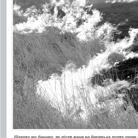
Щороку ми бачимо, як після жнив на багатьох полях палає 