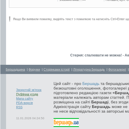
Якщо Ви виявили помилку, виділіть текст з помилкою та натисніть Ctrl+Enter щ
Стерня: спалювати не можна! - А
Бершадщина
|
Форуми
|
Сторінками історії
|
Літературна Бершадь
|
Фотогалереї
Цей сайт - про
Бершадь
та бершадський
безкоштовні оголошення, фотогалереї р
Зворотній зв'язок
підготовлено редакцією газети
«Берша
Публічна угода
матеріали належать авторам статтей. 
Мапа сайту
розміщена на сайті
Бершаді
, без згод
PDA-версія
Адміністрація сайту
Бершадь
може не п
RSS
не несе відповідальності за авторські м
11.01.2026 04:24:50