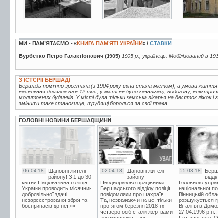
МИ - ПАМ’ЯТАЄМО - «
КНИГА ПАМ’ЯТІ УКРАЇНИ
» /
СТАВКИ
Бурбенко Петро Галактіонович (1905)
1905 р., українець. Мобілізований в 19
З ІСТОРІЇ БЕРШАДІ
Бершадь помітно зростала (з 1904 року вона стала містом), а умови життя
населення досягла вже 12 тис, у місті не було каналізації, водогону, електрич
молитовних будинків. У місті була тільки земська лікарня на десяток ліжок і
змінити таке становище, трудящі боролися за свої права...
ГОЛОВНІ НОВИНИ БЕРШАДЩИНИ
06.04.18
Шановні жителі
02.04.18
Шановні жителі
25.03.18
Берш
району! З 1 до 30
району!
відді
квітня Національна поліція
Неодноразово працівники
Головного упра
України проводить місячник
Бершадського відділу поліції
національної пол
добровільної здачі
повідомляли про шахраїв.
Вінницькій обла
незареєстрованої зброї та
Та, незважаючи на це, тільки
розшукується гр
боєприпасів до неї.»»
протягом березня 2018-го
Віталіївна Домо
четверо осіб стали жертвами
27.04.1996 р.н.,
зловмисників....»»
Поташні, вул. Ос