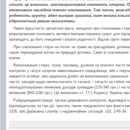
стихія, це власники, землекористувачі спалюють стерню. 
негативних наслідків такого спалювання. Тим часом, внаслі
родючість грунту, адже вигорає органіка, гине велика кільк
гідрологічний режим екосистеми.
Через відсутність органічної маси, знищеної при спалюванні стер
мікроорганізми починають активно використовувати гумус для підтр
призводить до його знищення і втрати родючості. Відтак грунт пере
При спалюванні стерні на полях чи трави на присадибних ділянк
також перекидання вогню на природні ділянки. Саме зі спалювання 
пожеж.
Випалювання стерні, луків, пасовищ, ділянок та опалого листя б
контролю у галузі охорони навколишнього середовища, або з поруш
невжиття особою, яка одержала дозвіл на випалювання зазначеної р
листя, заходів щодо несвоєчасного їх гасіння – тягнуть за собою н
неоподатковуваних мінімумів доходів громадян (170-340 грн.) і на по
мінімумів (850-1190 грн.). Це визначено ст. 77-1 Кодексу України п
Райдержадміністрація, органи державного контролю, відповідні 
відповідальних за такі дії, просять також повідомляти про факти ви
1335, або Державну службу з надзвичайних ситуацій: 101, 2-45-39.