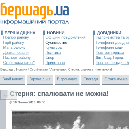
БЕРШАДЩИНА
НОВИНИ
ДОВІДНИКИ
Прапор району
Офіційні повідомлення
Підприємства та ор
Герб району
Суспільство
Телефонні довідни
Мапа району
Культура
Телефонні коди
Дошка пошани
Політика
Поштові індекси
Паспорт району
Спорт
Дім. Сад. Город.
Сторінками історії
Привітання
Прогноз погоди в 
Бершадь
/
Новини
/
Суспільство
/
Актуально
/
Стерня: спалювати не можна!
Знай наших
Гаряча лінія
В громадах
Спогади
Є така думка
Стерня: спалювати не можна!
←
16 Липня 2016, 09:00