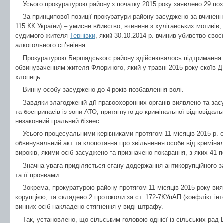
Усього прокуратурою району з початку 2015 року заявлено 29 позо
За принципової позиції прокуратури району засуджено за вчинення
115 КК України) – умисне вбивство, вчинене з хуліганських мотивів,
судимого жителя
Тернівки
, який 30.10.2014 р. вчинив убивство сво
алкогольного сп’яніння.
Прокуратурою Бершадського району здійснювалось підтримання 
обвинуваченням жителя Флориного, який у травні 2015 року скоїв ДТ
хлопець.
Винну особу засуджено до 4 років позбавлення волі.
Завдяки злагодженій дії правоохоронних органів виявлено та засу
та боєприпасів із зони АТО, притягнуто до кримінальної відповідаль
незаконний гральний бізнес.
Усього процесуальними керівниками протягом 11 місяців 2015 р. 
обвинувальний акт та клопотання про звільнення особи від кримінал
вироків, якими осіб засуджено та призначено покарання, з яких 41 
Значна увага приділяється стану додержання антикорупційного за
та її проявами.
Зокрема, прокуратурою району протягом 11 місяців 2015 року вия
корупцією, та складено 2 протоколи за ст. 172-7КУпАП (конфлікт інте
винних осіб накладено стягнення у виді штрафу.
Так, установлено, що сільським головою однієї із сільських рад