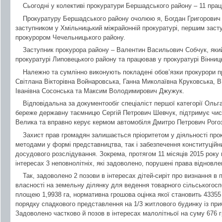
Сьогодні у колективі прокуратури Бершадського району – 11 праці
Прокуратуру Бершадського району очолюю я, Богдан Григорович 
заступником у Хмільницький міжрайонній прокуратурі, першим засту
прокурором Чечельницького району.
Заступник прокурора району – Валентин Васильович Собчук, який
прокуратурі Липовецького району та працював у прокуратурі Вінниць
Належно та сумлінно виконують покладені обов’язки прокурори 
Світлана Вікторівна Войнаровська, Ганна Миколаївна Круковська, 
Іванівна Сосонська та Максим Володимирович Джужук.
Відповідальна за документообіг спеціаліст першої категорії Ольг
береже державну таємницю Сергій Петрович Шевчук, підтримує чист
Велика та вправно керує кермом автомобіля Дмитро Петрович Рого
Захист прав громадян залишається пріоритетом у діяльності про
методами у формі представництва, так і забезпечення конституційни
досудового розслідування. Зокрема, протягом 11 місяців 2015 року
інтересах 3 неповнолітніх, які задоволено, порушені права відновле
Так, задоволено 2 позови в інтересах дітей-сиріт про визнання в
власності на земельну ділянку для ведення товарного сільськогос
площею 1,9938 га, нормативна грошова оцінка якої становить 43355 
порядку спадкового представлення на 1/3 житлового будинку із пр
Задоволено частково й позов в інтересах малолітньої на суму 676 г