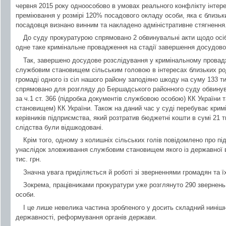
червня 2015 року одноособово в умовах реального конфлікту інтер
преміювання у розмірі 120% посадового окладу особи, яка є близь
посадовця визнано винним та накладено адміністративне стягнення
До суду прокуратурою спрямовано 2 обвинувальні акти щодо осіб,
одне таке кримінальне провадження на стадії завершення досудово
Так, завершено досудове розслідування у кримінальному прова
службовим становищем сільським головою в інтересах близьких род
громаді одного із сіл нашого району заподіяно шкоду на суму 133 т
спрямовано для розгляду до Бершадського районного суду обвинува
за ч.1 ст. 366 (підробка документів службовою особою) КК України 
становищем) КК України. Також на даний час у суді перебуває кри
керівників підприємства, який розтратив бюджетні кошти в сумі 21 ти
слідства були відшкодовані.
Крім того, одному з колишніх сільських голів повідомлено про підо
унаслідок зловживання службовим становищем якого із державної 
тис. грн.
Значна увага приділяється й роботі зі зверненнями громадян та 
Зокрема, працівниками прокуратури уже розглянуто 290 звернень
особи.
І це лише невелика частина зробленого у досить складний нинішн
державності, реформування органів держави.