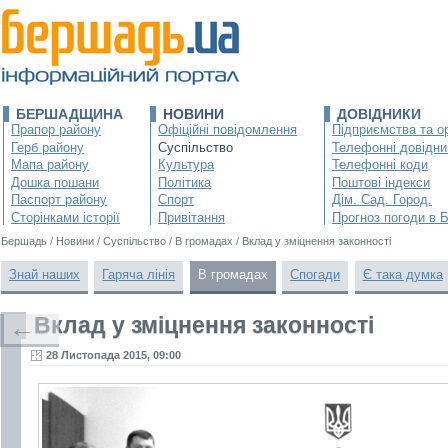
БЕРШАДЩИНА
НОВИНИ
ДОВІДНИКИ
Прапор району
Офіційні повідомлення
Підприємства та ор
Герб району
Суспільство
Телефонні довідни
Мапа району
Культура
Телефонні коди
Дошка пошани
Політика
Поштові індекси
Паспорт району
Спорт
Дім. Сад. Город.
Сторінками історії
Привітання
Прогноз погоди в 
Бершадь
/
Новини
/
Суспільство
/
В громадах
/
Вклад у зміцнення законності
Знай наших
Гаряча лінія
В громадах
Спогади
Є така думка
Вклад у зміцнення законності
←
28 Листопада 2015, 09:00