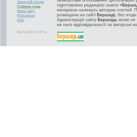
Зворотній зв'язок
підготовлено редакцією газети
«Берша
Публічна угода
матеріали належать авторам статтей. 
Мапа сайту
розміщена на сайті
Бершаді
, без згод
PDA-версія
Адміністрація сайту
Бершадь
може не п
RSS
не несе відповідальності за авторські м
08.01.2026 17:45:11