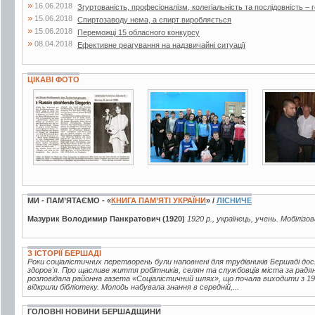
»
16.06.2018
Згуртованість, професіоналізм, колегіальність та послідовність – г
»
15.06.2018
Спиртозаводу нема, а спирт виробляється
»
15.06.2018
Переможці 15 обласного конкурсу
»
08.04.2018
Ефективне реагування на надзвичайні ситуації
ЦІКАВІ ФОТО
20 фото
2 фото
3 фото
МИ - ПАМ’ЯТАЄМО - «
КНИГА ПАМ’ЯТІ УКРАЇНИ
» /
ЛІСНИЧЕ
Мазурик Володимир Панкратович (1920)
1920 р., українець, учень. Мобіліз
З ІСТОРІЇ БЕРШАДІ
Роки соціалістичних перетворень були наповнені для трудівників Бершаді до
здоров'я. Про щасливе життя робітників, селян та службовців міста за радян
розповідала районна газета «Соціалістичний шлях», що почала виходити з 193
відкрили бібліотеку. Молодь набувала знання в середній,...
ГОЛОВНІ НОВИНИ БЕРШАДЩИНИ