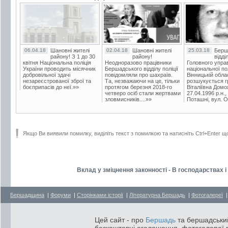
06.04.18
Шановні жителі
02.04.18
Шановні жителі
25.03.18
Берш
району! З 1 до 30
району!
відді
квітня Національна поліція
Неодноразово працівники
Головного упра
України проводить місячник
Бершадського відділу поліції
національної пол
добровільної здачі
повідомляли про шахраїв.
Вінницькій обла
незареєстрованої зброї та
Та, незважаючи на це, тільки
розшукується гр
боєприпасів до неї.»»
протягом березня 2018-го
Віталіївна Домо
четверо осіб стали жертвами
27.04.1996 р.н.,
зловмисників....»»
Поташні, вул. Ос
Якщо Ви виявили помилку, виділіть текст з помилкою та натисніть Ctrl+Enter щ
Вклад у зміцнення законності - В господарствах 
Бершадщина
|
Форуми
|
Сторінками історії
|
Літературна Бершадь
|
Фотогалереї
Цей сайт - про
Бершадь
та бершадський
безкоштовні оголошення, фотогалереї р