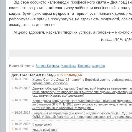
Від себе особисто напередодні професійного свята – Дня працівн
колишніх працівників, які свого часу здійснили неоціненний вклад у
кадрів, були прикладом мудрості та терплячості, нинішніх колег, як
реформування органів прокуратури, не втрачають людяності, совіст
знаходять час допомогти.
Міцного здоров’я, наснаги і творчих успіхів, а головне – мирного 
Богдан ЗАРІЧАНС
Населені пункти:
Велика Киріївка
,
Маньківка
,
Тернівка
,
Флорино
ДИВІТЬСЯ ТАКОЖ В РОЗДІЛІ
В ГРОМАДАХ
»
16.06.2018
У день Святого Духа (28 травня) в Березівці урочисто відзначили
храму Івана Богослова.
»
16.06.2018
Депутат облради Володимир Зарічанський ініціював створення пам’я
генія літератури та пророка нації виготовляє відомий скульптор,
скульптури Харківської державної...
»
16.06.2018
Бершадська амбулаторія загальної практики – сімейної медицини
амбулаторій ЗПСМ. Із 2016 року очолює установу мудра жінка, зна
Антоніна Іванівна Колесник. У медицині...
»
16.06.2018
Відділення невідкладної (екстреної) медичної допомоги (НЕМД) 
ОЛІЛ. У більшій його частині проведено ремонти, які ще тривають.
»
16.06.2018
Заради дітей
»
16.06.2018
Краще відділення