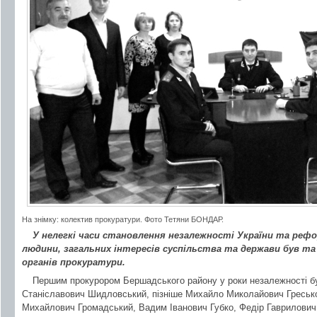
На знімку: колектив прокуратури. Фото Тетяни БОНДАР.
У нелегкі часи становлення незалежності України та рефо
людини, загальних інтересів суспільства та держави був 
органів прокуратури.
Першим прокурором Бершадського району у роки незалежності б
Станіславович Шидловський, пізніше Михайло Миколайович Гресько,
Михайлович Громадський, Вадим Іванович Губко, Федір Гаврилович