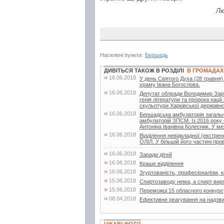
Лю
Населені пункти:
Бершадь
ДИВІТЬСЯ ТАКОЖ В РОЗДІЛІ
В ГРОМАДАХ
»
16.06.2018
У день Святого Духа (28 травня)
храму Івана Богослова.
»
16.06.2018
Депутат облради Володимир Заріча
генія літератури та пророка нац
скульптури Харківської державної
»
16.06.2018
Бершадська амбулаторія загальн
амбулаторій ЗПСМ. Із 2016 року 
Антоніна Іванівна Колесник. У мед
»
16.06.2018
Відділення невідкладної (екстр
ОЛІЛ. У більшій його частині про
»
16.06.2018
Заради дітей
»
16.06.2018
Краще відділення
»
16.06.2018
Згуртованість, професіоналізм, ко
»
15.06.2018
Спиртозаводу нема, а спирт вир
»
15.06.2018
Переможці 15 обласного конкурс
»
08.04.2018
Ефективне реагування на надзвич
ЦІКАВІ ФОТО