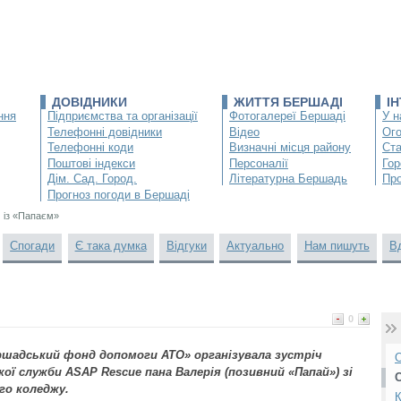
ДОВІДНИКИ
ЖИТТЯ БЕРШАДІ
І
ння
Підприємства та організації
Фотогалереї Бершаді
У н
Телефонні довідники
Відео
Ог
Телефонні коди
Визначні місця району
Ста
Поштові індекси
Персоналії
Гор
Дім. Сад. Город.
Літературна Бершадь
Про
Прогноз погоди в Бершаді
ч із «Папаєм»
Спогади
Є така думка
Відгуки
Актуально
Нам пишуть
В
0
ершадський фонд допомоги АТО» організувала зустріч
О
ї служби ASAР Rescue пана Валерія (позивний «Папай») зі
о коледжу.
К