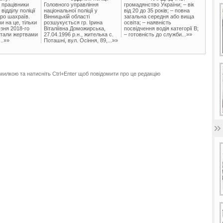
 працівники
Головного управління
громадянство України; – вік
ідділу поліції
національної поліції у
від 20 до 35 років; – повна
ро шахраїв.
Вінницькій області
загальна середня або вища
и на це, тільки
розшукується гр. Ірина
освіта; – наявність
зня 2018-го
Віталіївна Доможирська,
посвідчення водія категорії В;
стали жертвами
27.04.1996 р.н., жителька с.
– готовність до служби...»»
..»»
Поташні, вул. Осіння, 89,...»»
милкою та натисніть Ctrl+Enter щоб повідомити про це редакцію