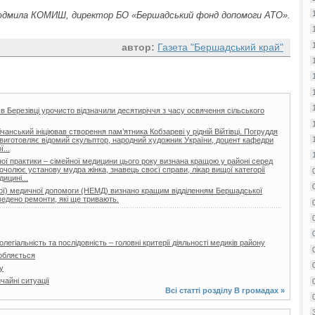
дмила КОМИШ, директор БО «Бершадський фонд допомоги АТО».
автор:
Газета "Бершадський край"
 в Березівці урочисто відзначили десятиріччя з часу освячення сільського
нський ініціював створення пам’ятника Кобзареві у рідній Війтівці. Погруддя
ії виготовляє відомий скульптор, народний художник України, доцент кафедри
...
ої практики – сімейної медицини цього року визнана кращою у районі серед
очолює установу мудра жінка, знавець своєї справи, лікар вищої категорії
ицині...
еної) медичної допомоги (НЕМД) визнано кращим відділенням Бершадської
ведено ремонти, які ще тривають.
легіальність та послідовність – головні критерії діяльності медиків району
обляється
у
айні ситуації
Всі статті розділу
В громадах
»