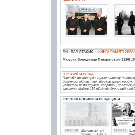
3 фото
2 фото
МИ - ПАМ’ЯТАЄМО - «
КНИГА ПАМ’ЯТІ УКРА
Мазурик Володимир Панкратович (1920)
19
З ІСТОРІЇ БЕРШАДІ
Партійні органи організували широку допомог
допомоги, під час яких збирали гроші, продук
установи ремонтували квартири, забезпечува
загинули. Майже 150 підлітків були прийняті д
ГОЛОВНІ НОВИНИ БЕРШАДЩИНИ
06.04.18
Шановні жителі
02.04.18
Шан
району! З 1 до 30
рай