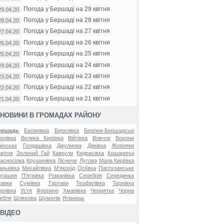
Погода у Бершаді на 29 квітня
29.04.20
Погода у Бершаді на 28 квітня
28.04.20
Погода у Бершаді на 27 квітня
27.04.20
Погода у Бершаді на 26 квітня
26.04.20
Погода у Бершаді на 25 квітня
25.04.20
Погода у Бершаді на 24 квітня
24.04.20
Погода у Бершаді на 23 квітня
23.04.20
Погода у Бершаді на 22 квітня
22.04.20
Погода у Бершаді на 21 квітня
21.04.20
НОВИНИ В ГРОМАДАХ РАЙОНУ
ершадь
Баланівка
Березівка
Берізки-Бершадські
рлівка
Велика Киріївка
Війтівка
Вовчок
Ворони
инське
Голдашівка
Джулинка
Дяківка
Жорняки
вітне
Зелений Гай
Кавкули
Кидрасівка
Кошаринці
асносілка
Крушинівка
Лісниче
Лугова
Мала Киріївка
ньківка
Михайлівка
М'якохід
Осіївка
Партизанське
оташня
П'ятківка
Романівка
Серебрія
Серединка
авки
Сумівка
Тартаки
Теофилівка
Тернівка
рлівка
Устя
Флорино
Хмарівка
Чернятка
Чорна
ебля
Шляхова
Шумилів
Яланець
ВІДЕО