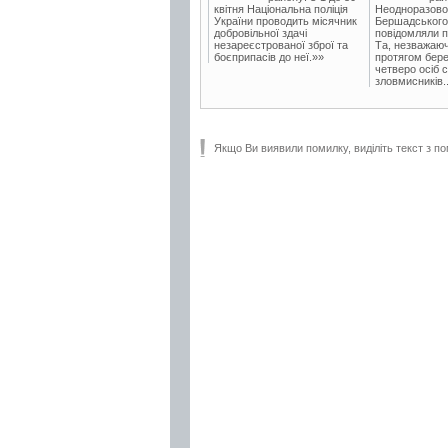
квітня Національна поліція
Неодноразово
України проводить місячник
Бершадського в
добровільної здачі
повідомляли п
незареєстрованої зброї та
Та, незважаюч
боєприпасів до неї.»»
протягом бере
четверо осіб 
зловмисників..
Якщо Ви виявили помилку, виділіть текст з по