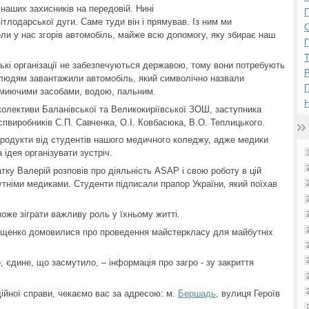
наших захисників на передовій. Нині
П
ітлодарської дуги. Саме туди він і прямував. Із ним ми
оли у нас згорів автомобіль, майже всю допомогу, яку збирає наш
П
ькі організації не забезпечуються державою, тому вони потребують
Р
людям завантажили автомобіль, який символічно назвали
 миючими засобами, водою, пальним.
Н
колективи Баланівської та Великокиріївської ЗОШ, заступника
спвиробників С.П. Савченка, О.І. Ковбасюка, В.О. Теплицького.
родукти від студентів нашого медичного коледжу, адже медики
ідея організувати зустріч.
атку Валерій розповів про діяльність АSAP і свою роботу в цій
бутніми медиками. Студенти підписали прапор України, який поїхав
може зіграти важливу роль у їхньому житті.
щенко домовилися про проведення майстеркласу для майбутніх
, єдине, що засмутило, – інформація про загро - зу закриття
ійної справи, чекаємо вас за адресою: м.
Бершадь
, вулиця Героїв