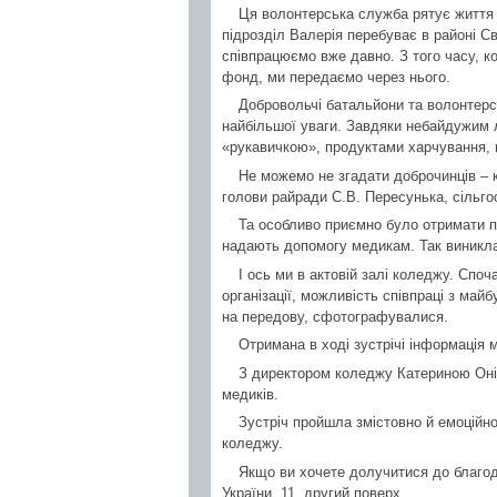
Ця волонтерська служба рятує життя 
підрозділ Валерія перебуває в районі Св
співпрацюємо вже давно. З того часу, к
фонд, ми передаємо через нього.
Добровольчі батальйони та волонтерс
найбільшої уваги. Завдяки небайдужим 
«рукавичкою», продуктами харчування,
Не можемо не згадати доброчинців – 
голови райради С.В. Пересунька, сільго
Та особливо приємно було отримати п
надають допомогу медикам. Так виникла 
І ось ми в актовій залі коледжу. Споч
організації, можливість співпраці з май
на передову, сфотографувалися.
Отримана в ході зустрічі інформація 
З директором коледжу Катериною Оні
медиків.
Зустріч пройшла змістовно й емоційно
коледжу.
Якщо ви хочете долучитися до благод
України, 11, другий поверх.