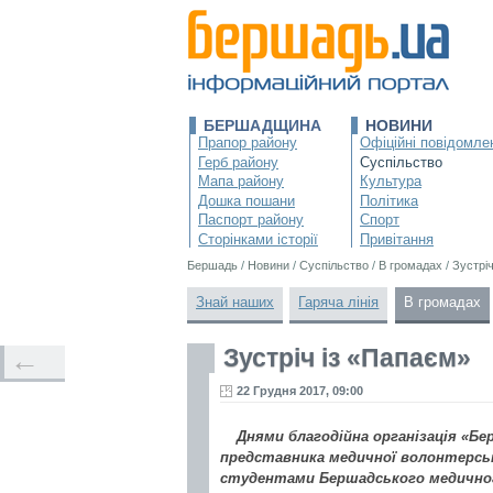
БЕРШАДЩИНА
НОВИНИ
Прапор району
Офіційні повідомле
Герб району
Суспільство
Мапа району
Культура
Дошка пошани
Політика
Паспорт району
Спорт
Сторінками історії
Привітання
Бершадь
/
Новини
/
Суспільство
/
В громадах
/
Зустрі
Знай наших
Гаряча лінія
В громадах
Зустріч із «Папаєм»
←
22 Грудня 2017, 09:00
Днями благодійна організація «Б
представника медичної волонтерсько
студентами Бершадського медичног