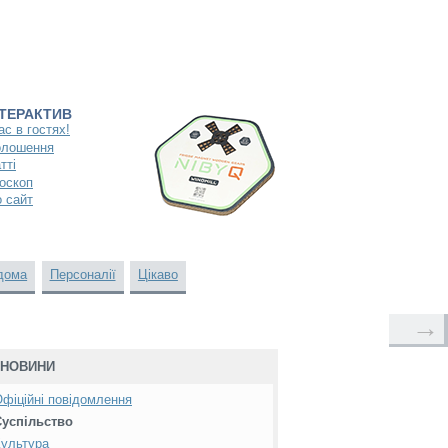
НТЕРАКТИВ
ас в гостях!
олошення
тті
оскоп
 сайт
дома
Персоналії
Цікаво
→
НОВИНИ
фіційні повідомлення
Суспільство
ультура