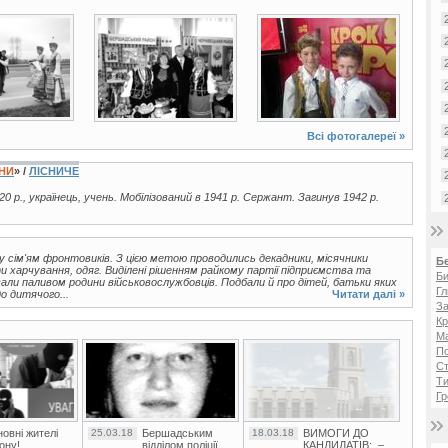
2 фото
10 фото
Всі фотогалереї »
ЇНИ
» /
ЛІСНИЧЕ
20 р., українець, учень. Мобілізований в 1941 р. Сержант. Загинув 1942 р.
у сім'ям фронтовиків. З цією метою проводились декадники, місячники
Б
ти харчування, одяг. Виділені рішенням райкому партії підприємства та
Би
ли паливом родини військовослужбовців. Подбали й про дітей, батьки яких
Гл
о дитячого...
Читати далі »
За
Кр
Ма
П
Ст
Ти
Гр
овні жителі
25.03.18
Бершадським
18.03.18
ВИМОГИ ДО
ону!
відділом поліції
КАНДИДАТІВ: –