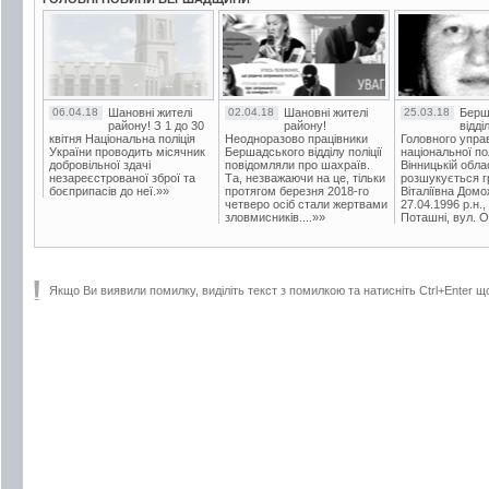
06.04.18
Шановні жителі
02.04.18
Шановні жителі
25.03.18
Берш
району! З 1 до 30
району!
відді
квітня Національна поліція
Неодноразово працівники
Головного упра
України проводить місячник
Бершадського відділу поліції
національної пол
добровільної здачі
повідомляли про шахраїв.
Вінницькій обла
незареєстрованої зброї та
Та, незважаючи на це, тільки
розшукується гр
боєприпасів до неї.»»
протягом березня 2018-го
Віталіївна Домо
четверо осіб стали жертвами
27.04.1996 р.н.,
зловмисників....»»
Поташні, вул. Ос
Якщо Ви виявили помилку, виділіть текст з помилкою та натисніть Ctrl+Enter щ