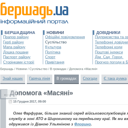
БЕРШАДЩИНА
НОВИНИ
ДОВІДНИКИ
Прапор району
Офіційні повідомлення
Підприємства та ор
Герб району
Суспільство
Телефонні довідни
Мапа району
Культура
Телефонні коди
Дошка пошани
Політика
Поштові індекси
Паспорт району
Спорт
Дім. Сад. Город.
Сторінками історії
Привітання
Прогноз погоди в 
Бершадь
/
Новини
/
Суспільство
/
В громадах
/
Допомога «Масяні»
Знай наших
Гаряча лінія
В громадах
Спогади
Є така думка
Допомога «Масяні»
←
15 Грудня 2017, 09:00
Олег Фарфурак, більше знаний серед військовослужбовців 
службу в зоні АТО в Широкиному на передньому краї. Як ми вж
одружився із Діаною Ульяніною з
Флорино
.