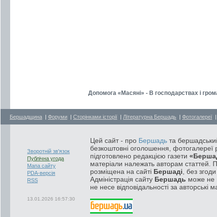
Допомога «Масяні» - В господарствах і гро
Бершадщина
|
Форуми
|
Сторінками історії
|
Літературна Бершадь
|
Фотогалереї
Цей сайт - про
Бершадь
та бершадський
безкоштовні оголошення, фотогалереї р
Зворотній зв'язок
підготовлено редакцією газети
«Берша
Публічна угода
матеріали належать авторам статтей. 
Мапа сайту
розміщена на сайті
Бершаді
, без згод
PDA-версія
Адміністрація сайту
Бершадь
може не п
RSS
не несе відповідальності за авторські м
13.01.2026 16:57:30