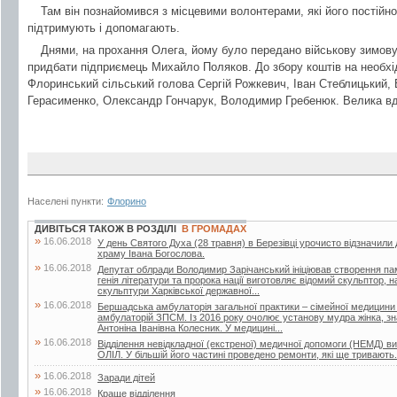
Там він познайомився з місцевими волонтерами, які його постійно
підтримують і допомагають.
Днями, на прохання Олега, йому було передано військову зимову
придбати підприємець Михайло Поляков. До збору коштів на необхід
Флоринський сільський голова Сергій Рожкевич, Іван Стеблицький, 
Герасименко, Олександр Гончарук, Володимир Гребенюк. Велика вдяч
Населені пункти:
Флорино
ДИВІТЬСЯ ТАКОЖ В РОЗДІЛІ
В ГРОМАДАХ
»
16.06.2018
У день Святого Духа (28 травня) в Березівці урочисто відзначили
храму Івана Богослова.
»
16.06.2018
Депутат облради Володимир Зарічанський ініціював створення пам’я
генія літератури та пророка нації виготовляє відомий скульптор,
скульптури Харківської державної...
»
16.06.2018
Бершадська амбулаторія загальної практики – сімейної медицини
амбулаторій ЗПСМ. Із 2016 року очолює установу мудра жінка, зна
Антоніна Іванівна Колесник. У медицині...
»
16.06.2018
Відділення невідкладної (екстреної) медичної допомоги (НЕМД) 
ОЛІЛ. У більшій його частині проведено ремонти, які ще тривають.
»
16.06.2018
Заради дітей
»
16.06.2018
Краще відділення