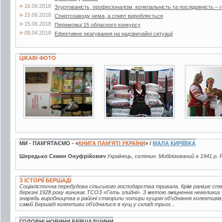
»
16.06.2018
Згуртованість, професіоналізм, колегіальність та послідовність – г
»
15.06.2018
Спиртозаводу нема, а спирт виробляється
»
15.06.2018
Переможці 15 обласного конкурсу
»
08.04.2018
Ефективне реагування на надзвичайні ситуації
ЦІКАВІ ФОТО
3 фото
14 фото
4 фото
МИ - ПАМ’ЯТАЄМО - «
КНИГА ПАМ’ЯТІ УКРАЇНИ
» /
МАЛА КИРІЇВКА
Шередько Семен Онуфрійович
Українець, селянин. Мобілізований в 1941 р. 
З ІСТОРІЇ БЕРШАДІ
Соціалістична перебудова сільського господарства тривала. Крім раніше ств
березні 1928 року виникає ТСОЗ «Геть злидні». З метою зміцнення невелики
знарядь виробництва в районі створили чотири кущові об'єднання колективів
самій Бершаді колективи об'єдналися в кущ у складі трьох...
ГОЛОВНІ НОВИНИ БЕРШАДЩИНИ