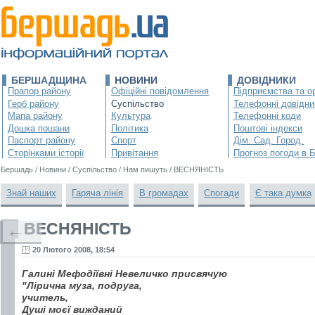
БЕРШАДЩИНА
НОВИНИ
ДОВІДНИКИ
Прапор району
Офіційні повідомлення
Підприємства та ор
Герб району
Суспільство
Телефонні довідни
Мапа району
Культура
Телефонні коди
Дошка пошани
Політика
Поштові індекси
Паспорт району
Спорт
Дім. Сад. Город.
Сторінками історії
Привітання
Прогноз погоди в 
Бершадь
/
Новини
/
Суспільство
/
Нам пишуть
/
ВЕСНЯНІСТЬ
Знай наших
Гаряча лінія
В громадах
Спогади
Є така думка
ВЕСНЯНІСТЬ
←
20 Лютого 2008, 18:54
Галині Мефодіївні Невеличко присвячую
"Лірична муза, подруга,
учитель,
Душі моєї вижданий