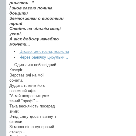
рингтон..."
І знов сагою почина
дощити
Земної жінки о висотний
трон!
Стоїть на чільнім місці
угорі,
А віск додолу начебто
монети...
Цікаво, змістовно, корисно
Через баночку цибульки…
... Один лиш небозвідний
Козеріг
Верстає очі на мої
сонети.
Дудить гіллям його
наземний офіс:
"А мій похресник уже
явний "профі" –
Така весняність посеред
зими:
З-під снігу досвіт випнуті
фіалки...
Зі мною він о суперовий
стакер –