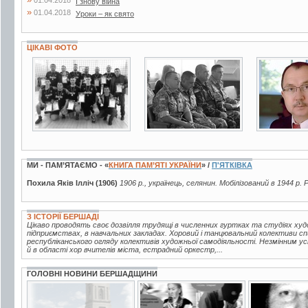
І знову війна
»
01.04.2018
Уроки – як свято
ЦІКАВІ ФОТО
2 фото
2 фото
2 фото
МИ - ПАМ’ЯТАЄМО - «
КНИГА ПАМ’ЯТІ УКРАЇНИ
» /
П'ЯТКІВКА
Похила Яків Ілліч (1906)
1906 р., українець, селянин. Мобілізований в 1944 р.
З ІСТОРІЇ БЕРШАДІ
Цікаво проводять своє дозвілля трудящі в численних гуртках та студіях худож
підприємствах, в навчальних закладах. Хоровий і танцювальний колективи 
республіканського огляду колективів художньої самодіяльності. Незмінним ус
й в області хор вчителів міста, естрадний оркестр,...
ГОЛОВНІ НОВИНИ БЕРШАДЩИНИ