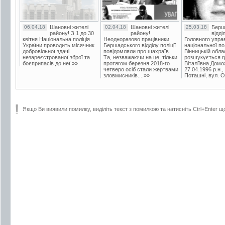
06.04.18
Шановні жителі
02.04.18
Шановні жителі
25.03.18
Берш
району! З 1 до 30
району!
відді
квітня Національна поліція
Неодноразово працівники
Головного упра
України проводить місячник
Бершадського відділу поліції
національної пол
добровільної здачі
повідомляли про шахраїв.
Вінницькій обла
незареєстрованої зброї та
Та, незважаючи на це, тільки
розшукується гр
боєприпасів до неї.»»
протягом березня 2018-го
Віталіївна Домо
четверо осіб стали жертвами
27.04.1996 р.н.,
зловмисників....»»
Поташні, вул. Ос
Якщо Ви виявили помилку, виділіть текст з помилкою та натисніть Ctrl+Enter щ