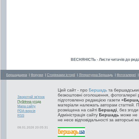
ВЕСНЯНІСТЬ - Листи читачів до редак
Бершадщина
|
Форуми
|
Сторінками історії
|
Літературна Бершадь
|
Фотогалереї
Цей сайт - про
Бершадь
та бершадський
безкоштовні оголошення, фотогалереї р
Зворотній зв'язок
підготовлено редакцією газети
«Берша
Публічна угода
матеріали належать авторам статтей. 
Мапа сайту
розміщена на сайті
Бершаді
, без згод
PDA-версія
Адміністрація сайту
Бершадь
може не п
RSS
не несе відповідальності за авторські м
08.01.2026 20:05:31