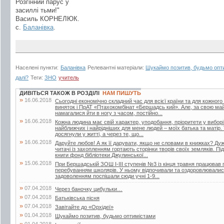
Розгінний парус у
засиллі тьми!"
Василь КОРНЕЛЮК.
с.
Баланівка
.
Населені пункти:
Баланівка
Релевантні матеріали:
Шукаймо позитив, будьмо опт
далі?
Теги:
ЗНО
учитель
ДИВІТЬСЯ ТАКОЖ В РОЗДІЛІ
НАМ ПИШУТЬ
»
16.06.2018
Сьогодні економічно складний час для всієї країни та для кожного
виняток і ПрАТ «Птахокомбінат «Бершадсь кий». Але, за свою май
намагалися йти в ногу з часом, постійно...
»
16.06.2018
Кожна людина має свій характер, уподобання, пріоритети у вибор
найближчих і найрідніших для мене людей – моїх батька та матір.
досягнули у житті, а через те, що...
»
16.06.2018
Даруйте любов! А як її дарувати, якщо не словами в книжках? Дуже
читачі із захопленням гортають сторінки творів своїх земляків. Пі
книги фонд бібліотеки Джулинської...
»
15.06.2018
При Бершадській ЗОШ І-ІІІ ступенів №3 із кінця травня працював п
перебуванням школярів. У ньому відпочивали та оздоровлювалися 
задоволенням поспішали сюди учні 1-9...
»
07.04.2018
Через баночку цибульки…
»
07.04.2018
Батьківська пісня
»
07.04.2018
Завітайте до «Орхідеї»
»
01.04.2018
Шукаймо позитив, будьмо оптимістами
»
01.04.2018