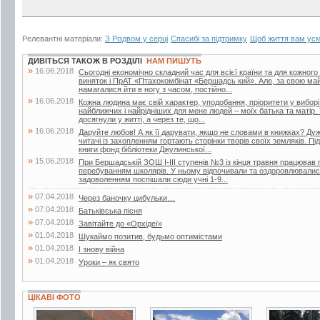
Релевантні матеріали:
З Різдвом у серці
Спасибі за підтримку
Щоб життя вам усм
ДИВІТЬСЯ ТАКОЖ В РОЗДІЛІ
НАМ ПИШУТЬ
»
16.06.2018
Сьогодні економічно складний час для всієї країни та для кожного
виняток і ПрАТ «Птахокомбінат «Бершадсь кий». Але, за свою май
намагалися йти в ногу з часом, постійно...
»
16.06.2018
Кожна людина має свій характер, уподобання, пріоритети у вибор
найближчих і найрідніших для мене людей – моїх батька та матір.
досягнули у житті, а через те, що...
»
16.06.2018
Даруйте любов! А як її дарувати, якщо не словами в книжках? Дуже
читачі із захопленням гортають сторінки творів своїх земляків. Пі
книги фонд бібліотеки Джулинської...
»
15.06.2018
При Бершадській ЗОШ І-ІІІ ступенів №3 із кінця травня працював п
перебуванням школярів. У ньому відпочивали та оздоровлювалися 
задоволенням поспішали сюди учні 1-9...
»
07.04.2018
Через баночку цибульки…
»
07.04.2018
Батьківська пісня
»
07.04.2018
Завітайте до «Орхідеї»
»
01.04.2018
Шукаймо позитив, будьмо оптимістами
»
01.04.2018
І знову війна
»
01.04.2018
Уроки – як свято
ЦІКАВІ ФОТО
4 фото
7 фото
3 фото