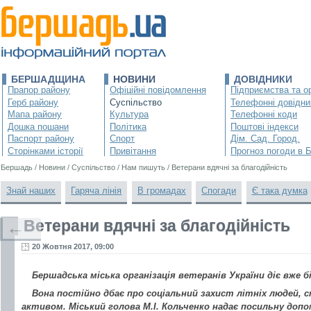
БЕРШАДЩИНА
НОВИНИ
ДОВІДНИКИ
Прапор району
Офіційні повідомлення
Підприємства та ор
Герб району
Суспільство
Телефонні довідни
Мапа району
Культура
Телефонні коди
Дошка пошани
Політика
Поштові індекси
Паспорт району
Спорт
Дім. Сад. Город.
Сторінками історії
Привітання
Прогноз погоди в 
Бершадь
/
Новини
/
Суспільство
/
Нам пишуть
/
Ветерани вдячні за благодійність
Знай наших
Гаряча лінія
В громадах
Спогади
Є така думка
Ветерани вдячні за благодійність
←
20 Жовтня 2017, 09:00
Бершадська міська організація ветеранів України діє вже 
Вона постійно дбає про соціальний захист літніх людей, 
активом. Міський голова М.І. Кольченко надає посильну доп