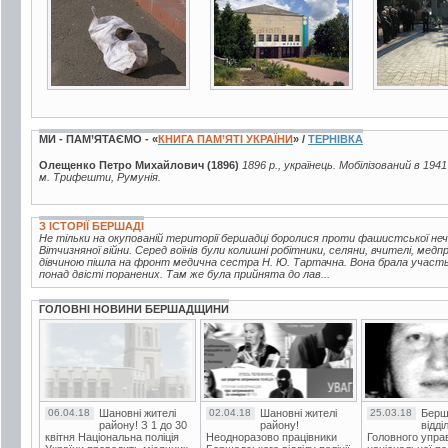
МИ - ПАМ’ЯТАЄМО - «
КНИГА ПАМ’ЯТІ УКРАЇНИ
» /
ТЕРНІВКА
Олещенко Петро Михайлович (1896)
1896 р., українець. Мобілізований в 1941
м. Трифешти, Румунія.
З ІСТОРІЇ БЕРШАДІ
Не тільки на окупованій території бершадці боролися проти фашистської неч
Вітчизняної війни. Серед воїнів були колишні робітники, селяни, вчителі, медп
дівчиною пішла на фронт медична сестра Н. Ю. Тартачна. Вона брала участь 
понад двісті поранених. Там же була прийнята до лав...
ГОЛОВНІ НОВИНИ БЕРШАДЩИНИ
06.04.18
Шановні жителі
02.04.18
Шановні жителі
25.03.18
Берш
району! З 1 до 30
району!
відді
квітня Національна поліція
Неодноразово працівники
Головного упра