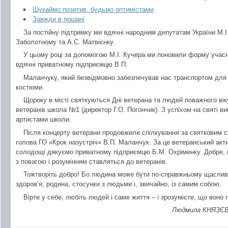
Шукаймо позитив, будьмо оптимістами
Завжди в пошані
За постійну підтримку ми вдячні народним депутатам України М.І.
Заболотному та А.С. Матвієнку.
У цьому році за допомогою М.І. Кучера ми поновили форму учас
вдячні приватному підприємцю В.П.
Маланчуку, який безвідмовно забезпечував нас транспортом для 
костюми.
Щороку в місті святкуються Дні ветерана та людей поважного вік
ветеранів школа №1 (директор Г.О. Погончик). З успіхом на святі в
артистами школи.
Після концерту ветерани продовжили спілкування за святковим с
голова ГО «Крок назустріч» В.П. Маланчук. За це ветеранський акт
солодощі дякуємо приватному підприємцю Б.М. Охріменку. Добре, 
з повагою і розумінням ставляться до ветеранів.
Тожтворіть добро! Бо людина може бути по-справжньому щаслива,
здоров’я, родина, стосунки з людьми і, звичайно, із самим собою.
Вірте у себе, любіть людей і саме життя – і зрозумієте, що воно 
Людмила КНЯЗЄВА,