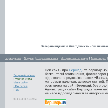
Ветерани вдячні за благодійність - Листи читач
Бершадщина
|
Форуми
|
Сторінками історії
|
Літературна Бершадь
|
Фотогалереї
Цей сайт - про
Бершадь
та бершадський
безкоштовні оголошення, фотогалереї р
Зворотній зв'язок
підготовлено редакцією газети
«Берша
Публічна угода
матеріали належать авторам статтей. 
Мапа сайту
розміщена на сайті
Бершаді
, без згод
PDA-версія
Адміністрація сайту
Бершадь
може не п
RSS
не несе відповідальності за авторські м
09.01.2026 10:59:58