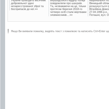
України проводить місячник
Бершадського відділу поліції
національної пол
добровільної здачі
повідомляли про шахраїв.
Вінницькій обла
незареєстрованої зброї та
Та, незважаючи на це, тільки
розшукується гр
боєприпасів до неї.»»
протягом березня 2018-го
Віталіївна Домо
четверо осіб стали жертвами
27.04.1996 р.н.,
зловмисників....»»
Поташні, вул. Ос
Якщо Ви виявили помилку, виділіть текст з помилкою та натисніть Ctrl+Enter щ