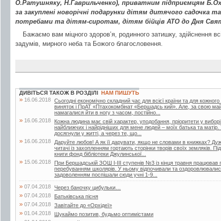
О.Ратушняку, Н.Гаврильченко), приватним підприємцям Б.Ох
за закуплені новорічні подарунки дітям дитячого садочка т
потребами та дітям-сиротам, дітям бійців АТО до Дня Свя
Бажаємо вам міцного здоров’я, родинного затишку, здійснення всі
задумів, мирного неба та Божого благословення.
ДИВІТЬСЯ ТАКОЖ В РОЗДІЛІ
НАМ ПИШУТЬ
»
16.06.2018
Сьогодні економічно складний час для всієї країни та для кожного
виняток і ПрАТ «Птахокомбінат «Бершадсь кий». Але, за свою май
намагалися йти в ногу з часом, постійно...
»
16.06.2018
Кожна людина має свій характер, уподобання, пріоритети у вибор
найближчих і найрідніших для мене людей – моїх батька та матір.
досягнули у житті, а через те, що...
»
16.06.2018
Даруйте любов! А як її дарувати, якщо не словами в книжках? Дуже
читачі із захопленням гортають сторінки творів своїх земляків. Пі
книги фонд бібліотеки Джулинської...
»
15.06.2018
При Бершадській ЗОШ І-ІІІ ступенів №3 із кінця травня працював п
перебуванням школярів. У ньому відпочивали та оздоровлювалися 
задоволенням поспішали сюди учні 1-9...
»
07.04.2018
Через баночку цибульки…
»
07.04.2018
Батьківська пісня
»
07.04.2018
Завітайте до «Орхідеї»
»
01.04.2018
Шукаймо позитив, будьмо оптимістами