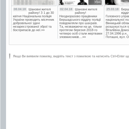
06.04.18
Шановні жителі
02.04.18
Шановні жителі
25.03.18
Берш
району! З 1 до 30
району!
відді
квітня Національна поліція
Неодноразово працівники
Головного упра
України проводить місячник
Бершадського відділу поліції
національної пол
добровільної здачі
повідомляли про шахраїв.
Вінницькій обла
незареєстрованої зброї та
Та, незважаючи на це, тільки
розшукується гр
боєприпасів до неї.»»
протягом березня 2018-го
Віталіївна Домо
четверо осіб стали жертвами
27.04.1996 р.н.,
зловмисників....»»
Поташні, вул. Ос
Якщо Ви виявили помилку, виділіть текст з помилкою та натисніть Ctrl+Enter щ