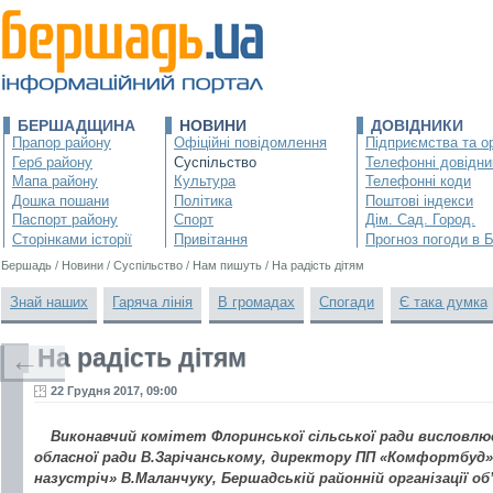
БЕРШАДЩИНА
НОВИНИ
ДОВІДНИКИ
Прапор району
Офіційні повідомлення
Підприємства та ор
Герб району
Суспільство
Телефонні довідни
Мапа району
Культура
Телефонні коди
Дошка пошани
Політика
Поштові індекси
Паспорт району
Спорт
Дім. Сад. Город.
Сторінками історії
Привітання
Прогноз погоди в 
Бершадь
/
Новини
/
Суспільство
/
Нам пишуть
/
На радість дітям
Знай наших
Гаряча лінія
В громадах
Спогади
Є така думка
На радість дітям
←
22 Грудня 2017, 09:00
Виконавчий комітет Флоринської сільської ради висловлю
обласної ради В.Зарічанському, директору ПП «Комфортбуд» 
назустріч» В.Маланчуку, Бершадській районній організації об