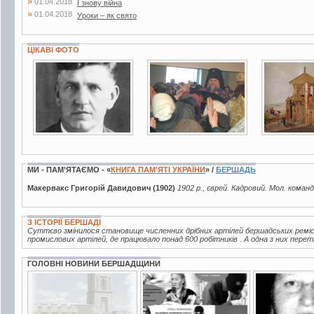
»
01.04.2018
І знову війна
»
01.04.2018
Уроки – як свято
ЦІКАВІ ФОТО
3 фото
7 фото
7 фото
МИ - ПАМ’ЯТАЄМО - «
КНИГА ПАМ’ЯТІ УКРАЇНИ
» /
БЕРШАДЬ
Макервакс Григорій Давидович (1902)
1902 р., єврей. Кадровий. Мол. команд
З ІСТОРІЇ БЕРШАДІ
Суттєво змінилося становище численних дрібних артілей бершадських ремісни
промислових артілей, де працювало понад 600 робітників . А одна з них пере
ГОЛОВНІ НОВИНИ БЕРШАДЩИНИ