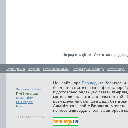
На радість дітям - Листи читачів до ре
Бершадщина
|
Форуми
|
Сторінками історії
|
Літературна Бершадь
|
Фотогалереї
Цей сайт - про
Бершадь
та бершадський
безкоштовні оголошення, фотогалереї р
Зворотній зв'язок
підготовлено редакцією газети
«Берша
Публічна угода
матеріали належать авторам статтей. 
Мапа сайту
розміщена на сайті
Бершаді
, без згод
PDA-версія
Адміністрація сайту
Бершадь
може не п
RSS
не несе відповідальності за авторські м
11.01.2026 18:13:09