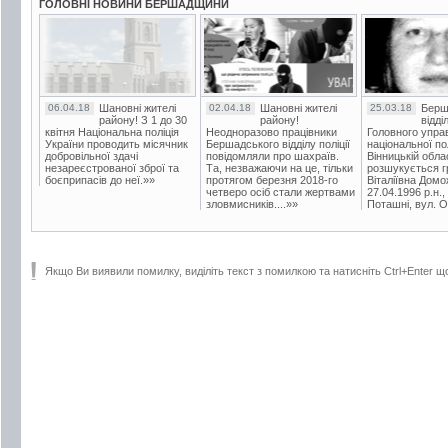
ГОЛОВНІ НОВИНИ БЕРШАДЩИНИ
06.04.18
Шановні жителі
02.04.18
Шановні жителі
25.03.18
Берш
району! З 1 до 30
району!
відді
квітня Національна поліція
Неодноразово працівники
Головного упра
України проводить місячник
Бершадського відділу поліції
національної пол
добровільної здачі
повідомляли про шахраїв.
Вінницькій обла
незареєстрованої зброї та
Та, незважаючи на це, тільки
розшукується гр
боєприпасів до неї.»»
протягом березня 2018-го
Віталіївна Домо
четверо осіб стали жертвами
27.04.1996 р.н.,
зловмисників....»»
Поташні, вул. Ос
Якщо Ви виявили помилку, виділіть текст з помилкою та натисніть Ctrl+Enter щ