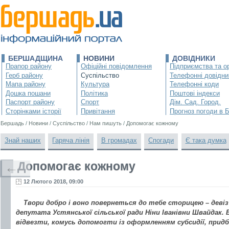
БЕРШАДЩИНА
НОВИНИ
ДОВІДНИКИ
Прапор району
Офіційні повідомлення
Підприємства та ор
Герб району
Суспільство
Телефонні довідни
Мапа району
Культура
Телефонні коди
Дошка пошани
Політика
Поштові індекси
Паспорт району
Спорт
Дім. Сад. Город.
Сторінками історії
Привітання
Прогноз погоди в 
Бершадь
/
Новини
/
Суспільство
/
Нам пишуть
/
Допомогає кожному
Знай наших
Гаряча лінія
В громадах
Спогади
Є така думка
Допомогає кожному
←
12 Лютого 2018, 09:00
Твори добро і воно повернеться до тебе сторицею – деві
депутата Устянської сільської ради Ніни Іванівни Швайдак. В
відвезти, комусь допомогти із оформленням субсидії, прид