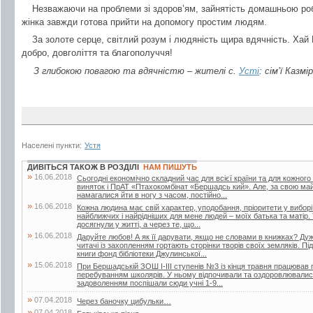
Незважаючи на проблеми зі здоров’ям, зайнятість домашньою ро
жінка завжди готова прийти на допомогу простим людям.
За золоте серце, світлий розум і людяність щира вдячність. Хай 
добро, довголіття та благополуччя!
З глибокою повагою та вдячністю – жителі с.
Усті
: сім’ї Казм
Населені пункти:
Устя
ДИВІТЬСЯ ТАКОЖ В РОЗДІЛІ
НАМ ПИШУТЬ
»
16.06.2018
Сьогодні економічно складний час для всієї країни та для кожного
виняток і ПрАТ «Птахокомбінат «Бершадсь кий». Але, за свою май
намагалися йти в ногу з часом, постійно...
»
16.06.2018
Кожна людина має свій характер, уподобання, пріоритети у вибор
найближчих і найрідніших для мене людей – моїх батька та матір.
досягнули у житті, а через те, що...
»
16.06.2018
Даруйте любов! А як її дарувати, якщо не словами в книжках? Дуже
читачі із захопленням гортають сторінки творів своїх земляків. Пі
книги фонд бібліотеки Джулинської...
»
15.06.2018
При Бершадській ЗОШ І-ІІІ ступенів №3 із кінця травня працював п
перебуванням школярів. У ньому відпочивали та оздоровлювалися 
задоволенням поспішали сюди учні 1-9...
»
07.04.2018
Через баночку цибульки…
»
07.04.2018