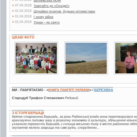
Батьківська пісня
»
07.04.2018
Завітайте до «Орхідеї»
»
01.04.2018
Шукаймо позитив, будьмо оптимістами
»
01.04.2018
І знову війна
»
01.04.2018
Уроки – як свято
ЦІКАВІ ФОТО
3 фото
11 фото
3 фото
МИ - ПАМ’ЯТАЄМО - «
КНИГА ПАМ’ЯТІ УКРАЇНИ
» /
БЕРЕЗІВКА
Стародуб Трифон Степанович
Рядовий.
З ІСТОРІЇ БЕРШАДІ
Квітне старовинна Бершадь, за роки Радянської влади вона перетворилася на 
враховуючи питому вагу в розвитку економіки й культури, збільшення кілько
ухвалила перевести Бершадь з селища міського типу в місто районного підпо
окупантів являли згарища та самі руїни, споруджено...