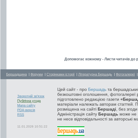
Допомогає кожному - Листи читачів до р
Бершадщина
|
Форуми
|
Сторінками історії
|
Літературна Бершадь
|
Фотогалереї
Цей сайт - про
Бершадь
та бершадський
безкоштовні оголошення, фотогалереї р
Зворотній зв'язок
підготовлено редакцією газети
«Берша
Публічна угода
матеріали належать авторам статтей. 
Мапа сайту
розміщена на сайті
Бершаді
, без згод
PDA-версія
Адміністрація сайту
Бершадь
може не п
RSS
не несе відповідальності за авторські м
11.01.2026 10:51:22