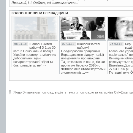
Яроцький, І. І. Олійник, які систематично...
ГОЛОВНІ НОВИНИ БЕРШАДЩИНИ
06.04.18
Шановні жителі
02.04.18
Шановні жителі
25.03.18
Берш
району! З 1 до 30
району!
відді
квітня Національна поліція
Неодноразово працівники
Головного упра
України проводить місячник
Бершадського відділу поліції
національної пол
добровільної здачі
повідомляли про шахраїв.
Вінницькій обла
незареєстрованої зброї та
Та, незважаючи на це, тільки
розшукується гр
боєприпасів до неї.»»
протягом березня 2018-го
Віталіївна Домо
четверо осіб стали жертвами
27.04.1996 р.н.,
зловмисників....»»
Поташні, вул. Ос
Якщо Ви виявили помилку, виділіть текст з помилкою та натисніть Ctrl+Enter щ