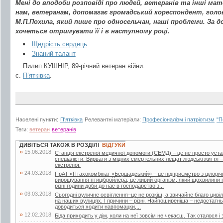
Мені до вподоби розповіді про людей, ветеранів та інші мат
нам, ветеранам, допомагає громадський кореспондент, голов
М.П.Похила, який пише про односельчан, наші проблеми. За до
хочеться отримувати її і в наступному році.
Щедрість сердець
Знаний талант
Пилип КУШНІР, 89-річний ветеран війни.
с.
П’ятківка
.
Населені пункти:
П'ятківка
Релевантні матеріали:
Професіоналізм і патріотизм
"П
Теги:
ветеран
ветеранів
ДИВІТЬСЯ ТАКОЖ В РОЗДІЛІ
ВІДГУКИ
»
15.06.2018
Станція екстреної медичної допомоги (СЕМД) – це не просто уста
спеціалісти. Вирвати з міцних смертельних лещат людські життя –
екстреної.
»
24.03.2018
ПрАТ «Птахокомбінат «Бершадський» – це підприємство з цілорі
вирощування птицібройлера, це живий організм, який щохвилини п
різні години доби до нас в господарство з...
»
03.03.2018
Сьогодні вуличне освітлення–це не розкіш, а звичайне благо цивіліз
на наших вулицях. І причини – різні. Найпоширеніша – недостатнь
доводиться ходити навпомацки,...
»
12.02.2018
Біда приходить у дім, коли на неї зовсім не чекаєш. Так сталося і 