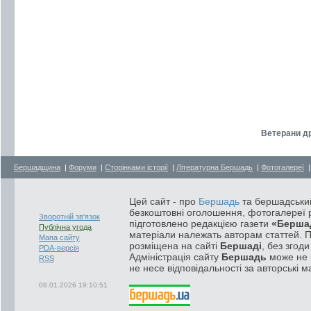
Ветерани др
Бершадщина
|
Форуми
|
Сторінками історії
|
Літературна Бершадь
|
Фотогалереї
Цей сайт - про
Бершадь
та бершадський
безкоштовні оголошення, фотогалереї р
Зворотній зв'язок
підготовлено редакцією газети
«Берша
Публічна угода
матеріали належать авторам статтей. 
Мапа сайту
розміщена на сайті
Бершаді
, без згод
PDA-версія
Адміністрація сайту
Бершадь
може не п
RSS
не несе відповідальності за авторські м
08.01.2026 19:10:51