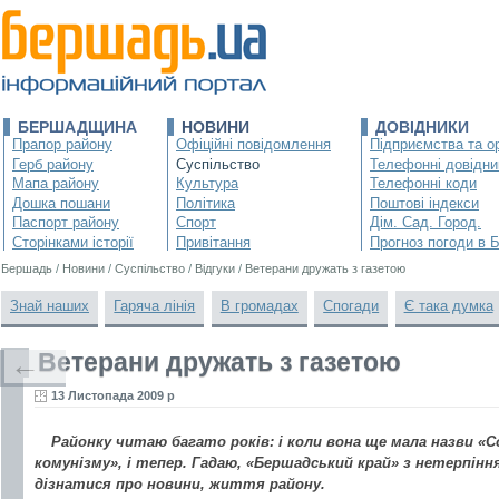
БЕРШАДЩИНА
НОВИНИ
ДОВІДНИКИ
Прапор району
Офіційні повідомлення
Підприємства та ор
Герб району
Суспільство
Телефонні довідни
Мапа району
Культура
Телефонні коди
Дошка пошани
Політика
Поштові індекси
Паспорт району
Спорт
Дім. Сад. Город.
Сторінками історії
Привітання
Прогноз погоди в 
Бершадь
/
Новини
/
Суспільство
/
Відгуки
/
Ветерани дружать з газетою
Знай наших
Гаряча лінія
В громадах
Спогади
Є така думка
Ветерани дружать з газетою
←
13 Листопада 2009 р
Районку читаю багато років: і коли вона ще мала назви «С
комунізму», і тепер. Гадаю, «Бершадський край» з нетерпінн
дізнатися про новини, життя району.