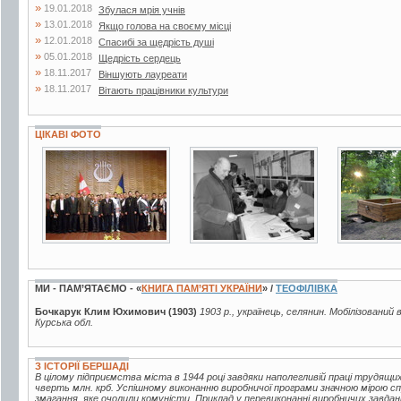
»
19.01.2018
Збулася мрія учнів
»
13.01.2018
Якщо голова на своєму місці
»
12.01.2018
Спасибі за щедрість душі
»
05.01.2018
Щедрість сердець
»
18.11.2017
Віншують лауреати
»
18.11.2017
Вітають працівники культури
ЦІКАВІ ФОТО
3 фото
4 фото
5 фото
МИ - ПАМ’ЯТАЄМО - «
КНИГА ПАМ’ЯТІ УКРАЇНИ
» /
ТЕОФІЛІВКА
Бочкарук Клим Юхимович (1903)
1903 р., українець, селянин. Мобілізований 
Курська обл.
З ІСТОРІЇ БЕРШАДІ
В цілому підприємства міста в 1944 році завдяки наполегливій праці трудящи
чверть млн. крб. Успішному виконанню виробничої програми значною мірою с
змагання, яке очолили комуністи. Приклад у перевиконанні виробничих завдань