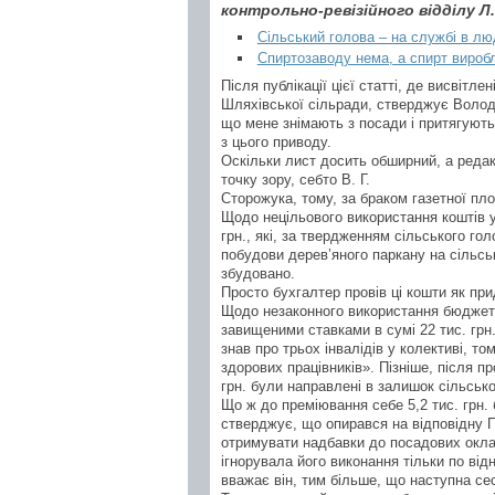
контрольно-ревізійного відділу 
Сільський голова – на службі в л
Спиртозаводу нема, а спирт вироб
Після публікації цієї статті, де висвітлен
Шляхівської сільради, стверджує Володи
що мене знімають з посади і притягують
з цього приводу.
Оскільки лист досить обширний, а редакц
точку зору, себто В. Г.
Сторожука, тому, за браком газетної пл
Щодо нецільового використання коштів у
грн., які, за твердженням сільського г
побудови дерев’яного паркану на сільсь
збудовано.
Просто бухгалтер провів ці кошти як при
Щодо незаконного використання бюджетн
завищеними ставками в сумі 22 тис. грн
знав про трьох інвалідів у колективі, 
здорових працівників». Пізніше, після п
грн. були направлені в залишок сільськ
Що ж до преміювання себе 5,2 тис. грн. 
стверджує, що опирався на відповідну 
отримувати надбавки до посадових оклад
ігнорувала його виконання тільки по від
вважає він, тим більше, що наступна се