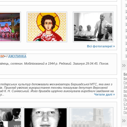
3 фото
3 фото
Всі фотогалереї »
ЇНИ
» /
ДЖУЛИНКА
раїнець, селянин. Мобілізований в 1944 р. Рядовий. Загинув 29.04.45. Похов.
Б
Би
Гл
осподарських культур допомагали механізатори Бершадської МТС, яка вже з
За
нів. Приклад умілого використання техніки показував депутат Верховної
ад К. Н. Синявський. Його бригада щорічно виконувала виробничі завдання на
Кр
...
Читати далі »
Ма
П
Ст
Ти
Гр