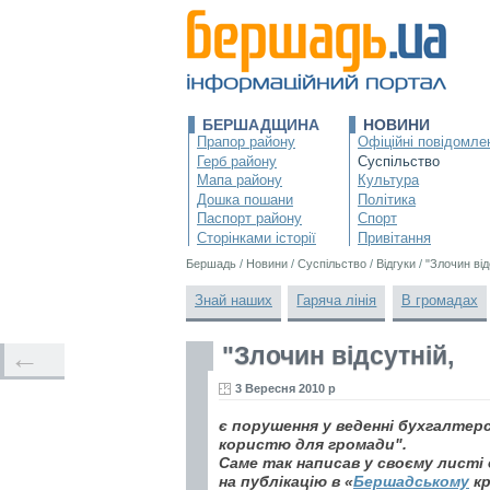
БЕРШАДЩИНА
НОВИНИ
Прапор району
Офіційні повідомле
Герб району
Суспільство
Мапа району
Культура
Дошка пошани
Політика
Паспорт району
Спорт
Сторінками історії
Привітання
Бершадь
/
Новини
/
Суспільство
/
Відгуки
/
"Злочин від
Знай наших
Гаряча лінія
В громадах
"Злочин відсутній,
←
3 Вересня 2010 р
є порушення у веденні бухгалтерсь
користю для громади".
Саме так написав у своєму листі 
на публікацію в «
Бершадському
кр