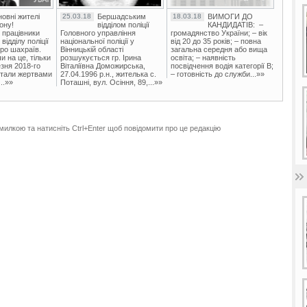
овні жителі
25.03.18
Бершадським
18.03.18
ВИМОГИ ДО
ону!
відділом поліції
КАНДИДАТІВ: –
 працівники
Головного управління
громадянство України; – вік
ідділу поліції
національної поліції у
від 20 до 35 років; – повна
ро шахраїв.
Вінницькій області
загальна середня або вища
и на це, тільки
розшукується гр. Ірина
освіта; – наявність
зня 2018-го
Віталіївна Доможирська,
посвідчення водія категорії В;
стали жертвами
27.04.1996 р.н., жителька с.
– готовність до служби...»»
..»»
Поташні, вул. Осіння, 89,...»»
милкою та натисніть Ctrl+Enter щоб повідомити про це редакцію