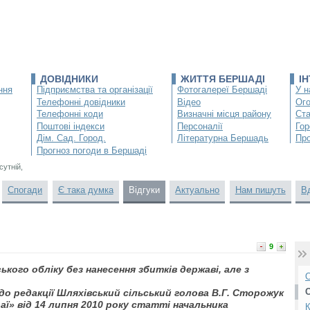
ДОВІДНИКИ
ЖИТТЯ БЕРШАДІ
І
ння
Підприємства та організації
Фотогалереї Бершаді
У н
Телефонні довідники
Відео
Ог
Телефонні коди
Визначні місця району
Ста
Поштові індекси
Персоналії
Гор
Дім. Сад. Город.
Літературна Бершадь
Про
Прогноз погоди в Бершаді
сутній,
Спогади
Є така думка
Відгуки
Актуально
Нам пишуть
В
9
кого обліку без нанесення збитків державі, але з
О
до редакції Шляхівський сільський голова В.Г. Сторожук
аї» від 14 липня 2010 року статті начальника
К