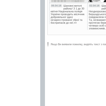
06.04.18
Шановні жителі
02.04.18
Шан
району! З 1 до 30
рай
квітня Національна поліція
Неодноразово
України проводить місячник
Бершадського в
добровільної здачі
повідомляли п
незареєстрованої зброї та
Та, незважаюч
боєприпасів до неї.»»
протягом бере
четверо осіб 
зловмисників..
Якщо Ви виявили помилку, виділіть текст з по