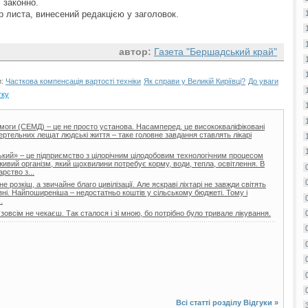
 законно.
р листа, винесений редакцією у заголовок.
автор:
Газета "Бершадський край"
и:
Часткова компенсація вартості техніки
Як справи у Великій Киріївці?
До уваги
тку
моги (СЕМД) – це не просто установа. Насамперед, це висококваліфіковані
мертельних лещат людські життя – таке головне завдання ставлять лікарі
ий» – це підприємство з цілорічним цілодобовим технологічним процесом
ивий організм, який щохвилини потребує корму, води, тепла, освітлення. В
арство з...
 розкіш, а звичайне благо цивілізації. Але яскраві ліхтарі не завжди світять
ізні. Найпоширеніша – недостатньо коштів у сільському бюджеті. Тому і
.
 зовсім не чекаєш. Так сталося і зі мною, бо потрібно було тривале лікування.
Всі статті розділу
Відгуки
»