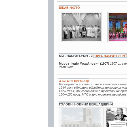
ЦІКАВІ ФОТО
3 фото
4 фото
МИ - ПАМ’ЯТАЄМО - «
КНИГА ПАМ’ЯТІ УКРА
Мороз Федір Михайлович (1907)
1907 р., ук
Угорщина.
З ІСТОРІЇ БЕРШАДІ
Вирощувати високі й сталі врожаї сільськог
1944 року відновила обробіток колгоспних ла
Ради УРСР, бригадир однієї з тракторних бриг
150—180 проц. МТС міцно тримала першість у
ГОЛОВНІ НОВИНИ БЕРШАДЩИНИ