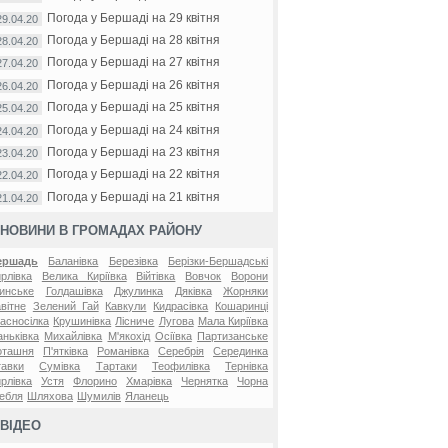
Погода у Бершаді на 29 квітня
29.04.20
Погода у Бершаді на 28 квітня
28.04.20
Погода у Бершаді на 27 квітня
27.04.20
Погода у Бершаді на 26 квітня
26.04.20
Погода у Бершаді на 25 квітня
25.04.20
Погода у Бершаді на 24 квітня
24.04.20
Погода у Бершаді на 23 квітня
23.04.20
Погода у Бершаді на 22 квітня
22.04.20
Погода у Бершаді на 21 квітня
21.04.20
НОВИНИ В ГРОМАДАХ РАЙОНУ
ершадь
Баланівка
Березівка
Берізки-Бершадські
рлівка
Велика Киріївка
Війтівка
Вовчок
Ворони
инське
Голдашівка
Джулинка
Дяківка
Жорняки
вітне
Зелений Гай
Кавкули
Кидрасівка
Кошаринці
асносілка
Крушинівка
Лісниче
Лугова
Мала Киріївка
ньківка
Михайлівка
М'якохід
Осіївка
Партизанське
оташня
П'ятківка
Романівка
Серебрія
Серединка
авки
Сумівка
Тартаки
Теофилівка
Тернівка
рлівка
Устя
Флорино
Хмарівка
Чернятка
Чорна
ебля
Шляхова
Шумилів
Яланець
ВІДЕО