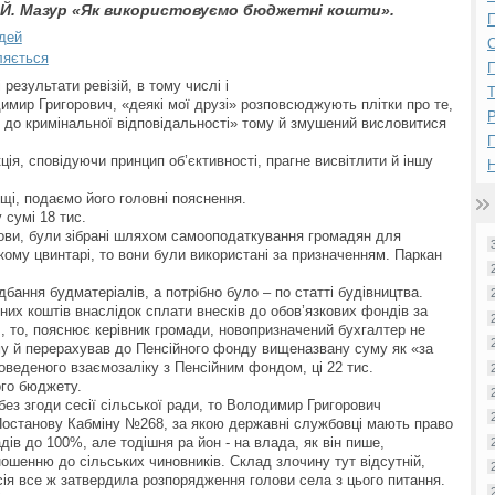
Л.Й. Мазур «Як використовуємо бюджетні кошти».
П
юдей
ляється
П
і результати ревізій, в тому числі і
мир Григорович, «деякі мої друзі» розповсюджують плітки про те,
Р
 до кримінальної відповідальності» тому й змушений висловитися
ія, сповідуючи принцип об’єктивності, прагне висвітлити й іншу
Н
ощі, подаємо його головні пояснення.
 сумі 18 тис.
олови, були зібрані шляхом самооподаткування громадян для
кому цвинтарі, то вони були використані за призначенням. Паркан
дбання будматеріалів, а потрібно було – по статті будівництва.
их коштів внаслідок сплати внесків до обов’язкових фондів за
., то, пояснює керівник громади, новопризначений бухгалтер не
тому й перерахував до Пенсійного фонду вищеназвану суму як «за
роведеного взаємозаліку з Пенсійним фондом, ці 22 тис.
ого бюджету.
без згоди сесії сільської ради, то Володимир Григорович
Постанову Кабміну №268, за якою державні службовці мають право
ів до 100%, але тодішня ра йон - на влада, як він пише,
ношенню до сільських чиновників. Склад злочину тут відсутній,
сія все ж затвердила розпорядження голови села з цього питання.