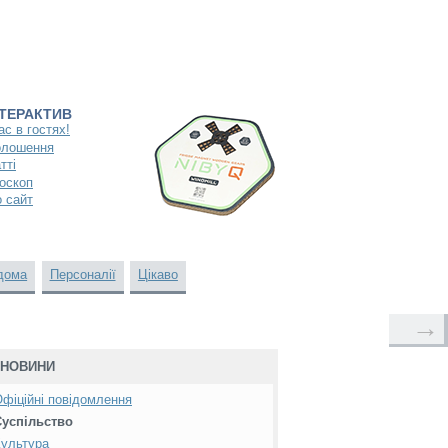
НТЕРАКТИВ
ас в гостях!
олошення
тті
оскоп
 сайт
дома
Персоналії
Цікаво
→
НОВИНИ
фіційні повідомлення
Суспільство
ультура