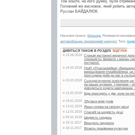
Тож кошти, на його думку, були отримані
Головний же висновок, який робить авто
Руслан БАЙДАЛЮК.
Населені пункти:
Бершадь
Релевантні матеріал
автомобільних перевізників! конкурс!
Теги:
пода
ДИВІТЬСЯ ТАКОЖ В РОЗДІЛІ
ВІДГУКИ
»
15.06.2018
Станція екстреної медичної допо
спеціалісти. Вирвати з міцних с
екстреної.
»
24.03.2018
ПрАТ «Птахокомбінат «Бершадськ
вирощування птицібройлера, це ж
різні години доби до нас в господ
»
03.03.2018
Сьогодні вуличне освітлення–це не
на наших вулицях. І причини – р
доводиться ходити навпомацки,..
»
12.02.2018
Біда приходить у дім, коли на неї
»
19.01.2018
Збулася мрія учнів
»
13.01.2018
Якщо голова на своєму місці
»
12.01.2018
Спасибі за щедрість душі
»
05.01.2018
Щедрість сердець
»
18.11.2017
Віншують лауреати
»
18.11.2017
Вітають працівники культури