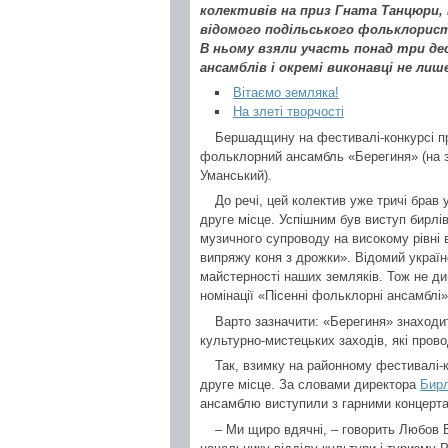
колективів на приз Гната Танцюри, 
відомого подільського фольклорист
В ньому взяли участь понад три д
ансамблів і окремі виконавці не лиш
Вітаємо земляка!
На злеті творчості
Бершадщину на фестивалі-конкурсі п
фольклорний ансамбль «Берегиня» (на 
Уманський).
До речі, цей колектив уже тричі брав
друге місце. Успішним був виступ бирлі
музичного супроводу на високому рівні в
випряжу коня з дрожки». Відомий украї
майстерності наших земляків. Тож не ди
номінації «Пісенні фольклорні ансамблі»
Варто зазначити: «Берегиня» знаходи
культурно-мистецьких заходів, які прово
Так, взимку на районному фестивалі-к
друге місце. За словами директора
Бирл
ансамблю виступили з гарними концертам
– Ми щиро вдячні, – говорить Любов Б