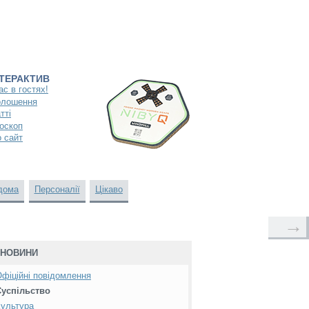
НТЕРАКТИВ
ас в гостях!
олошення
тті
оскоп
 сайт
дома
Персоналії
Цікаво
→
НОВИНИ
фіційні повідомлення
Суспільство
ультура