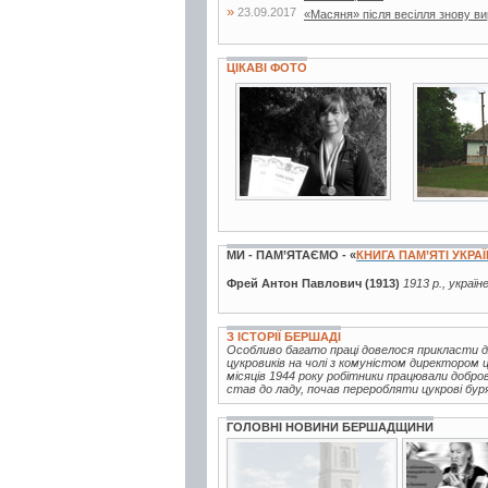
»
23.09.2017
«Масяня» після весілля знову в
ЦІКАВІ ФОТО
2 фото
75 фото
МИ - ПАМ’ЯТАЄМО - «
КНИГА ПАМ’ЯТІ УКРА
Фрей Антон Павлович (1913)
1913 р., україн
З ІСТОРІЇ БЕРШАДІ
Особливо багато праці довелося прикласти 
цукровиків на чолі з комуністом директором 
місяців 1944 року робітники працювали добро
став до ладу, почав переробляти цукрові буряк
ГОЛОВНІ НОВИНИ БЕРШАДЩИНИ