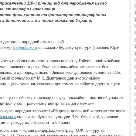
присвячений 110-й річниці від дня народження цього
а, етнографа і краєзнавця.
есятки фольклорних та фольклорно-етнографічних
е з Вінниччини, а й з інших областей України.
редставляв народний аматорський
знімку)
Бирлівського
сільського будинку культури (керівник Юрій
 участь в обласному фольклорному святі у Гайсині, навіть займав
вчан і нинішнього року. Учасники ансамблю «Берегиня» без
иконали дві народні пісні: «Зійшов місяць, зійшов ясний» та «Ой,
нський фольклорист М.К. Дмитренко дав високу оцінку
вно, що їх було нагороджено дипломом за зайняте друге місце в
.
ться у постійному творчому пошуку, ансамбль – постійний учасник
дяться у селі, районному центрі та за його межами.
онкурсі народної творчості «Різдвяне диво» цей колектив теж посів
івського
сільського будинку культури Л.Б. Уманської, учасники
и в громаді на 8 Березня та 9 Травня.
орисівна, – голові райдержадміністрації О.Ф. Снігуру та