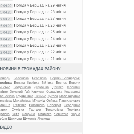
Погода у Бершаді на 29 квітня
29.04.20
Погода у Бершаді на 28 квітня
28.04.20
Погода у Бершаді на 27 квітня
27.04.20
Погода у Бершаді на 26 квітня
26.04.20
Погода у Бершаді на 25 квітня
25.04.20
Погода у Бершаді на 24 квітня
24.04.20
Погода у Бершаді на 23 квітня
23.04.20
Погода у Бершаді на 22 квітня
22.04.20
Погода у Бершаді на 21 квітня
21.04.20
НОВИНИ В ГРОМАДАХ РАЙОНУ
ершадь
Баланівка
Березівка
Берізки-Бершадські
ирлівка
Велика Киріївка
Війтівка
Вовчок
Ворони
инське
Голдашівка
Джулинка
Дяківка
Жорняки
вітне
Зелений Гай
Кавкули
Кидрасівка
Кошаринці
асносілка
Крушинівка
Лісниче
Лугова
Мала Киріївка
ньківка
Михайлівка
М'якохід
Осіївка
Партизанське
оташня
П'ятківка
Романівка
Серебрія
Серединка
авки
Сумівка
Тартаки
Теофилівка
Тернівка
рлівка
Устя
Флорино
Хмарівка
Чернятка
Чорна
ебля
Шляхова
Шумилів
Яланець
ВІДЕО