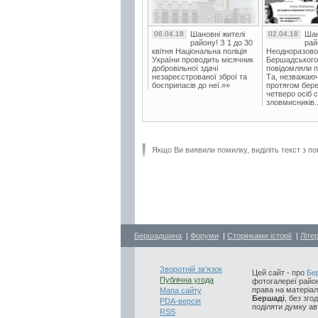
06.04.18
Шановні жителі
02.04.18
Шан
району! З 1 до 30
рай
квітня Національна поліція
Неодноразово
України проводить місячник
Бершадського в
добровільної здачі
повідомляли п
незареєстрованої зброї та
Та, незважаюч
боєприпасів до неї.»»
протягом бере
четверо осіб 
зловмисників..
Якщо Ви виявили помилку, виділіть текст з по
Бершадщина
|
Форуми
|
Сторінками історії
|
Літе
Зворотній зв'язок
Цей сайт - про
Бе
Публічна угода
фотогалереї район
права на матеріал
Мапа сайту
Бершаді
, без зго
PDA-версія
поділяти думку авт
RSS