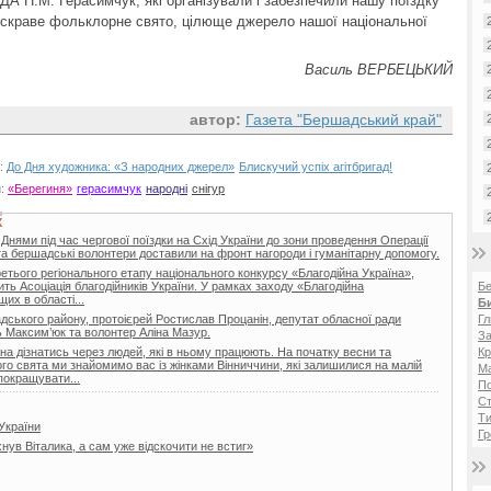
РДА Н.М. Герасимчук, які організували і забезпечили нашу поїздку
яскраве фольклорне свято, цілюще джерело нашої національної
Василь ВЕРБЕЦЬКИЙ
автор:
Газета "Бершадський край"
и:
До Дня художника: «З народних джерел»
Блискучий успіх агітбригад!
и:
«Берегиня»
герасимчук
народні
снігур
Х
 Днями під час чергової поїздки на Схід України до зони проведення Операції
та бершадські волонтери доставили на фронт нагороди і гуманітарну допомогу.
ретього регіонального етапу національного конкурсу «Благодійна Україна»,
ить Асоціація благодійників України. У рамках заходу «Благодійна
Б
их в області...
Б
ського району, протоієрей Ростислав Процанін, депутат обласної ради
Гл
 Максим’юк та волонтер Аліна Мазур.
За
а дізнатись через людей, які в ньому працюють. На початку весни та
Кр
го свята ми знайомимо вас із жінками Вінниччини, які залишилися на малій
Ма
покращувати...
П
Ст
Ти
України
Гр
нув Віталика, а сам уже відскочити не встиг»