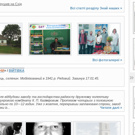
ирушив на Схід
Всі статті розділу
Знай наших
»
9 фото
2 фото
Всі фотогалереї »
ЇНИ
» /
ВІЙТІВКА
ець, селянин. Мобілізований в 1941 р. Рядовий. Загинув 17.01.45.
для відбудови заводу та господарства радгоспу дружному колективу
цукрового комбінату К. П. Казіміровим. Протягом чотирьох з половиною
вільно по 10—12 годин. Уже з жовтня, перекривши заплановані строки, завод
и із...
Читати далі »