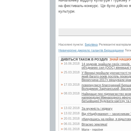
начальнику відділу культури і туризму 
на фестиваль-конкурс. Це було дійсно 
культури.
Населені пункти:
Бирлівка
Релевантні матеріал
Невичерпне джерело талантів Бершадщини
Тег
ДИВІТЬСЯ ТАКОЖ В РОЗДІЛІ
ЗНАЙ НАШИ
»
16.06.2018
14 орденів знайшли своїх героїв.
об’єднаних сил (ООС) вінницькі 
»
25.03.2018
У Вінниці пройшли урочистості т
який багато років поспіль провод
Вінниччина-2017» віншували кращ
»
17.03.2018
повернулися благочинний Бершад
Володимир Зарічанський, Василь
»
08.03.2018
Найкраще про підприємство можн
напередодні Міжнародного жіночо
батьківщині будувати кар’єру та 
»
13.02.2018
За мужність і відвагу
»
13.02.2018
Від «Надбужанки» – захисникам 
»
20.01.2018
«Кинувшись на рейки, я відштовх
»
06.01.2018
Вітаємо земляка!
»
06.01.2018
Мати - героїня