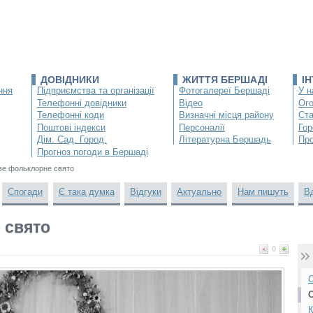
ДОВІДНИКИ
ЖИТТЯ БЕРШАДІ
І
ння
Підприємства та організації
Фотогалереї Бершаді
У н
Телефонні довідники
Відео
Ог
Телефонні коди
Визначні місця району
Ста
Поштові індекси
Персоналії
Гор
Дім. Сад. Город.
Літературна Бершадь
Про
Прогноз погоди в Бершаді
ве фольклорне свято
Спогади
Є така думка
Відгуки
Актуально
Нам пишуть
В
 свято
0
О
К