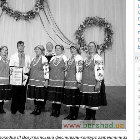
П
П
Р
Н
роходив ІІІ Всеукраїнський фестиваль-конкурс автентичних