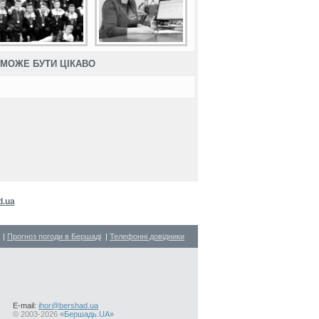
МОЖЕ БУТИ ЦІКАВО
d.ua
|
Прогноз погоди в Бершаді
|
Телефонні довідники
E-mail:
ihor@bershad.ua
©
2003-2026
«Бершадь.UA»