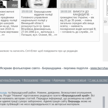
овні жителі
25.03.18
Бершадським
18.03.18
ВИМОГИ ДО
ону!
відділом поліції
КАНДИДАТІВ: –
 працівники
Головного управління
громадянство України; – вік
ідділу поліції
національної поліції у
від 20 до 35 років; – повна
ро шахраїв.
Вінницькій області
загальна середня або вища
и на це, тільки
розшукується гр. Ірина
освіта; – наявність
зня 2018-го
Віталіївна Доможирська,
посвідчення водія категорії В;
стали жертвами
27.04.1996 р.н., жителька с.
– готовність до служби...»»
..»»
Поташні, вул. Осіння, 89,...»»
милкою та натисніть Ctrl+Enter щоб повідомити про це редакцію
Яскраве фольклорне свято - Бершадщина - перлина поділля -
www.bersha
ратурна Бершадь
|
Фотогалереї
|
Новини
|
Довідники
|
Визначні місця
|
У нас в гостях!
ршадь
та бершадський район. Новини, довідники, безкоштовні оголошення,
у. Розділ "Новини" підготовлено редакцією газети
«Бершадський край»
. Всі
и належать авторам статтей. Передрук інформації, що розміщена на сайті
ди адміністрації суворо заборонено. Адміністрація сайту
Бершадь
може не
орів публікацій і не несе відповідальності за авторські матеріали.