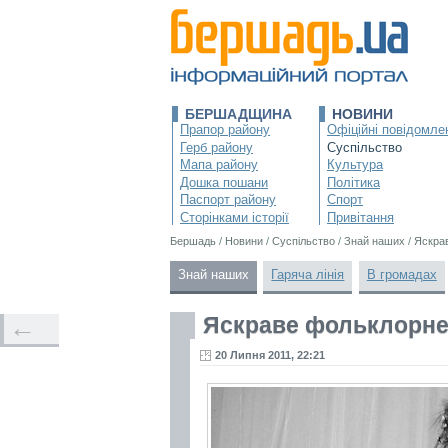
БЕРШАДЩИНА
НОВИНИ
Прапор району
Офіційні повідомле
Герб району
Суспільство
Мапа району
Культура
Дошка пошани
Політика
Паспорт району
Спорт
Сторінками історії
Привітання
Бершадь
/
Новини
/
Суспільство
/
Знай наших
/
Яскра
Знай наших
Гаряча лінія
В громадах
Яскраве фольклорне
←
20 Липня 2011, 22:21