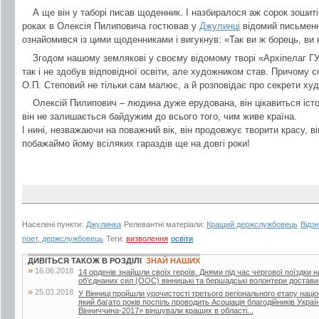
А ще він у таборі писав щоденник. І назбиралося аж сорок зошит
роках в Олексія Пилиповича гостював у
Джулинці
відомий письменн
ознайомився із цими щоденниками і вигукнув: «Так ви ж борець, ви 
Згодом нашому землякові у своєму відомому творі «Архіпелаг ГУ
так і не здобув відповідної освіти, але художником став. Причому 
О.П. Степовий не тільки сам малює, а й розповідає про секрети х
Олексій Пилипович – людина дуже ерудована, він цікавиться істо
він не залишається байдужим до всього того, чим живе країна.
І нині, незважаючи на поважний вік, він продовжує творити красу, ві
побажаймо йому всіляких гараздів ще на довгі роки!
Населені пункти:
Джулинка
Релевантні матеріали:
Кращий держслужбовець
Відз
поет, держслужбовець
Теги:
визволення
освіти
ДИВІТЬСЯ ТАКОЖ В РОЗДІЛІ
ЗНАЙ НАШИХ
»
16.06.2018
14 орденів знайшли своїх героїв. Днями під час чергової поїздки 
об’єднаних сил (ООС) вінницькі та бершадські волонтери достави
»
25.03.2018
У Вінниці пройшли урочистості третього регіонального етапу наці
який багато років поспіль проводить Асоціація благодійників Укра
Вінниччина-2017» віншували кращих в області...