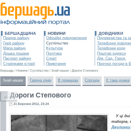
БЕРШАДЩИНА
НОВИНИ
ДОВІДНИКИ
Прапор району
Офіційні повідомлення
Підприємства та ор
Герб району
Суспільство
Телефонні довідни
Мапа району
Культура
Телефонні коди
Дошка пошани
Політика
Поштові індекси
Паспорт району
Спорт
Дім. Сад. Город.
Сторінками історії
Привітання
Прогноз погоди в 
Бершадь
/
Новини
/
Суспільство
/
Знай наших
/
Дороги Степового
Знай наших
Гаряча лінія
В громадах
Спогади
Є така думка
Дороги Степового
←
21 Березня 2012, 23:24
У ці дн
таборів, 
Джулинки