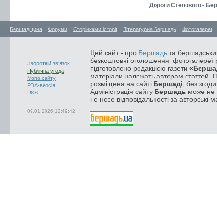
Дороги Степового - Бе
Бершадщина
|
Форуми
|
Сторінками історії
|
Літературна Бершадь
|
Фотогалереї
Цей сайт - про
Бершадь
та бершадський
безкоштовні оголошення, фотогалереї р
Зворотній зв'язок
підготовлено редакцією газети
«Берша
Публічна угода
матеріали належать авторам статтей. 
Мапа сайту
розміщена на сайті
Бершаді
, без згод
PDA-версія
Адміністрація сайту
Бершадь
може не п
RSS
не несе відповідальності за авторські м
09.01.2026 12:49:42