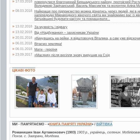
»
17.03.2018
повернулися благочинний Бершадського району, протоієрей Рости
Володимир Зарічанський, Василь Максим’юк та волонтер Аліна М
»
08.03.2018
Найкраще про підприємство можна дізнатись через людей, які в 
напередодні Міжнародного жіночого свята ми знайомимо вас із жі
батьківщині будувати кар’єру та покращувати...
»
13.02.2018
За мужність і відвагу
»
13.02.2018
Від «Надбужанки» – захисникам України
»
20.01.2018
«Кинувшись на рейки, я відштовхнув Віталика, а сам уже відскочи
»
06.01.2018
Вітаємо земляка!
»
06.01.2018
Мати - героїня
»
23.09.2017
«Масяня» після весілля знову вирушив на Схід
ЦІКАВІ ФОТО
7 фото
13 фото
2 фото
МИ - ПАМ’ЯТАЄМО - «
КНИГА ПАМ’ЯТІ УКРАЇНИ
» /
ВІЙТІВКА
Романишин Іван Артамонович (1903)
1903 р., українець, селянин. Мобілізова
Похов. с. Загорани, Молдова.