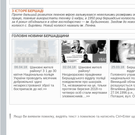
З ІСТОРІЇ БЕРШАДІ
Проте дальший розвиток певною мірою гальмувався невеликими розмірами г
працю, повніше використати техніку й кадри, в 1950 році бершадські колгоспи
за 4 роки» об'єдналися в одне господарство — ім. Будьонного. Згодом до но
колгосп с. Бирлівки. Новий колгосп назвали ім. Леніна.
ГОЛОВНІ НОВИНИ БЕРШАДЩИНИ
06.04.18
Шановні жителі
02.04.18
Шановні жителі
25.03.18
Берш
району! З 1 до 30
району!
відді
квітня Національна поліція
Неодноразово працівники
Головного упра
України проводить місячник
Бершадського відділу поліції
національної пол
добровільної здачі
повідомляли про шахраїв.
Вінницькій обла
незареєстрованої зброї та
Та, незважаючи на це, тільки
розшукується гр
боєприпасів до неї.»»
протягом березня 2018-го
Віталіївна Домо
четверо осіб стали жертвами
27.04.1996 р.н.,
зловмисників....»»
Поташні, вул. Ос
Якщо Ви виявили помилку, виділіть текст з помилкою та натисніть Ctrl+Enter щ