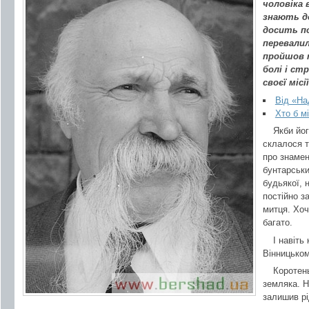
чоловіка 
знають до
досить по
перевалил
пройшов 
болі і ст
своєї місі
Від «На
Хто б м
Якби йо
склалося т
про знамен
бунтарськи
будьякої, 
постійно з
митця. Хоч
багато.
І навіть
Вінницько
Коротен
земляка. Н
залишив рі