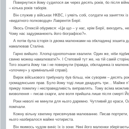
Повернутися йому судилося аж через десять років, бо після війн
– кілька років таборів.
Він служив у військах НКВС, і уявіть собі, солдати на заняттях і
«видатного полководця» Лаврентія Берії.
Якось Олексій обурився: «Це що – у нас, крім Берії, виходить, 
Чому нас задурманюють його біографією?».
А потім була історія із двома малюнками на обкладинці зошита дл
намалював Сталіна.
Гарно вийшло. Хлопці-однополчани хвалили. Один же, ніби підби
свиню можеш намалювати?». І Степовий тут же, на тій самій сторінці
Того зошита йому так і не повернули (правда, обкладинка із малюн
«злочину» у кримінальній справі).
Вирок військового трибуналу був більш, ніж суворим – десять рокі
громадянських прав. Було йому тоді лише двадцять три… Майже п’я
прикру помилку і несправедливість виправлять. Тому всіма можли
визволення – писав скарги, але воля прийшла лише після смерті Й
Роки неволі не минули для нього даремно. Чутливий до краси, Оле
помічали.
Кожну вільну хвилину присвячував малюванню. Писав портрети, п
нього назбиралося майже чотириста.
Він якимось чудом виніс їх із зони. Нині його малюнки зберігают