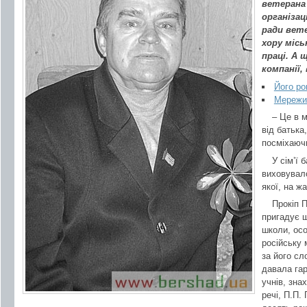
ветерана 
організац
ради вете
хору місь
праці. А 
компанії,
Його ро
Мережив
– Це в 
від батька
посміхаюч
У сім’ї 
виховувало
якої, на ж
Прокіп 
пригадує ш
школи, осо
російську 
за його сл
давала гар
учнів, зна
речі, П.П.