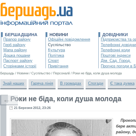
БЕРШАДЩИНА
НОВИНИ
ДОВІДНИКИ
Прапор району
Офіційні повідомлення
Підприємства та ор
Герб району
Суспільство
Телефонні довідни
Мапа району
Культура
Телефонні коди
Дошка пошани
Політика
Поштові індекси
Паспорт району
Спорт
Дім. Сад. Город.
Сторінками історії
Привітання
Прогноз погоди в 
Бершадь
/
Новини
/
Суспільство
/
Персоналії
/
Роки не біда, коли душа молода
Знай наших
Гаряча лінія
В громадах
Спогади
Є така думка
Роки не біда, коли душа молода
←
21 Березня 2012, 23:26
Прокопа
бере акт
району, 