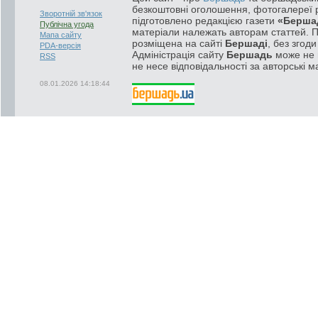
безкоштовні оголошення, фотогалереї р
Зворотній зв'язок
підготовлено редакцією газети
«Берша
Публічна угода
матеріали належать авторам статтей. 
Мапа сайту
розміщена на сайті
Бершаді
, без згод
PDA-версія
Адміністрація сайту
Бершадь
може не п
RSS
не несе відповідальності за авторські м
08.01.2026 14:18:44