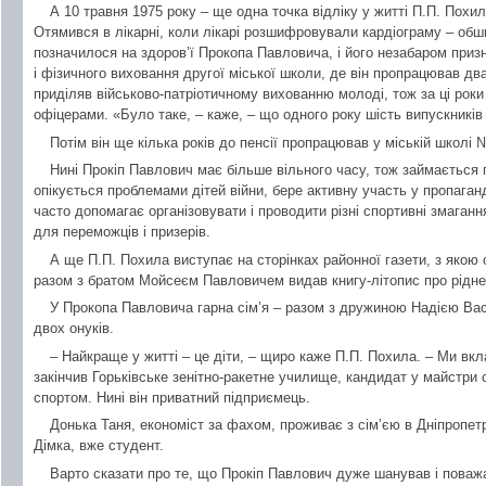
А 10 травня 1975 року – ще одна точка відліку у житті П.П. Похили
Отямився в лікарні, коли лікарі розшифровували кардіограму – обш
позначилося на здоров’ї Прокопа Павловича, і його незабаром приз
і фізичного виховання другої міської школи, де він пропрацював дв
приділяв військово-патріотичному вихованню молоді, тож за ці роки
офіцерами. «Було таке, – каже, – що одного року шість випускникі
Потім він ще кілька років до пенсії пропрацював у міській школі 
Нині Прокіп Павлович має більше вільного часу, тож займається па
опікується проблемами дітей війни, бере активну участь у пропаганд
часто допомагає організовувати і проводити різні спортивні змаганн
для переможців і призерів.
А ще П.П. Похила виступає на сторінках районної газети, з якою с
разом з братом Мойсеєм Павловичем видав книгу-літопис про рідне
У Прокопа Павловича гарна сім’я – разом з дружиною Надією Вас
двох онуків.
– Найкраще у житті – це діти, – щиро каже П.П. Похила. – Ми вкл
закінчив Горьківське зенітно-ракетне училище, кандидат у майстри 
спортом. Нині він приватний підприємець.
Донька Таня, економіст за фахом, проживає з сім’єю в Дніпропетр
Дімка, вже студент.
Варто сказати про те, що Прокіп Павлович дуже шанував і поважав