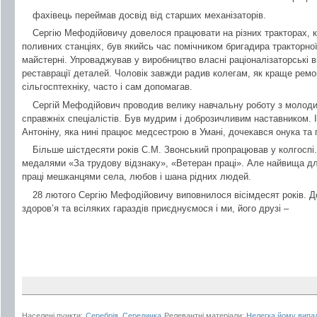
фахівець переймав досвід від старших механізаторів.
Сергію Мефодійовичу довелося працювати на різних тракторах, 
поливних станціях, був якийсь час помічником бригадира тракторно
майстерні. Упроваджував у виробництво власні раціоналізаторські 
реставрації деталей. Чоловік завжди радив колегам, як краще ремо
сільгосптехніку, часто і сам допомагав.
Сергій Мефодійович проводив велику навчальну роботу з молод
справжніх спеціалістів. Був мудрим і доброзичливим наставником.
Антоніну, яка нині працює медсестрою в Умані, дочекався онука та 
Більше шістдесяти років С.М. Звонський пропрацював у колгоспі
медалями «За трудову відзнаку», «Ветеран праці». Але найвища для
праці мешканцями села, любов і шана рідних людей.
28 лютого Сергію Мефодійовичу виповнилося вісімдесят років. До
здоров’я та всіляких гараздів приєднуємося і ми, його друзі –
Населені пункти:
Серебрія
,
Серединка
Релевантні матеріали:
Нелегка йому випа