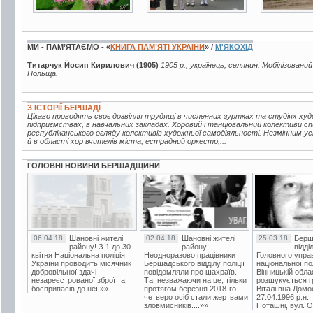
МИ - ПАМ’ЯТАЄМО - «
КНИГА ПАМ’ЯТІ УКРАЇНИ
» /
М'ЯКОХІД
Титарчук Йосип Кирилович (1905)
1905 р., українець, селянин. Мобілізований
Польща.
З ІСТОРІЇ БЕРШАДІ
Цікаво проводять своє дозвілля трудящі в численних гуртках та студіях худож
підприємствах, в навчальних закладах. Хоровий і танцювальний колективи 
республіканського огляду колективів художньої самодіяльності. Незмінним ус
й в області хор вчителів міста, естрадний оркестр,...
ГОЛОВНІ НОВИНИ БЕРШАДЩИНИ
06.04.18
Шановні жителі
02.04.18
Шановні жителі
25.03.18
Берш
району! З 1 до 30
району!
відді
квітня Національна поліція
Неодноразово працівники
Головного упра
України проводить місячник
Бершадського відділу поліції
національної пол
добровільної здачі
повідомляли про шахраїв.
Вінницькій обла
незареєстрованої зброї та
Та, незважаючи на це, тільки
розшукується гр
боєприпасів до неї.»»
протягом березня 2018-го
Віталіївна Домо
четверо осіб стали жертвами
27.04.1996 р.н.,
зловмисників....»»
Поташні, вул. Ос