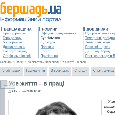
БЕРШАДЩИНА
НОВИНИ
ДОВІДНИКИ
Прапор району
Офіційні повідомлення
Підприємства та ор
Герб району
Суспільство
Телефонні довідни
Мапа району
Культура
Телефонні коди
Дошка пошани
Політика
Поштові індекси
Паспорт району
Спорт
Дім. Сад. Город.
Сторінками історії
Привітання
Прогноз погоди в 
Бершадь
/
Новини
/
Суспільство
/
Персоналії
/
Усе життя – в праці
Знай наших
Гаряча лінія
В громадах
Спогади
Є така думка
Усе життя – в праці
←
4 Березня 2018, 09:00
У м
поваж
– Сер