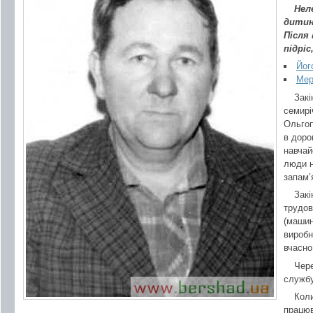
Нел
дитин
Після 
підріс
Йог
Мер
Закі
семирі
Ольгоп
в доро
навчай
люди н
запам’
Закі
трудов
(машин
виробн
вчасно
Чере
службу
Коли
працюв