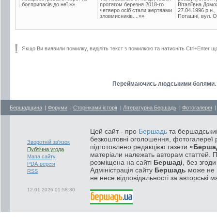
боєприпасів до неї.»»
протягом березня 2018-го
Віталіївна Домо
четверо осіб стали жертвами
27.04.1996 р.н.,
зловмисників....»»
Поташні, вул. Ос
Якщо Ви виявили помилку, виділіть текст з помилкою та натисніть Ctrl+Enter щ
Переймаючись людськими болями… -
Бершадщина
|
Форуми
|
Сторінками історії
|
Літературна Бершадь
|
Фотогалереї
Цей сайт - про
Бершадь
та бершадський
безкоштовні оголошення, фотогалереї р
Зворотній зв'язок
підготовлено редакцією газети
«Берша
Публічна угода
матеріали належать авторам статтей. 
Мапа сайту
розміщена на сайті
Бершаді
, без згод
PDA-версія
Адміністрація сайту
Бершадь
може не п
RSS
не несе відповідальності за авторські м
12.01.2026 01:58:30