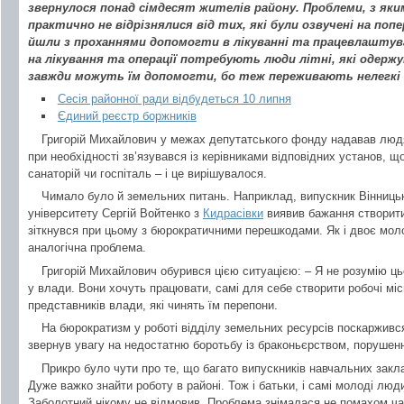
звернулося понад сімдесят жителів району. Проблеми, з яки
практично не відрізнялися від тих, які були озвучені на поп
йшли з проханнями допомогти в лікуванні та працевлаштува
на лікування та операції потребують люди літні, які одержую
завжди можуть їм допомогти, бо теж переживають нелегкі 
Сесія районної ради відбудеться 10 липня
Єдиний реєстр боржників
Григорій Михайлович у межах депутатського фонду надавав люд
при необхідності зв’язувався із керівниками відповідних установ, щ
санаторій чи госпіталь – і це вирішувалося.
Чимало було й земельних питань. Наприклад, випускник Вінницьк
університету Сергій Войтенко з
Кидрасівки
виявив бажання створит
зіткнувся при цьому з бюрократичними перешкодами. Як і двоє мол
аналогічна проблема.
Григорій Михайлович обурився цією ситуацією: – Я не розумію ц
у влади. Вони хочуть працювати, самі для себе створити робочі міс
представників влади, які чинять їм перепони.
На бюрократизм у роботі відділу земельних ресурсів поскарживс
звернув увагу на недостатню боротьбу із браконьєрством, порушен
Прикро було чути про те, що багато випускників навчальних зак
Дуже важко знайти роботу в районі. Тож і батьки, і самі молоді люди
Заболотний нікому не відмовив. Проблема знімалася не помахом чар