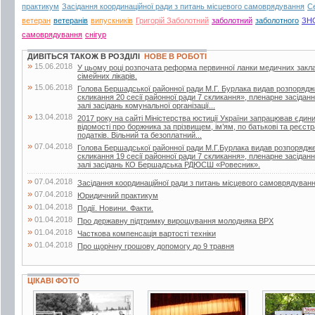
практикум
Засідання координаційної ради з питань місцевого самоврядування
Се
ветеран
ветеранів
випускників
Григорій Заболотний
заболотний
заболотного
ЗН
самоврядування
снігур
ДИВІТЬСЯ ТАКОЖ В РОЗДІЛІ
НОВЕ В РОБОТІ
»
15.06.2018
У цьому році розпочата реформа первинної ланки медичних закла
сімейних лікарів.
»
15.06.2018
Голова Бершадської районної ради М.Г. Бурлака видав розпорядж
скликання 20 сесії районної ради 7 скликання», пленарне засіданн
залі засідань комунальної організації...
»
13.04.2018
2017 року на сайті Міністерства юстиції України запрацював єдин
відомості про боржника за прізвищем, ім’ям, по батькові та реєс
податків. Вільний та безоплатний...
»
07.04.2018
Голова Бершадської районної ради М.Г.Бурлака видав розпорядже
скликання 19 сесії районної ради 7 скликання», пленарне засіданн
залі засідань КО Бершадська РДЮСШ «Ровесник».
»
07.04.2018
Засідання координаційної ради з питань місцевого самоврядуван
»
07.04.2018
Юридичний практикум
»
01.04.2018
Події. Новини. Факти.
»
01.04.2018
Про державну підтримку вирощування молодняка ВРХ
»
01.04.2018
Часткова компенсація вартості техніки
»
01.04.2018
Про щорічну грошову допомогу до 9 травня
ЦІКАВІ ФОТО
2 фото
5 фото
31 фото