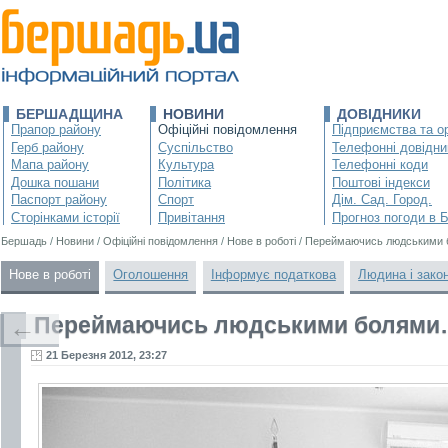
БЕРШАДЩИНА
НОВИНИ
ДОВІДНИКИ
Прапор району
Офіційні повідомлення
Підприємства та ор
Герб району
Суспільство
Телефонні довідни
Мапа району
Культура
Телефонні коди
Дошка пошани
Політика
Поштові індекси
Паспорт району
Спорт
Дім. Сад. Город.
Сторінками історії
Привітання
Прогноз погоди в 
Бершадь
/
Новини
/
Офіційні повідомлення
/
Нове в роботі
/
Переймаючись людськими
Нове в роботі
Оголошення
Інформує податкова
Людина і зако
Переймаючись людськими болям
←
21 Березня 2012, 23:27