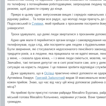
по телефону з потенційними роботодавцями, запрошував людину при
резюме, щоб довести справу до кінця.
Прикро в цьому одне: випускникам вищих і середніх навчальних 
рідному районі… Та попри все радує, що молоді люди прагнуть до з
Подосовський із
Сумівки
, який прийшов з проханням посприяти йом
університет.
Трохи здивувало, що деякі люди зверталися з проханням допомо
Адже цим мали б перейнятися органи влади і самоврядування на 
телефонував, куди слід, аби посприяти цим людям з будівельними
Були звернення, які стосувалися недосконалого пенсійного законо
тридцяти років, а в людини, яка працювала чи не вдвічі менше, пен
у мене, – сказала одна жінка, – і з мене люди сміються, мовляв, чи
Звичайно, такі питання депутат не в силі розв’язати сам, але у дея
ситуацію на користь людини. І це повинні зробити відповідні служби
Дуже здивувало, що в
Осіївці
практично ніякої допомоги не одер
Артемівна Хмарук.
Григорій Заболотний
видав їй максимально можли
кожен прийом. Знаю, що час від часу цій жінці допомагає районна сп
місці?
На прийомі були присутні голови райради Михайло Бурлака, райд
міський голова Михайло Кольченко, керівники установ. Вони тримат
громадян.