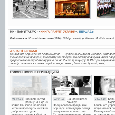
МИ - ПАМ’ЯТАЄМО - «
КНИГА ПАМ’ЯТІ УКРАЇНИ
» /
БЕРШАДЬ
Файвелюкес Юхим Натанович (1914)
1914 р., єврей, робітник. Мобілізований
З ІСТОРІЇ БЕРШАДІ
Найбільше Бершадське підприємство — цукровий комбінат. Завдяки комплексн
технологічних процесів, широкому застосуванню електродвигунів, після спор
цукрокомбінат виробляє щорічно понад 2 млн. цнт цукру. В 1971 році тут пра
заводу славиться своїми трудовими успіхами, більшість бригад, змін,...
ГОЛОВНІ НОВИНИ БЕРШАДЩИНИ
06.04.18
Шановні жителі
02.04.18
Шановні жителі
25.03.18
Берш
району! З 1 до 30
району!
відді
квітня Національна поліція
Неодноразово працівники
Головного упра
України проводить місячник
Бершадського відділу поліції
національної пол
добровільної здачі
повідомляли про шахраїв.
Вінницькій обла
незареєстрованої зброї та
Та, незважаючи на це, тільки
розшукується гр