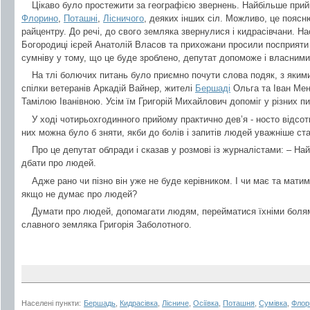
Цікаво було простежити за географією звернень. Найбільше при
Флорино
,
Поташні
,
Лісничого
, деяких інших сіл. Можливо, це поясн
райцентру. До речі, до свого земляка звернулися і кидрасівчани. Н
Богородиці ієрей Анатолій Власов та прихожани просили посприяти
сумніву у тому, що це буде зроблено, депутат допоможе і власним
На тлі болючих питань було приємно почути слова подяк, з яким
спілки ветеранів Аркадій Вайнер, жителі
Бершаді
Ольга та Іван Мен
Тамілою Іванівною. Усім їм Григорій Михайлович допоміг у різних п
У ході чотирьохгодинного прийому практично дев’я - носто відсотк
них можна було б зняти, якби до болів і запитів людей уважніше ста
Про це депутат облради і сказав у розмові із журналістами: – Най
дбати про людей.
Адже рано чи пізно він уже не буде керівником. І чи має та матим
якщо не думає про людей?
Думати про людей, допомагати людям, перейматися їхніми болям
славного земляка Григорія Заболотного.
Населені пункти:
Бершадь
,
Кидрасівка
,
Лісниче
,
Осіївка
,
Поташня
,
Сумівка
,
Флор