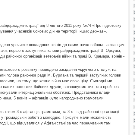
райдержадміністрації від 8 лютого 2011 року №74 «Про підготовку
вання учасників бойових дій на території інших держав»,
ведено урочисте покладання квітів до пам»ятника воїнам - афганцям
аки, першого заступника голови райдержадміністрації В. Оркуша,
и районної організації ветеранів війни та праці В. Крамара, воїнів -
промислового розвитку проведено засідання «круглого столу», на
али голова районної ради М. Бурлака та перший заступник голови
осили, на тому, що кожна війна має свою ціну. Сьогодні ми
ю наших полеглих бойових друзів, вшановуємо тих, хто пройшов
конували інтернаціональний обов'язок. Представники влади
 неба. 5 воїнів – афганців було нагороджено грамотами
 також 3-х афганців грамотами, та 3-х - від районної організації
ть у громадській роботі з молоддю. Присутні мали можливість
одії, що відбувалися у Афганістані за час перебування там