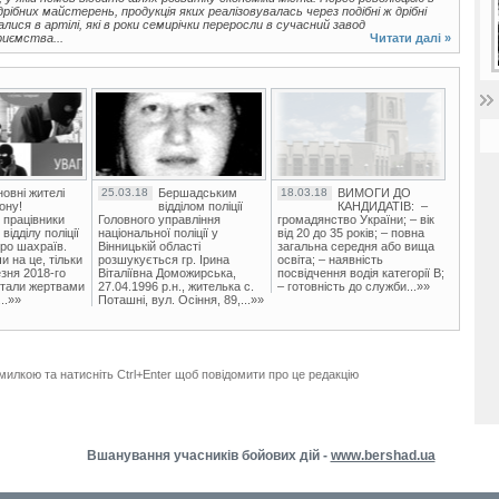
ібних майстерень, продукція яких реалізовувалась через подібні ж дрібні
лися в артілі, які в роки семирічки переросли в сучасний завод
риємства...
Читати далі »
овні жителі
25.03.18
Бершадським
18.03.18
ВИМОГИ ДО
ону!
відділом поліції
КАНДИДАТІВ: –
 працівники
Головного управління
громадянство України; – вік
ідділу поліції
національної поліції у
від 20 до 35 років; – повна
ро шахраїв.
Вінницькій області
загальна середня або вища
и на це, тільки
розшукується гр. Ірина
освіта; – наявність
зня 2018-го
Віталіївна Доможирська,
посвідчення водія категорії В;
стали жертвами
27.04.1996 р.н., жителька с.
– готовність до служби...»»
..»»
Поташні, вул. Осіння, 89,...»»
милкою та натисніть Ctrl+Enter щоб повідомити про це редакцію
Вшанування учасників бойових дій -
www.bershad.ua