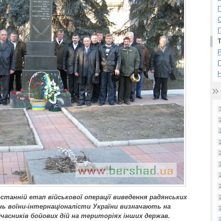
П
П
Р
Н
станній етап військової операції виведення радянських
ень воїни-інтернаціоналісти України визначають на
часників бойових дій на територіях інших держав.