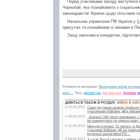
Перед учасниками заходу виступила н
Чорнобай, яка познайомила з соціальним
законодавстві України щодо пільгових к
Начальник управління ПФ України у
Б
присутніх та познайомив зі змінами в Пе
Захід закінчився концертом, підготов
Релевантні матеріали:
Вшанували воїнів-інтернац
жить…
Теги:
афганістан
Афганістану
бурлака
в
ДИВІТЬСЯ ТАКОЖ В РОЗДІЛІ
ВІЙНА В АФГ
»
03.03.2013
Саме під такою назвою пройшло в 
учасниками бойових дій в Афганіс
»
03.03.2013
Близько 160 тисяч призваних з У
не повернулися до рідного дому з 
»
01.03.2013
Минулої п’ятниці, 15 лютого, в 
учасників бойових дій на територі
музичної школи імені Р.А....
»
28.02.2013
З часів Другої світової у війнах 