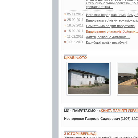
інтернаціональний обов’язок. 15
тривала і тяжка...
»
05.11.2012
Його вже серед нас нема, йому 
»
25.02.2011
Вшанували воїнів-інтернаціоналіс
»
18.02.2011
Пам'ятаймо подвиг побратимів
»
15.02.2011
Вшанування учасників бойових д
»
11.02.2011
Життя, обірване Афганом…
»
11.02.2011
Карибські події - незабутні
ЦІКАВІ ФОТО
6 фото
11 фото
МИ - ПАМ’ЯТАЄМО - «
КНИГА ПАМ’ЯТІ УКРА
Несторенко Гаврило Сидорович (1907)
1907
З ІСТОРІЇ БЕРШАДІ
Характерною є історія заводу металовиробів,