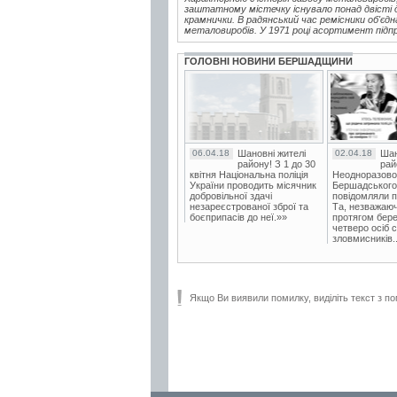
заштатному містечку існувало понад двісті др
крамнички. В радянський час ремісники об'єдна
металовиробів. У 1971 році асортимент підп
ГОЛОВНІ НОВИНИ БЕРШАДЩИНИ
06.04.18
Шановні жителі
02.04.18
Шан
району! З 1 до 30
рай
квітня Національна поліція
Неодноразово
України проводить місячник
Бершадського в
добровільної здачі
повідомляли п
незареєстрованої зброї та
Та, незважаюч
боєприпасів до неї.»»
протягом бере
четверо осіб 
зловмисників..
Якщо Ви виявили помилку, виділіть текст з по