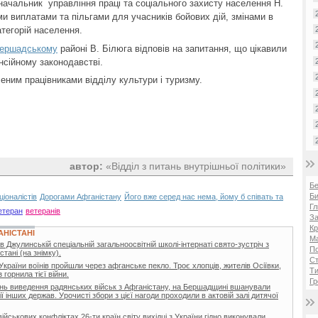
ачальник управління праці та соціального захисту населення Н.
и виплатами та пільгами для учасників бойових дій, змінами в
атегорій населення.
ершадському
районі В. Білюга відповів на запитання, що цікавили
нсійному законодавстві.
леним працівниками відділу культури і туризму.
автор:
«Відділ з питань внутрішньої політики»
Б
Би
іоналістів
Дорогами Афганістану
Його вже серед нас нема, йому б співать та
Гл
етеран
ветеранів
За
Кр
АНІСТАНІ
Ма
Джулинській спеціальній загальноосвітній школі-інтернаті свято-зустріч з
П
тані (на знімку).
Ст
країни воїнів пройшли через афганське пекло. Троє хлопців, жителів Осіївки,
Ти
горнила тієї війни.
Гр
День виведення радянських військ з Афганістану, на Бершадщині вшанували
ї інших держав. Урочисті збори з цієї нагоди проходили в актовій залі дитячої
і військових конфліктах 26-ти країн світу вихідці з України гідно виконували