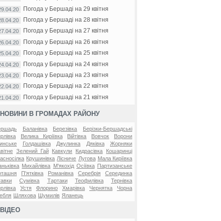
Погода у Бершаді на 29 квітня
29.04.20
Погода у Бершаді на 28 квітня
28.04.20
Погода у Бершаді на 27 квітня
27.04.20
Погода у Бершаді на 26 квітня
26.04.20
Погода у Бершаді на 25 квітня
25.04.20
Погода у Бершаді на 24 квітня
24.04.20
Погода у Бершаді на 23 квітня
23.04.20
Погода у Бершаді на 22 квітня
22.04.20
Погода у Бершаді на 21 квітня
21.04.20
НОВИНИ В ГРОМАДАХ РАЙОНУ
ершадь
Баланівка
Березівка
Берізки-Бершадські
рлівка
Велика Киріївка
Війтівка
Вовчок
Ворони
инське
Голдашівка
Джулинка
Дяківка
Жорняки
вітне
Зелений Гай
Кавкули
Кидрасівка
Кошаринці
асносілка
Крушинівка
Лісниче
Лугова
Мала Киріївка
ньківка
Михайлівка
М'якохід
Осіївка
Партизанське
оташня
П'ятківка
Романівка
Серебрія
Серединка
авки
Сумівка
Тартаки
Теофилівка
Тернівка
рлівка
Устя
Флорино
Хмарівка
Чернятка
Чорна
ебля
Шляхова
Шумилів
Яланець
ВІДЕО