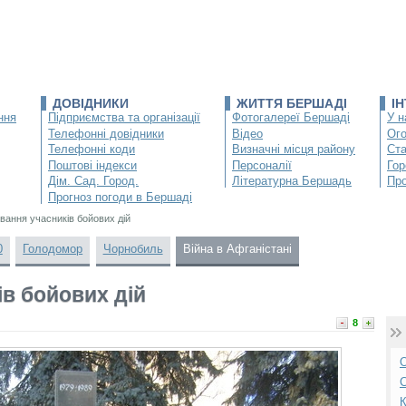
ДОВІДНИКИ
ЖИТТЯ БЕРШАДІ
І
ння
Підприємства та організації
Фотогалереї Бершаді
У н
Телефонні довідники
Відео
Ог
Телефонні коди
Визначні місця району
Ста
Поштові індекси
Персоналії
Гор
Дім. Сад. Город.
Літературна Бершадь
Про
Прогноз погоди в Бершаді
ання учасників бойових дій
0
Голодомор
Чорнобиль
Війна в Афганістані
в бойових дій
8
О
С
К