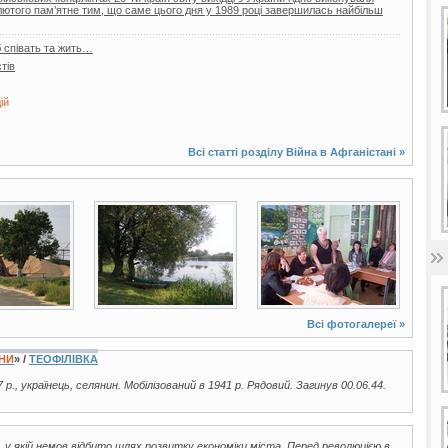
 лютого пам’ятне тим, що саме цього дня у 1989 році завершилась найбільш
б співать та жить…
тів
ій
Всі статті розділу
Війна в Афганістані
»
25 фото
3 фото
Всі фотогалереї »
ЇНИ
» /
ТЕОФІЛІВКА
 р., українець, селянин. Мобілізований в 1941 р. Рядовий. Загинув 00.06.44.
 у якій немов відбито шлях розвитку економіки міста. Перед революцією в