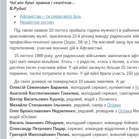
Чиї він душі зранив і скалічив…
В.Рудий
Афганістан – ти серця мого біль
Незабутня зустріч
Під такою назвою 10 лютого пройшла година мужності в районно
краєзнавчому музеї, присвячена 22-й річниці виводу радянських вій
професійно-технічної школи (1курс, 58 гр.). На масовий захід був
підполковник, учасник воєнних дій в Афганістані.
15 лютого 1989 року, для радянських військових закінчилася афга
Цієї миті чекали мільйони. Хтось – з радістю, хтось з болем, а хто
десятки тисяч учасників війни. У цій війні загинуло більше 15 тисяч
поранено, тисячі потрапили в полон. У цій війні брали участь 150 
До своїх домівок не повернулися 10 наших земляків. А це:
Олексій Семенович Баранюк
, молодший сержант, кулеметник з
К
Анатолій Костянтинович Гомелюк,
молодший сержант, санітарний 
Віктор Васильович Кушнір,
рядовий, водій з Лісничого
Михайло Степанович Ільченко
, рядовий, сапер з
Осіївки
Олег Броніславович Недзеленко,
рядовий, розвідник з
Осіївки
Мих
водій зОсіївки
Василь Іванович Ободнюк,
молодший сержант, командир бойової 
Олександр Петрович Пацар,
сержант, командир відділення з Берш
Григорій Миколайович Пелих,
молодший сержант, вожатий карауль