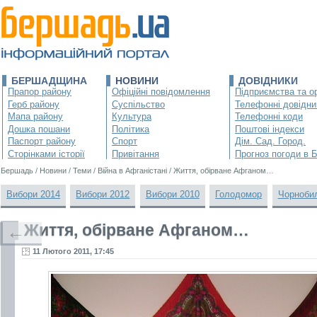
БЕРШАДЩИНА
НОВИНИ
ДОВІДНИКИ
Прапор району
Офіційні повідомлення
Підприємства та ор
Герб району
Суспільство
Телефонні довідни
Мапа району
Культура
Телефонні коди
Дошка пошани
Політика
Поштові індекси
Паспорт району
Спорт
Дім. Сад. Город.
Сторінками історії
Привітання
Прогноз погоди в 
Бершадь
/
Новини
/
Теми
/
Війна в Афганістані
/
Життя, обірване Афганом…
Вибори 2014
Вибори 2012
Вибори 2010
Голодомор
Чорноби
Життя, обірване Афганом…
←
11 Лютого 2011, 17:45