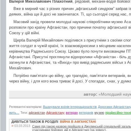
Валерій Миколайович Плахотний
, рядовий, механік-водій бойово
Вже в мирний час з різних причин „афганський синдром” забрав із
деяких, війна ще й досі не закінчилася. Ті, що сьогодні серед нас
Масовий захід провели молодші наукові співробітники музею Асау
розповіли про країну Афганістан, про причини початку афганської в
Союзу у цій війні.
Щерба Валерій Михайлович поділився з присутніми з своїми спога
життя солдат в чужій країні, їх взаємовідносини з місцевим населе
керівництва Радянського Союзу. Цікаво було почути вихованцям ПТ
Афганістані. Присутні проглянули відеоролики «Афганістан - біль д
загинули в Афганістані, та «Вихід» про вивід радянських військ з А
Михайлович.
Потрібно пам’ятати цю війну, цю трагедію, пам’ятати ветеранів, 
через війну, і для кого вона триває й досі. У спогадах, снах, у думк
автор:
«Молодший науко
Релевантні матеріали:
Вшанували воїнів-інтернаціоналістів
Дорогами Афганістан
жить…
Теги:
афганістан
Афганістану
ветеран
ветеранів
музею
професійно-техні
ДИВІТЬСЯ ТАКОЖ В РОЗДІЛІ
ВІЙНА В АФГАНІСТАНІ
»
03.03.2013
Саме під такою назвою пройшло в Джулинській спеціальній загально
учасниками бойових дій в Афганістані (на знімку).