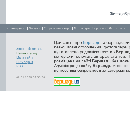
Життя, обі
Бершадщина
|
Форуми
|
Сторінками історії
|
Літературна Бершадь
|
Фотогалереї
Цей сайт - про
Бершадь
та бершадський
безкоштовні оголошення, фотогалереї р
Зворотній зв'язок
підготовлено редакцією газети
«Берша
Публічна угода
матеріали належать авторам статтей. 
Мапа сайту
розміщена на сайті
Бершаді
, без згод
PDA-версія
Адміністрація сайту
Бершадь
може не п
RSS
не несе відповідальності за авторські м
09.01.2026 04:38:36