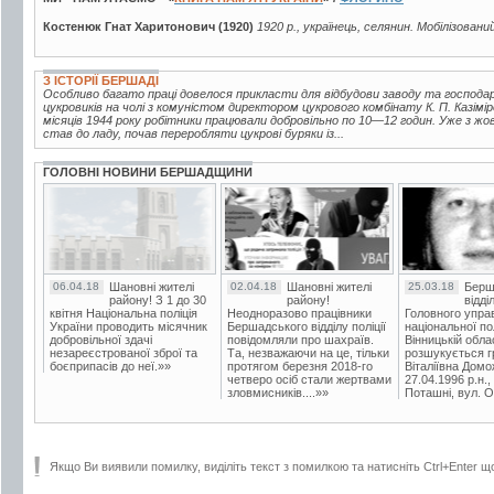
Костенюк Гнат Харитонович (1920)
1920 р., українець, селянин. Мобілізовани
З ІСТОРІЇ БЕРШАДІ
Особливо багато праці довелося прикласти для відбудови заводу та господ
цукровиків на чолі з комуністом директором цукрового комбінату К. П. Казі
місяців 1944 року робітники працювали добровільно по 10—12 годин. Уже з жо
став до ладу, почав переробляти цукрові буряки із...
ГОЛОВНІ НОВИНИ БЕРШАДЩИНИ
06.04.18
Шановні жителі
02.04.18
Шановні жителі
25.03.18
Берш
району! З 1 до 30
району!
відді
квітня Національна поліція
Неодноразово працівники
Головного упра
України проводить місячник
Бершадського відділу поліції
національної пол
добровільної здачі
повідомляли про шахраїв.
Вінницькій обла
незареєстрованої зброї та
Та, незважаючи на це, тільки
розшукується гр
боєприпасів до неї.»»
протягом березня 2018-го
Віталіївна Домо
четверо осіб стали жертвами
27.04.1996 р.н.,
зловмисників....»»
Поташні, вул. Ос
Якщо Ви виявили помилку, виділіть текст з помилкою та натисніть Ctrl+Enter щ