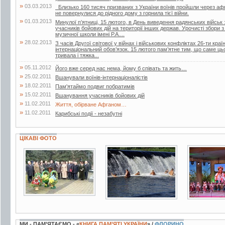
»
03.03.2013
Близько 160 тисяч призваних з України воїнів пройшли через афга
не повернулися до рідного дому з горнила тієї війни.
»
01.03.2013
Минулої п’ятниці, 15 лютого, в День виведення радянських війсь
учасників бойових дій на території інших держав. Урочисті збори з 
музичної школи імені Р.А....
»
28.02.2013
З часів Другої світової у війнах і військових конфліктах 26-ти краї
інтернаціональний обов’язок. 15 лютого пам’ятне тим, що саме ць
тривала і тяжка...
»
05.11.2012
Його вже серед нас нема, йому б співать та жить…
»
25.02.2011
Вшанували воїнів-інтернаціоналістів
»
18.02.2011
Пам'ятаймо подвиг побратимів
»
15.02.2011
Вшанування учасників бойових дій
»
11.02.2011
Життя, обірване Афганом…
»
11.02.2011
Карибські події - незабутні
ЦІКАВІ ФОТО
14 фото
4 фото
13 фото
МИ - ПАМ’ЯТАЄМО - «
КНИГА ПАМ’ЯТІ УКРАЇНИ
» /
ФЛОРИНО