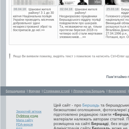
06.04.18
Шановні жителі
02.04.18
Шановні жителі
25.03.18
Берш
району! З 1 до 30
району!
відді
квітня Національна поліція
Неодноразово працівники
Головного упра
України проводить місячник
Бершадського відділу поліції
національної пол
добровільної здачі
повідомляли про шахраїв.
Вінницькій обла
незареєстрованої зброї та
Та, незважаючи на це, тільки
розшукується гр
боєприпасів до неї.»»
протягом березня 2018-го
Віталіївна Домо
четверо осіб стали жертвами
27.04.1996 р.н.,
зловмисників....»»
Поташні, вул. Ос
Якщо Ви виявили помилку, виділіть текст з помилкою та натисніть Ctrl+Enter щ
Пам'ятаймо п
Бершадщина
|
Форуми
|
Сторінками історії
|
Літературна Бершадь
|
Фотогалереї
Цей сайт - про
Бершадь
та бершадський
безкоштовні оголошення, фотогалереї р
Зворотній зв'язок
підготовлено редакцією газети
«Берша
Публічна угода
матеріали належать авторам статтей. 
Мапа сайту
розміщена на сайті
Бершаді
, без згод
PDA-версія
Адміністрація сайту
Бершадь
може не п
RSS