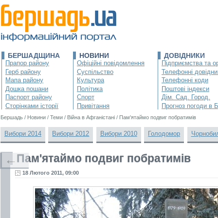
БЕРШАДЩИНА
НОВИНИ
ДОВІДНИКИ
Прапор району
Офіційні повідомлення
Підприємства та ор
Герб району
Суспільство
Телефонні довідни
Мапа району
Культура
Телефонні коди
Дошка пошани
Політика
Поштові індекси
Паспорт району
Спорт
Дім. Сад. Город.
Сторінками історії
Привітання
Прогноз погоди в 
Бершадь
/
Новини
/
Теми
/
Війна в Афганістані
/
Пам'ятаймо подвиг побратимів
Вибори 2014
Вибори 2012
Вибори 2010
Голодомор
Чорноби
Пам'ятаймо подвиг побратимів
←
18 Лютого 2011, 09:00