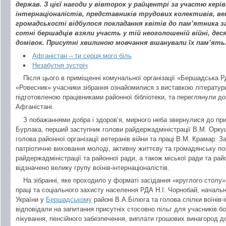
держав. З цієї нагоди у вівторок у райцентрі за участю кері
інтернаціоналістів, представників трудових колективів, ве
громадськості відбулося покладання квітів до пам’ятника з
сотні бершадців взяли участь у тій неоголошеній війні, дес
домівок. Присутні хвилиною мовчання вшанували їх пам’ять
Афганістан – ти серця мого біль
Незабутня зустріч
Після цього в приміщенні комунальної організації «Бершадська
«Ровесник» учасники зібрання ознайомилися з виставкою літератур
підготовленою працівниками районної бібліотеки, та переглянули д
Афганістані.
З побажаннями добра і здоров’я, мирного неба звернулися до прис
Бурлака, перший заступник голови райдержадміністрації В.М. Оркуш
голова районної організації ветеранів війни та праці В.М. Крамар. 
патріотичне виховання молоді, активну життєву та громадянську п
райдержадміністрації та районної ради, а також міської ради та район
відзначено велику групу воїнів-інтернаціоналістів.
На зібранні, яке проходило у форматі засідання «круглого столу
праці та соціального захисту населення РДА Н.І. Чорнобай, началь
України у
Бершадському
районі В.А.Білюга та голова спілки воїнів-і
відповідали на запитання присутніх стосовно пільг для учасників бо
лікування, пенсійного забезпечення, виплати грошових винагород д