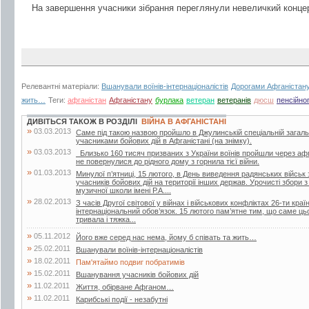
На завершення учасники зібрання переглянули невеличкий концер
Релевантні матеріали:
Вшанували воїнів-інтернаціоналістів
Дорогами Афганістан
жить…
Теги:
афганістан
Афганістану
бурлака
ветеран
ветеранів
дюсш
пенсійно
ДИВІТЬСЯ ТАКОЖ В РОЗДІЛІ
ВІЙНА В АФГАНІСТАНІ
»
03.03.2013
Саме під такою назвою пройшло в Джулинській спеціальній загально
учасниками бойових дій в Афганістані (на знімку).
»
03.03.2013
Близько 160 тисяч призваних з України воїнів пройшли через афга
не повернулися до рідного дому з горнила тієї війни.
»
01.03.2013
Минулої п’ятниці, 15 лютого, в День виведення радянських війсь
учасників бойових дій на території інших держав. Урочисті збори з 
музичної школи імені Р.А....
»
28.02.2013
З часів Другої світової у війнах і військових конфліктах 26-ти краї
інтернаціональний обов’язок. 15 лютого пам’ятне тим, що саме ць
тривала і тяжка...
»
05.11.2012
Його вже серед нас нема, йому б співать та жить…
»
25.02.2011
Вшанували воїнів-інтернаціоналістів
»
18.02.2011
Пам'ятаймо подвиг побратимів
»
15.02.2011
Вшанування учасників бойових дій
»
11.02.2011
Життя, обірване Афганом…
»
11.02.2011
Карибські події - незабутні