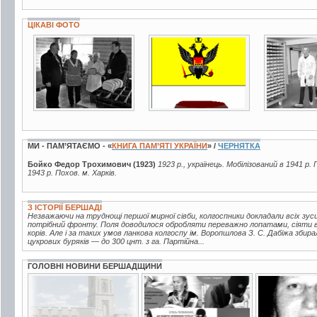
ЦІКАВІ ФОТО
4 фото
3 фото
7 фото
МИ - ПАМ’ЯТАЄМО - «
КНИГА ПАМ’ЯТІ УКРАЇНИ
» /
ЧЕРНЯТКА
Бойко Федор Трохимович (1923)
1923 р., українець. Мобілізований в 1941 
1943 р. Похов. м. Харків.
З ІСТОРІЇ БЕРШАДІ
Незважаючи на труднощі першої мирної сівби, колгоспники докладали всіх зу
потрібний фронту. Поля доводилося обробляти переважно лопатами, сіяти 
корів. Але і за таких умов ланкова колгоспу ім. Воропшлова З. С. Дабіжа збир
цукрових буряків — до 300 цнт. з га. Партійна...
ГОЛОВНІ НОВИНИ БЕРШАДЩИНИ