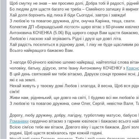
Щоб смутку не знав – ми просимо долі, Добра тобі й радості, рідний
Бо людям для щастя багато не треба – Сімейного затишку й мирног
Хай доля боронить від лиха й біди Сьогодні, завтра і завжди!
З любов’ю та повагою дружина, діти, онучка Карінка, теща, свати.
Колектив ДП «Бершадський лісгосп» щиро вітає з 60-річним ювілеє
Антоновича КОЧЕНКА (5.06) Від щирого серця Вам щастя бажаємо, 
Любов'ю і ласкою хай зігрівають Рідні і друзі ще довгі літа.
Хай радість поселиться в рідному домі, І ліку не буде щасливим ро
Всього найкращого бажаємо Вам.
З нагоди 60-річного ювілею шлемо найкращі, найтепліші слова віт
чоловіку, батьку, дідусю, зятю Івану Антоновичу КОЧЕНКУ з
Красно
В цей день святковий ми тебе вітаємо, Даруєм сонця промені ясні, Д
які є на землі.
Нехай живуть у твоєму домі Любов і злагода, й весна, Щоб вся рідня
сім'я!
Живи нам, рідненький, ще довго на світі, І будемо всі ми любов'ю зіг
З любов’ю та повагою дружина, сини Олег, Сергій, невістки Валя, Та
Дорогу, любу дружину, добру, лагідну, турботливу матусю, бабусю
Романівки
сердечно вітаємо з гарним ювілеєм і бажаємо всього на
Всією сім'єю тебе ми вітаєм, Довгого віку і щастя бажаєм, Долі зол
родині, Щоб щастя всміхалось при кожній годині.
Нехай тобі сили Господь посилає, Тебе і твій шлях благодать осява