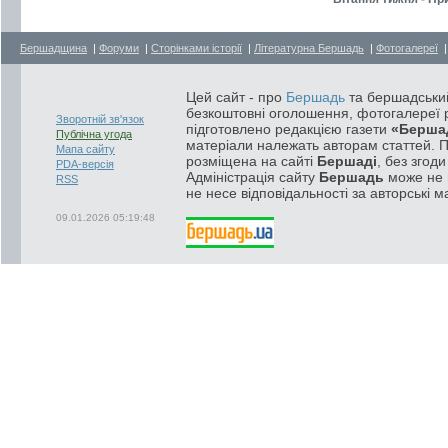
Бершадщина
|
Форуми
|
Сторінками історії
|
Літературна Бершадь
|
Фотогалереї
Цей сайт - про
Бершадь
та бершадський
безкоштовні оголошення, фотогалереї р
Зворотній зв'язок
підготовлено редакцією газети
«Берша
Публічна угода
матеріали належать авторам статтей. 
Мапа сайту
розміщена на сайті
Бершаді
, без згод
PDA-версія
Адміністрація сайту
Бершадь
може не п
RSS
не несе відповідальності за авторські м
09.01.2026 05:19:48