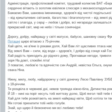
Адміністрація, профспілковий комітет, трудовий колектив ВАТ «Бе
сердечно вітають із золотим ювілеєм слюсаря з механоскладальни
Бажаємо Вам, шановна імениннице, здоров'я від чистої подільської к
– від кришталевих світанків, багатства і благополуччя – від землі 
світло і злагода, у серці – любов і добро, всі негаразди залишатьс
прекрасний світ, мир не небо і тільки сонячнідні.
Дорогу, добру, найкращу у світі матусю, бабусю, шановну сваху Фр
Поташні
щиро вітаємо з 75-річчям.
Хай цвіте, не в'яне із роками доля, Хай Вам літ щасливих птаха нак
Від землі Вам – сили, від води – здоров'я, І добро від сонця хай Го
Хай радість приходить до рідного дому, Прогнавши негоди, тривоги і
зоря На довгі, спокійні літа!
З повагою, любов’ю та вдячністю син Андрій, невістка Ольга, онук
сваха Ніна.
Ніжну, милу, любу, найдорожчу у світі донечку Лесю Павлівну ЗУБ
з 18-річчям.
Ти розцвіла в червневі дні, немов троянда ніжно-біла, Дитинства рок
Й 18 – нині на поріг несуть тобі життєву долю, Щоб янгол твій тебе 
Хай для тебе розквітають на землі найкращі квіти, Щоб хотіла ти тво
Ми готові прихилити тобі небо голубе.
Знай, що щиро й безконечно ми всі любимо тебе!