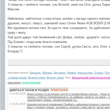
З повагою і любов’ю чоловік, син Віталій, невістка Оля, дочка Лари
Максим.
Найніжніші, найтепліші слова вітань шлемо з нагоди гарного ювілею
дружині, матусі, бабусі, шановній свасі Олені Яківні КОБЗЄВІЙ (3.0
Ми піднімаєм келихи свої За щастя твоє сонцекриле, За здійснення 
щиру і милу.
Хай доля дарує тобі безмежний світ Добра, любові, здоров'я і натх
Під Божим і людським благословенням.
З повагою та любов’ю чоловік, син Сергій, дочка Свєта, зять Олег, в
Бондар.
Населені пункти:
Бершадь
,
Війтівка
,
Джулинка
,
Дяківка
,
Красносілка
,
Осіївка
,
Пот
з Новим роком!
Вітання тижня
Вітання тижня
Теги:
бершадський електротехнічни
поштового
профспілковий
ДИВІТЬСЯ ТАКОЖ В РОЗДІЛІ
ПРИВІТАННЯ
»
15.06.2018
Дорогі колеги та ветерани галузі! Із професійним святом – Днем 
лежать турбота і відповідальність за найвищу цінність на землі –
самовіддану працю, професіоналізм та...
»
15.06.2018
Шановні медичні працівники! Прийміть найщиріші вітання з нагоди
вашу сумлінну працю, за радість здоров’я і диво життя, які ви дар