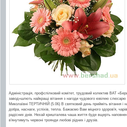
Адміністрація, профспілковий комітет, трудовий колектив ВАТ «Бе
завод»шлють найкращі вітання з нагоди чудового ювілею слюсарю 
Миколаївні ТЕРТИЧНІЙ (5.06) В святковий день прийміть вітання і н
добра, наснаги, успіхів, тепла. Бажаємо Вам міцного здоров'я, чарівн
радісних днів. Нехай кришталева чаша життя буде вщерть наповнен
в'янутимуть червоні троянди любові рідних і друзів.