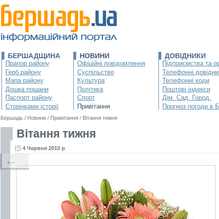
БЕРШАДЩИНА
НОВИНИ
ДОВІДНИКИ
Прапор району
Офіційні повідомлення
Підприємства та ор
Герб району
Суспільство
Телефонні довідни
Мапа району
Культура
Телефонні коди
Дошка пошани
Політика
Поштові індекси
Паспорт району
Спорт
Дім. Сад. Город.
Сторінками історії
Привітання
Прогноз погоди в 
Бершадь
/
Новини
/
Привітання
/
Вітання тижня
Вітання тижня
4 Червня 2010 р
←