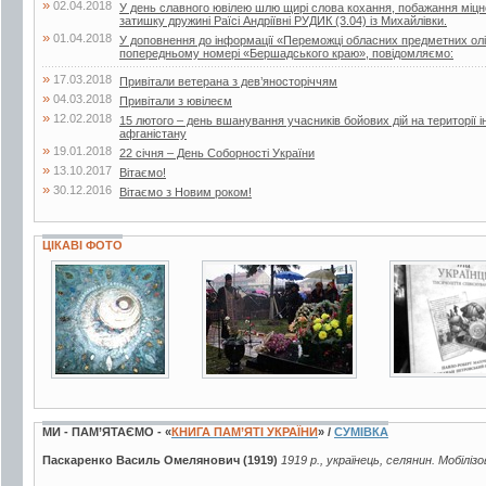
»
02.04.2018
У день славного ювілею шлю щирі слова кохання, побажання міцног
затишку дружині Раїсі Андріївні РУДИК (3.04) із Михайлівки.
»
01.04.2018
У доповнення до інформації «Переможці обласних предметних олі
попередньому номері «Бершадського краю», повідомляємо:
»
17.03.2018
Привітали ветерана з дев’яносторіччям
»
04.03.2018
Привітали з ювілеєм
»
12.02.2018
15 лютого – день вшанування учасників бойових дій на території і
афганістану
»
19.01.2018
22 січня – День Соборності України
»
13.10.2017
Вітаємо!
»
30.12.2016
Вітаємо з Новим роком!
ЦІКАВІ ФОТО
12 фото
10 фото
2 фото
МИ - ПАМ’ЯТАЄМО - «
КНИГА ПАМ’ЯТІ УКРАЇНИ
» /
СУМІВКА
Паскаренко Василь Омелянович (1919)
1919 р., українець, селянин. Мобіліз