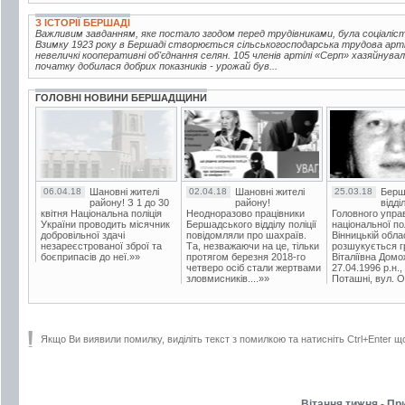
З ІСТОРІЇ БЕРШАДІ
Важливим завданням, яке постало згодом перед трудівниками, була соціаліс
Взимку 1923 року в Бершаді створюється сільськогосподарська трудова артіл
невеличкі кооперативні об'єднання селян. 105 членів артілі «Серп» хазяйнува
початку добилася добрих показників - урожай був...
ГОЛОВНІ НОВИНИ БЕРШАДЩИНИ
06.04.18
Шановні жителі
02.04.18
Шановні жителі
25.03.18
Берш
району! З 1 до 30
району!
відді
квітня Національна поліція
Неодноразово працівники
Головного упра
України проводить місячник
Бершадського відділу поліції
національної пол
добровільної здачі
повідомляли про шахраїв.
Вінницькій обла
незареєстрованої зброї та
Та, незважаючи на це, тільки
розшукується гр
боєприпасів до неї.»»
протягом березня 2018-го
Віталіївна Домо
четверо осіб стали жертвами
27.04.1996 р.н.,
зловмисників....»»
Поташні, вул. Ос
Якщо Ви виявили помилку, виділіть текст з помилкою та натисніть Ctrl+Enter щ
Вітання тижня - Пр