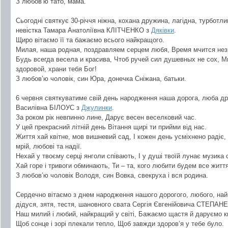
З любов’ю тато, мама.
Сьогодні святкує 30-річчя ніжна, кохана дружина, лагідна, турботл
невістка Тамара Анатоліївна КЛІТЧЕНКО з
Дяківки
.
Щиро вітаємо її та бажаємо всього найкращого.
Милая, наша родная, поздравляем серцем любя, Время мчится незр
Будь всегда весела и красива, Чтоб ручей сил душевных не сох, М
здоровой, храни тебя Бог!
З любов’ю чоловік, син Юра, донечка Сніжана, батьки.
6 червня святкуватиме свій день народження наша дорога, люба др
Василівна БІЛОУС з
Джулинки
.
За роком рік невпинно лине, Дарує весен веселковий час.
У цей прекрасний літній день Вітання щирі ти прийми від нас.
Життя хай квітне, мов вишневий сад, І кожен день усміхнено радіє
мрій, любові та надії.
Нехай у твоєму серці янголи співають, І у душі твоїй лунає музика 
Хай горе і тривоги обминають, Ти – та, кого любити будем все життя
З любов’ю чоловік Володя, син Вовка, свекруха і вся родина.
Сердечно вітаємо з днем народження нашого дорогого, любого, найкр
дідуся, зятя, тестя, шановного свата Сергія Євгенійовича СТЕПАНЕ
Наш милий і любий, найкращий у світі, Бажаємо щастя й даруємо кв
Щоб сонце і зорі плекали тепло, Щоб завжди здоров’я у тебе було.