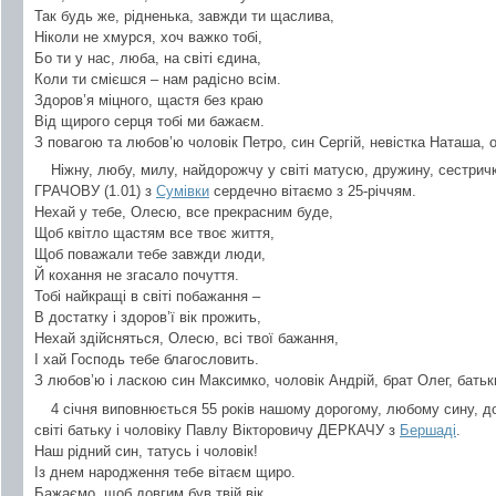
Так будь же, рідненька, завжди ти щаслива,
Ніколи не хмурся, хоч важко тобі,
Бо ти у нас, люба, на світі єдина,
Коли ти смієшся – нам радісно всім.
Здоров’я міцного, щастя без краю
Від щирого серця тобі ми бажаєм.
З повагою та любов’ю чоловік Петро, син Сергій, невістка Наташа, о
Ніжну, любу, милу, найдорожчу у світі матусю, дружину, сестри
ГРАЧОВУ (1.01) з
Сумівки
сердечно вітаємо з 25-річчям.
Нехай у тебе, Олесю, все прекрасним буде,
Щоб квітло щастям все твоє життя,
Щоб поважали тебе завжди люди,
Й кохання не згасало почуття.
Тобі найкращі в світі побажання –
В достатку і здоров’ї вік прожить,
Нехай здійсняться, Олесю, всі твої бажання,
І хай Господь тебе благословить.
З любов’ю і ласкою син Максимко, чоловік Андрій, брат Олег, батьк
4 січня виповнюється 55 років нашому дорогому, любому сину, 
світі батьку і чоловіку Павлу Вікторовичу ДЕРКАЧУ з
Бершаді
.
Наш рідний син, татусь і чоловік!
Із днем народження тебе вітаєм щиро.
Бажаємо, щоб довгим був твій вік,