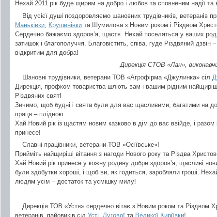
Нехай 2011 рік буде щирим на добро і любов та сповненим надії та 
Від усієї душі поздоровляємо шановних трудівників, ветеранів п
Маньківки
,
Крушинівки
та Шумилова з Новим роком і Різдвом Христ
Сердечно бажаємо здоров’я, щастя. Нехай поселяться у ваших род
затишок і благополуччя. Благовістить, співа, гуде Різдвяний дзвін
відкритим для добра!
Дирекція СТОВ «Лан», виконавчи
Шановні трудівники, ветерани ТОВ «Агрофірма «Джулинка» сіл
Д
Дирекція, профком товариства шлють вам і вашим рідним найщиріші 
Різдвяних свят!
Зичимо, щоб будні і свята були для вас щасливими, багатими на до
праця – плідною.
Хай Новий рік із щастям новим казково в дім до вас ввійде, і разом
принесе!
Славні працівники, ветерани ТОВ «Осіївське»!
Прийміть найщиріші вітання з нагоди Нового року та Різдва Христов
Хай Новий рік принесе у кожну родину добре здоров’я, щасливі нов
були здобутки хороші, і щоб ви, як годиться, заробляли гроші. Нехай 
людям усім – достаток та усмішку милу!
Дирекція ТОВ «Устя» сердечно вітає з Новим роком та Різдвом Х
ветеранів, пайовиків сіл
Усті
,
Лугової
та
Великої Киріївки
!