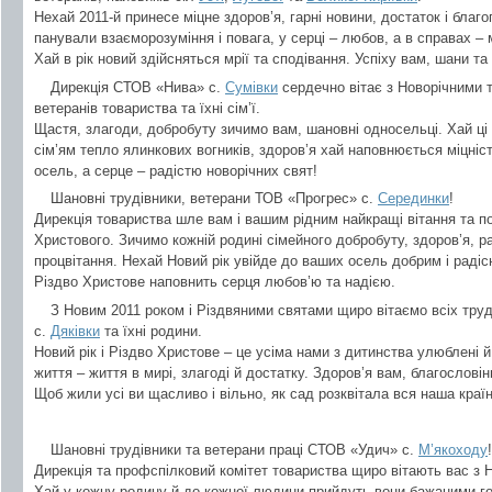
Нехай 2011-й принесе міцне здоров’я, гарні новини, достаток і бла
панували взаєморозуміння і повага, у серці – любов, а в справах – 
Хай в рік новий здійсняться мрії та сподівання. Успіху вам, шани та 
Дирекція СТОВ «Нива» с.
Сумівки
сердечно вітає з Новорічними т
ветеранів товариства та їхні сім’ї.
Щастя, злагоди, добробуту зичимо вам, шановні односельці. Хай ці
сім’ям тепло ялинкових вогників, здоров’я хай наповнюється міцніс
осель, а серце – радістю новорічних свят!
Шановні трудівники, ветерани ТОВ «Прогрес» с.
Серединки
!
Дирекція товариства шле вам і вашим рідним найкращі вітання та по
Христового. Зичимо кожній родині сімейного добробуту, здоров’я, р
процвітання. Нехай Новий рік увійде до ваших осель добрим і радіс
Різдво Христове наповнить серця любов’ю та надією.
З Новим 2011 роком і Різдвяними святами щиро вітаємо всіх труд
с.
Дяківки
та їхні родини.
Новий рік і Різдво Христове – це усіма нами з дитинства улюблені й 
життя – життя в мирі, злагоді й достатку. Здоров’я вам, благословін
Щоб жили усі ви щасливо і вільно, як сад розквітала вся наша країн
Шановні трудівники та ветерани праці СТОВ «Удич» с.
М’якоходу
!
Дирекція та профспілковий комітет товариства щиро вітають вас з 
Хай у кожну родину й до кожної людини прийдуть вони бажаними г