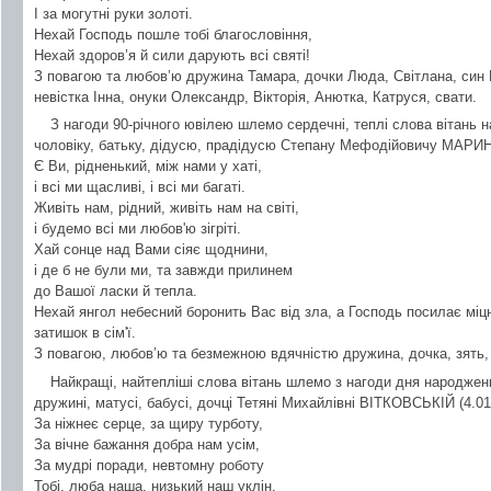
І за могутні руки золоті.
Нехай Господь пошле тобі благословіння,
Нехай здоров’я й сили дарують всі святі!
З повагою та любов’ю дружина Тамара, дочки Люда, Світлана, син 
невістка Інна, онуки Олександр, Вікторія, Анютка, Катруся, свати.
З нагоди 90-річного ювілею шлемо сердечні, теплі слова вітань
чоловіку, батьку, дідусю, прадідусю Степану Мефодійовичу МАРИН
Є Ви, рідненький, між нами у хаті,
і всі ми щасливі, і всі ми багаті.
Живіть нам, рідний, живіть нам на світі,
і будемо всі ми любов'ю зігріті.
Хай сонце над Вами сіяє щоднини,
і де б не були ми, та завжди прилинем
до Вашої ласки й тепла.
Нехай янгол небесний боронить Вас від зла, а Господь посилає міцн
затишок в сім'ї.
З повагою, любов’ю та безмежною вдячністю дружина, дочка, зять, 
Найкращі, найтепліші слова вітань шлемо з нагоди дня народження
дружині, матусі, бабусі, дочці Тетяні Михайлівні ВІТКОВСЬКІЙ (4.01
За ніжнеє серце, за щиру турботу,
За вічне бажання добра нам усім,
За мудрі поради, невтомну роботу
Тобі, люба наша, низький наш уклін.