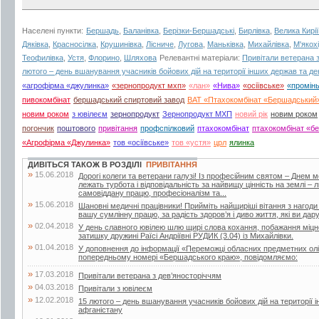
Населені пункти:
Бершадь
,
Баланівка
,
Берізки-Бершадські
,
Бирлівка
,
Велика Кирі
Дяківка
,
Красносілка
,
Крушинівка
,
Лісниче
,
Лугова
,
Маньківка
,
Михайлівка
,
М'якох
Теофилівка
,
Устя
,
Флорино
,
Шляхова
Релевантні матеріали:
Привітали ветерана 
лютого – день вшанування учасників бойових дій на території інших держав та ден
«агрофірма «джулинка»
«зернопродукт мхп»
«лан»
«Нива»
«осіївське»
«промін
пивокомбінат
бершадський спиртовий завод
ВАТ «Птахокомбінат «Бершадський
новим роком
з ювілеєм
зернопродукт
Зернопродукт МХП
новий рік
новим роком
погончик
поштового
привітання
профспілковий
птахокомбінат
птахокомбінат «б
«Агрофірма «Джулинка»
тов «осіївське»
тов «устя»
црл
ялинка
ДИВІТЬСЯ ТАКОЖ В РОЗДІЛІ
ПРИВІТАННЯ
»
15.06.2018
Дорогі колеги та ветерани галузі! Із професійним святом – Днем 
лежать турбота і відповідальність за найвищу цінність на землі –
самовіддану працю, професіоналізм та...
»
15.06.2018
Шановні медичні працівники! Прийміть найщиріші вітання з нагоди
вашу сумлінну працю, за радість здоров’я і диво життя, які ви дар
»
02.04.2018
У день славного ювілею шлю щирі слова кохання, побажання міцног
затишку дружині Раїсі Андріївні РУДИК (3.04) із Михайлівки.
»
01.04.2018
У доповнення до інформації «Переможці обласних предметних олі
попередньому номері «Бершадського краю», повідомляємо:
»
17.03.2018
Привітали ветерана з дев’яносторіччям
»
04.03.2018
Привітали з ювілеєм
»
12.02.2018
15 лютого – день вшанування учасників бойових дій на території і
афганістану