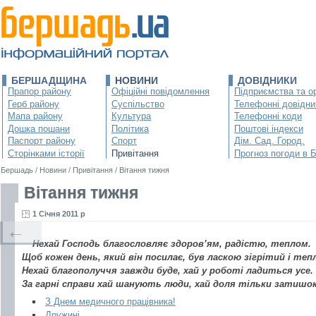
БЕРШАДЩИНА
НОВИНИ
ДОВІДНИКИ
Прапор району
Офіційні повідомлення
Підприємства та ор
Герб району
Суспільство
Телефонні довідни
Мапа району
Культура
Телефонні коди
Дошка пошани
Політика
Поштові індекси
Паспорт району
Спорт
Дім. Сад. Город.
Сторінками історії
Привітання
Прогноз погоди в 
Бершадь
/
Новини
/
Привітання
/
Вітання тижня
Вітання тижня
1 Січня 2011 р
←
Нехай Господь благословляє здоров’ям, радістю, теплом.
Щоб кожен день, який він посилає, був ласкою зігрітий і теп
Нехай благополуччя завжди буде, хай у роботі ладиться усе.
За гарні справи хай шанують люди, хай доля тільки затишок
З Днем медичного працівника!
Дружині