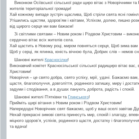
Виконком Осіївської сільської ради щиро вітає з Новорічними та
жителів територіальної громади!
Хай кожному випаде зустріч щаслива, Щоб стріли свята ясні гомінл
Утішились щастям, здоров’ям і квітами, Успіхом, долею, пишно ро
від щирого серця ми вам бажаєм!
Зі світлими святами – Новим роком і Різдвом Христовим – викон
сердечно вітає всіх жителів села.
Хай щастить в Новому році, миром повняться серця, Щоб зима вам 
Щоб у серці, як ялинка, юність вічною була, Добрих слів – немов сні
Шановні жителі
Красносілки
!
Виконавчий комітет Красносільської сільської радищиро вітає вас, в
Христовим!
Новоріччя – це свято добра, свято успіху, мрії, удачі. Бажаємо вам
щастя, благополуччя, довголіття, родинного затишку, миру і достат
задуми і сподівання, а в душах панують доброта, радість і спокій.
Шановні жителі П’ятківки та
Глинського
!
Прийміть щирі вітання з Новим роком і Різдвом Христовим!
Напередодні Новорічних свят бажаємо, щоб у ваші оселі завітав Дід 
Нехай прекрасні зимові свята принесуть мир, спокій і злагоду, впе
міцного здоров’я, успіхів, родинного щастя, достатку і благополучч
та вдача!