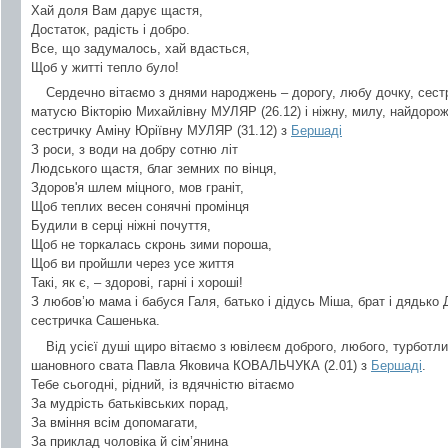
Хай доля Вам дарує щастя,
Достаток, радість і добро.
Все, що задумалось, хай вдасться,
Щоб у житті тепло було!
Сердечно вітаємо з днями народжень – дорогу, любу дочку, сестр
матусю Вікторію Михайлівну МУЛЯР (26.12) і ніжну, милу, найдорожч
сестричку Аміну Юріївну МУЛЯР (31.12) з
Бершаді
З роси, з води на добру сотню літ
Людського щастя, благ земних по вінця,
Здоров'я шлем міцного, мов граніт,
Щоб теплих весен сонячні промінця
Будили в серці ніжні почуття,
Щоб не торкалась скронь зими пороша,
Щоб ви пройшли через усе життя
Такі, як є, – здорові, гарні і хороші!
З любов’ю мама і бабуся Галя, батько і дідусь Міша, брат і дядько 
сестричка Сашенька.
Від усієї душі щиро вітаємо з ювілеєм доброго, любого, турботлив
шановного свата Павла Яковича КОВАЛЬЧУКА (2.01) з
Бершаді
.
Тебе сьогодні, рідний, із вдячністю вітаємо
За мудрість батьківських порад,
За вміння всім допомагати,
За приклад чоловіка й сім’янина