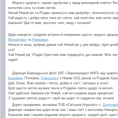
Міцного здоров’я, гарних здобутків у праці виконавчий комітет Ве
жителям села та їхнім сім’ям.
Нехай Новий рік та Різдво принесуть вам добробут, благополуччя, р
Хай радість і добро несе тиха ніч свята, хай освітлює вам шлях зір
бажання! Щастя вам, веселих свят, миру і кохання!
Щирі новорічні і різдвяні вітання й побажання щастя, міцного здо
Михайлівки
та
Романівки
.
Неначе в казці, добрим дивом хай Новий рік у дім ввійде, Щоб ціли
усе!
Хай Новий рік, Різдво Христове вам подарують дні казкові, Мов чисти
надія!
Дирекція Бершадської філії ЗАТ «Зернопродукт МХП» від щирого 
Бирлівки
, П’ятківки,
Глинського
з Новим 2011 роком та Різдвом Хри
Дай, Боже, Вам любові і тепла, добра в сім’ї і затишку в оселі.
Щоб щастя світла музика текла в Різдвяні свята щедрі та веселі.
Хай здійснює бажання рік Новий, хай вся родина ваша процвітає!
З чудовим святом радості і мрій ми щиро та сердечно вас вітаєм!
Дорогі працівники, ветерани ТОВ «Світанок-Агросвіт» с.
Шляхово
Дирекція товариства щиро вітає вас і ваші сім’ї з веселими Новорі
Бажаємо вам і вашим родинам міцного здоров’я, щедрої долі, щастя 