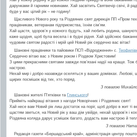
дарунками й гарними новинами. Хай засвітить Святвечір свічі, й ра
буде у вас цілий рік – не годину!
Щасливого Нового року та Різдвяних свят дирекція ПП «Пром те
працівникам, ветеранам підприємства, їхнім сім’ям.
Хай щастя, здоров’я у кожного будуть, хай любить родина, шанують
каже щодня, щоб була весела і в будні рідня. Хай здійснює бажання р
чудовим святом радості і мрій цей Новий рік сердечно вас вітає!
Шановні працівники та пайовики ПСП «Відродження» с.
Теофилів
Сердечно вітаю вас з Новим роком і Різдвом Христовим!
З цими прекрасними святами завжди пов’язані надії на краще. Тож 
настрою.
Нехай мир і добро назавжди оселяться у ваших домівках. Любові, щ
щирих посмішок від тих, хто поряд.
З повагою Михайло
Шановні жителі П’ятківки та
Глинського
!
Прийміть найкращі вітання з нагоди Новорічних і Різдвяних свят!
Хай несе вам Новий рік лиш достаток на поріг, щоб добро в жит ті в
щастям зветься, на Новий рік у ваш дім увійде, нехай здоров’я і ко
Різдвяна коляда дарує усмішок багато, додасть вам настрою й тепл
З повагою Ната
Редакція газети «Бершадський край», адміністрація центру пошто