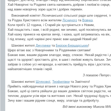
Хай Новорічні та Різдвяні свята наповнять добром і любов’ю серця,
над вами новорічну зорю щастя і добрих перемін.
Виконавчий комітет Лісничанської сільської ради шле сердечні, т
та Різдва Христового всім жителям
Лісничого
та
Вовчка
.
Коли проб’є 12 година, і Старий рік зустрінеться з Новим,
Хай пощастить і вам, і всій родині, ми зичимо, щоб посміхнулись ви
Хай казку принесе на крилах вечір, і казка, щоб затрималась на вік,
І під ялинку, щоб чарівні речі приніс вам щедрий Новий рік!
Шановні жителі
Джулинки
та
Берізок-Бершадських
!
Щиро вітаю вас з Новорічними та Різдвяними святами!
Бажаю вам, вашим рідним злагоди, миру, спокою. Нехай радістю і 
щасті та здоров’ї зростають діти, в шані і любові живуть батьки. Зи
забрав із собою усі негаразди, а натомість прийдуть віра і достато
найзаповітніших планів і мрій.
З повагою Петро 
Шановні жителі
Шляхової
,
Теофилівки
та Завітного!
Прийміть найсердечніші вітання з нагоди Нового року та Різдва Хри
Бажаю, щоб ці свята увійшли до ваших домівок світлою радістю, н
теплом, додали усім віри та життєвих сил. Нехай труднощі будуть 
Зичу вам і вашим рідним сонця, миру, злагоди та добробуту.
Від імені виконкому Микола МА