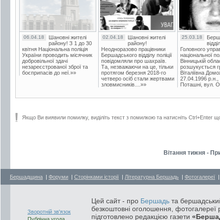
06.04.18
Шановні жителі
02.04.18
Шановні жителі
25.03.18
Берш
району! З 1 до 30
району!
відді
квітня Національна поліція
Неодноразово працівники
Головного упра
України проводить місячник
Бершадського відділу поліції
національної пол
добровільної здачі
повідомляли про шахраїв.
Вінницькій обла
незареєстрованої зброї та
Та, незважаючи на це, тільки
розшукується гр
боєприпасів до неї.»»
протягом березня 2018-го
Віталіївна Домо
четверо осіб стали жертвами
27.04.1996 р.н.,
зловмисників....»»
Поташні, вул. Ос
Якщо Ви виявили помилку, виділіть текст з помилкою та натисніть Ctrl+Enter щ
Вітання тижня - Пр
Бершадщина
|
Форуми
|
Сторінками історії
|
Літературна Бершадь
|
Фотогалереї
Цей сайт - про
Бершадь
та бершадський
безкоштовні оголошення, фотогалереї р
Зворотній зв'язок
підготовлено редакцією газети
«Берша
Публічна угода