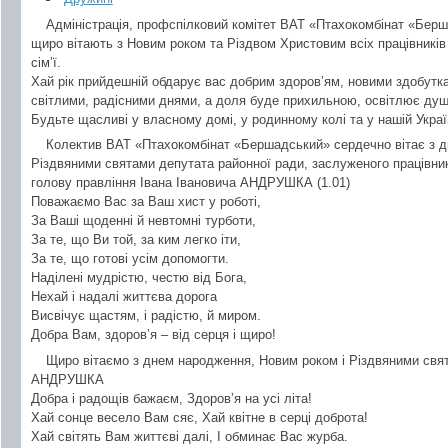
Адміністрація, профспілковий комітет ВАТ «Птахокомбінат «Бер
щиро вітають з Новим роком та Різдвом Христовим всіх працівників т
сім’ї.
Хай рік прийдешній обдарує вас добрим здоров’ям, новими здобутк
світлими, радісними днями, а доля буде прихильною, освітлює ду
Будьте щасливі у власному домі, у родинному колі та у нашій Украї
Колектив ВАТ «Птахокомбінат «Бершадський» сердечно вітає з д
Різдвяними святами депутата районної ради, заслуженого працівник
голову правління Івана Івановича АНДРУШКА (1.01)
Поважаємо Вас за Ваш хист у роботі,
За Ваші щоденні й невтомні турботи,
За те, що Ви той, за ким легко іти,
За те, що готові усім допомогти.
Наділені мудрістю, честю від Бога,
Нехай і надалі життєва дорога
Висвічує щастям, і радістю, й миром.
Добра Вам, здоров’я – від серця і щиро!
Щиро вітаємо з днем народження, Новим роком і Різдвяними свя
АНДРУШКА
Добра і радощів бажаєм, Здоров’я на усі літа!
Хай сонце весело Вам сяє, Хай квітне в серці доброта!
Хай світять Вам життєві далі, І обминає Вас журба.