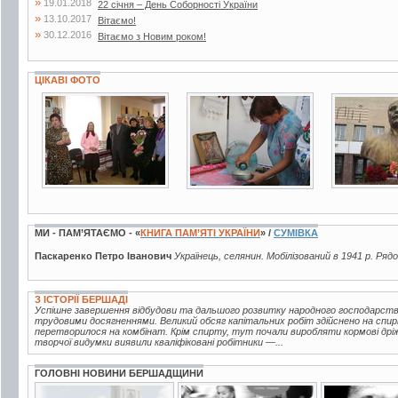
»
19.01.2018
22 січня – День Соборності України
»
13.10.2017
Вітаємо!
»
30.12.2016
Вітаємо з Новим роком!
ЦІКАВІ ФОТО
2 фото
8 фото
4 фото
МИ - ПАМ’ЯТАЄМО - «
КНИГА ПАМ’ЯТІ УКРАЇНИ
» /
СУМІВКА
Паскаренко Петро Іванович
Українець, селянин. Мобілізований в 1941 р. Рядо
З ІСТОРІЇ БЕРШАДІ
Успішне завершення відбудови та дальшого розвитку народного господарств
трудовими досягненнями. Великий обсяг капітальних робіт здійснено на спир
перетворилося на комбінат. Крім спирту, тут почали виробляти кормові дріжд
творчої видумки виявили кваліфіковані робітники —...
ГОЛОВНІ НОВИНИ БЕРШАДЩИНИ