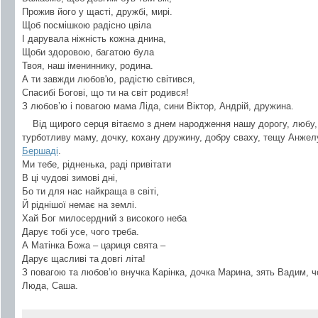
Прожив його у щасті, дружбі, мирі.
Щоб посмішкою радісно цвіла
І дарувала ніжність кожна днина,
Щоби здоровою, багатою була
Твоя, наш імениннику, родина.
А ти завжди любов'ю, радістю світився,
Спасибі Богові, що ти на світ родився!
З любов’ю і повагою мама Ліда, сини Віктор, Андрій, дружина.
Від щирого серця вітаємо з днем народження нашу дорогу, любу, 
турботливу маму, дочку, кохану дружину, добру сваху, тещу Анже
Бершаді
.
Ми тебе, рідненька, раді привітати
В ці чудові зимові дні,
Бо ти для нас найкраща в світі,
Й ріднішої немає на землі.
Хай Бог милосердний з високого неба
Дарує тобі усе, чого треба.
А Матінка Божа – цариця свята –
Дарує щасливі та довгі літа!
З повагою та любов’ю внучка Карінка, дочка Марина, зять Вадим, ч
Люда, Саша.