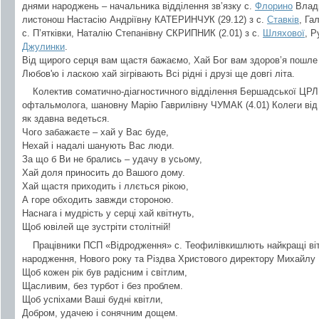
днями народжень – начальника відділення зв’язку с.
Флорино
Влади
листонош Настасію Андріївну КАТЕРИНЧУК (29.12) з с.
Ставків
, Га
с. П’ятківки, Наталію Степанівну СКРИПНИК (2.01) з с.
Шляхової
, Р
Джулинки
.
Від щирого серця вам щастя бажаємо, Хай Бог вам здоров’я пошле 
Любов'ю і ласкою хай зігрівають Всі рідні і друзі ще довгі літа.
Колектив соматично-діагностичного відділення Бершадської ЦРЛ 
офтальмолога, шановну Марію Гаврилівну ЧУМАК (4.01) Колеги від
як здавна ведеться.
Чого забажаєте – хай у Вас буде,
Нехай і надалі шанують Вас люди.
За що б Ви не брались – удачу в усьому,
Хай доля приносить до Вашого дому.
Хай щастя приходить і ллється рікою,
А горе обходить завжди стороною.
Наснага і мудрість у серці хай квітнуть,
Щоб ювілей ще зустріти столітній!
Працівники ПСП «Відродження» с. Теофилівкишлють найкращі віт
народження, Нового року та Різдва Христового директору Михайлу
Щоб кожен рік був радісним і світлим,
Щасливим, без турбот і без проблем.
Щоб успіхами Ваші будні квітли,
Добром, удачею і сонячним дощем.