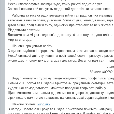
Нехай благополуччя завжди буде, хай у роботі ладиться усе.
За гарні справи хай шанують люди, хай доля тільки затишок несе!
Районна та міська ради ветеранів війни та праці, спілка інваліді
ветеранів війни та праці, учасників бойових дій, інвалідів війни, вдів
дітей війни, працівників тилу, одиноких пре старілих та всіх жител
Різдвяними святами.
Бажаємо вам міцного здоров’я, достатку, благополуччя, довголіття
мир та злагода.
Шановні працівники освіти!
З щирою радістю і сердечним піднесенням вітаємо вас з нагоди при
Нехай святкові дні, ступивши на поріг вашої оселі, принесуть разом
рясне щастя, силу духу, злагоду і достаток. Веселих вам свят, при
Ліді
Микола МОРОЧИ
Відділ культури і туризму райдержадміністрації, профспілка прац
Новим 2011 роком та Різдвом Христовим працівників культури, ветер
художньої самодіяльності, майстрів народної творчості району.
Щиро бажаємо вам, вашим рідним міцного здоров’я, достатку, родин
зірки пошле вам тепло та щастя, наповнить ваші серця радістю і м
Шановні жителі
Бирлівки
!
З нагоди Нового 2011 року та Різдва Христового прийміть найкращі 
щедрот, достатку, злагоди і миру від виконкому Бирлівської сільськ