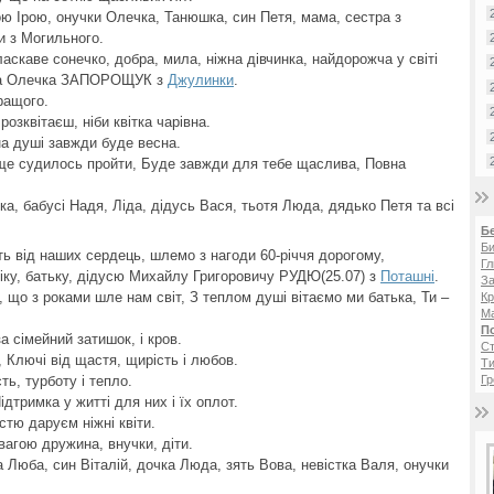
ю Ірою, онучки Олечка, Танюшка, син Петя, мама, сестра з
и з Могильного.
аскаве сонечко, добра, мила, ніжна дівчинка, найдорожча у світі
ичка Олечка ЗАПОРОЩУК з
Джулинки
.
ращого.
озквітаєш, ніби квітка чарівна.
на душі завжди буде весна.
й ще судилось пройти, Буде завжди для тебе щаслива, Повна
а, бабусі Надя, Ліда, дідусь Вася, тьотя Люда, дядько Петя та всі
Б
Би
ть від наших сердець, шлемо з нагоди 60-річчя дорогому,
Гл
іку, батьку, дідусю Михайлу Григоровичу РУДЮ(25.07) з
Поташні
.
За
, що з роками шле нам світ, З теплом душі вітаємо ми батька, Ти –
Кр
Ма
П
а сімейний затишок, і кров.
Ст
 Ключі від щастя, щирість і любов.
Ти
ть, турботу і тепло.
Гр
ідтримка у житті для них і їх оплот.
стю даруєм ніжні квіти.
вагою дружина, внучки, діти.
 Люба, син Віталій, дочка Люда, зять Вова, невістка Валя, онучки