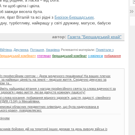
 від родини, а ласка – від Бога.
 ти щоб цвіла і цвіла.
об завжди весела була.
я, брат Віталій та всі рідні з
Берізок-Бершадських
.
ідну, турботливу, найкращу у світі дружину, матусю, бабусю
автор:
Газета "Бершадський край"
Війтівка
,
Джулинка
,
Поташня
,
Хмарівка
Релевантні матеріали:
Привітали з
бершадський комбінат»
«тетяна»
бершадський комбінат
з ювілеєм
побажання
і! Із професійним святом – Днем медичного працівника! На ваших плечах
ь за найвищу цінність на землі – людське життя. Сердечно дякуємо за
зм та...
йміть найщиріші вітання з нагоди професійного свята та слова вдячності за
здоров’я і диво життя, які ви даруєте кожному пацієнту!
 слова кохання, побажання міцного здоров’я, щастя, радості, сімейного
УДИК (3.04) із Михайлівки.
реможці обласних предметних олімпіад», що була надрукована в
кого краю», повідомляємо:
річчям
ників бойових дій на території інших держав та день виводу військ із