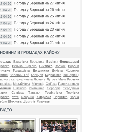
Погода у Бершаді на 27 квітня
27.04.20
Погода у Бершаді на 26 квітня
26.04.20
Погода у Бершаді на 25 квітня
25.04.20
Погода у Бершаді на 24 квітня
24.04.20
Погода у Бершаді на 23 квітня
23.04.20
Погода у Бершаді на 22 квітня
22.04.20
Погода у Бершаді на 21 квітня
21.04.20
НОВИНИ В ГРОМАДАХ РАЙОНУ
ершадь
Баланівка
Березівка
Берізки-Бершадські
рлівка
Велика Киріївка
Війтівка
Вовчок
Ворони
инське
Голдашівка
Джулинка
Дяківка
Жорняки
вітне
Зелений Гай
Кавкули
Кидрасівка
Кошаринці
асносілка
Крушинівка
Лісниче
Лугова
Мала Киріївка
ньківка
Михайлівка
М'якохід
Осіївка
Партизанське
оташня
П'ятківка
Романівка
Серебрія
Серединка
авки
Сумівка
Тартаки
Теофилівка
Тернівка
рлівка
Устя
Флорино
Хмарівка
Чернятка
Чорна
ебля
Шляхова
Шумилів
Яланець
ВІДЕО