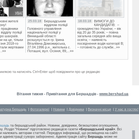
овні жителі
25.03.18
Бершадським
18.03.18
ВИМОГИ ДО
ону!
відділом поліції
КАНДИДАТІВ: –
 працівники
Головного управління
громадянство України; – вік
ідділу поліції
національної поліції у
від 20 до 35 років; – повна
ро шахраїв.
Вінницькій області
загальна середня або вища
и на це, тільки
розшукується гр. Ірина
освіта; – наявність
зня 2018-го
Віталіївна Доможирська,
посвідчення водія категорії В;
стали жертвами
27.04.1996 р.н., жителька с.
– готовність до служби...»»
..»»
Поташні, вул. Осіння, 89,...»»
милкою та натисніть Ctrl+Enter щоб повідомити про це редакцію
Вітання тижня - Привітання для Бершадців -
www.bershad.ua
ратурна Бершадь
|
Фотогалереї
|
Новини
|
Довідники
|
Визначні місця
|
У нас в гостях!
ршадь
та бершадський район. Новини, довідники, безкоштовні оголошення,
у. Розділ "Новини" підготовлено редакцією газети
«Бершадський край»
. Всі
и належать авторам статтей. Передрук інформації, що розміщена на сайті
ди адміністрації суворо заборонено. Адміністрація сайту
Бершадь
може не