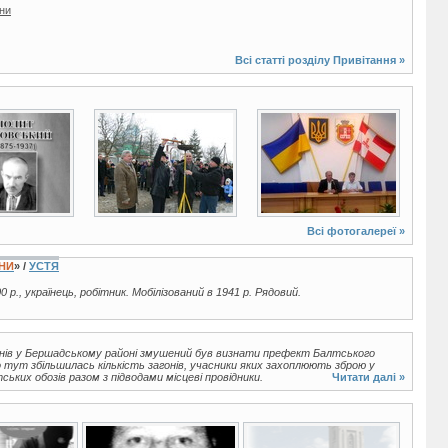
їни
Всі статті розділу
Привітання
»
7 фото
6 фото
Всі фотогалереї »
ЇНИ
» /
УСТЯ
0 р., українець, робітник. Мобілізований в 1941 р. Рядовий.
анів у Бершадському районі змушений був визнати префект Балтського
що тут збільшилась кількість загонів, учасники яких захоплюють зброю у
ьких обозів разом з підводами місцеві провідники.
Читати далі »