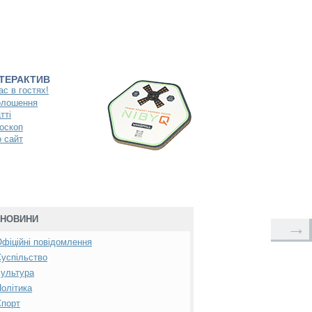
НТЕРАКТИВ
ас в гостях!
олошення
тті
оскоп
 сайт
НОВИНИ
→
фіційні повідомлення
успільство
ультура
олітика
Спорт