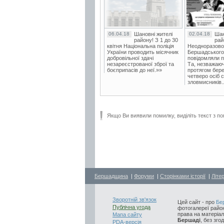
06.04.18
Шановні жителі
02.04.18
Шан
району! З 1 до 30
рай
квітня Національна поліція
Неодноразово
України проводить місячник
Бершадського в
добровільної здачі
повідомляли п
незареєстрованої зброї та
Та, незважаюч
боєприпасів до неї.»»
протягом бере
четверо осіб 
зловмисників..
Якщо Ви виявили помилку, виділіть текст з по
Бершадщина
|
Форуми
|
Сторінками історії
|
Літе
Зворотній зв'язок
Цей сайт - про
Бе
Публічна угода
фотогалереї район
права на матеріал
Мапа сайту
Бершаді
, без зго
PDA-версія