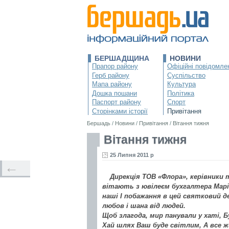
БЕРШАДЩИНА
НОВИНИ
Прапор району
Офіційні повідомле
Герб району
Суспільство
Мапа району
Культура
Дошка пошани
Політика
Паспорт району
Спорт
Сторінками історії
Привітання
Бершадь
/
Новини
/
Привітання
/
Вітання тижня
Вітання тижня
25 Липня 2011 р
←
Дирекція ТОВ «Флора», керівники 
вітають з ювілеєм бухгалтера Марі
наші І побажання в цей святковий д
любов і шана від людей.
Щоб злагода, мир панували у хаті, 
Хай шлях Ваш буде світлим, А все 