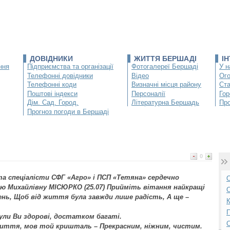
ДОВІДНИКИ
ЖИТТЯ БЕРШАДІ
І
ння
Підприємства та організації
Фотогалереї Бершаді
У н
Телефонні довідники
Відео
Ог
Телефонні коди
Визначні місця району
Ста
Поштові індекси
Персоналії
Гор
Дім. Сад. Город.
Літературна Бершадь
Про
Прогноз погоди в Бершаді
0
та спеціалісти СФГ «Агро» і ПСП «Тетяна» сердечно
О
ю Михайлівну МІСЮРКО (25.07) Прийміть вітання найкращі
С
ень, Щоб від життя була завжди лише радість, А ще –
К
П
Були Ви здорові, достатком багаті.
життя, мов той кришталь – Прекрасним, ніжним, чистим.