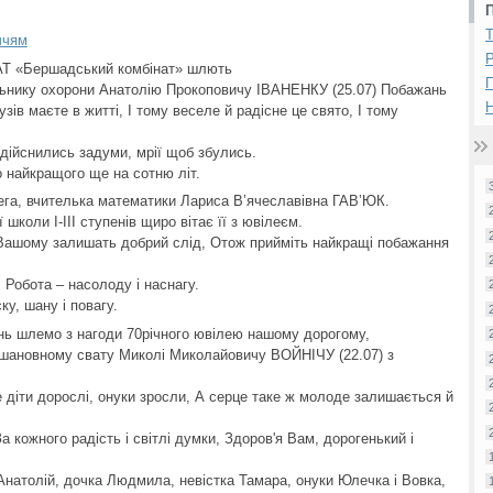
ччям
Р
рАТ «Бершадський комбінат» шлють
льнику охорони Анатолію Прокоповичу ІВАНЕНКУ (25.07) Побажань
Н
зів маєте в житті, І тому веселе й радісне це свято, І тому
дійснились задуми, мрії щоб збулись.
о найкращого ще на сотню літ.
лега, вчителька математики Лариса В’ячеславівна ГАВ’ЮК.
школи І-ІІІ ступенів щиро вітає її з ювілеєм.
і Вашому залишать добрий слід, Отож прийміть найкращі побажання
 Робота – насолоду і наснагу.
у, шану і повагу.
ань шлемо з нагоди 70річного ювілею нашому дорогому,
, шановному свату Миколі Миколайовичу ВОЙНІЧУ (22.07) з
 діти дорослі, онуки зросли, А серце таке ж молоде залишається й
За кожного радість і світлі думки, Здоров'я Вам, дорогенький і
Анатолій, дочка Людмила, невістка Тамара, онуки Юлечка і Вовка,