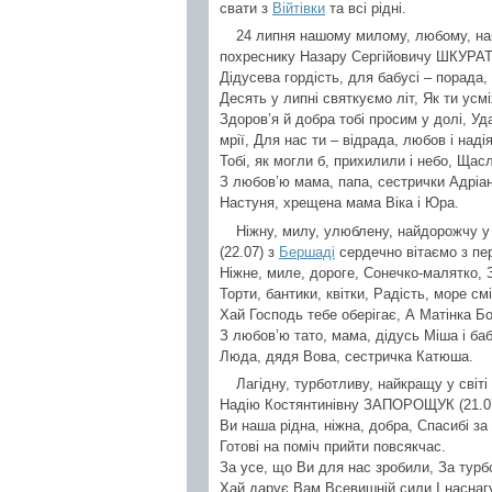
свати з
Війтівки
та всі рідні.
24 липня нашому милому, любому, найд
похреснику Назару Сергійовичу ШКУРА
Дідусева гордість, для бабусі – порада,
Десять у липні святкуємо літ, Як ти усмі
Здоров’я й добра тобі просим у долі, Уда
мрії, Для нас ти – відрада, любов і надія
Тобі, як могли б, прихилили і небо, Щас
З любов’ю мама, папа, сестрички Адріан
Настуня, хрещена мама Віка і Юра.
Ніжну, милу, улюблену, найдорожчу у 
(22.07) з
Бершаді
сердечно вітаємо з пе
Ніжне, миле, дороге, Сонечко-малятко, 
Торти, бантики, квітки, Радість, море см
Хай Господь тебе оберігає, А Матінка Б
З любов’ю тато, мама, дідусь Міша і б
Люда, дядя Вова, сестричка Катюша.
Лагідну, турботливу, найкращу у світ
Надію Костянтинівну ЗАПОРОЩУК (21.0
Ви наша рідна, ніжна, добра, Спасибі за
Готові на поміч прийти повсякчас.
За усе, що Ви для нас зробили, За турбот
Хай дарує Вам Всевишній сили І наснаг