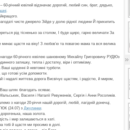
– 60-річний ювілей відзначає дорогий, любий син, брат, дядько,
ашні
.
айкращого.
агодаті чисте джерело Зійде у долю рідної людини Й прихилить
реться рід тісненько за столом, І буде щиро, гарно величати За
не минає щастя на віку! З любов’ю та повагою мама та вся велика
з нагоди 60-річного ювілею шановному Михайлу Григоровичу РУДЮз
инного затишку, тепла і достатку, віри і оптимізму.
 Ваші щоденні й невтомні турботи.
е, що готові усім допомогти.
й і надалі життєва дорога Висвічує щастям, і радістю, й миром,
 Ваш шлях благодать осяває.
 Мальських, Василя і Наталії Ревуженків, Сергія і Анни Росоликів.
шлемо з нагоди 20-річчя нашій дорогій, любій, лагідній донечці,
ТЮК (24.07) з
Джулинки
.
 дорогенька, наша золота.
дість і мир залишаються в хаті.
ра тобі й щастя ми просимо в долі.