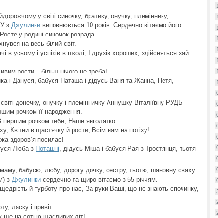
орожчому у світі синочку, братику, онучку, племіннику,
ТУ з
Джулинки
виповнюється 10 років. Сердечно вітаємо його.
 Росте у родині синочок-розрада.
хнувся на весь білий світ.
чі в усьому і успіхів в школі, І друзів хороших, здійсняться хай
.
ливим рости – більш нічого не треба!
ка і Дануся, бабуся Наташа і дідусь Ваня та Жанна, Петя,
світі донечку, онучку і племінничку Аннушку Віталіївну РУДЬ
ршим рочком її народження.
З першим рочком тебе, Наше янголятко.
іху, Квітни в щастячку й рости, Всім нам на потіху!
ожа здоров’я посилає!
абуся Люба з
Поташні
, дідусь Міша і бабуся Рая з Тростянця, тьотя
і маму, бабусю, любу, дорогу дочку, сестру, тьотю, шановну сваху
7) з
Джулинки
сердечно та щиро вітаємо з 55-річчям.
 щедрість й турботу про нас, За руки Ваші, що не знають спочинку,
у, ласку і привіт.
у ще на сотню щасливих літ!