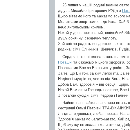
25 липня у нашій родині велике свято 
дідусь Михайло Григорович РУДЬ з
Пот
Щиро вітаємо його та бажаємо всього н
Молитвами звертаємось до Бога: Хай бл
небо янгольським крилом.
Нехай у день прекрасний, ювілейний Збе
душу сонячну, сердечну теплоту.
Хай світла радість воцариться в хаті І 
родина: сім’ї Олійників, Шевчуків, Рудів.
Сердечні, теплі слова вітань шлемо 
Поташні
та бажаємо міцного здоров’я, род
Поважаємо Вас за Ваш хист у роботі, За
За те, що Ви той, за ким легко іти, За т
Наділені мудрістю, честю від Бога, Неха
Добра Вам, здоров’я – від серця і щиро.
Нехай Вам сили Господь посилає, Вас і
З повагою сусіди: сім’ї Федора і Галини
Найніжніші і найтепліші слова вітань 
сестричці Ользі Петрівні ТРАЧУК-МИКИ
Лагідна, рідненька, люба і проста, Наша
Здоров’я бажаємо багато-багато, Хай ра
Щоб смутку не знала ніколи-ніколи, Доб