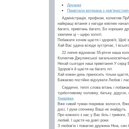
Дружині
Привітали ветерана з дев’яносторі
Адміністрація, профком, колектив П
найкращі вітання з нагоди ювілею нача
багато, привітань багато, Бо хороших дру
хвилини ці – щиро золоті.
Побажати хочем щастя і здоров'я, Щоб з
Хай Вас удача всюди зустрічає, І всьог
22 липня відзначає 55-річчя наша ко
Колектив Джулинської загальноосвітньої 
Нехай сьогодні наші привітання У серц
Здоров’я й щастя на багато літ.
Хай кожен день приносить тільки щастя,
Бажаємо постійно відчувати Любов і ласк
Сердечні, теплі слова вітань і побаж
турботливому чоловіку, батьку, дідусю
Хмарівки
.
Вже сивий туман покриває волосся, Вже
досі, І руки спочинку Ваші не знайдуть.
Про кожного з нас у Вас біль і тривоги, 
любий, І щастя на довгі роки.
З любов’ю і повагою дружина Ніна, син 