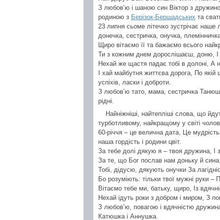
З любов’ю і шаною син Віктор з дружино
родиною з
Берізок-Бершадських
та сват
23 липня сьоме літечко зустрічає наше л
донечка, сестричка, онучка, племінн
Щиро вітаємо її та бажаємо всього найк
Ти з кожним днем дорослішаєш, доню, І р
Нехай же щастя падає тобі в долоні, А 
І хай майбутня життєва дорога, По які
успіхів, ласки і доброти.
З любов’ю тато, мама, сестричка Танюшк
рідні.
Найніжніші, найтепліші слова, що йду
турботливому, найкращому у світі чолов
60-річчя – це велична дата, Це мудрість
наша гордість і родини цвіт.
За тебе долі дякую я – твоя дружина, І з
За те, що Бог послав нам доньку й сина,
Тобі, дідусю, дякують онучки За лагідніс
Бо розуміють: тільки твої мужні руки – П
Вітаємо тебе ми, батьку, щиро, Із вдячні
Нехай ідуть роки з добром і миром, З по
З любов’ю, повагою і вдячністю дружина
Катюшка і Аннушка.