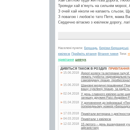
Хай світлою буде життєва дорога, Любов
Троянди хай в’януть на сильнім морозі, А
З очей хай ніколи не капають сльози, Щ
З повагою і любов’ю тато Петя, мама Вал
Сердечно вітаємо з ювілеєм дорогу, лаг
Населені пункти:
Бершадь
,
Берізки-Бершадські
,
ювілеєм
Прийміть вітання
Вітання тижня
Теги:
«
привітання
шевчук
ДИВІТЬСЯ ТАКОЖ В РОЗДІЛІ
ПРИВІТАННЯ
»
15.06.2018
Дорогі колеги та ветерани галуз
лежать турбота і відповідальніст
самовіддану працю, професіоналі
»
15.06.2018
Шановні медичні працівники! При
вашу сумлінну працю, за радість 
»
02.04.2018
У день славного ювілею шлю щирі
затишку дружині Раїсі Андріївні Р
»
01.04.2018
У доповнення до інформації «Пе
попередньому номері «Бершадсь
»
17.03.2018
Привітали ветерана з дев’яносто
»
04.03.2018
Привітали з ювілеєм
»
12.02.2018
15 лютого – день вшанування учас
афганістану