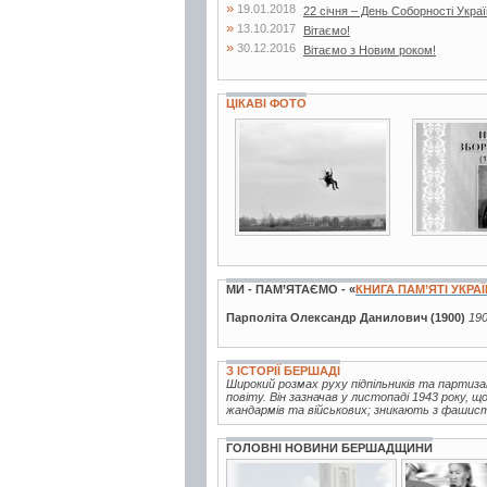
»
19.01.2018
22 січня – День Соборності Укра
»
13.10.2017
Вітаємо!
»
30.12.2016
Вітаємо з Новим роком!
ЦІКАВІ ФОТО
2 фото
3 фото
МИ - ПАМ’ЯТАЄМО - «
КНИГА ПАМ’ЯТІ УКРА
Парполіта Олександр Данилович (1900)
190
З ІСТОРІЇ БЕРШАДІ
Широкий розмах руху підпільників та партиз
повіту. Він зазначав у листопаді 1943 року, 
жандармів та військових; зникають з фашистс
ГОЛОВНІ НОВИНИ БЕРШАДЩИНИ