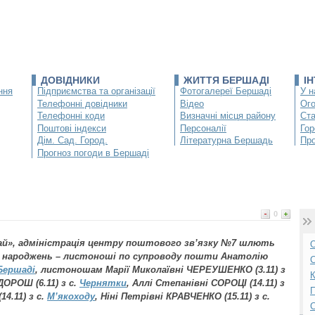
ДОВІДНИКИ
ЖИТТЯ БЕРШАДІ
І
ння
Підприємства та організації
Фотогалереї Бершаді
У н
Телефонні довідники
Відео
Ог
Телефонні коди
Визначні місця району
Ста
Поштові індекси
Персоналії
Гор
Дім. Сад. Город.
Літературна Бершадь
Про
Прогноз погоди в Бершаді
0
рай», адміністрація центру поштового зв’язку №7 шлють
О
ів народжень – листоноші по супроводу пошти Анатолію
С
Бершаді
, листоношам Марії Миколаївні ЧЕРЕУШЕНКО (3.11) з
К
ДОРОШ (6.11) з с.
Чернятки
, Аллі Степанівні СОРОЦІ (14.11) з
П
14.11) з с.
М’якоходу
, Ніні Петрівні КРАВЧЕНКО (15.11) з с.