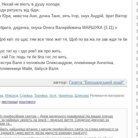
, Нехай не віють в душу холоди.
жди рятують від біди.
Юра, невістка Аня, дочка Таня, зять Ігор, онук Андрій, брат Віктор
брата, дядечка, онука Олега Валерійовича МАРШУКА (3.11) з
Щоб квіт ло щас тям все твоє жит тя, Щоб по ва жа ли зав жди те бе
.
ос тат ку і здо ров'ї вік про жить.
І хай Гос подь те бе бла гос ло вить.
сестра Валя з чоловіком Олександром, племінниця Ангеліна,
племінниця Майя, бабуся Валя.
автор:
Газета "Бершадський край"
ка
,
М'якохід
,
Сумівка
,
Тернівка
,
Устя
,
Чернятка
,
Шляхова
Релевантні матеріали:
:
листоноші
поштового
і! Із професійним святом – Днем медичного працівника! На ваших плечах
ь за найвищу цінність на землі – людське життя. Сердечно дякуємо за
зм та...
йміть найщиріші вітання з нагоди професійного свята та слова вдячності за
здоров’я і диво життя, які ви даруєте кожному пацієнту!