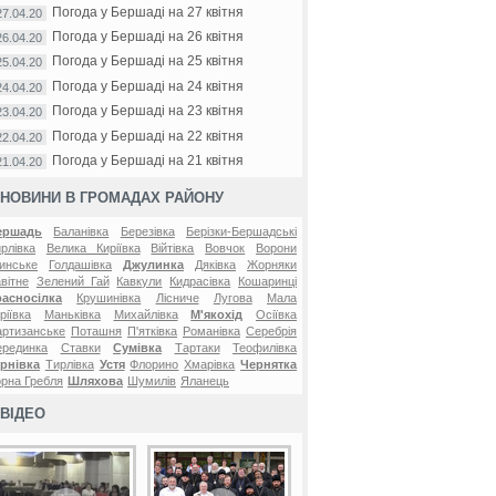
Погода у Бершаді на 27 квітня
27.04.20
Погода у Бершаді на 26 квітня
26.04.20
Погода у Бершаді на 25 квітня
25.04.20
Погода у Бершаді на 24 квітня
24.04.20
Погода у Бершаді на 23 квітня
23.04.20
Погода у Бершаді на 22 квітня
22.04.20
Погода у Бершаді на 21 квітня
21.04.20
НОВИНИ В ГРОМАДАХ РАЙОНУ
ершадь
Баланівка
Березівка
Берізки-Бершадські
рлівка
Велика Киріївка
Війтівка
Вовчок
Ворони
инське
Голдашівка
Джулинка
Дяківка
Жорняки
вітне
Зелений Гай
Кавкули
Кидрасівка
Кошаринці
расносілка
Крушинівка
Лісниче
Лугова
Мала
ріївка
Маньківка
Михайлівка
М'якохід
Осіївка
ртизанське
Поташня
П'ятківка
Романівка
Серебрія
ерединка
Ставки
Сумівка
Тартаки
Теофилівка
рнівка
Тирлівка
Устя
Флорино
Хмарівка
Чернятка
рна Гребля
Шляхова
Шумилів
Яланець
ВІДЕО