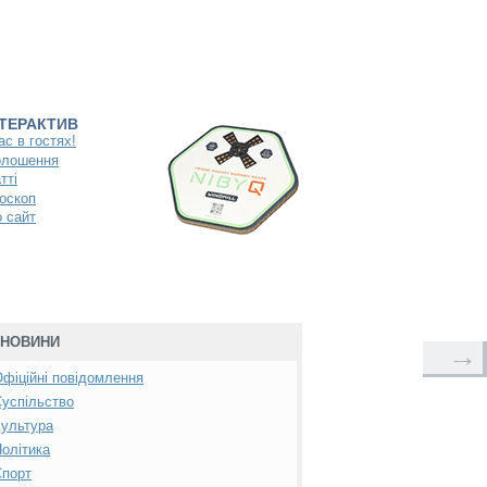
НТЕРАКТИВ
ас в гостях!
олошення
тті
оскоп
 сайт
НОВИНИ
→
фіційні повідомлення
успільство
ультура
олітика
Спорт