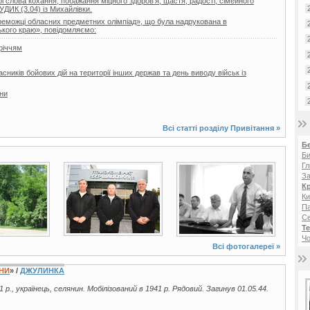
 слова кохання, побажання міцного здоров’я, щастя, радості, сімейного
УДИК (3.04) із Михайлівки.
реможці обласних предметних олімпіад», що була надрукована в
кого краю», повідомляємо:
річчям
ників бойових дій на території інших держав та день виводу військ із
їни
Всі статті розділу
Привітання
»
Б
Би
Гл
3 фото
3 фото
За
К
Ки
Па
С
Те
Чо
Всі фотогалереї »
ЇНИ
» /
ДЖУЛИНКА
1 р., українець, селянин. Мобілізований в 1941 р. Рядовий. Загинув 01.05.44.