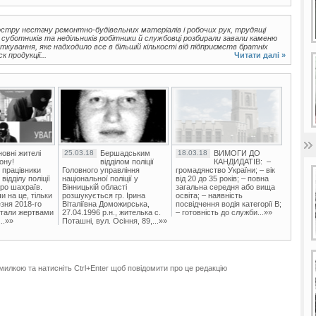
остру нестачу ремонтно-будівельних матеріалів і робочих рук, трудящі
 суботників та недільників робітники й службовці розбирали завали каменю
кування, яке надходило все в більшій кількості від підприємств братніх
 продукції...
Читати далі »
овні жителі
25.03.18
Бершадським
18.03.18
ВИМОГИ ДО
ону!
відділом поліції
КАНДИДАТІВ: –
 працівники
Головного управління
громадянство України; – вік
ідділу поліції
національної поліції у
від 20 до 35 років; – повна
ро шахраїв.
Вінницькій області
загальна середня або вища
и на це, тільки
розшукується гр. Ірина
освіта; – наявність
зня 2018-го
Віталіївна Доможирська,
посвідчення водія категорії В;
стали жертвами
27.04.1996 р.н., жителька с.
– готовність до служби...»»
..»»
Поташні, вул. Осіння, 89,...»»
милкою та натисніть Ctrl+Enter щоб повідомити про це редакцію