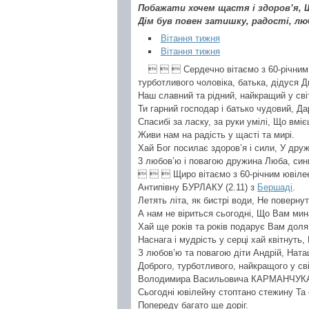
Побажати хочем щастя і здоров’я, Щ
Дім був повен затишку, радості, лю
Вітання тижня
Вітання тижня
   Сердечно вітаємо з 60-річним
турботливого чоловіка, батька, дідус
Наш славний та рідний, найкращий у сві
Ти гарний господар і батько чудовий, Д
Спасибі за ласку, за руки умілі, Що вмі
Живи нам на радість у щасті та мирі.
Хай Бог посилає здоров’я і сили, У друж
3 любов’ю і повагою дружина Люба, сини
   Щиро вітаємо з 60-річним ювілеє
Антипівну БУРЛАКУ (2.11) з
Бершаді
.
Летять літа, як бистрі води, Не повернут
А нам не віриться сьогодні, Що Вам мин
Хай ще років та років подарує Вам доля, 
Наснага і мудрість у серці хай квітнуть,
З любов’ю та повагою діти Андрій, Ната
Доброго, турботливого, найкращого у сві
Володимира Васильовича КАРМАНЧУКА 
Сьогодні ювілейну стоптано стежину Та 
Попереду багато ще доріг.