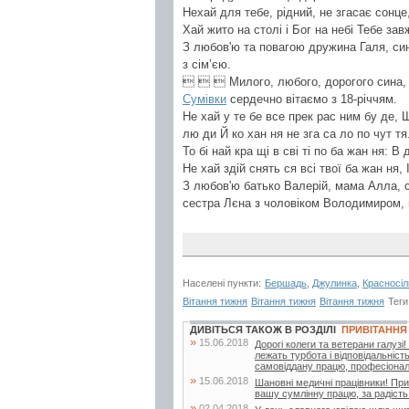
Нехай для тебе, рідний, не згасає сонце
Хай жито на столі і Бог на небі Тебе зав
З любов'ю та повагою дружина Галя, син 
з сім’єю.
   Милого, любого, дорогого сина, 
Сумівки
сердечно вітаємо з 18-річчям.
Не хай у те бе все прек рас ним бу де, 
лю ди Й ко хан ня не зга са ло по чут тя
То бі най кра щі в сві ті по ба жан ня: В д
Не хай здій снять ся всі твої ба жан ня, 
З любов'ю батько Валерій, мама Алла, 
сестра Лєна з чоловіком Володимиром, 
Населені пункти:
Бершадь
,
Джулинка
,
Красносіл
Вітання тижня
Вітання тижня
Вітання тижня
Теги
ДИВІТЬСЯ ТАКОЖ В РОЗДІЛІ
ПРИВІТАННЯ
»
15.06.2018
Дорогі колеги та ветерани галуз
лежать турбота і відповідальніст
самовіддану працю, професіоналі
»
15.06.2018
Шановні медичні працівники! При
вашу сумлінну працю, за радість 
»
02.04.2018