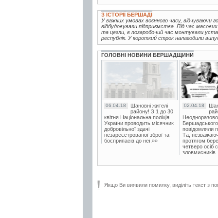
З ІСТОРІЇ БЕРШАДІ
У важких умовах воєнного часу, відчуваючи г
відбудовували підприємства. Під час масових
та цегли, в позаробочий час монтували устат
республік. У короткий строк налагодили випуск
ГОЛОВНІ НОВИНИ БЕРШАДЩИНИ
06.04.18
Шановні жителі
02.04.18
Шан
району! З 1 до 30
рай
квітня Національна поліція
Неодноразово
України проводить місячник
Бершадського в
добровільної здачі
повідомляли п
незареєстрованої зброї та
Та, незважаюч
боєприпасів до неї.»»
протягом бере
четверо осіб 
зловмисників..
Якщо Ви виявили помилку, виділіть текст з по