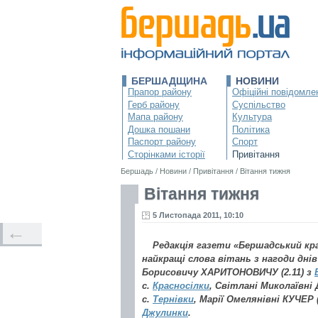
БЕРШАДЩИНА
НОВИНИ
Прапор району
Офіційні повідомле
Герб району
Суспільство
Мапа району
Культура
Дошка пошани
Політика
Паспорт району
Спорт
Сторінками історії
Привітання
Бершадь
/
Новини
/
Привітання
/
Вітання тижня
Вітання тижня
5 Листопада 2011, 10:10
←
Редакція газети «Бершадський к
найкращі слова вітань з нагоди дн
Борисовичу ХАРИТОНОВИЧУ (2.11) з
с.
Красносілки
, Світлані Миколаївні 
с.
Тернівки
, Марії Омелянівні КУЧЕР (
Джулинки
.