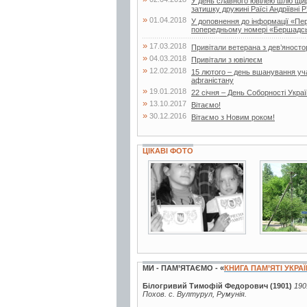
У день славного ювілею шлю щирі
затишку дружині Раїсі Андріївні Р
»
01.04.2018
У доповнення до інформації «Пе
попередньому номері «Бершадсь
»
17.03.2018
Привітали ветерана з дев’яносто
»
04.03.2018
Привітали з ювілеєм
»
12.02.2018
15 лютого – день вшанування учас
афганістану
»
19.01.2018
22 січня – День Соборності Укра
»
13.10.2017
Вітаємо!
»
30.12.2016
Вітаємо з Новим роком!
ЦІКАВІ ФОТО
3 фото
7 фото
МИ - ПАМ’ЯТАЄМО - «
КНИГА ПАМ’ЯТІ УКРА
Білогривий Тимофій Федорович (1901)
190
Похов. с. Вултурул, Румунія.