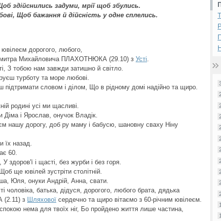
об здійснились задуми, мрії щоб збулись.
бові, Щоб бажання й дійсність у одне сплелись.
Р
Н
 ювілеєм дорогого, любого,
я Дмитра Михайловича ПЛАХОТНЮКА (29.10) з
Усті
.
ті, З тобою нам завжди затишно й світло.
аруєш турботу та море любові.
єш підтримати словом і ділом, Що в рідному домі надійно та щиро.
ній родині усі ми щасливі.
 Діма і Ярослав, онучок Владік.
м нашу дорогу, доб ру маму і бабусю, шановну сваху Ніну
и їх назад.
ає 60.
У здоров'ї і щасті, без журби і без горя.
 Щоб ще ювілей зустріти столітній.
ша, Юля, онуки Андрій, Анна, свати.
ті чоловіка, батька, дідуся, дорогого, любого брата, дядька
(2.11) з
Шляхової
сердечно та щиро вітаємо з 60-річним ювілеєм.
спокою нема для твоїх ніг, Бо пройдено життя лише частина,