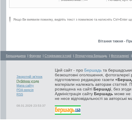
Якщо Ви виявили помилку, виділіть текст з помилкою та натисніть Ctrl+Enter щ
Вітання тижня - Пр
Бершадщина
|
Форуми
|
Сторінками історії
|
Літературна Бершадь
|
Фотогалереї
Цей сайт - про
Бершадь
та бершадський
безкоштовні оголошення, фотогалереї р
Зворотній зв'язок
підготовлено редакцією газети
«Берша
Публічна угода
матеріали належать авторам статтей. 
Мапа сайту
розміщена на сайті
Бершаді
, без згод
PDA-версія
Адміністрація сайту
Бершадь
може не п
RSS
не несе відповідальності за авторські м
08.01.2026 23:53:37