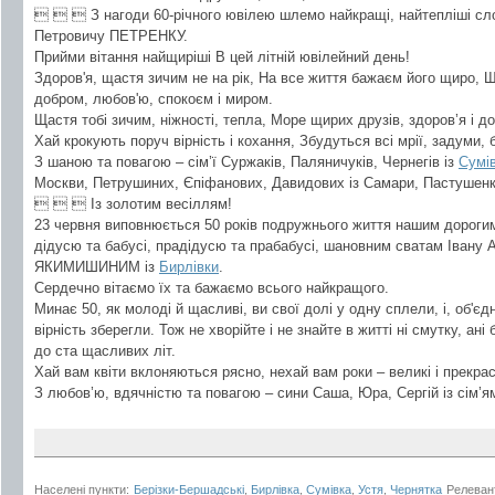
   З нагоди 60-річного ювілею шлемо найкращі, найтепліші сл
Петровичу ПЕТРЕНКУ.
Прийми вітання найщиріші В цей літній ювілейний день!
Здоров'я, щастя зичим не на рік, На все життя бажаєм його щиро, Що
добром, любов'ю, спокоєм і миром.
Щастя тобі зичим, ніжності, тепла, Море щирих друзів, здоров’я і д
Хай крокують поруч вірність і кохання, Збудуться всі мрії, задуми,
З шаною та повагою – сім’ї Суржаків, Паляничуків, Чернегів із
Сумі
Москви, Петрушиних, Єпіфанових, Давидових із Самари, Пастушенків
   Із золотим весіллям!
23 червня виповнюється 50 років подружнього життя нашим дороги
дідусю та бабусі, прадідусю та прабабусі, шановним сватам Івану 
ЯКИМИШИНИМ із
Бирлівки
.
Сердечно вітаємо їх та бажаємо всього найкращого.
Минає 50, як молоді й щасливі, ви свої долі у одну сплели, і, об'є
вірність зберегли. Тож не хворійте і не знайте в житті ні смутку, ані
до ста щасливих літ.
Хай вам квіти вклоняються рясно, нехай вам роки – великі і прекрас
З любов’ю, вдячністю та повагою – сини Саша, Юра, Сергій із сім’я
Населені пункти:
Берізки-Бершадські
,
Бирлівка
,
Сумівка
,
Устя
,
Чернятка
Релеван