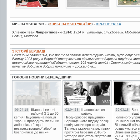
МИ - ПАМ’ЯТАЄМО - «
КНИГА ПАМ’ЯТІ УКРАЇНИ
» /
КРАСНОСІЛКА
Хлівнюк Іван Лаврентійович (1914)
1914 р., українець, службовець. Мобілізов
Бєльці, Молдова.
З ІСТОРІЇ БЕРШАДІ
Важливим завданням, яке постало згодом перед трудівниками, була соціаліс
Взимку 1923 року в Бершаді створюється сільськогосподарська трудова артіл
невеличкі кооперативні об'єднання селян. 105 членів артілі «Серп» хазяйнува
початку добилася добрих показників - урожай був...
ГОЛОВНІ НОВИНИ БЕРШАДЩИНИ
06.04.18
Шановні жителі
02.04.18
Шановні жителі
25.03.18
Берш
району! З 1 до 30
району!
відді
квітня Національна поліція
Неодноразово працівники
Головного упра
України проводить місячник
Бершадського відділу поліції
національної пол
добровільної здачі
повідомляли про шахраїв.
Вінницькій обла
незареєстрованої зброї та
Та, незважаючи на це, тільки
розшукується гр
боєприпасів до неї.»»
протягом березня 2018-го
Віталіївна Домо
четверо осіб стали жертвами
27.04.1996 р.н.,
зловмисників....»»
Поташні, вул. Ос