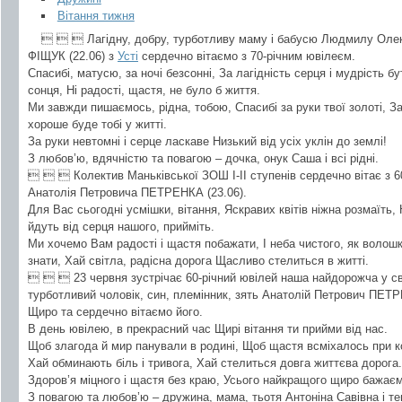
Вітання тижня
   Лагідну, добру, турботливу маму і бабусю Людмилу Олек
ФІЩУК (22.06) з
Усті
сердечно вітаємо з 70-річним ювілеєм.
Спасибі, матусю, за ночі безсонні, За лагідність серця і мудрість бу
сонця, Ні радості, щастя, не було б життя.
Ми завжди пишаємось, рідна, тобою, Спасибі за руки твої золоті, З
хороше буде тобі у житті.
За руки невтомні і серце ласкаве Низький від усіх уклін до землі!
З любов’ю, вдячністю та повагою – дочка, онук Саша і всі рідні.
   Колектив Маньківської ЗОШ І-ІІ ступенів сердечно вітає з 6
Анатолія Петровича ПЕТРЕНКА (23.06).
Для Вас сьогодні усмішки, вітання, Яскравих квітів ніжна розмаїть
йдуть від серця нашого, прийміть.
Ми хочемо Вам радості і щастя побажати, І неба чистого, як волошко
знати, Хай світла, радісна дорога Щасливо стелиться в житті.
   23 червня зустрічає 60-річний ювілей наша найдорожча у св
турботливий чоловік, син, племінник, зять Анатолій Петрович ПЕТ
Щиро та сердечно вітаємо його.
В день ювілею, в прекрасний час Щирі вітання ти прийми від нас.
Щоб злагода й мир панували в родині, Щоб щастя всміхалось при ко
Хай обминають біль і тривога, Хай стелиться довга життєва дорога.
Здоров’я міцного і щастя без краю, Усього найкращого щиро бажаєм
З повагою та любов’ю – дружина, мама, тьотя Антоніна Савівна і т