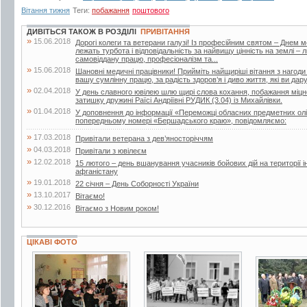
Вітання тижня
Теги:
побажання
поштового
ДИВІТЬСЯ ТАКОЖ В РОЗДІЛІ
ПРИВІТАННЯ
»
15.06.2018
Дорогі колеги та ветерани галузі! Із професійним святом – Днем 
лежать турбота і відповідальність за найвищу цінність на землі –
самовіддану працю, професіоналізм та...
»
15.06.2018
Шановні медичні працівники! Прийміть найщиріші вітання з нагоди
вашу сумлінну працю, за радість здоров’я і диво життя, які ви дар
»
02.04.2018
У день славного ювілею шлю щирі слова кохання, побажання міцног
затишку дружині Раїсі Андріївні РУДИК (3.04) із Михайлівки.
»
01.04.2018
У доповнення до інформації «Переможці обласних предметних олі
попередньому номері «Бершадського краю», повідомляємо:
»
17.03.2018
Привітали ветерана з дев’яносторіччям
»
04.03.2018
Привітали з ювілеєм
»
12.02.2018
15 лютого – день вшанування учасників бойових дій на території і
афганістану
»
19.01.2018
22 січня – День Соборності України
»
13.10.2017
Вітаємо!
»
30.12.2016
Вітаємо з Новим роком!
ЦІКАВІ ФОТО
3 фото
2 фото
13 фото