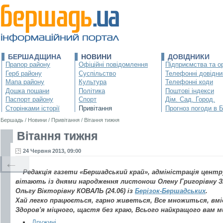
БЕРШАДЩИНА
НОВИНИ
ДОВІДНИКИ
Прапор району
Офіційні повідомлення
Підприємства та ор
Герб району
Суспільство
Телефонні довідни
Мапа району
Культура
Телефонні коди
Дошка пошани
Політика
Поштові індекси
Паспорт району
Спорт
Дім. Сад. Город.
Сторінками історії
Привітання
Прогноз погоди в 
Бершадь
/
Новини
/
Привітання
/
Вітання тижня
Вітання тижня
24 Червня 2013, 09:00
←
Редакція газети «Бершадський край», адміністрація цент
вітають із днями народження листонош Олену Григорівну З
Ольгу Вікторівну КОВАЛЬ (24.06) із
Берізок-Бершадських
.
Хай легко працюється, гарно живеться, Все множиться, вм
Здоров'я міцного, щастя без краю, Всього найкращого вам м
Дружині