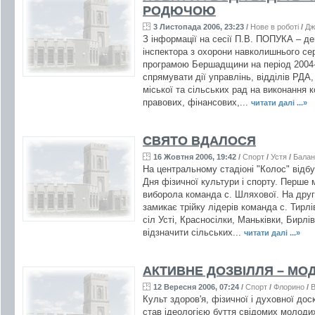
РОДЮЧОЮ
3 Листопада 2006, 23:23
/
Нове в роботі
/
Дж
З інформації на сесії П.В. ПОПУКА – д
інспектора з охорони навколишнього с
програмою Бершадщини на період 2004-
спрямувати дії управлінь, відділів РДА,
міської та сільських рад на виконання 
правових, фінансових,...
читати далі ...»
СВЯТО ВДАЛОСЯ
16 Жовтня 2006, 19:42
/
Спорт
/
Устя
/
Балан
На центральному стадіоні "Колос" відб
Дня фізичної культури і спорту. Перше 
виборола команда с. Шляхової. На другі
замикає трійку лідерів команда с. Тирл
сіл Усті, Красносілки, Маньківки, Бирлі
відзначити сільських...
читати далі ...»
АКТИВНЕ ДОЗВІЛЛЯ – МОД
12 Вересня 2006, 07:24
/
Спорт
/
Флорино
/
В
Культ здоров'я, фізичної і духовної дос
став ідеологією буття свідомих молоди