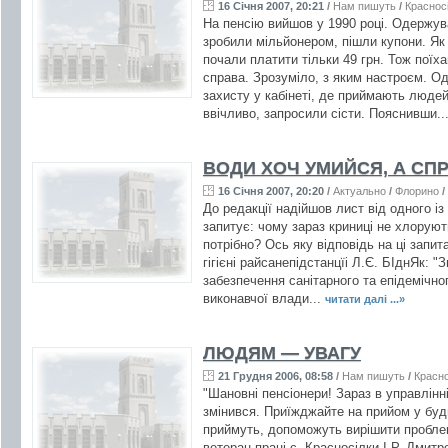
16 Січня 2007, 20:21
/
Нам пишуть
/
Краснос
На пенсію вийшов у 1990 році. Одержував
зробили мільйонером, пішли купони. Як 
почали платити тільки 49 грн. Тож поїх
справа. Зрозуміло, з яким настроєм. Одн
захисту у кабінеті, де приймають людей
ввічливо, запросили сісти. Пояснивши..
ВОДИ ХОЧ УМИЙСЯ, А СП
16 Січня 2007, 20:20
/
Актуально
/
Флорино
/
До редакції надійшов лист від одного із
запитує: чому зараз криниці не хлоруют
потрібно? Ось яку відповідь на ці запит
гігієні райсанепідстанцїі Л.Є. БІднЯк: "З
забезпечення санітарного та епідемічно
виконавчої влади...
читати далі ...»
ЛЮДЯМ — УВАГУ
21 Грудня 2006, 08:58
/
Нам пишуть
/
Красно
"Шановні пенсіонери! Зараз в управлін
змінився. Приїжджайте на прийом у будь-
приймуть, допоможуть вирішити пробле
ветеран праці с. Красносілки І.Р. Дмит