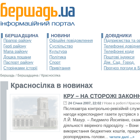
БЕРШАДЩИНА
НОВИНИ
ДОВІДНИКИ
Прапор району
Офіційні повідомлення
Підприємства та ор
Герб району
Суспільство
Телефонні довідни
Мапа району
Культура
Телефонні коди
Дошка пошани
Політика
Поштові індекси
Паспорт району
Спорт
Дім. Сад. Город.
Сторінками історії
Привітання
Прогноз погоди в 
Бершадь
/
Бершадщина
/
Красносілка
Красносілка в новинах
КРУ – НА СТОРОЖІ ЗАКОН
24 Січня 2007, 22:02
/
Нове в роботі
/
Красно
Післязавтра контрольно-ревізійній служб
нагоди кореспондент газети зустрівся з
Л.Й. Мазур. – Людмило Йосипівно, скаж
діяльності ввіреного підрозділу. – Вони
використання бюджетних коштів, працює
розпоряджень голови...
читати далі ...»