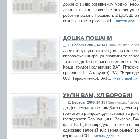
добре фізично розвиненим модно і необх
діяльність з поліпшення стану фізкульт
роботи в районі. Працюють 2 ДЮСШ, в 
секціях з греко-римської і...
читати далі ..
ДОШКА ПОШАНИ
11 Вересня 2006, 14:14
/
Знай наших
/
Берез
За досягнуті успіхи в соціально-економ
впровадження кращої практики та перед
та з нагоди 15-ї річниці незалежності 
КращІ трудовІ колективи: ВАТ "Птахоко
правління І.І. Андрушко). ЗАТ "Бершадс
О.О. Герасименко). ЗАТ...
читати далі ...»
УКЛІН ВАМ, ХЛІБОРОБИ!
11 Вересня 2006, 14:13
/
Знай наших
/
Берез
До Дня незалежності підбито підсумки 
грамотами райдержадміністрації та райо
господарств Бершадщини. Зокрема, Вал
філії ТОВ „Зернопродукт", в якій на пло
одержано валовий збір зерна ранньої гр
керівника СФГ...
читати далі ...»