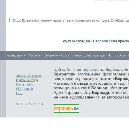
Якщо Ви виявили помилку, виділіть текст з помилкою та натисніть Ctrl+Enter щ
www.bershad.ua
- Сторінка села Красн
Бершадщина
|
Форуми
|
Сторінками історії
|
Літературна Бершадь
|
Фотогалереї
Цей сайт - про
Бершадь
та бершадський
безкоштовні оголошення, фотогалереї р
Зворотній зв'язок
підготовлено редакцією газети
«Берша
Публічна угода
матеріали належать авторам статтей. 
Мапа сайту
розміщена на сайті
Бершаді
, без згод
PDA-версія
Адміністрація сайту
Бершадь
може не п
RSS
не несе відповідальності за авторські м
09.01.2026 17:00:37