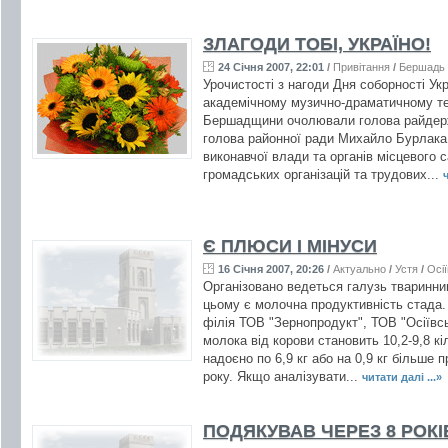
ЗЛАГОДИ ТОБІ, УКРАЇНО!
24 Січня 2007, 22:01
/
Привітання
/
Бершадь
Урочистості з нагоди Дня соборності Ук
академічному музично-драматичному теа
Бершадщини очолювали голова райдерж
голова районної ради Михайло Бурлака.
виконавчої влади та органів місцевого 
громадських організацій та трудових...
ч
Є ПЛЮСИ І МІНУСИ
16 Січня 2007, 20:26
/
Актуально
/
Устя
/
Осі
Організовано ведеться галузь тваринни
цьому є молочна продуктивність стада
філія ТОВ "Зернопродукт", ТОВ "Осіївськ
молока від корови становить 10,2-9,8 к
надоєно по 6,9 кг або на 0,9 кг більше 
року. Якщо аналізувати...
читати далі ...»
ПОДЯКУВАВ ЧЕРЕЗ 8 РОКІ