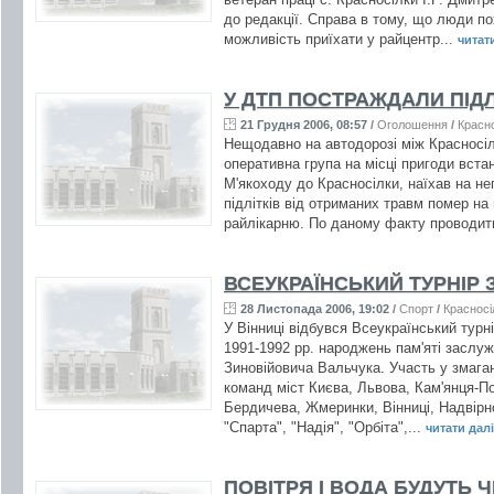
до редакції. Справа в тому, що люди п
можливість приїхати у райцентр...
читати
У ДТП ПОСТРАЖДАЛИ ПІДЛ
21 Грудня 2006, 08:57
/
Оголошення
/
Красн
Нещодавно на автодорозі між Красносіл
оперативна група на місці пригоди вста
М'якоходу до Красносілки, наїхав на не
підлітків від отриманих травм помер на 
райлікарню. По даному факту проводить
ВСЕУКРАЇНСЬКИЙ ТУРНІР 
28 Листопада 2006, 19:02
/
Спорт
/
Красносі
У Вінниці відбувся Всеукраїнський турні
1991-1992 рр. народжень пам'яті заслуж
Зиновійовича Вальчука. Участь у змага
команд міст Києва, Львова, Кам'янця-П
Бердичева, Жмеринки, Вінниці, Надвірно
"Спарта", "Надія", "Орбіта",...
читати далі 
ПОВІТРЯ І ВОДА БУДУТЬ 