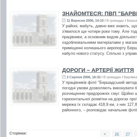
ЗНАЙОМТЕСЯ: ПВП "БАРВ
11 Вересня 2006, 14:10
/
В громадах
/
Берша
У районі, мабуть, давно вже знають, щ
з'явилося ще чотири роки тому. Але тод
працівники, а основним видом діяльност
оздоблювальними матеріалами у магази
приміщенні колишнього аеропорту Берш
набуло нового статусу. Спільно з управ
ДОРОГИ – АРТЕРІЇ ЖИТТЯ
2 Серпня 2006, 16:32
/
В громадах
/
Бирлівк
У працівників філії "Бершадський автод
погодні умови дозволяють виконувати бу
розчищенню придорожніх смуг. Щойно 
горизонтальної розмітки на дорогах пр
мережа їх складає 418,9 км, з них 127,8
районного, – розповідає начальник філії
Сторінки:
<
26
27