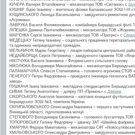
КУЧЕРА Валерія Віталійовича – механізатора ТОВ «Світанок» с.
Шл
КУШНІР Лідію Іванівну – вчительку фізики Баланівської ЗОШ І-ІІІ ст
КУЩИНСЬКОГО Леоніда Васильовича – завідуючого ремонтною ді
«Агромаш».
ЛАВРУКА Василя Филимоновича – комбайнера Бершадської філії Т
ЛІПЕШКА Демена Пантелеймоновича – механізатора ТОВ «Жорняки
МАР'ЄНКА Сергія Івановича – механізатора ТОВ «Прогрес» с.
Серед
МЕДЕЦЬКУ Тетяну Іванівну – соціального працівника територіально
та одиноких непрацездатних громадян.
МЕЛЬНИЧУК Марію Георгіївну – лікаря-лаборанта центральної район
НЕДАЙБОРЩА Сергія Петровича – завідуючого гаражем ТОВ «Ялан
НІКІТЧУКА Василя Івановича – Флоринського сільського голову.
НІКОЛЮКА Володимира Миколайовича – механізатора Бершадської ф
ПАЛАМАРЧУКА Олексія Степановича – головного агронома СТОВ «
ПЕЧЕРОГУ Петра Федоровича – провідного інженера-технолога ВА
завод».
ПУШКАЧА Івана Івановича – викладача спецдисциплін Бершадської 
СИВАК Тетяну Анатоліївну – доярку ПП «Промінь» с.
Дяківки
.
СІКОРСЬКОГО Анатолія Івановича – капітана юнацької футбольної 
Бершадської ЗОШ №3, чемпіона України.
СКРИПАЛОВСЬКОГО Олександра Івановича – першого заступника 
Вінницькій області, підполковника міліції.
СТЕПОВОГО Володимира Євгеновича – головного бухгалтера ТОВ 
ТОПОРОВСЬКУ Галину Федорівну – швачку ЗАТ «Швейна фабрика 
ХМАРУКА Федора Микитовича – механізатора СФГ «Новосулківське
ХМІЛЬОВСЬКОГО Олександра Дмитровича – завідуючого машинним