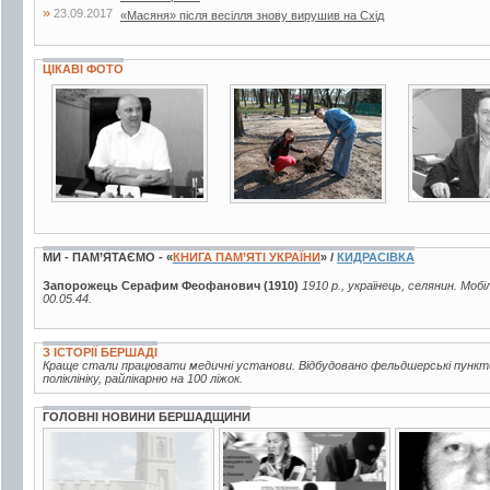
»
23.09.2017
«Масяня» після весілля знову вирушив на Схід
ЦІКАВІ ФОТО
2 фото
9 фото
5 фото
МИ - ПАМ’ЯТАЄМО - «
КНИГА ПАМ’ЯТІ УКРАЇНИ
» /
КИДРАСІВКА
Запорожець Серафим Феофанович (1910)
1910 р., українець, селянин. Моб
00.05.44.
З ІСТОРІЇ БЕРШАДІ
Краще стали працювати медичні установи. Відбудовано фельдшерські пункти
поліклініку, райлікарню на 100 ліжок.
ГОЛОВНІ НОВИНИ БЕРШАДЩИНИ