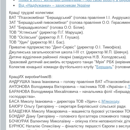
Від «Надбужанки» – захисникам України
КращІ трудовІ колективи:
ВАТ "Птахокомбінат "Бершадський" (голова правління І.І. Андрушко
ЗАТ "Бершадський пивокомбінат" (голова правління О.О. Герасимен
ЗАТ "Бершадьмолоко" (голова О.О. Білик).
ТОВ "Устянське" (директор П.Г. Марущак).
ТОВ "Осіївське" (директор Л.Т. Глушко).
ТОВ "Удич" (директор М.І. Бас).
Приватне підприємство "Дент-Сервіс" (директор О.І. Тимофієв).
Джулинська загальноосвітня школа І-ІІІ ст. (директор М.П. Шевчук).
Дитяче відділення районної лікарні (завідуюча Н.В. Холодовська).
Зразковий дитячий ансамбль естрадного танцю "Мрія" РБК (керівник
Колектив юнацької команди футбольного клубу "
Бершадь
" (головн
КращИХ виробниЧникІВ:
АНДРУШКА Івана Івановича – голову правління ВАТ «Птахокомбіна
АНТОНОВА Володимира Вікторовича – пасічника ТОВ «Україна» с.
Т
БАРАНОВА Володимира Михайловича – начальника філії «Бершадсь
господарства».
БАСА Миколу Івановича – директора ТОВ «Удич» с.
М'якоходу
.
БАЮРУ Ольгу Григорівну – секретаря Бирлівської сільської ради.
БЛАЩЕНКА Миколу Макаровича – машиніста бурової установки ТО
БОНДАР Діану Григорівну – головного бухгалтера споживчого това
БОЧКУРАК Валентину Миколаївну – опікуна п'яти неповнолітніх діте
БУРНОС Наталію Олексіївну – фіналістку першості Європи з веслув