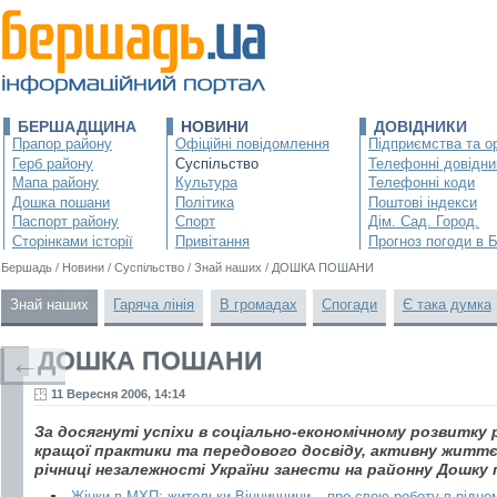
БЕРШАДЩИНА
НОВИНИ
ДОВІДНИКИ
Прапор району
Офіційні повідомлення
Підприємства та ор
Герб району
Суспільство
Телефонні довідни
Мапа району
Культура
Телефонні коди
Дошка пошани
Політика
Поштові індекси
Паспорт району
Спорт
Дім. Сад. Город.
Сторінками історії
Привітання
Прогноз погоди в 
Бершадь
/
Новини
/
Суспільство
/
Знай наших
/
ДОШКА ПОШАНИ
Знай наших
Гаряча лінія
В громадах
Спогади
Є така думка
ДОШКА ПОШАНИ
←
11 Вересня 2006, 14:14
За досягнуті успіхи в соціально-економічному розвитку
кращої практики та передового досвіду, активну життєв
річниці незалежності України занести на районну Дошку
Жінки в МХП: жительки Вінниччини – про свою роботу в рідно