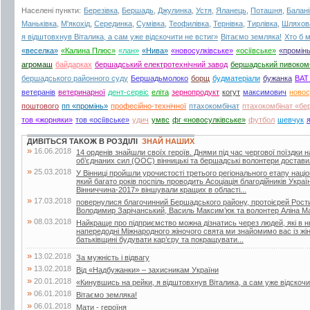
Населені пункти:
Березівка
,
Бершадь
,
Джулинка
,
Устя
,
Яланець
,
Поташня
,
Балані
Маньківка
,
М'якохід
,
Серединка
,
Сумівка
,
Теофилівка
,
Тернівка
,
Тирлівка
,
Шляхов
я відштовхнув Віталика, а сам уже відскочити не встиг»
Вітаємо земляка!
Хто б 
«веселка»
«Калина Плюс»
«лан»
«Нива»
«новосулківське»
«осіївське»
«промін
агромаш
байдарках
бершадський електротехнічний завод
бершадський пивоком
бершадського районного суду
Бершадьмолоко
борщ
будматеріали
бужанка
ВАТ
ветеранів
ветеринарної
дент-сервіс
еліта
зернопродукт
когут
максимович
новос
поштового
пп «промінь»
професійно-технічної
птахокомбінат
птахокомбінат «б
тов «жорняки»
тов «осіївське»
удич
умвс
фг «новосулківське»
футбол
шевчук
ДИВІТЬСЯ ТАКОЖ В РОЗДІЛІ
ЗНАЙ НАШИХ
»
16.06.2018
14 орденів знайшли своїх героїв. Днями під час чергової поїздки 
об’єднаних сил (ООС) вінницькі та бершадські волонтери достави
»
25.03.2018
У Вінниці пройшли урочистості третього регіонального етапу наці
який багато років поспіль проводить Асоціація благодійників Укра
Вінниччина-2017» віншували кращих в області...
»
17.03.2018
повернулися благочинний Бершадського району, протоієрей Рости
Володимир Зарічанський, Василь Максим’юк та волонтер Аліна М
»
08.03.2018
Найкраще про підприємство можна дізнатись через людей, які в 
напередодні Міжнародного жіночого свята ми знайомимо вас із жі
батьківщині будувати кар’єру та покращувати...
»
13.02.2018
За мужність і відвагу
»
13.02.2018
Від «Надбужанки» – захисникам України
»
20.01.2018
«Кинувшись на рейки, я відштовхнув Віталика, а сам уже відскочи
»
06.01.2018
Вітаємо земляка!
»
06.01.2018
Мати - героїня