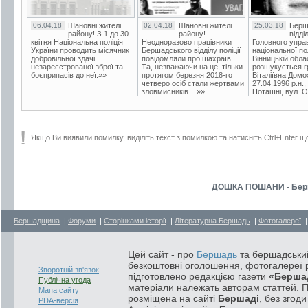
06.04.18
Шановні жителі
02.04.18
Шановні жителі
25.03.18
Берш
району! З 1 до 30
району!
відді
квітня Національна поліція
Неодноразово працівники
Головного упра
України проводить місячник
Бершадського відділу поліції
національної пол
добровільної здачі
повідомляли про шахраїв.
Вінницькій обла
незареєстрованої зброї та
Та, незважаючи на це, тільки
розшукується гр
боєприпасів до неї.»»
протягом березня 2018-го
Віталіївна Домо
четверо осіб стали жертвами
27.04.1996 р.н.,
зловмисників....»»
Поташні, вул. Ос
Якщо Ви виявили помилку, виділіть текст з помилкою та натисніть Ctrl+Enter щ
ДОШКА ПОШАНИ - Берш
Бершадщина
|
Форуми
|
Сторінками історії
|
Літературна Бершадь
|
Фотогалереї
Цей сайт - про
Бершадь
та бершадський
безкоштовні оголошення, фотогалереї р
Зворотній зв'язок
підготовлено редакцією газети
«Берша
Публічна угода
матеріали належать авторам статтей. 
Мапа сайту
розміщена на сайті
Бершаді
, без згод
PDA-версія