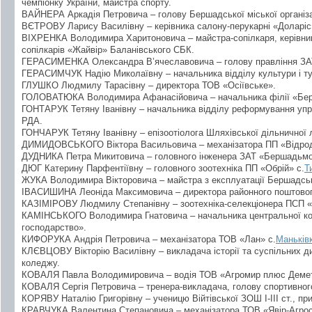
чемпіонку України, майстра спорту.
ВАЙНЕРА Аркадія Петровича – голову Бершадської міської організаці
ВЄТРОВУ Ларису Василівну – керівника салону-перукарні «Доларіс
ВІХРЕНКА Володимира Харитоновича – майстра-сопілкаря, керівни
сопілкарів «Жайвір» Баланівського СБК.
ГЕРАСИМЕНКА Олександра В’ячеславовича – голову правління ЗА
ГЕРАСИМЧУК Надію Миколаївну – начальника відділу культури і ту
ГЛУШКО Людмилу Тарасівну – директора ТОВ «Осіївське».
ГОЛОВАТЮКА Володимира Афанасійовича – начальника філії «Бер
ГОНТАРУК Тетяну Іванівну – начальника відділу реформування упр
РДА.
ГОНЧАРУК Тетяну Іванівну – епізоотіолога Шляхівської дільничної 
ДИМИДОВСЬКОГО Віктора Васильовича – механізатора ПП «Відрод
ДУДНИКА Петра Микитовича – головного інженера ЗАТ «Бершадьмо
ДЮГ Катерину Парфентіївну – головного зоотехніка ПП «Обрій» с.
Т
ЖУКА Володимира Вікторовича – майстра з експлуатації Бершадсь
ІВАСИШИНА Леоніда Максимовича – директора районного поштового
КАЗІМІРОВУ Людмилу Степанівну – зоотехніка-селекціонера ПСП «
КАМІНСЬКОГО Володимира Гнатовича – начальника центральної ко
господарство».
КИФОРУКА Андрія Петровича – механізатора ТОВ «Лан» с.
Маньків
КЛЄВЦОВУ Вікторію Василівну – викладача історії та суспільних 
коледжу.
КОВАЛЯ Павла Володимировича – водія ТОВ «Агромир плюс Демет
КОВАЛЯ Сергія Петровича – тренера-викладача, голову спортивног
КОРЯВУ Наталію Григорівну – ученицю Війтівської ЗОШ І-ІІІ ст., пр
КРАВЧУКА Валентина Степановича – механізатора ТОВ «Явір-Агрос