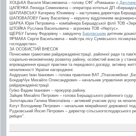
ХОЦЬКА Василя Максимовича – голову СФГ «Ромашка» с.
Джулинк
ЦАПЕНКА Леоніда Семеновича – оператора котельні ДП «Бершадсь
ШАПЛАВСЬКУ Катерину Юхимівну – заступника директора Бершадсь
ШАПОВАЛОВУ Ганну Василівну – керуючу відділенням акціонерно-ко
ШАРКА Юрія Петровича – комбайнера Бершадської філії ТОВ «Зерн
ШТОЙКА Руслана Васильовича – агронома ТОВ «Нертус».
ЩЕРБУ Галину Федорівну – завідуючу
Бирлівським
дитячим дошкіл
ЯРМАКА Сергія Васильовича – майстра лісу Сумівського лісництв
господарство».
ЗА ОСОБИСТИЙ ВНЕСОК
Почесними грамотами райдержадміністрації, районної ради та пам'я
соціально-економічному розвитку району, особистий внесок у стано
впровадження кращої практики та передового досвіду, активну життє
незалежності України нагороджені:
Андрушко Іван Іванович – голова правління ВАТ „Птахокомбінат „Б
БондарЧук Михайло Олександрович – начальник управління агропр
райдержадміністрації.
Губко Вадим Іванович – прокурор району.
Зайцев Михайло Петрович – голова Бершадського районного суду.
Золотарьова Галина Миколаївна – активний учасник руху за незалеж
Когут Володимир Петрович – начальник міжрайонної державної подат
Рудковський Йосип Петрович – директор сільськогосподарського р
рибцех".