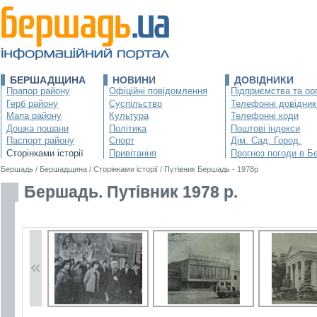
БЕРШАДЩИНА
НОВИНИ
ДОВІДНИКИ
Прапор району
Офіційні повідомлення
Підприємства та орг
Герб району
Суспільство
Телефонні довідник
Мапа району
Культура
Телефонні коди
Дошка пошани
Політика
Поштові індекси
Паспорт району
Спорт
Дім. Сад. Город.
Сторінками історії
Привітання
Прогноз погоди в Б
Бершадь
/
Бершадщина
/
Сторінками історії
/
Путівник Бершадь - 1978р
Бершадь. Путівник 1978 р.