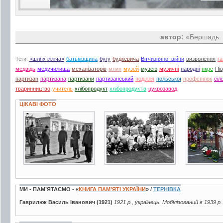
автор:
«Бершадь. 
Теги:
«шлях ілліча»
батьківщина
бугу
будкевича
Вітчизняної війни
визволення
г
медвідь
медучилища
механізаторів
млин
музей
музею
музичні
народні
нкре
Пі
партизан
партизана
партизани
партизанський
поділля
польської
профспілок
сіл
тваринництво
учитель
хлібопродукт
хлібопродуктів
цукрозавод
ЦІКАВІ ФОТО
2 фото
2 фото
19 фото
МИ - ПАМ’ЯТАЄМО - «
КНИГА ПАМ’ЯТІ УКРАЇНИ
» /
ТЕРНІВКА
Гаврилюк Василь Іванович (1921)
1921 р., українець. Мобілізований в 1939 р