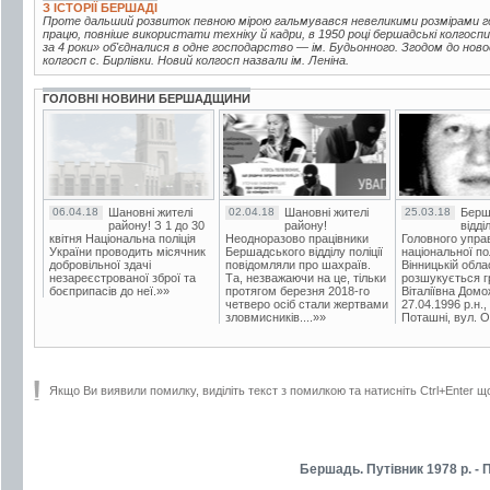
З ІСТОРІЇ БЕРШАДІ
Проте дальший розвиток певною мірою гальмувався невеликими розмірами г
працю, повніше використати техніку й кадри, в 1950 році бершадські колгоспи
за 4 роки» об'єдналися в одне господарство — ім. Будьонного. Згодом до но
колгосп с. Бирлівки. Новий колгосп назвали ім. Леніна.
ГОЛОВНІ НОВИНИ БЕРШАДЩИНИ
06.04.18
Шановні жителі
02.04.18
Шановні жителі
25.03.18
Берш
району! З 1 до 30
району!
відді
квітня Національна поліція
Неодноразово працівники
Головного упра
України проводить місячник
Бершадського відділу поліції
національної пол
добровільної здачі
повідомляли про шахраїв.
Вінницькій обла
незареєстрованої зброї та
Та, незважаючи на це, тільки
розшукується гр
боєприпасів до неї.»»
протягом березня 2018-го
Віталіївна Домо
четверо осіб стали жертвами
27.04.1996 р.н.,
зловмисників....»»
Поташні, вул. Ос
Якщо Ви виявили помилку, виділіть текст з помилкою та натисніть Ctrl+Enter щ
Бершадь. Путівник 1978 р. - 