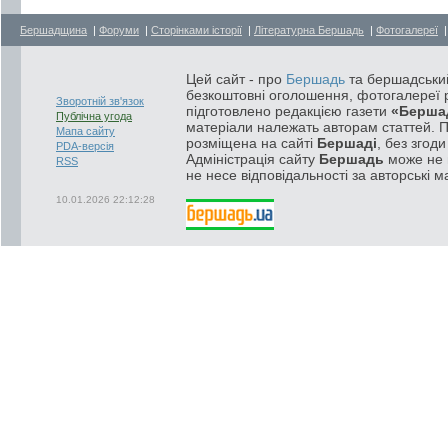
Бершадщина
|
Форуми
|
Сторінками історії
|
Літературна Бершадь
|
Фотогалереї
Цей сайт - про
Бершадь
та бершадський
безкоштовні оголошення, фотогалереї р
Зворотній зв'язок
підготовлено редакцією газети
«Берша
Публічна угода
матеріали належать авторам статтей. 
Мапа сайту
розміщена на сайті
Бершаді
, без згод
PDA-версія
Адміністрація сайту
Бершадь
може не п
RSS
не несе відповідальності за авторські м
10.01.2026 22:12:28